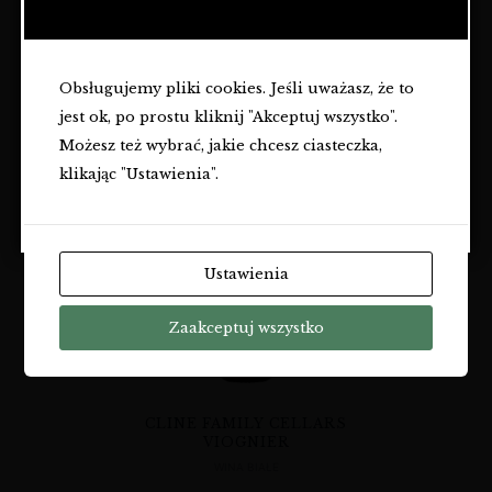
ALKOHOLOWYCH I JEST
PRZEZNACZONA TYLKO DLA
CLINE FAMILY CELLARS
CLINE FAMILY CELLARS
OSÓB PEŁNOLETNICH.
OLD VINE ZINFANDEL
CHARDONNAY
LODI
WINA BIAŁE
Obsługujemy pliki cookies. Jeśli uważasz, że to
WINA
Czy masz ukończone
18
lat?
130,00
zł
jest ok, po prostu kliknij "Akceptuj wszystko".
130,00
zł
TAK
Możesz też wybrać, jakie chcesz ciasteczka,
klikając "Ustawienia".
NIE
Ustawienia
Zaakceptuj wszystko
CLINE FAMILY CELLARS
VIOGNIER
WINA BIAŁE