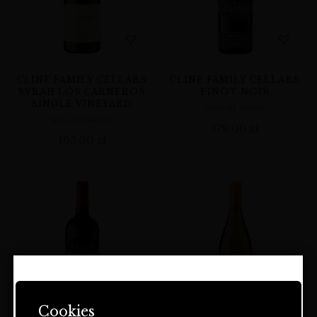
CLINE FAMILY CELLARS
CLINE FAMILY CELLARS
SYRAH LOS CARNEROS
PINOT NOIR
SINGLE VINEYARD
WINA WYTRAWNE
WINA WYTRAWNE
179,00
zł
195,00
zł
STRONA ZAWIERA OFERTĘ
DOTYCZĄCĄ NAPOJÓW
Cookies