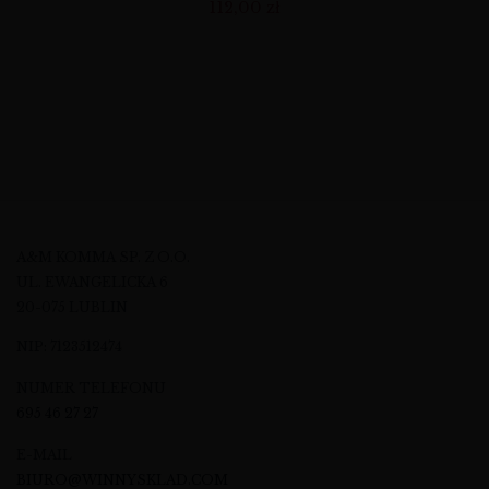
112,00
zł
A&M KOMMA SP. Z O.O.
UL. EWANGELICKA 6
20-075 LUBLIN
NIP: 7123512474
NUMER TELEFONU
695 46 27 27
E-MAIL
BIURO@WINNYSKLAD.COM