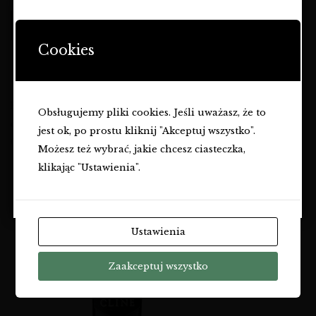
STRONA ZAWIERA OFERTĘ
DODAJ DO KOSZYKA
DOTYCZĄCĄ NAPOJÓW
Cookies
ALKOHOLOWYCH I JEST
PRZEZNACZONA TYLKO DLA
OSÓB PEŁNOLETNICH.
Kraj: USA Region: Kalifornia / Sonoma County Kolor:
Obsługujemy pliki cookies. Jeśli uważasz, że to
Czy masz ukończone
18
lat?
czerwone Szczepy: Pinot Noir Styl: wytrawne Pojemność:
jest ok, po prostu kliknij "Akceptuj wszystko".
0,75l Alkohol: 14 %
TAK
Możesz też wybrać, jakie chcesz ciasteczka,
klikając "Ustawienia".
NIE
Ustawienia
Zaakceptuj wszystko