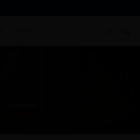
OG
KONTAKT
0
o”
DELIKATESY