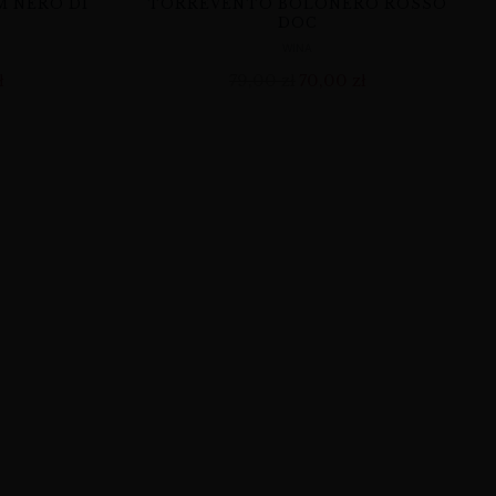
M NERO DI
TORREVENTO BOLONERO ROSSO
DOC
WINA
ł
79,00
zł
70,00
zł