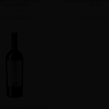
AW WIN Z PUGLII OD
TORREVENTO INFINITU
TORREVENTO
TROIA
WINO CZERWONE
WINA
0,00
zł
140,00
zł
49,00
zł
40,00
z
–
NTO OTTAGONO CASTEL