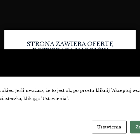
STRONA ZAWIERA OFERTĘ
DOTYCZĄCĄ NAPOJÓW
ALKOHOLOWYCH I JEST
PRZEZNACZONA TYLKO DLA
OSÓB PEŁNOLETNICH.
Czy masz ukończone
18
lat?
kies. Jeśli uważasz, że to jest ok, po prostu kliknij "Akceptuj ws
TAK
NIE
ciasteczka, klikając "Ustawienia".
Ustawienia
Z