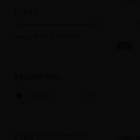
ZEST
CENA
4
40,00
zł
140,00
zł
Range :
-
-26%
KOLOR WINA
(4)
Czerwone
KRAJ POCHODZENIA
TORREVE