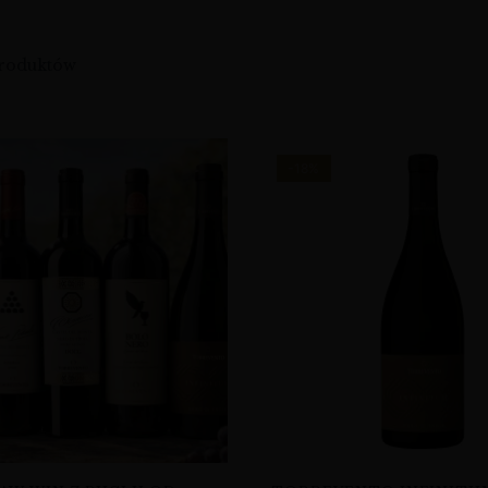
produktów
-18%