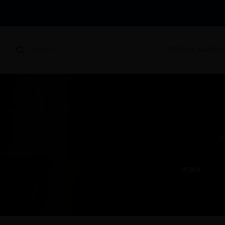
STRONA GŁÓWN
SZUKAJ
S
WINA