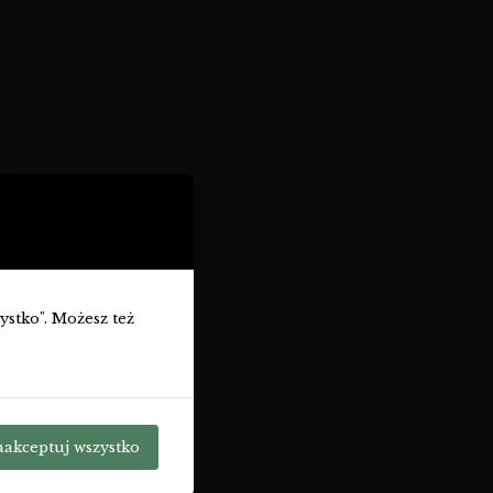
zystko". Możesz też
aakceptuj wszystko