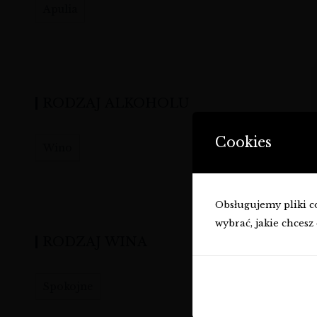
Apulia
RODZAJ ALKOHOLU
Cookies
Wino
Obsługujemy pliki coo
wybrać, jakie chcesz 
RODZAJ WINA
Spokojne