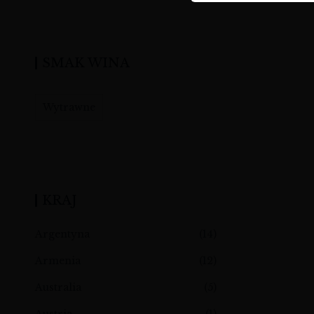
SMAK WINA
Wytrawne
KRAJ
Argentyna
(14)
Armenia
(12)
Australia
(5)
Austria
(1)