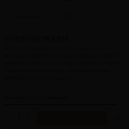
Serwowanie
10–12°C
PODSUMOWANIE
Acino Vini Chora Bianco to świeże, mineralne,
aromatyczne białe wino naturalne z Kalabrii, idealne do
lekkich dań, owoców morza i letnich spotkań. Autentyczne,
rzemieślnicze i pełne energii – doskonały wybór dla
miłośników jakości i naturalności.
Pozostało
13 sztuk
w magazynie
DODAJ DO KOSZYKA