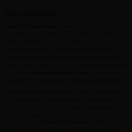
WPROWADZENIE
Acino Vini Chora Bianco
to jedno z najbardziej
charakterystycznych białych win południowych Włoch –
świeże, mineralne, aromatyczne i pełne
śródziemnomorskiego temperamentu. Powstaje w sercu
Kalabrii, gdzie tradycja naturalnego winiarstwa spotyka się
z nowoczesną wrażliwością. To wino, które idealnie wpisuje
się w filozofię
wina naturalnego
, oferując czystość owocu,
energię terroir i autentyczność, której nie da się podrobić.
W sklepie
Winny Skład
znajdziesz je jako propozycję dla
osób poszukujących czegoś więcej niż zwykłego białego
wina – to wybór dla tych, którzy cenią rzemieślniczy
charakter, ekologiczne podejście i południowowłoski styl
życia. Dzięki temu
wino z Sycylii online
czy Kalabrii staje
się dostępne na wyciągnięcie ręki, a
Winny Skład sklep