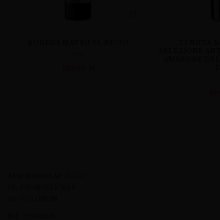
BODEGA MATSU EL RECIO
TENUTA S
SELEZIONE AN
WINA
AMARONE DEL
119,00
zł
20
A&M KOMMA SP. Z O.O.
UL. EWANGELICKA 6
20-075 LUBLIN
NIP: 7123512474