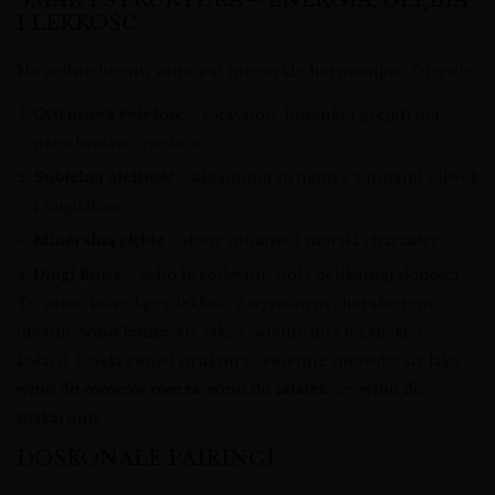
SMAK I STRUKTURA – ENERGIA, GŁĘBIA
I LEKKOŚĆ
Na podniebieniu wino jest niezwykle harmonijne. Oferuje:
Cytrusową świeżość
– soczystość limonki i grejpfruta
natychmiast orzeźwia.
Subtelną oleistość
– aksamitna struktura z nutami oliwek
i migdałów.
Mineralną głębię
– słone niuanse i morski charakter.
Długi finisz
– echo brzoskwini, ziół i delikatnej słoności.
To wino, które łączy lekkość z wyraźnym charakterem –
idealne
wino letnie
, ale także świetne do eleganckiej
kolacji. Dzięki swojej strukturze świetnie sprawdzi się jako
wino do owoców morza
,
wino do sałatek
czy
wino do
makaronu
.
DOSKONAŁE PAIRINGI