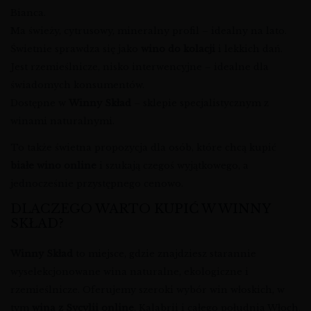
Bianca.
Ma świeży, cytrusowy, mineralny profil – idealny na lato.
Świetnie sprawdza się jako
wino do kolacji
i lekkich dań.
Jest rzemieślnicze, nisko interwencyjne – idealne dla
świadomych konsumentów.
Dostępne w
Winny Skład
– sklepie specjalistycznym z
winami naturalnymi.
To także świetna propozycja dla osób, które chcą kupić
białe wino online
i szukają czegoś wyjątkowego, a
jednocześnie przystępnego cenowo.
DLACZEGO WARTO KUPIĆ W WINNY
SKŁAD?
Winny Skład
to miejsce, gdzie znajdziesz starannie
wyselekcjonowane wina naturalne, ekologiczne i
rzemieślnicze. Oferujemy szeroki wybór win włoskich, w
tym
wina z Sycylii online
, Kalabrii i całego południa Włoch.