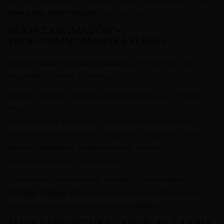
wina nisko interwencyjne
i autentyczne.
BUKIET AROMATÓW –
ŚRÓDZIEMNOMORSKA FEERIA
Aromaty
Acino Vini Chora Bianco
są intensywne, ale
eleganckie. W nosie pojawiają się:
soczyste cytrusy – limonka, skórka grejpfruta, cytrynowa
świeżość,
delikatne nuty brzoskwini, moreli i białych owoców,
zioła śródziemnomorskie – tymianek, rozmaryn, szałwia,
akcenty migdałów i kandyzowanych owoców,
subtelna morskość i mineralność.
To aromaty, które idealnie wpisują się w charakter
świeżego białego wina
i sprawiają, że każdy łyk przenosi
wprost na rozgrzane słońcem tarasy Kalabrii.