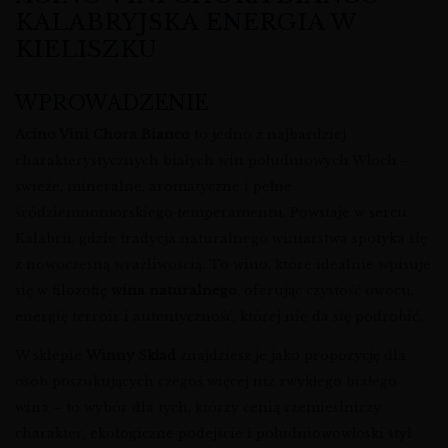
KALABRYJSKA ENERGIA W
KIELISZKU
WPROWADZENIE
Acino Vini Chora Bianco
to jedno z najbardziej
charakterystycznych białych win południowych Włoch –
świeże, mineralne, aromatyczne i pełne
śródziemnomorskiego temperamentu. Powstaje w sercu
Kalabrii, gdzie tradycja naturalnego winiarstwa spotyka się
z nowoczesną wrażliwością. To wino, które idealnie wpisuje
się w filozofię
wina naturalnego
, oferując czystość owocu,
energię terroir i autentyczność, której nie da się podrobić.
W sklepie
Winny Skład
znajdziesz je jako propozycję dla
osób poszukujących czegoś więcej niż zwykłego białego
wina – to wybór dla tych, którzy cenią rzemieślniczy
charakter, ekologiczne podejście i południowowłoski styl