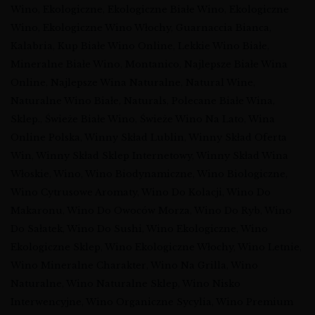
Wino
,
Ekologiczne
,
Ekologiczne Białe Wino
,
Ekologiczne
Wino
,
Ekologiczne Wino Włochy
,
Guarnaccia Bianca
,
Kalabria
,
Kup Białe Wino Online
,
Lekkie Wino Białe
,
Mineralne Białe Wino
,
Montanico
,
Najlepsze Białe Wina
Online
,
Najlepsze Wina Naturalne
,
Natural Wine
,
Naturalne Wino Białe
,
Naturals
,
Polecane Białe Wina
,
Sklep.
,
Świeże Białe Wino
,
Świeże Wino Na Lato
,
Wina
Online Polska
,
Winny Skład Lublin
,
Winny Skład Oferta
Win
,
Winny Skład Sklep Internetowy
,
Winny Skład Wina
Włoskie
,
Wino
,
Wino Biodynamiczne
,
Wino Biologiczne
,
Wino Cytrusowe Aromaty
,
Wino Do Kolacji
,
Wino Do
Makaronu
,
Wino Do Owoców Morza
,
Wino Do Ryb
,
Wino
Do Sałatek
,
Wino Do Sushi
,
Wino Ekologiczne
,
Wino
Ekologiczne Sklep
,
Wino Ekologiczne Włochy
,
Wino Letnie
,
Wino Mineralne Charakter
,
Wino Na Grilla
,
Wino
Naturalne
,
Wino Naturalne Sklep
,
Wino Nisko
Interwencyjne
,
Wino Organiczne Sycylia
,
Wino Premium