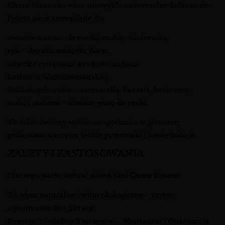
Chora Bianco to wino niezwykle uniwersalne kulinarnie.
Poleca się je szczególnie do:
owoców morza – krewetki, małże, ośmiornica,
ryb – dorada, makrela, dorsz,
sałatek z cytrusami, awokado, ziołami,
kuchni śródziemnomorskiej,
delikatnych serów – mozzarella, burrata, kozie sery,
sushi i sashimi – idealne
wino do sushi
.
To także świetny wybór na spotkania w plenerze,
grillowane warzywa, lekkie przystawki i letnie kolacje.
ZALETY I ZASTOSOWANIA
Dlaczego warto wybrać
Acino Vini Chora Bianco
?
To
wino naturalne
i
wino ekologiczne
– czyste,
autentyczne, bez filtracji.
Powstaje z lokalnych szczepów – Montanico i Guarnaccia