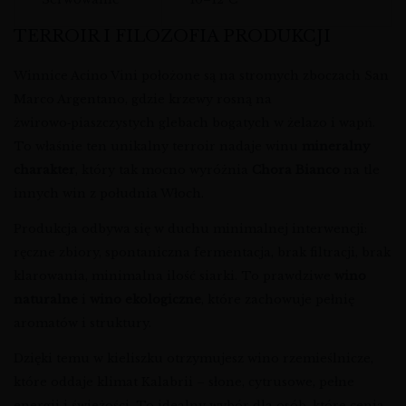
TERROIR I FILOZOFIA PRODUKCJI
Winnice Acino Vini położone są na stromych zboczach San
Marco Argentano, gdzie krzewy rosną na
żwirowo‑piaszczystych glebach bogatych w żelazo i wapń.
To właśnie ten unikalny terroir nadaje winu
mineralny
charakter
, który tak mocno wyróżnia
Chora Bianco
na tle
innych win z południa Włoch.
Produkcja odbywa się w duchu minimalnej interwencji:
ręczne zbiory, spontaniczna fermentacja, brak filtracji, brak
klarowania, minimalna ilość siarki. To prawdziwe
wino
naturalne
i
wino ekologiczne
, które zachowuje pełnię
aromatów i struktury.
Dzięki temu w kieliszku otrzymujesz wino rzemieślnicze,
które oddaje klimat Kalabrii – słone, cytrusowe, pełne
energii i świeżości. To idealny wybór dla osób, które cenią