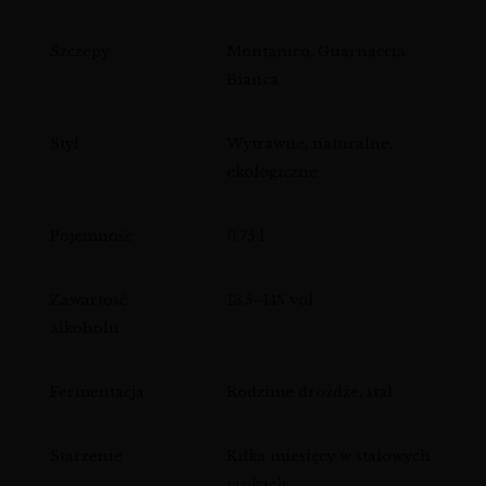
Szczepy
Montanico, Guarnaccia
Bianca
Styl
Wytrawne, naturalne,
ekologiczne
Pojemność
0,75 l
Zawartość
13,5–14% vol.
alkoholu
Fermentacja
Rodzime drożdże, stal
Starzenie
Kilka miesięcy w stalowych
tankach