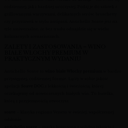
codziennej, jak i bardziej uroczystej. Podaj je do sałatek z
grillowanymi warzywami, delikatnych serów, bruschetty
czy przystawek w stylu antipasti. Antichello Soave jest na
tyle uniwersalne, że bez trudu odnajdzie się w wielu
kulinarnych scenariuszach.
ZALETY I ZASTOSOWANIA – WINO
BIAŁE WŁOCHY PREMIUM W
PRAKTYCZNYM WYDANIU
Antichello Soave to
wino białe Włochy premium
w bardzo
przystępnej, codziennej formie. Łączy w sobie jakość
apelacji
Soave DOC
z lekkością i świeżością, której
oczekujemy od nowoczesnych białych win. To butelka,
którą z przyjemnością otworzysz:
soave
– klasyka regionu Veneto w świeżej, współczesnej
odsłonie.
antichello soave
– marka kojarzona z solidną jakością i