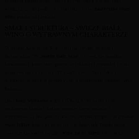
subtelna mineralność, która przypomina o wapienno-
wulkanicznym podłożu – stąd określenie
mineralne białe
wino
pasuje tu idealnie.
SMAK I STRUKTURA – ŚWIEŻE BIAŁE
WINO O WYTRAWNYM CHARAKTERZE
W ustach Antichello Soave jest niezwykle pijalne i
harmonijne. To
świeże białe wino
o żywej, ale łagodnej
kwasowości, które daje poczucie lekkości i czystości. Profil
smakowy opiera się na cytrusach, zielonym jabłku i
delikatnych nutach pestkowych, z subtelnym, migdałowym
finiszem.
Jako
białe wytrawne
wino z Włoch, Antichello Soave
zachowuje idealny balans między owocowością a
wytrawnością. Nie jest ciężkie ani przytłaczające – to typowe
wino lekkie
, które aż prosi się o kolejny łyk. Dzięki temu
świetnie sprawdza się jako
wino na co dzień
, ale również