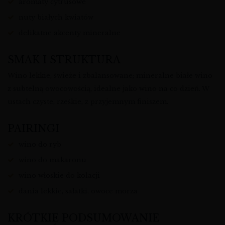
aromaty cytrusowe
nuty białych kwiatów
delikatne akcenty mineralne
SMAK I STRUKTURA
Wino lekkie, świeże i zbalansowane; mineralne białe wino
z subtelną owocowością, idealne jako wino na co dzień. W
ustach czyste, rześkie, z przyjemnym finiszem.
PAIRINGI
wino do ryb
wino do makaronu
wino włoskie do kolacji
dania lekkie, sałatki, owoce morza
KRÓTKIE PODSUMOWANIE