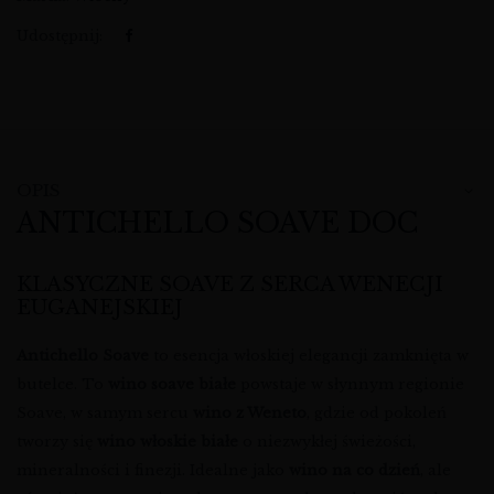
Udostępnij:
OPIS
ANTICHELLO SOAVE DOC
KLASYCZNE SOAVE Z SERCA WENECJI
EUGANEJSKIEJ
Antichello Soave
to esencja włoskiej elegancji zamknięta w
butelce. To
wino soave białe
powstaje w słynnym regionie
Soave, w samym sercu
wino z Weneto
, gdzie od pokoleń
tworzy się
wino włoskie białe
o niezwykłej świeżości,
mineralności i finezji. Idealne jako
wino na co dzień
, ale