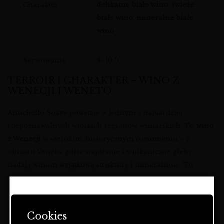
Charakter
delikatne białe wino
,
świeże
białe wino
,
mineralne białe
wino
Serwowanie
8–10 °C
TERROIR I CHARAKTER – WINO Z
WENECJI I WENETO
Antichello Soave powstaje w jednym z najbardziej
rozpoznawalnych włoskich regionów winiarskich. To
wino
z Wenecji
w szerokim, historycznym rozumieniu – z
obszaru Veneto, gdzie wapienne i wulkaniczne gleby
nadają winom wyjątkową strukturę i mineralność. To
właśnie tutaj
klasyczne soave
nabiera swojego
niepowtarzalnego charakteru.
STRONA ZAWIERA OFERTĘ
DOTYCZĄCĄ NAPOJÓW
Szczep
garganega
, od wieków uprawiany na tych
Cookies
ALKOHOLOWYCH I JEST
wzgórzach, daje wina o subtelnych aromatach, żywej