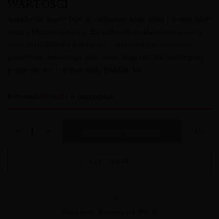
WARTOŚCI
Antichello Soave DOC to delikatne białe wino i świeże białe
wino z Weneto, idealne dla miłośników klasyczne soave i
wino białe Włochy premium — harmonijne, owocowe,
mineralne, stworzone jako soave long tail dla codziennej
przyjemności i eleganckich, lekkich dań.
Pozostało
36 sztuk
w magazynie
DODAJ DO KOSZYKA
KUP TERAZ
Darmowa dostawa od 360 zł