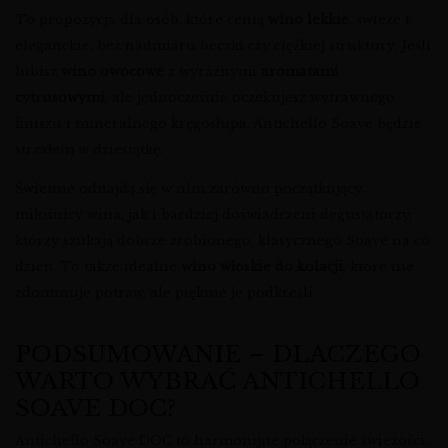
To propozycja dla osób, które cenią
wino lekkie
, świeże i
eleganckie, bez nadmiaru beczki czy ciężkiej struktury. Jeśli
lubisz
wino owocowe
z wyraźnymi
aromatami
cytrusowymi
, ale jednocześnie oczekujesz wytrawnego
finiszu i mineralnego kręgosłupa, Antichello Soave będzie
strzałem w dziesiątkę.
Świetnie odnajdą się w nim zarówno początkujący
miłośnicy wina, jak i bardziej doświadczeni degustatorzy,
którzy szukają dobrze zrobionego, klasycznego Soave na co
dzień. To także idealne
wino włoskie do kolacji
, które nie
zdominuje potraw, ale pięknie je podkreśli.
PODSUMOWANIE – DLACZEGO
WARTO WYBRAĆ ANTICHELLO
SOAVE DOC?
Antichello Soave DOC to harmonijne połączenie świeżości,