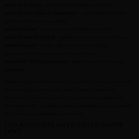
wino na co dzień
– uniwersalne, lekkie, przyjazne.
wino do ryb
i
wino do makaronu
– naturalny wybór do
kuchni śródziemnomorskiej.
wino owocowe
– pełne cytrusów i białych owoców.
wino włoskie do kolacji
– idealne na wieczorne spotkania.
soave long tail
– wybór dla tych, którzy szukają
konkretnych, dopracowanych win z Soave.
wino białe Włochy premium
– jakość, która pozytywnie
zaskakuje.
Dzięki swojej uniwersalności Antichello Soave sprawdzi się
zarówno jako prezent, jak i stały element domowej
piwniczki. To wino, po które z przyjemnością sięgniesz
spontanicznie – do lekkiej kolacji, spotkania z przyjaciółmi
czy leniwego popołudnia na tarasie.
DLA KOGO JEST ANTICHELLO SOAVE
DOC?