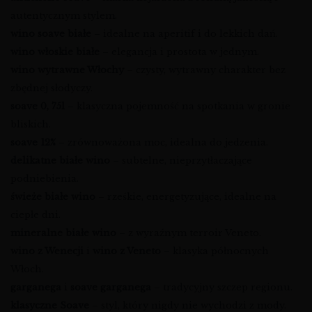
autentycznym stylem.
wino soave białe
– idealne na aperitif i do lekkich dań.
wino włoskie białe
– elegancja i prostota w jednym.
wino wytrawne Włochy
– czysty, wytrawny charakter bez
zbędnej słodyczy.
soave 0, 75l
– klasyczna pojemność na spotkania w gronie
bliskich.
soave 12%
– zrównoważona moc, idealna do jedzenia.
delikatne białe wino
– subtelne, nieprzytłaczające
podniebienia.
świeże białe wino
– rześkie, energetyzujące, idealne na
ciepłe dni.
mineralne białe wino
– z wyraźnym terroir Veneto.
wino z Wenecji
i
wino z Veneto
– klasyka północnych
Włoch.
garganega
i
soave garganega
– tradycyjny szczep regionu.
klasyczne Soave
– styl, który nigdy nie wychodzi z mody.