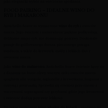
jako elegancki wybór na wieczorne spotkania.
FOOD PAIRING – IDEALNE WINO DO
RYB I MAKARONU
Antichello Soave to wymarzone
wino do ryb
i owoców
morza. Jego świeżość i mineralność pięknie podkreślają
delikatne mięso ryb, nie dominując potrawy. Doskonale
pasuje do grillowanego dorsza, pieczonego pstrąga,
sandacza, a także do krewetek, małży i lekkich dań z
owocami morza.
Jako
wino do makaronu
, Antichello Soave świetnie łączy się
z daniami na bazie oliwy, warzyw, ziół i owoców morza:
spaghetti alle vongole, tagliatelle z krewetkami, linguine z
cytryną i pietruszką. Sprawdzi się również przy risotto z
warzywami, szparagami czy grzybami, gdzie jego kwasowość
i świeżość dodają potrawie lekkości.
To także znakomite
wino włoskie do kolacji
– zarówno tej