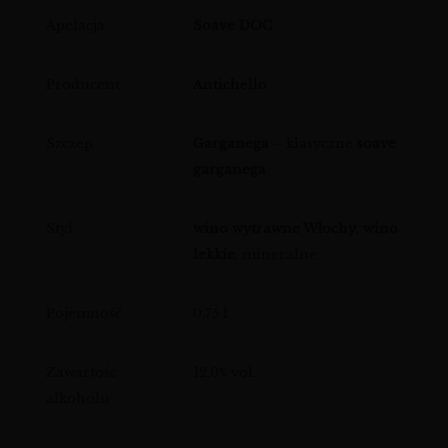
Apelacja
Soave DOC
Producent
Antichello
Szczep
Garganega
– klasyczne
soave
garganega
Styl
wino wytrawne Włochy
,
wino
lekkie
, mineralne
Pojemność
0,75 l
Zawartość
12,0% vol.
alkoholu