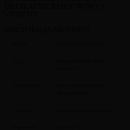
DELIKATNE BIAŁE WINO Z
VENETO
SPECYFIKACJA PRODUKTU
Nazwa
Antichello Soave DOC
Typ
wino soave białe, białe
wytrawne
Pochodzenie
wino z Wenecji, wino z
Weneto, Włochy
Odmiana
garganega, soave garganega
Pojemność
soave 0,75l