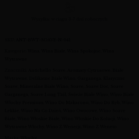
Wysyłka: w ciągu 3-7 dni roboczych
SKU:
ANT-BWT-SOAVE-N-041
Kategorie:
Wina
,
Wina Białe
,
Wina Spokojne
,
Wina
Wytrawne
Znaczniki:
Antichello Soave
,
Aromaty Cytrusowe
,
Białe
Wytrawne
,
Delikatne Białe Wino
,
Garganega
,
Klasyczne
Soave
,
Mineralne Białe Wino
,
Soave
,
Soave Doc
,
Soave
Garganega
,
Soave Long Tail
,
Świeże Białe Wino
,
Wino Białe
Włochy Premium
,
Wino Do Makaronu
,
Wino Do Ryb
,
Wino
Lekkie
,
Wino Na Co Dzień
,
Wino Owocowe
,
Wino Soave
Białe
,
Wino Włoskie Białe
,
Wino Włoskie Do Kolacji
,
Wino
Wytrawne Włochy
,
Wino Z Wenecji
,
Wino Z Weneto
Marka:
Włochy