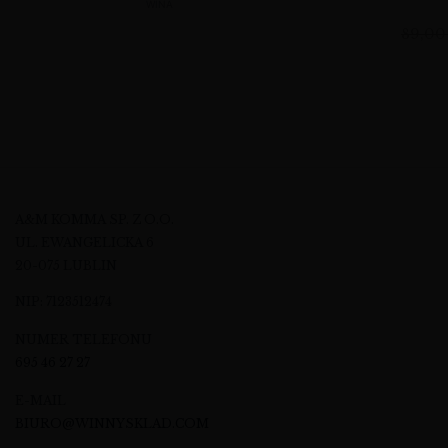
WINA
89,0
A&M KOMMA SP. Z O.O.
UL. EWANGELICKA 6
20-075 LUBLIN
NIP: 7123512474
NUMER TELEFONU
695 46 27 27
E-MAIL
BIURO@WINNYSKLAD.COM