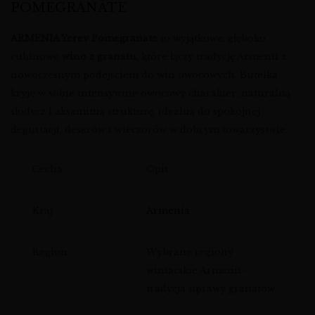
POMEGRANATE
ARMENIA Yerev Pomegranate
to wyjątkowe, głęboko
rubinowe
wino z granatu
, które łączy tradycję Armenii z
nowoczesnym podejściem do win owocowych. Butelka
kryje w sobie intensywnie owocowy charakter, naturalną
słodycz i aksamitną strukturę, idealną do spokojnej
degustacji, deserów i wieczorów w dobrym towarzystwie.
Cecha
Opis
Kraj
Armenia
Region
Wybrane regiony
winiarskie Armenii –
tradycja uprawy granatów