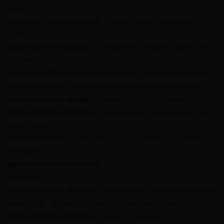
kraju.
granatowe wino czerwone
– głęboki kolor i granatowy
profil.
wino deserowe Armenia
– idealne do słodkich zakończeń
posiłku.
wino półsłodkie czerwone
w odbiorze, z wyraźną słodyczą.
wino z Armenii
– egzotyka i tradycja w jednym kieliszku.
wino granatowe słodkie
– naturalna słodycz owocu.
wino czerwone Armenia
– reprezentant czerwonych win z
tego regionu.
wino do deserów
– stworzone do ciast, lodów i słodkich
przekąsek.
egzotyczne wino owocowe
– coś innego niż klasyczne wino
gronowe.
wino naturalnie słodkie
– bez sztucznej, nachalnej słodyczy.
wino 0, 75l
– klasyczna butelka na wspólne chwile.
wino premium Armenia
– jakość i charakter.