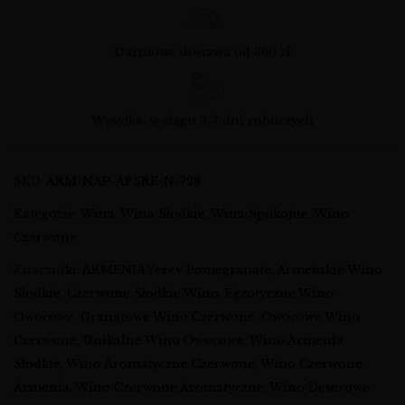
Darmowa dostawa od 360 zł
Wysyłka: w ciągu 3-7 dni roboczych
SKU:
ARM-NAP-APSRE-N-728
Kategorie:
Wina
,
Wina Słodkie
,
Wina Spokojne
,
Wino
Czerwone
Znaczniki:
ARMENIA Yerev Pomegranate
,
Armeńskie Wino
Słodkie
,
Czerwone Słodkie Wino
,
Egzotyczne Wino
Owocowe
,
Granatowe Wino Czerwone
,
Owocowe Wino
Czerwone
,
Unikalne Wino Owocowe
,
Wino Armenia
Słodkie
,
Wino Aromatyczne Czerwone
,
Wino Czerwone
Armenia
,
Wino Czerwone Aromatyczne
,
Wino Deserowe