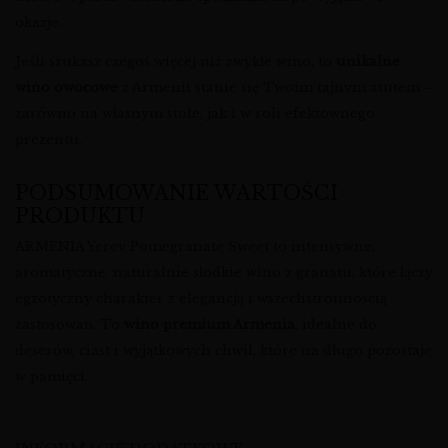
okazje.
Jeśli szukasz czegoś więcej niż zwykłe wino, to
unikalne
wino owocowe
z Armenii stanie się Twoim tajnym atutem –
zarówno na własnym stole, jak i w roli efektownego
prezentu.
PODSUMOWANIE WARTOŚCI
PRODUKTU
ARMENIA Yerev Pomegranate Sweet to intensywne,
aromatyczne, naturalnie słodkie wino z granatu, które łączy
egzotyczny charakter z elegancją i wszechstronnością
zastosowań. To
wino premium Armenia
, idealne do
deserów, ciast i wyjątkowych chwil, które na długo pozostaje
w pamięci.