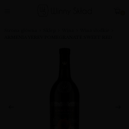
0
Strona główna
Sklep
Wina
Wina słodkie
ARMENIA YEREV POMEGRANATE SWEET RED