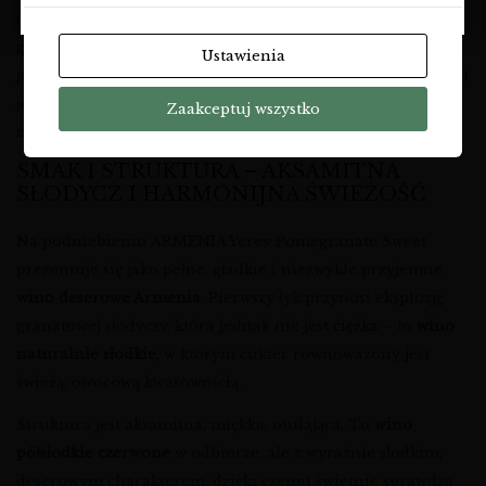
owoców. Subtelne tony ziołowe i lekko korzenne dodają
głębi, sprawiając, że to
wino czerwone aromatyczne
nie jest
Ustawienia
jednowymiarowe, lecz wielowarstwowe i wciągające. Aromat
jest czysty, intensywny i długo utrzymuje się w kieliszku,
Zaakceptuj wszystko
zachęcając do kolejnego łyku.
SMAK I STRUKTURA – AKSAMITNA
SŁODYCZ I HARMONIJNA ŚWIEŻOŚĆ
Na podniebieniu ARMENIA Yerev Pomegranate Sweet
prezentuje się jako pełne, gładkie i niezwykle przyjemne
wino deserowe Armenia
. Pierwszy łyk przynosi eksplozję
granatowej słodyczy, która jednak nie jest ciężka – to
wino
naturalnie słodkie
, w którym cukier równoważony jest
świeżą, owocową kwasowością.
Struktura jest aksamitna, miękka, otulająca. To
wino
półsłodkie czerwone
w odbiorze, ale z wyraźnie słodkim,
deserowym charakterem, dzięki czemu świetnie sprawdza