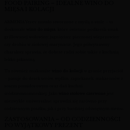
FOOD PAIRING – IDEALNE WINO DO
MIĘSA I KOLACJI
ARMENIA Yerev zostało stworzone z myślą o stole – to
doskonałe
wino do mięsa
, które świetnie podkreśli smak
grillowanej wołowiny, jagnięciny, pieczonej wieprzowiny
czy drobiu w ziołowej marynacie. Jego półwytrawny
charakter sprawia, że dobrze radzi sobie także z kuchnią
lekko pikantną.
To również znakomite
wino do kolacji
w gronie przyjaciół
– pasuje do desek serów, wędlin, zapiekanek, makaronów z
sosem pomidorowym oraz dań kuchni
śródziemnomorskiej. Jako
wino stołowe czerwone
jest
niezwykle uniwersalne: sprawdzi się zarówno przy
codziennym posiłku, jak i przy bardziej odświętnym menu.
ZASTOSOWANIA – OD CODZIENNOŚCI
PO WYJĄTKOWY PREZENT