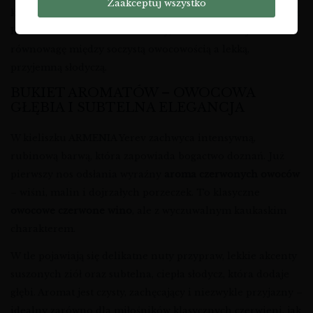
Zaakceptuj wszystko
koneserów, jak i osoby, które dopiero odkrywają świat win z
Kaukazu. To
armenian semi dry
, które zachowuje
równowagę między soczystą owocowością a lekką,
przyjemną słodyczą.
BUKIET AROMATÓW – OWOCOWA
GŁĘBIA I SUBTELNA ELEGANCJA
W kieliszku ARMENIA Yerev zachwyca intensywną,
rubinową barwą, która zapowiada bogactwo doznań. Już
pierwszy nos odsłania wyraźny
aroma czerwonych owoców
– wiśni, malin i dojrzałych porzeczek. To klasyczne
owocowe czerwone wino
, ale z wyczuwalnym kaukaskim
charakterem.
W tle pojawiają się delikatne nuty przypraw, lekkie akcenty
suszonych ziół oraz subtelna, ciepła słodycz, która dodaje
głębi. Aromat jest czysty, zachęcający i niezwykle przyjazny –
idealny zarówno dla miłośników klasycznych czerwieni, jak