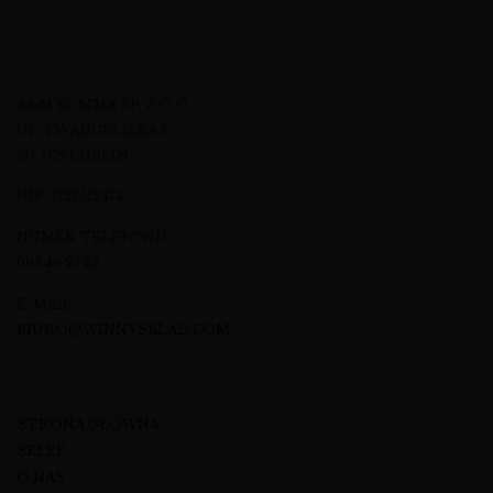
A&M KOMMA SP. Z O.O.
UL. EWANGELICKA 6
20-075 LUBLIN
NIP: 7123512474
NUMER TELEFONU
695 46 27 27
E-MAIL
BIURO@WINNYSKLAD.COM
STRONA GŁÓWNA
SKLEP
O NAS