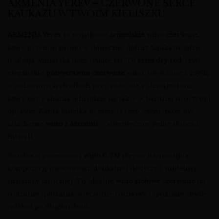
ARMENIA YEREV – CZERWONE SERCE
KAUKAZU W TWOIM KIELISZKU
ARMENIA Yerev
to wyjątkowe
armeńskie wino czerwone
,
które przenosi prosto w słoneczne doliny Kaukazu, gdzie
tradycja winiarska liczy tysiące lat. To
semi dry red
, czyli
eleganckie
półwytrawne czerwone
wino, stworzone z myślą
o codziennych chwilach przy stole, ale z charakterem,
który bez wahania odnajdzie się także w bardziej uroczystej
oprawie. Każda butelka to esencja tego, czym może być
szlachetne
wino z Armenii
– autentyczne, pełne słońca i
historii.
Butelka o pojemności
wino 0, 75l
skrywa harmonijną
kompozycję owocowości, delikatnej słodyczy i subtelnej
struktury tanicznej. To idealne
wino stołowe czerwone
na
rodzinne spotkania, wieczorne rozmowy i spokojne chwile
relaksu po długim dniu.