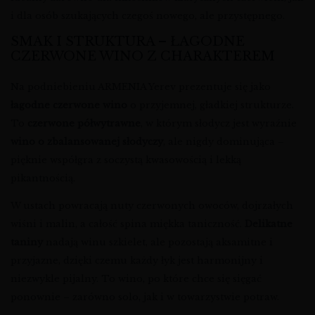
i dla osób szukających czegoś nowego, ale przystępnego.
SMAK I STRUKTURA – ŁAGODNE
CZERWONE WINO Z CHARAKTEREM
Na podniebieniu ARMENIA Yerev prezentuje się jako
łagodne czerwone wino
o przyjemnej, gładkiej strukturze.
To
czerwone półwytrawne
, w którym słodycz jest wyraźnie
wino o zbalansowanej słodyczy
, ale nigdy dominująca –
pięknie współgra z soczystą kwasowością i lekką
pikantnością.
W ustach powracają nuty czerwonych owoców, dojrzałych
wiśni i malin, a całość spina miękka taniczność.
Delikatne
taniny
nadają winu szkielet, ale pozostają aksamitne i
przyjazne, dzięki czemu każdy łyk jest harmonijny i
niezwykle pijalny. To wino, po które chce się sięgać
ponownie – zarówno solo, jak i w towarzystwie potraw.