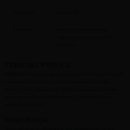
Pojemność
wino 0,75l
Charakter
wino butelkowane, wino
importowane, wino stołowe
czerwone
TERROIR I WINNICE
ARMENIA Yerev powstaje w regionach o chłodnych nocach
i słonecznych dniach, co sprzyja koncentracji smaku i
tworzy wino z charakterem. Tradycyjne wino armeńskie
dojrzewa na glebach wulkanicznych, nadających mu
mineralną świeżość.
WINIFIKACJA
Yerev red wine produkowane jest metodami łączącymi