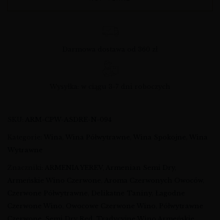
Darmowa dostawa od 360 zł
Wysyłka: w ciągu 3-7 dni roboczych
SKU:
ARM-CPW-ASDRE-N-094
Kategorie:
Wina
,
Wina Półwytrawne
,
Wina Spokojne
,
Wina
Wytrawne
Znaczniki:
ARMENIA YEREV
,
Armenian Semi Dry
,
Armeńskie Wino Czerwone
,
Aroma Czerwonych Owoców
,
Czerwone Półwytrawne
,
Delikatne Taniny
,
Łagodne
Czerwone Wino
,
Owocowe Czerwone Wino
,
Półwytrawne
Czerwone
,
Semi Dry Red
,
Tradycyjne Wino Armeńskie
,