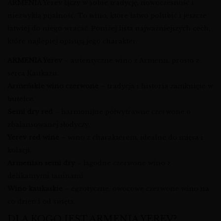
ARMENIA Yerev łączy w sobie tradycję, nowoczesność i
niezwykłą pijalność. To wino, które łatwo polubić i jeszcze
łatwiej do niego wracać. Poniżej lista najważniejszych cech,
które najlepiej opisują jego charakter:
ARMENIA Yerev
– autentyczne wino z Armenii, prosto z
serca Kaukazu.
Armeńskie wino czerwone
– tradycja i historia zamknięte w
butelce.
Semi dry red
– harmonijne półwytrawne czerwone o
zbalansowanej słodyczy.
Yerev red wine
– wino z charakterem, idealne do mięsa i
kolacji.
Armenian semi dry
– łagodne czerwone wino z
delikatnymi taninami.
Wino kaukaskie
– egzotyczne, owocowe czerwone wino na
co dzień i od święta.
DLA KOGO JEST ARMENIA YEREV?