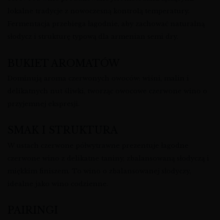
lokalne tradycje z nowoczesną kontrolą temperatury.
Fermentacja przebiega łagodnie, aby zachować naturalną
słodycz i strukturę typową dla armenian semi dry.
BUKIET AROMATÓW
Dominują aroma czerwonych owoców: wiśni, malin i
delikatnych nut śliwki, tworząc owocowe czerwone wino o
przyjemnej ekspresji.
SMAK I STRUKTURA
W ustach czerwone półwytrawne prezentuje łagodne
czerwone wino z delikatne taniny, zbalansowaną słodyczą i
miękkim finiszem. To wino o zbalansowanej słodyczy,
idealne jako wino codzienne.
PAIRINGI