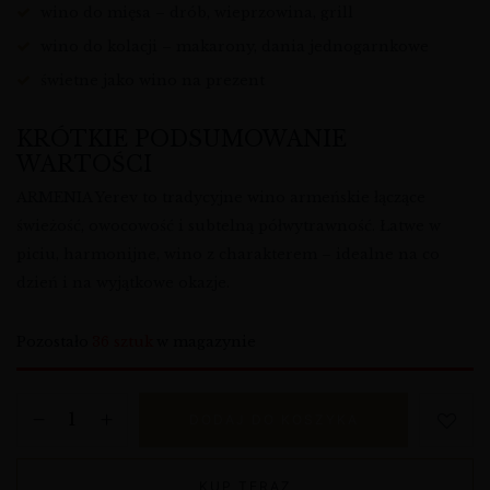
wino do mięsa – drób, wieprzowina, grill
wino do kolacji – makarony, dania jednogarnkowe
świetne jako wino na prezent
KRÓTKIE PODSUMOWANIE
WARTOŚCI
ARMENIA Yerev to tradycyjne wino armeńskie łączące
świeżość, owocowość i subtelną półwytrawność. Łatwe w
piciu, harmonijne, wino z charakterem – idealne na co
dzień i na wyjątkowe okazje.
Pozostało
36 sztuk
w magazynie
DODAJ DO KOSZYKA
KUP TERAZ