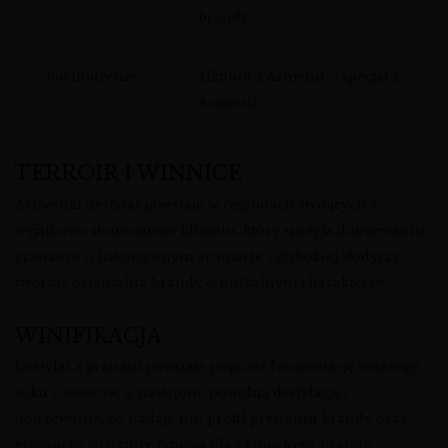
brandy
Pochodzenie
alkohol z Armenii – specjał z
Armenii
TERROIR I WINNICE
Armeński destylat powstaje w regionach słynących z
wyjątkowo słonecznego klimatu, który sprzyja dojrzewaniu
granatów o intensywnym aromacie i głębokiej słodyczy,
tworząc orientalna brandy o unikalnym charakterze.
WINIFIKACJA
Destylat z granatu powstaje poprzez fermentację świeżego
soku z owoców, a następnie powolną destylację i
dojrzewanie, co nadaje mu profil premium brandy oraz
elegancką strukturę typową dla eksportowa brandy