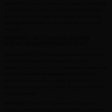
karmelowości i subtelnych tanin pochodzących z kontaktu
z drewnem. Finisz jest długi, rozgrzewający, z wyraźnym
echem granatu i delikatną słodyczą, która sprawia, że ta
wysokiej jakości brandy
idealnie nadaje się do powolnej
degustacji.
PAIRINGI – DO CZEGO NAJLEPIEJ
PODAĆ GRANATOWY DESTYLAT?
ARMENIAN YEREV POMEGRANATE BRANDY to niezwykle
wszechstronny
granatowy destylat
, który świetnie
odnajduje się zarówno solo, jak i w towarzystwie potraw czy
deserów. Jako
brandy do degustacji
najlepiej smakuje
serwowana w temperaturze pokojowej lub lekko
schłodzona, w kieliszku typu snifter, który pozwala w pełni
rozwinąć aromaty.
Do deserów
– idealna do czekoladowych fondantów,
serników z owocami leśnymi, tart z granatem i malinami.