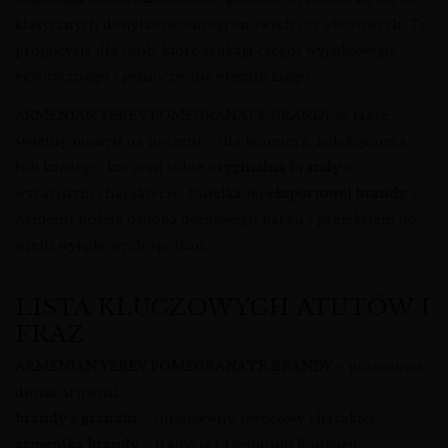
klasycznych destylatów winogronowych czy zbożowych. To
propozycja dla osób, które szukają czegoś wyjątkowego,
egzotycznego i jednocześnie eleganckiego.
ARMENIAN YEREV POMEGRANATE BRANDY to także
świetny pomysł na prezent – dla konesera, kolekcjonera
lub każdego, kto ceni sobie
oryginalną brandy
o
wyrazistym charakterze. Butelka tej
eksportowej brandy
z
Armenii będzie ozdobą domowego barku i pretekstem do
wielu wyjątkowych spotkań.
LISTA KLUCZOWYCH ATUTÓW I
FRAZ
ARMENIAN YEREV POMEGRANATE BRANDY
– granatowa
duma Armenii.
brandy z granatu
– intensywny, owocowy charakter.
armeńska brandy
– tradycja i rzemiosło Kaukazu.