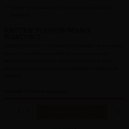
brandy do degustacji solo jako granatowy destylat
premium
KRÓTKIE PODSUMOWANIE
WARTOŚCI
ARMENIAN YEREV POMEGRANATE BRANDY to tradycyjna
brandy i armeńska owocówka łącząca autentyczność,
intensywny smak granatu i elegancję, tworząc brandy
premium owocowa idealną dla miłośników wyjątkowych
alkoholi.
Pozostało
36 sztuk
w magazynie
DODAJ DO KOSZYKA