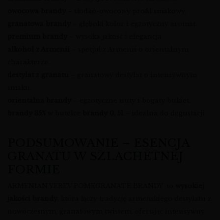
owocowa brandy
– słodko-owocowy profil smakowy.
granatowa brandy
– głęboki kolor i egzotyczny aromat.
premium brandy
– wysoka jakość i elegancja.
alkohol z Armenii
– specjał z Armenii o orientalnym
charakterze.
destylat z granatu
– granatowy destylat o intensywnym
smaku.
orientalna brandy
– egzotyczne nuty i bogaty bukiet.
brandy 35%
w butelce
brandy 0, 5l
– idealna do degustacji.
PODSUMOWANIE – ESENCJA
GRANATU W SZLACHETNEJ
FORMIE
ARMENIAN YEREV POMEGRANATE BRANDY to
wysokiej
jakości brandy
, która łączy tradycję armeńskiego destylatu z
nowoczesnym, granatowym twistem, oferując intensywny