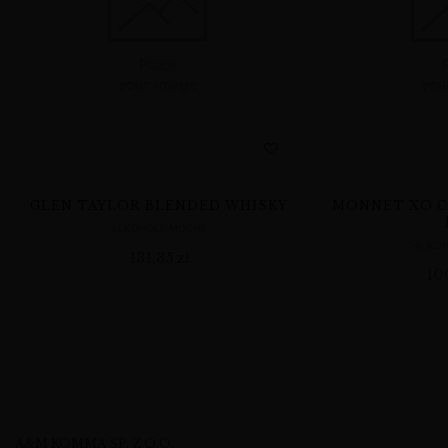
GLEN TAYLOR BLENDED WHISKY
MONNET XO CO
ALKOHOLE MOCNE
ALKO
131,35
zł
10
A&M KOMMA SP. Z O.O.