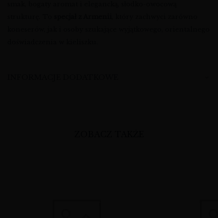
smak, bogaty aromat i elegancką, słodko-owocową
strukturę. To
specjał z Armenii
, który zachwyci zarówno
koneserów, jak i osoby szukające wyjątkowego, orientalnego
doświadczenia w kieliszku.
INFORMACJE DODATKOWE
ZOBACZ TAKŻE