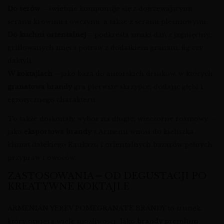
Do serów
– świetnie komponuje się z dojrzewającymi
serami krowimi i owczymi, a także z serami pleśniowymi.
Do kuchni orientalnej
– podkreśla smaki dań z jagnięciny,
grillowanych mięs i potraw z dodatkiem granatu, fig czy
daktyli.
W koktajlach
– jako baza do autorskich drinków, w których
granatowa brandy
gra pierwsze skrzypce, dodając głębi i
egzotycznego charakteru.
To także doskonały wybór na długie, wieczorne rozmowy –
jako
eksportowa brandy
z Armenii wnosi do kieliszka
klimat dalekiego Kaukazu i orientalnych bazarów pełnych
przypraw i owoców.
ZASTOSOWANIA – OD DEGUSTACJI PO
KREATYWNE KOKTAJLE
ARMENIAN YEREV POMEGRANATE BRANDY to trunek,
który otwiera wiele możliwości. Jako
brandy premium