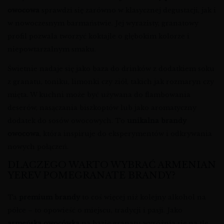
owocowa
sprawdzi się zarówno w klasycznej degustacji, jak i
w nowoczesnym barmaństwie. Jej wyrazisty, granatowy
profil pozwala tworzyć koktajle o głębokim kolorze i
niepowtarzalnym smaku.
Świetnie nadaje się jako baza do drinków z dodatkiem soku
z granatu, toniku, limonki czy ziół, takich jak rozmaryn czy
mięta. W kuchni może być używana do flambowania
deserów, nasączania biszkoptów lub jako aromatyczny
dodatek do sosów owocowych. To
unikalna brandy
owocowa
, która inspiruje do eksperymentów i odkrywania
nowych połączeń.
DLACZEGO WARTO WYBRAĆ ARMENIAN
YEREV POMEGRANATE BRANDY?
Ta
premium brandy
to coś więcej niż kolejny alkohol na
półce – to opowieść o miejscu, tradycji i pasji. Jako
armeńska owocówka
na bazie granatu wyróżnia się na tle