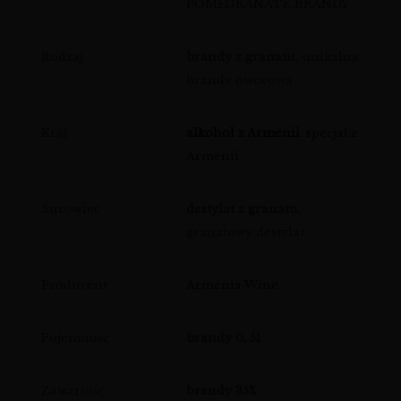
POMEGRANATE BRANDY
Rodzaj
brandy z granatu
, unikalna
brandy owocowa
Kraj
alkohol z Armenii
, specjał z
Armenii
Surowiec
destylat z granatu
,
granatowy destylat
Producent
Armenia Wine
Pojemność
brandy 0, 5l
Zawartość
brandy 35%