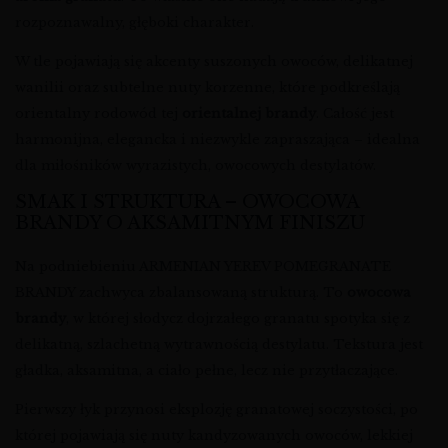
rozpoznawalny, głęboki charakter.
W tle pojawiają się akcenty suszonych owoców, delikatnej
wanilii oraz subtelne nuty korzenne, które podkreślają
orientalny rodowód tej
orientalnej brandy
. Całość jest
harmonijna, elegancka i niezwykle zapraszająca – idealna
dla miłośników wyrazistych, owocowych destylatów.
SMAK I STRUKTURA – OWOCOWA
BRANDY O AKSAMITNYM FINISZU
Na podniebieniu ARMENIAN YEREV POMEGRANATE
BRANDY zachwyca zbalansowaną strukturą. To
owocowa
brandy
, w której słodycz dojrzałego granatu spotyka się z
delikatną, szlachetną wytrawnością destylatu. Tekstura jest
gładka, aksamitna, a ciało pełne, lecz nie przytłaczające.
Pierwszy łyk przynosi eksplozję granatowej soczystości, po
której pojawiają się nuty kandyzowanych owoców, lekkiej