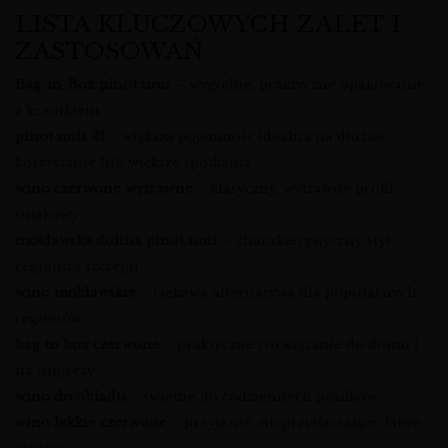
LISTA KLUCZOWYCH ZALET I
ZASTOSOWAŃ
Bag-in-Box pinot noir
– wygodne, praktyczne opakowanie
z kranikiem
pinot noir 3l
– większa pojemność idealna na dłuższe
korzystanie lub większe spotkania
wino czerwone wytrawne
– klasyczny, wytrawny profil
smakowy
mołdawska dolina pinot noir
– charakterystyczny styl
regionu i szczepu
wino mołdawskie
– ciekawa alternatywa dla popularnych
regionów
bag in box czerwone
– praktyczne rozwiązanie do domu i
na imprezy
wino do obiadu
– świetne do codziennych posiłków
wino lekkie czerwone
– przyjazne, nieprzytłaczające, łatwe