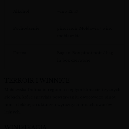
Alkohol
wino 12, 5%
Pochodzenie
pinot noir Mołdawia / wino
mołdawskie
Forma
Bag-in-Box pinot noir / bag
in box czerwone
TERROIR I WINNICE
Mołdawska Dolina to region o ciepłym klimacie i żyznych
glebach, które sprzyjają powstawaniu owocowego pinot
noir o lekkiej strukturze i wyraźnych nutach owoców
leśnych.
WINIFIKACJA