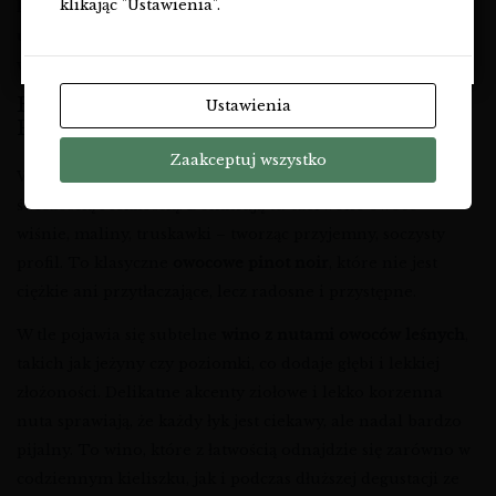
klikając "Ustawienia".
konieczności otwierania całej butelki. Wygodny kranik
NIE
ułatwia nalewanie, a kompaktowy karton łatwo zmieści się
w lodówce lub na kuchennej półce.
BUKIET AROMATÓW – OWOCOWE
Ustawienia
PINOT NOIR Z NUTĄ LASU
Zaakceptuj wszystko
W kieliszku to
aromatyczne czerwone wino
zachwyca
świeżością i lekkością. Dominują tu czerwone owoce –
wiśnie, maliny, truskawki – tworząc przyjemny, soczysty
profil. To klasyczne
owocowe pinot noir
, które nie jest
ciężkie ani przytłaczające, lecz radosne i przystępne.
W tle pojawia się subtelne
wino z nutami owoców leśnych
,
takich jak jeżyny czy poziomki, co dodaje głębi i lekkiej
złożoności. Delikatne akcenty ziołowe i lekko korzenna
nuta sprawiają, że każdy łyk jest ciekawy, ale nadal bardzo
pijalny. To wino, które z łatwością odnajdzie się zarówno w
codziennym kieliszku, jak i podczas dłuższej degustacji ze