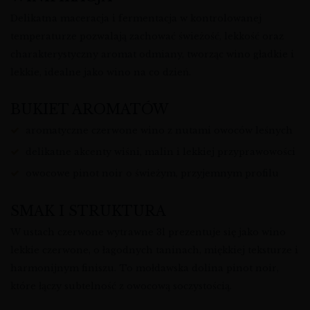
Delikatna maceracja i fermentacja w kontrolowanej
temperaturze pozwalają zachować świeżość, lekkość oraz
charakterystyczny aromat odmiany, tworząc wino gładkie i
lekkie, idealne jako wino na co dzień.
BUKIET AROMATÓW
aromatyczne czerwone wino z nutami owoców leśnych
delikatne akcenty wiśni, malin i lekkiej przyprawowości
owocowe pinot noir o świeżym, przyjemnym profilu
SMAK I STRUKTURA
W ustach czerwone wytrawne 3l prezentuje się jako wino
lekkie czerwone, o łagodnych taninach, miękkiej teksturze i
harmonijnym finiszu. To mołdawska dolina pinot noir,
które łączy subtelność z owocową soczystością.