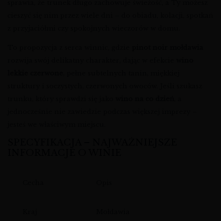
sprawia, że trunek długo zachowuje świeżość, a Ty możesz
cieszyć się nim przez wiele dni – do obiadu, kolacji, spotkań
z przyjaciółmi czy spokojnych wieczorów w domu.
To propozycja z serca winnic, gdzie
pinot noir mołdawia
rozwija swój delikatny charakter, dając w efekcie
wino
lekkie czerwone
, pełne subtelnych tanin, miękkiej
struktury i soczystych, czerwonych owoców. Jeśli szukasz
trunku, który sprawdzi się jako
wino na co dzień
, a
jednocześnie nie zawiedzie podczas większej imprezy –
jesteś we właściwym miejscu.
SPECYFIKACJA – NAJWAŻNIEJSZE
INFORMACJE O WINIE
Cecha
Opis
Kraj
Mołdawia