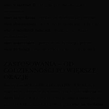
wino w kartonie 3l
– wygoda przechowywania i
serwowania
wino na spotkania
– idealne do dzielenia się z innymi
wino ekonomiczne
– korzystny stosunek jakości do ceny
wino o łagodnych taninach
– delikatne, przyjazne
podniebieniu
wino uniwersalne
– pasuje do wielu okazji i potraw
wino do kolacji
– świetny wybór na wieczorny posiłek
ZASTOSOWANIA – OD
CODZIENNOŚCI PO WIĘKSZE
OKAZJE
Bag-in-Box MOLDAWSKA DOLINA PINOT NOIR 3L to
wino, które odnajdzie się w wielu rolach. Jako
wino na co
dzień
będzie towarzyszyć prostym posiłkom, makaronom,
pizzy czy lekkim daniom z patelni. Jako
wino na spotkania