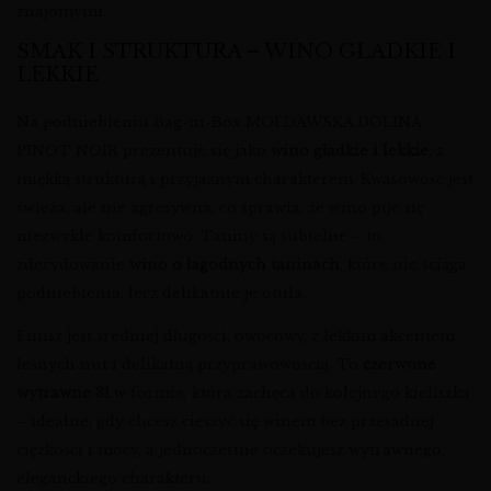
znajomymi.
SMAK I STRUKTURA – WINO GŁADKIE I
LEKKIE
Na podniebieniu Bag-in-Box MOLDAWSKA DOLINA
PINOT NOIR prezentuje się jako
wino gładkie i lekkie
, z
miękką strukturą i przyjaznym charakterem. Kwasowość jest
świeża, ale nie agresywna, co sprawia, że wino pije się
niezwykle komfortowo. Taniny są subtelne – to
zdecydowanie
wino o łagodnych taninach
, które nie ściąga
podniebienia, lecz delikatnie je otula.
Finisz jest średniej długości, owocowy, z lekkim akcentem
leśnych nut i delikatną przyprawowością. To
czerwone
wytrawne 3l
w formie, która zachęca do kolejnego kieliszka
– idealne, gdy chcesz cieszyć się winem bez przesadnej
ciężkości i mocy, a jednocześnie oczekujesz wytrawnego,
eleganckiego charakteru.