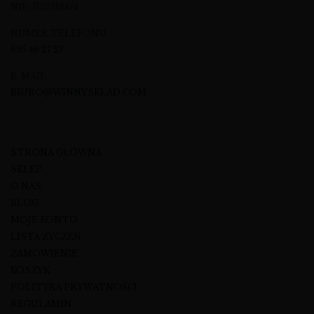
NIP: 7123512474
NUMER TELEFONU
695 46 27 27
E-MAIL
BIURO@WINNYSKLAD.COM
STRONA GŁÓWNA
SKLEP
O NAS
BLOG
MOJE KONTO
LISTA ŻYCZEŃ
ZAMÓWIENIE
KOSZYK
POLITYKA PRYWATNOŚCI
REGULAMIN