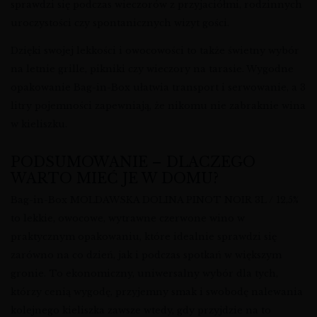
sprawdzi się podczas wieczorów z przyjaciółmi, rodzinnych
uroczystości czy spontanicznych wizyt gości.
Dzięki swojej lekkości i owocowości to także świetny wybór
na letnie grille, pikniki czy wieczory na tarasie. Wygodne
opakowanie Bag-in-Box ułatwia transport i serwowanie, a 3
litry pojemności zapewniają, że nikomu nie zabraknie wina
w kieliszku.
PODSUMOWANIE – DLACZEGO
WARTO MIEĆ JE W DOMU?
Bag-in-Box MOLDAWSKA DOLINA PINOT NOIR 3L / 12,5%
to lekkie, owocowe, wytrawne czerwone wino w
praktycznym opakowaniu, które idealnie sprawdzi się
zarówno na co dzień, jak i podczas spotkań w większym
gronie. To ekonomiczny, uniwersalny wybór dla tych,
którzy cenią wygodę, przyjemny smak i swobodę nalewania
kolejnego kieliszka zawsze wtedy, gdy przyjdzie na to