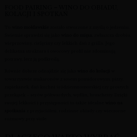
FOOD PAIRING – WINO DO OBIADU,
KOLACJI I SPOTKAŃ
To
wino mołdawskie
zostało stworzone z myślą o jedzeniu.
Świetnie sprawdzi się jako
wino do mięsa
, zwłaszcza drobiu,
wieprzowiny, cielęciny czy lekkich dań z grilla. Jego
delikatna struktura i owocowy profil nie zdominują
potrawy, lecz ją podkreślą.
Równie dobrze odnajdzie się jako
wino do kolacji
w
towarzystwie makaronów z sosem pomidorowym, pizzy,
zapiekanek, dań kuchni śródziemnomorskiej czy prostych
przekąsek – serów półtwardych, wędlin, bruschetty. Dzięki
swojej lekkości i przystępności to także idealne
wino na
spotkania
z przyjaciółmi, rodzinne obiady czy wieczorne
rozmowy przy stole.