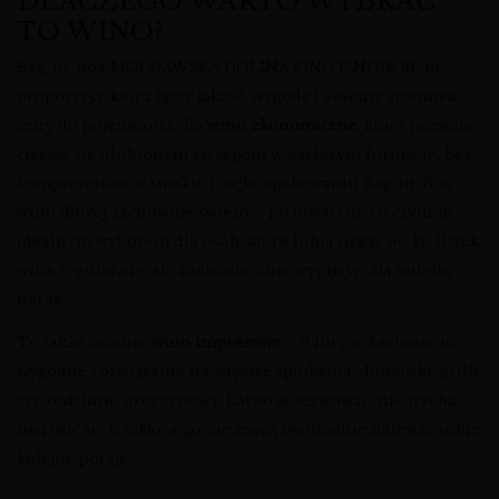
DLACZEGO WARTO WYBRAĆ
TO WINO?
Bag-in-Box MOLDAWSKA DOLINA PINOT NOIR 3L to
propozycja, która łączy jakość, wygodę i świetny stosunek
ceny do pojemności. To
wino ekonomiczne
, które pozwala
cieszyć się ulubionym szczepem w większym formacie, bez
kompromisów w smaku. Dzięki opakowaniu Bag-in-Box
wino dłużej zachowuje świeżość po otwarciu, co czyni je
idealnym wyborem dla osób, które lubią sięgać po kieliszek
wina regularnie, ale niekoniecznie wypijają całą butelkę
naraz.
To także świetne
wino imprezowe
– 3 litry w kartonie to
wygodne rozwiązanie na większe spotkania, domówki, grille
czy rodzinne uroczystości. Łatwo je serwować, nie trzeba
martwić się o szkło, a goście mogą swobodnie nalewać sobie
kolejne porcje.