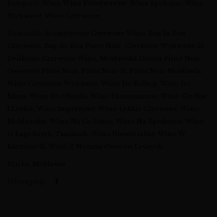
Kategorii:
Wina
,
Wina Półwytrawne
,
Wina Spokojne
,
Wina
Wytrawne
,
Wino Czerwone
Znaczniki:
Aromatyczne Czerwone Wino
,
Bag In Box
Czerwone
,
Bag-In-Box Pinot Noir
,
Czerwone Wytrawne 3l
,
Delikatne Czerwone Wino
,
Mołdawska Dolina Pinot Noir
,
Owocowe Pinot Noir
,
Pinot Noir 3l
,
Pinot Noir Mołdawia
,
Wino Czerwone Wytrawne
,
Wino Do Kolacji
,
Wino Do
Mięsa
,
Wino Do Obiadu
,
Wino Ekonomiczne
,
Wino Gładkie
I Lekkie
,
Wino Imprezowe
,
Wino Lekkie Czerwone
,
Wino
Mołdawskie
,
Wino Na Co Dzień
,
Wino Na Spotkania
,
Wino
O Łagodnych Taninach
,
Wino Uniwersalne
,
Wino W
Kartonie 3l
,
Wino Z Nutami Owoców Leśnych
Marka:
Mołdawia
Udostępnij: