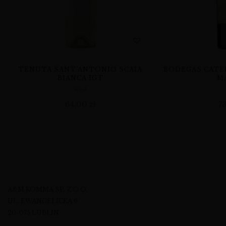
TENUTA SANT’ANTONIO SCAIA
BODEGAS CATE
BIANCA IGT
M
WINA
64,00
zł
7
A&M KOMMA SP. Z O.O.
UL. EWANGELICKA 6
20-075 LUBLIN