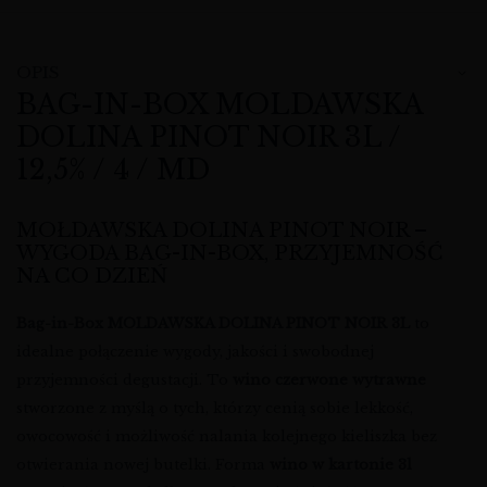
OPIS
BAG-IN-BOX MOLDAWSKA
DOLINA PINOT NOIR 3L /
12,5% / 4 / MD
MOŁDAWSKA DOLINA PINOT NOIR –
WYGODA BAG-IN-BOX, PRZYJEMNOŚĆ
NA CO DZIEŃ
Bag-in-Box MOLDAWSKA DOLINA PINOT NOIR 3L
to
idealne połączenie wygody, jakości i swobodnej
przyjemności degustacji. To
wino czerwone wytrawne
stworzone z myślą o tych, którzy cenią sobie lekkość,
owocowość i możliwość nalania kolejnego kieliszka bez
otwierania nowej butelki. Forma
wino w kartonie 3l