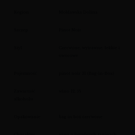
Region
Mołdawska Dolina
Szczep
Pinot Noir
Styl
Czerwone, wytrawne, lekkie i
owocowe
Pojemność
pinot noir 3l (Bag-in-Box)
Zawartość
wino 12, 5%
alkoholu
Opakowanie
bag in box czerwone
Charakter
wino o łagodnych taninach,