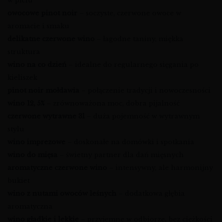
w piciu
owocowe pinot noir
– soczyste, czerwone owoce w
aromacie i smaku
delikatne czerwone wino
– łagodne taniny, miękka
struktura
wino na co dzień
– idealne do regularnego sięgania po
kieliszek
pinot noir mołdawia
– połączenie tradycji i nowoczesności
wino 12, 5%
– zrównoważona moc, dobra pijalność
czerwone wytrawne 3l
– duża pojemność w wytrawnym
stylu
wino imprezowe
– doskonałe na domówki i spotkania
wino do mięsa
– świetny partner dla dań mięsnych
aromatyczne czerwone wino
– intensywny, ale harmonijny
bukiet
wino z nutami owoców leśnych
– dodatkowa głębia
aromatyczna
wino gładkie i lekkie
– przyjemne w odbiorze, bez ciężkości