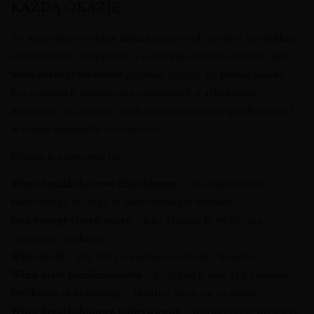
KAŻDĄ OKAZJĘ
To wino łączy w sobie kilka kluczowych atutów: jest lekkie,
aromatyczne, eleganckie i niezwykle wszechstronne. Jako
wino niskoprocentowe
pozwala cieszyć się pełnią smaku
bez typowych ograniczeń związanych z alkoholem.
Sprawdzi się zarówno podczas codziennych posiłków, jak i
w czasie większych uroczystości.
Można je serwować na:
Wino bezalkoholowe chardonnay
– dla miłośników
klasycznego szczepu w nowoczesnym wydaniu.
Bon voyage chardonnay
– jako elegancki wybór na
rodzinne spotkania.
Wino 0, 0%
– gdy liczy się pełna swoboda i komfort.
Wino białe bezalkoholowe
– do lekkich dań, ryb i sałatek.
Delikatne chardonnay
– idealne wino na co dzień.
Wino bezalkoholowe półwytrawne
– uniwersalne do wielu