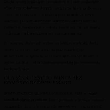
Dzięki swojej strukturze i aromatom to także znakomite
wino bezalkoholowe do ryb
– delikatne filety, grillowany
łosoś, dorsz czy sandacz zyskują przy nim dodatkową
świeżość. Jako
wino bezalkoholowe do sałatek
świetnie
podkreśla kompozycje z rukolą, kozim serem, cytrusami,
grillowanym kurczakiem czy owocami morza.
To również doskonały wybór na lekkie przekąski, deski
serów, tapas czy przystawki na przyjęciach. Jego
uniwersalność sprawia, że łatwo dopasować je do wielu
stylów kuchni – od śródziemnomorskiej po nowoczesną
kuchnię fusion.
DLA KOGO JEST TO WINO? BEZ
KOMPROMISÓW W SMAKU
BON VOYAGE CHARDONNAY ALCOHOL FREE to
wino
bezalkoholowe premium
, które powstało z myślą o osobach
ceniących jakość, ale z różnych powodów ograniczających