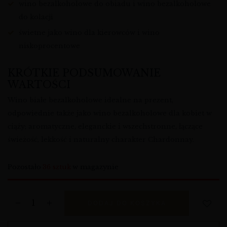
wino bezalkoholowe do obiadu i wino bezalkoholowe
do kolacji
świetne jako wino dla kierowców i wino
niskoprocentowe
KRÓTKIE PODSUMOWANIE
WARTOŚCI
Wino białe bezalkoholowe idealne na prezent,
odpowiednie także jako wino bezalkoholowe dla kobiet w
ciąży; aromatyczne, eleganckie i wszechstronne, łączące
świeżość, lekkość i naturalny charakter Chardonnay.
Pozostało
36 sztuk
w magazynie
DODAJ DO KOSZYKA