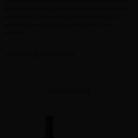
aromatyczne i eleganckie wino bezalkoholowe, które łączy
klasyczny charakter Chardonnay z nowoczesnym, lekkim
stylem życia. To uniwersalny wybór na co dzień i na
specjalne okazje, gdy liczy się smak, komfort i pełna
swoboda.
INFORMACJE DODATKOWE
ZOBACZ TAKŻE