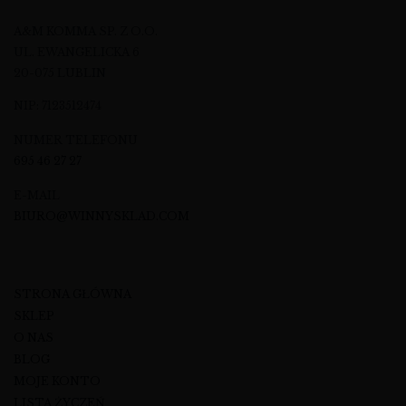
A&M KOMMA SP. Z O.O.
UL. EWANGELICKA 6
20-075 LUBLIN
NIP: 7123512474
NUMER TELEFONU
695 46 27 27
E-MAIL
BIURO@WINNYSKLAD.COM
STRONA GŁÓWNA
SKLEP
O NAS
BLOG
MOJE KONTO
LISTA ŻYCZEŃ