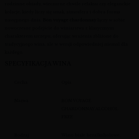
rodzinne obiady, wieczorne chwile relaksu czy eleganckie
kolacje, kiedy liczy się smak, atmosfera i dobra forma
następnego dnia.
Bon voyage chardonnay
łączy w sobie
nowoczesne podejście do winiarstwa z klasycznym
charakterem szczepu, oferując wrażenia zbliżone do
tradycyjnego wina, ale w wersji odpowiedniej niemal dla
każdego.
SPECYFIKACJA WINA
Cecha
Opis
Nazwa
BON VOYAGE
CHARDONNAY ALCOHOL
FREE
Rodzaj
Wino białe bezalkoholowe,