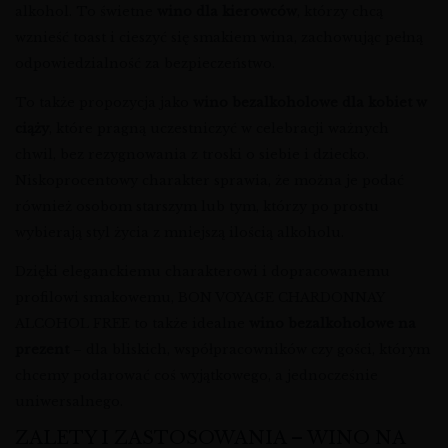
alkohol. To świetne
wino dla kierowców
, którzy chcą
wznieść toast i cieszyć się smakiem wina, zachowując pełną
odpowiedzialność za bezpieczeństwo.
To także propozycja jako
wino bezalkoholowe dla kobiet w
ciąży
, które pragną uczestniczyć w celebracji ważnych
chwil, bez rezygnowania z troski o siebie i dziecko.
Niskoprocentowy charakter sprawia, że można je podać
również osobom starszym lub tym, którzy po prostu
wybierają styl życia z mniejszą ilością alkoholu.
Dzięki eleganckiemu charakterowi i dopracowanemu
profilowi smakowemu, BON VOYAGE CHARDONNAY
ALCOHOL FREE to także idealne
wino bezalkoholowe na
prezent
– dla bliskich, współpracowników czy gości, którym
chcemy podarować coś wyjątkowego, a jednocześnie
uniwersalnego.
ZALETY I ZASTOSOWANIA – WINO NA