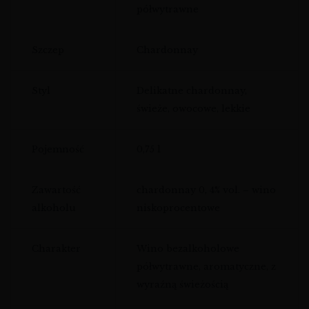
półwytrawne
Szczep
Chardonnay
Styl
Delikatne chardonnay,
świeże, owocowe, lekkie
Pojemność
0,75 l
Zawartość
chardonnay 0, 4% vol. – wino
alkoholu
niskoprocentowe
Charakter
Wino bezalkoholowe
półwytrawne, aromatyczne, z
wyraźną świeżością