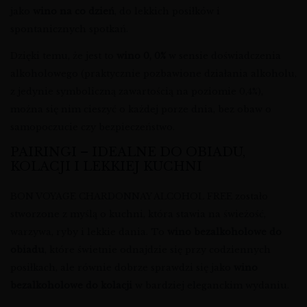
jako
wino na co dzień
, do lekkich posiłków i
spontanicznych spotkań.
Dzięki temu, że jest to
wino 0, 0%
w sensie doświadczenia
alkoholowego (praktycznie pozbawione działania alkoholu,
z jedynie symboliczną zawartością na poziomie 0,4%),
można się nim cieszyć o każdej porze dnia, bez obaw o
samopoczucie czy bezpieczeństwo.
PAIRINGI – IDEALNE DO OBIADU,
KOLACJI I LEKKIEJ KUCHNI
BON VOYAGE CHARDONNAY ALCOHOL FREE zostało
stworzone z myślą o kuchni, która stawia na świeżość,
warzywa, ryby i lekkie dania. To
wino bezalkoholowe do
obiadu
, które świetnie odnajdzie się przy codziennych
posiłkach, ale równie dobrze sprawdzi się jako
wino
bezalkoholowe do kolacji
w bardziej eleganckim wydaniu.