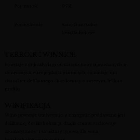
Pojemność
0,75L
Pochodzenie
wino francuskie
bezalkoholowe
TERROIR I WINNICE
Powstaje z dojrzałych gron Chardonnay uprawianych w
słonecznych europejskich winnicach, co nadaje mu
charakter delikatnego chardonnay o świeżym, lekkim
profilu.
WINIFIKACJA
Wino powstaje tradycyjnie, a następnie poddawane jest
delikatnej dealkoholizacji, dzięki czemu zachowuje
aromatyczność i strukturę typową dla wina
bezalkoholowego premium.