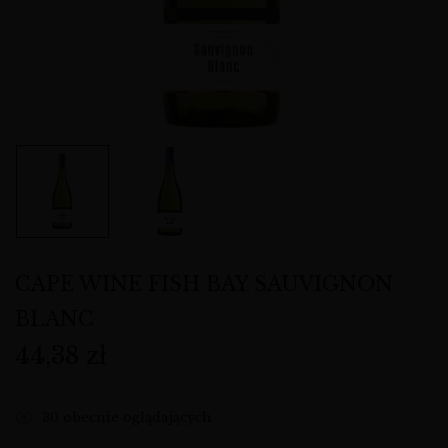
CAPE WINE FISH BAY SAUVIGNON
BLANC
44,38
zł
30
obecnie oglądających