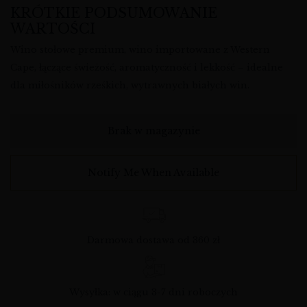
KRÓTKIE PODSUMOWANIE
WARTOŚCI
Wino stołowe premium, wino importowane z Western
Cape, łączące świeżość, aromatyczność i lekkość – idealne
dla miłośników rześkich, wytrawnych białych win.
Brak w magazynie
Notify Me When Available
Darmowa dostawa od 360 zł
Wysyłka: w ciągu 3-7 dni roboczych