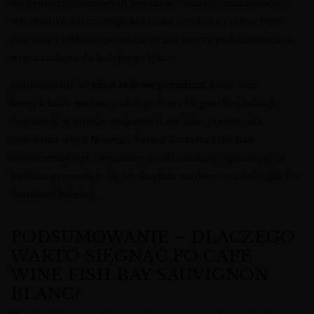
do prostych, domowych posiłków – sałatek, makaronów z
warzywami, pieczonego kurczaka czy dań z ryżem. Jego
świeżość i lekkość sprawiają, że nie męczy podniebienia, a
wręcz zachęca do kolejnego łyka.
Jednocześnie to
wino stołowe premium
, które bez
kompleksów można podać podczas eleganckiej kolacji,
degustacji w gronie znajomych czy jako prezent dla
miłośnika win z Nowego Świata. Etykieta Fish Bay,
nowoczesny styl i wyrazisty profil smakowy sprawiają, że
butelka prezentuje się atrakcyjnie zarówno na stole, jak i w
domowej kolekcji.
PODSUMOWANIE – DLACZEGO
WARTO SIĘGNĄĆ PO CAPE
WINE FISH BAY SAUVIGNON
BLANC?