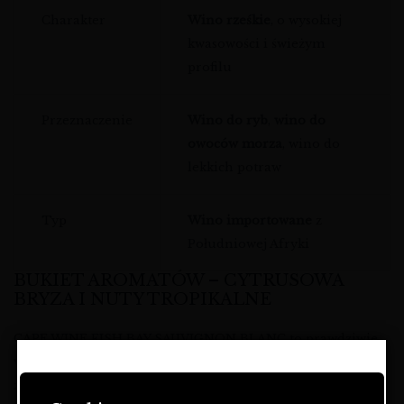
Charakter
Wino rześkie
, o wysokiej
kwasowości i świeżym
profilu
Przeznaczenie
Wino do ryb
,
wino do
owoców morza
, wino do
lekkich potraw
Typ
Wino importowane
z
Południowej Afryki
BUKIET AROMATÓW – CYTRUSOWA
BRYZA I NUTY TROPIKALNE
CAPE WINE FISH BAY SAUVIGNON BLANC to prawdziwie
wino aromatyczne
, które już po nalaniu do kieliszka
STRONA ZAWIERA OFERTĘ
zachwyca intensywnością. Dominują tu wyraźne
aromaty
DOTYCZĄCĄ NAPOJÓW