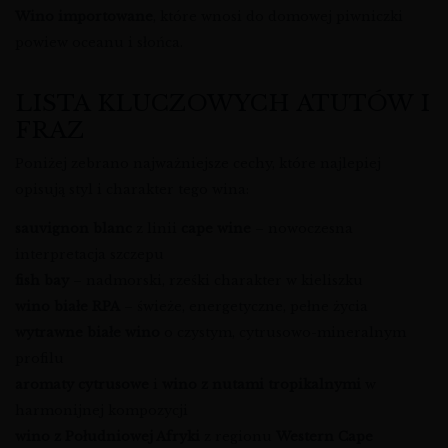
Wino importowane
, które wnosi do domowej piwniczki
powiew oceanu i słońca.
LISTA KLUCZOWYCH ATUTÓW I
FRAZ
Poniżej zebrano najważniejsze cechy, które najlepiej
opisują styl i charakter tego wina:
sauvignon blanc
z linii
cape wine
– nowoczesna
interpretacja szczepu
fish bay
– nadmorski, rześki charakter w kieliszku
wino białe RPA
– świeże, energetyczne, pełne życia
wytrawne białe wino
o czystym, cytrusowo-mineralnym
profilu
aromaty cytrusowe
i
wino z nutami tropikalnymi
w
harmonijnej kompozycji
wino z Południowej Afryki
z regionu
Western Cape