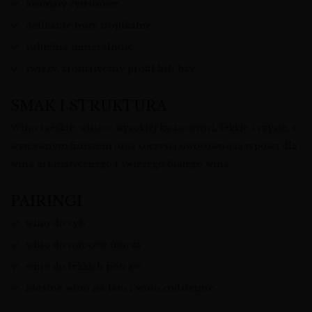
aromaty cytrusowe
delikatne nuty tropikalne
subtelna mineralność
świeży, aromatyczny profil fish bay
SMAK I STRUKTURA
Wino rześkie, wino o wysokiej kwasowości, lekkie i czyste, z
wytrawnym finiszem oraz soczystą owocowością typową dla
wina aromatycznego i świeżego białego wina.
PAIRINGI
wino do ryb
wino do owoców morza
wino do lekkich potraw
idealne wino na lato i wino codzienne