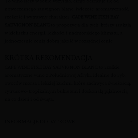
To wino łączy w sobie wszystko, czego oczekuje się od
nowoczesnego sauvignon blanc: świeżość, aromatyczność,
rześkość i wytrawny charakter.
CAPE WINE FISH BAY
SAUVIGNON BLANC
to propozycja dla tych, którzy szukają
w kieliszku energii, lekkości i nadmorskiego klimatu, a
jednocześnie cenią dobrą jakość w rozsądnej cenie.
KRÓTKA REKOMENDACJA
CAPE WINE FISH BAY SAUVIGNON BLANC to rześkie,
aromatyczne wino z Południowej Afryki, idealne do ryb,
owoców morza i lekkiej kuchni, które zachwyca świeżością,
cytrusowo-tropikalnym bukietem i doskonałą pijalnością
na co dzień i od święta.
INFORMACJE DODATKOWE