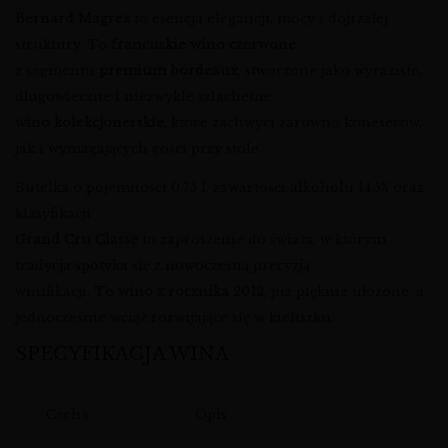
Bernard Magrez
to esencja elegancji, mocy i dojrzałej
struktury. To
francuskie wino czerwone
z segmentu
premium bordeaux
, stworzone jako wyraziste,
długowieczne i niezwykle szlachetne
wino kolekcjonerskie
, które zachwyci zarówno koneserów,
jak i wymagających gości przy stole.
Butelka o pojemności 0,75 l, zawartości alkoholu 14,5% oraz
klasyfikacji
Grand Cru Classe
to zaproszenie do świata, w którym
tradycja spotyka się z nowoczesną precyzją
winifikacji. To
wino z rocznika 2012
, już pięknie ułożone, a
jednocześnie wciąż rozwijające się w kieliszku.
SPECYFIKACJA WINA
Cecha
Opis