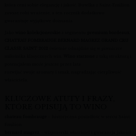
która ceni sobie elegancję i jakość. Butelka z Saint-Emilion
zawsze robi wrażenie, a ten rocznik dodatkowo
gwarantuje wyjątkowe doznania.
Jako
wino kolekcjonerskie
z segmentu
premium bordeaux
,
CHATEAU FOMBRAUGE BERNARD MAGREZ GRAND CRU
CLASSE SAINT 2012
świetnie odnajdzie się w piwniczce
miłośnika klasycznych win.
Wino starzone
z taką strukturą i
potencjałem może jeszcze przez lata
rozwijać swoje aromaty i smak, nagradzając cierpliwość
właściciela.
KLUCZOWE ATUTY I FRAZY,
KTÓRE OPISUJĄ TO WINO
chateau fombrauge
– historyczna posiadłość w sercu Saint-
Emilion
bernard magrez
– wizjonerski właściciel i gwarancja jakości