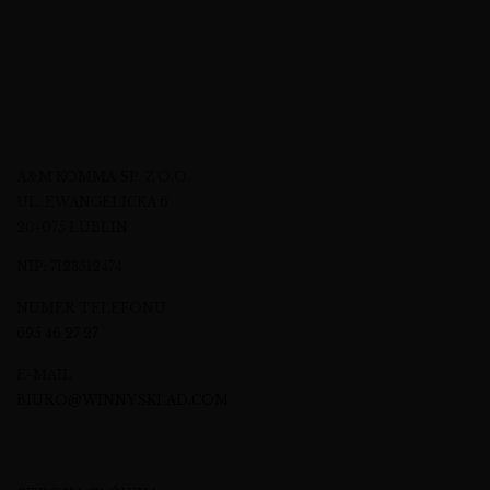
A&M KOMMA SP. Z O.O.
UL. EWANGELICKA 6
20-075 LUBLIN
NIP: 7123512474
NUMER TELEFONU
695 46 27 27
E-MAIL
BIURO@WINNYSKLAD.COM