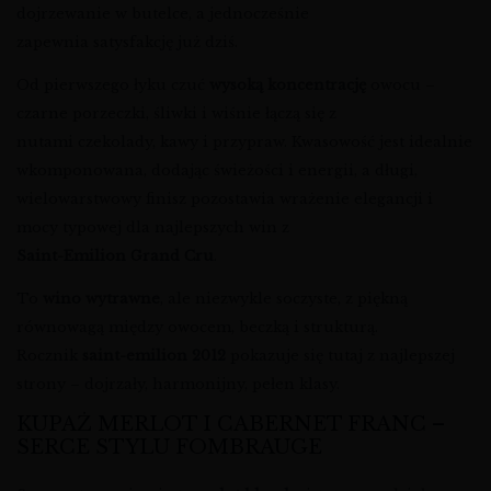
dojrzewanie w butelce, a jednocześnie
zapewnia satysfakcję już dziś.
Od pierwszego łyku czuć
wysoką koncentrację
owocu –
czarne porzeczki, śliwki i wiśnie łączą się z
nutami czekolady, kawy i przypraw. Kwasowość jest idealnie
wkomponowana, dodając świeżości i energii, a długi,
wielowarstwowy finisz pozostawia wrażenie elegancji i
mocy typowej dla najlepszych win z
Saint-Emilion Grand Cru
.
To
wino wytrawne
, ale niezwykle soczyste, z piękną
równowagą między owocem, beczką i strukturą.
Rocznik
saint-emilion 2012
pokazuje się tutaj z najlepszej
strony – dojrzały, harmonijny, pełen klasy.
KUPAŻ MERLOT I CABERNET FRANC –
SERCE STYLU FOMBRAUGE