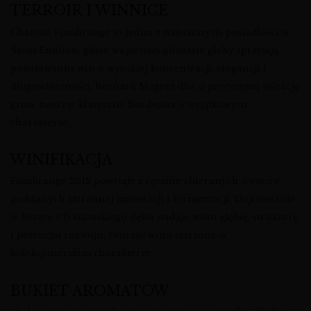
TERROIR I WINNICE
Chateau Fombrauge to jedna z najstarszych posiadłości w
Saint‑Emilion, gdzie wapienno‑gliniaste gleby sprzyjają
powstawaniu win o wysokiej koncentracji, elegancji i
długowieczności. Bernard Magrez dba o precyzyjną selekcję
gron, tworząc klasyczne Bordeaux o wyjątkowym
charakterze.
WINIFIKACJA
Fombrauge 2012 powstaje z ręcznie zbieranych owoców,
poddanych starannej maceracji i fermentacji. Dojrzewanie
w beczce z francuskiego dębu nadaje winu głębię, strukturę
i potencjał rozwoju, tworząc wino starzone o
kolekcjonerskim charakterze.
BUKIET AROMATÓW