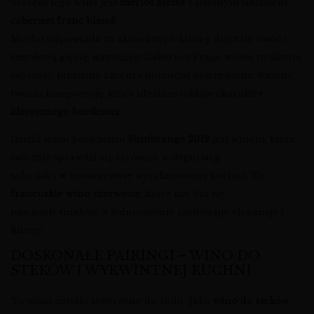
Sercem tego wina jest
merlot blend
z istotnym udziałem
cabernet franc blend
.
Merlot odpowiada za aksamitną teksturę, dojrzały owoc i
zmysłową głębię, natomiast Cabernet Franc wnosi strukturę,
świeżość, pikantny akcent i potencjał dojrzewania. Razem
tworzą kompozycję, która idealnie oddaje charakter
klasycznego bordeaux
.
Dzięki temu połączeniu
Fombrauge 2012
jest winem, które
świetnie sprawdzi się zarówno w degustacji
solo, jak i w towarzystwie wyrafinowanej kuchni. To
francuskie wino czerwone
, które nie boi się
mocnych smaków, a jednocześnie zachowuje elegancję i
finezję.
DOSKONAŁE PAIRINGI – WINO DO
STEKÓW I WYKWINTNEJ KUCHNI
To wino zostało stworzone do stołu. Jako
wino do steków