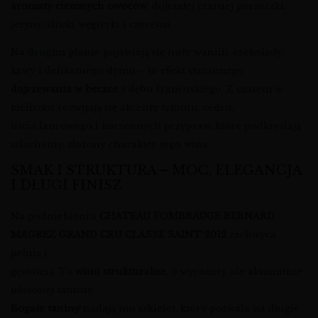
aromaty ciemnych owoców
: dojrzałej czarnej porzeczki,
jeżyny, śliwki węgierki i czereśni.
Na drugim planie pojawiają się nuty wanilii, czekolady,
kawy i delikatnego dymu – to efekt starannego
dojrzewania w beczce
z dębu francuskiego. Z czasem w
kieliszku rozwijają się akcenty tytoniu, cedru,
liścia laurowego i korzennych przypraw, które podkreślają
szlachetny, złożony charakter tego wina.
SMAK I STRUKTURA – MOC, ELEGANCJA
I DŁUGI FINISZ
Na podniebieniu
CHATEAU FOMBRAUGE BERNARD
MAGREZ GRAND CRU CLASSE SAINT 2012
zachwyca
pełnią i
gęstością. To
wino strukturalne
, o wyraźnej, ale aksamitnie
ułożonej taninie.
Bogate taniny
nadają mu szkielet, który pozwala na długie