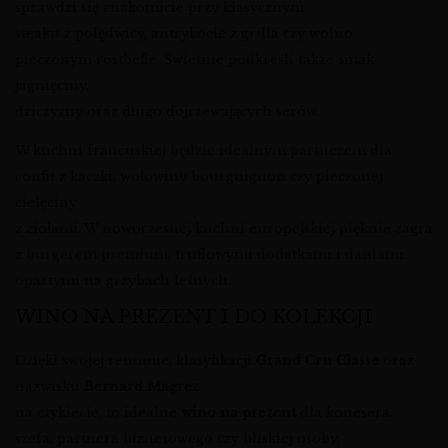
sprawdzi się znakomicie przy klasycznym
steaku z polędwicy, antrykocie z grilla czy wolno
pieczonym rostbefie. Świetnie podkreśli także smak
jagnięciny,
dziczyzny oraz długo dojrzewających serów.
W kuchni francuskiej będzie idealnym partnerem dla
confit z kaczki, wołowiny bourguignon czy pieczonej
cielęciny
z ziołami. W nowoczesnej kuchni europejskiej pięknie zagra
z burgerem premium, truflowymi dodatkami i daniami
opartymi na grzybach leśnych.
WINO NA PREZENT I DO KOLEKCJI
Dzięki swojej renomie, klasyfikacji
Grand Cru Classe
oraz
nazwisku
Bernard Magrez
na etykiecie, to idealne
wino na prezent
dla konesera,
szefa, partnera biznesowego czy bliskiej osoby,