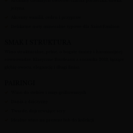
Aromaty ciemnych owoców: czarna porzeczka, śliwka,
jeżyna
Akcenty wanilii, cedru i przypraw
Delikatne nuty mineralne typowe dla Saint‑Emilion
SMAK I STRUKTURA
Wino strukturalne, pełne, o bogate taniny i harmonijnej
równowadze. Klasyczne Bordeaux z rocznika 2012, łączące
głębię owocu, elegancję i długi finisz.
PAIRINGI
Wino do steków i mięs grillowanych
Dania z dziczyzny
Twarde, dojrzewające sery
Idealne wino na prezent lub do kolekcji