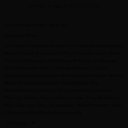
Wysyłka: w ciągu 3-7 dni roboczych
SKU:
CHS-MAR-CMFOM-N-002
Kategoria:
Wina
Znaczników:
Aromaty Ciemnych Owoców
,
Bernard Magrez
,
Bogate Taniny
,
Bordaux Red Wine
,
Cabernet Franc Blend
,
Chateau Fombrauge
,
Dojrzewanie W Beczce
,
Fombrauge
2012
,
Francuskie Wino Czerwone
,
Grand Cru Classe
,
Klasyczne Bordeaux
,
Kupaż Merlot Cabernet Franc
,
Merlot
Blend
,
Premium Bordeaux
,
Saint‑emilion 2012
,
Saint‑Émilion Grand Cru
,
Wino Czerwone Francuskie
,
Wino Do Steków
,
Wino Kolekcjonerskie
,
Wino Na Prezent
,
Wino Starzone
,
Wino Strukturalne
,
Wino Wytrawne
,
Wino
Z Rocznika 2012
,
Wysoka Koncentracja
Udostępnij: