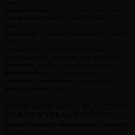
okazje
premium bordeaux
– wysoka półka jakościowa i prestiż
aromaty ciemnych owoców
– czarna porzeczka, śliwka,
jeżyna
wino do steków
– stworzone do czerwonych mięs i kuchni
mięsnej
wino na prezent
– elegancka butelka na wyjątkowe chwile
wysoka koncentracja
– intensywny smak i głęboki kolor
bogate taniny
– struktura i potencjał dojrzewania
klasyczne bordeaux
– esencja stylu regionu
wino starzone
i
wino strukturalne
– dla koneserów i
miłośników poważnych win
PODSUMOWANIE – DLACZEGO
WARTO WYBRAĆ TO WINO?
CHATEAU FOMBRAUGE BERNARD MAGREZ GRAND CRU
CLASSE SAINT 2012
to połączenie historii, prestiżu i