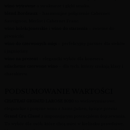
wino wytrawne
o strukturze i głębi smaku.
blend Bordeaux
– harmonijne połączenie Cabernet
Sauvignon, Merlot i Cabernet Franc.
wino kolekcjonerskie
i
wino do starzenia
– świetne do
piwniczki.
wino do czerwonych mięs
– perfekcyjny partner dla steków
i jagnięciny.
wino na prezent
– elegancki wybór dla konesera.
szlachetne czerwone wino
– dla tych, którzy szukają klasy i
charakteru.
PODSUMOWANIE WARTOŚCI
CHATEAU GRUAUD LAROSE 2020
to wielowymiarowe,
eleganckie i potężne wino z Saint-Julien, łączące prestiż
Grand Cru Classé
z imponującym potencjałem dojrzewania.
To wybór dla osób, które chcą mieć w kieliszku prawdziwe,