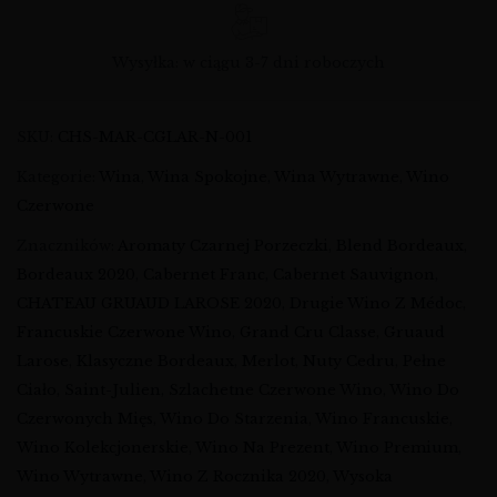
Wysyłka: w ciągu 3-7 dni roboczych
SKU:
CHS-MAR-CGLAR-N-001
Kategorie:
Wina
,
Wina Spokojne
,
Wina Wytrawne
,
Wino
Czerwone
Znaczników:
Aromaty Czarnej Porzeczki
,
Blend Bordeaux
,
Bordeaux 2020
,
Cabernet Franc
,
Cabernet Sauvignon
,
CHATEAU GRUAUD LAROSE 2020
,
Drugie Wino Z Médoc
,
Francuskie Czerwone Wino
,
Grand Cru Classe
,
Gruaud
Larose
,
Klasyczne Bordeaux
,
Merlot
,
Nuty Cedru
,
Pełne
Ciało
,
Saint-Julien
,
Szlachetne Czerwone Wino
,
Wino Do
Czerwonych Mięs
,
Wino Do Starzenia
,
Wino Francuskie
,
Wino Kolekcjonerskie
,
Wino Na Prezent
,
Wino Premium
,
Wino Wytrawne
,
Wino Z Rocznika 2020
,
Wysoka