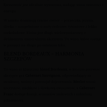
Kwasowość jest idealnie wyważona, nadając winu świeżości i
energii.
W smaku dominują czarne owoce – porzeczka, jeżyna,
śliwka – uzupełnione o nuty cedrowe, tytoniowe i lekko
czekoladowe. Finisz jest długi, wielowymiarowy, z
delikatnym, mineralnym akcentem. To wino, które zostaje
w pamięci na długo po ostatnim łyku.
BLEND BORDEAUX – HARMONIA
SZCZEPÓW
To wino to klasyczny
blend Bordeaux
, w którym pierwsze
skrzypce gra
Cabernet Sauvignon
, odpowiadający za
strukturę, taniny i potencjał dojrzewania.
Merlot
wnosi
soczystość, miękkość i śliwkową owocowość, a
Cabernet
Franc
dodaje finezji, aromatów ziołowych i subtelnej
pikantności.