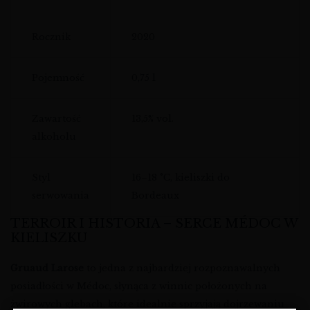
Rocznik
2020
Pojemność
0,75 l
Zawartość
13,5% vol.
alkoholu
Styl
16–18 °C, kieliszki do
serwowania
Bordeaux
TERROIR I HISTORIA – SERCE MÉDOC W
KIELISZKU
Gruaud Larose
to jedna z najbardziej rozpoznawalnych
posiadłości w Médoc, słynąca z winnic położonych na
żwirowych glebach, które idealnie sprzyjają dojrzewaniu