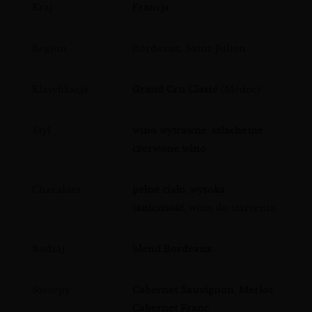
Kraj
Francja
Region
Bordeaux, Saint-Julien
Klasyfikacja
Grand Cru Classé
(Médoc)
Styl
wino wytrawne
,
szlachetne
czerwone wino
Charakter
pełne ciało
,
wysoka
taniczność
, wino do starzenia
Rodzaj
blend Bordeaux
Szczepy
Cabernet Sauvignon
,
Merlot
,
Cabernet Franc