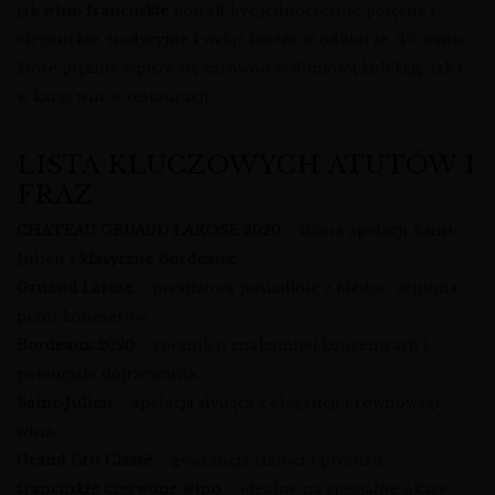
jak
wino francuskie
potrafi być jednocześnie potężne i
eleganckie, tradycyjne i wciąż świeże w odbiorze. To wino,
które pięknie wpisze się zarówno w domową kolekcję, jak i
w kartę win w restauracji.
LISTA KLUCZOWYCH ATUTÓW I
FRAZ
CHATEAU GRUAUD LAROSE 2020
– ikona apelacji Saint-
Julien i
klasyczne Bordeaux
.
Gruaud Larose
– prestiżowa posiadłość z Médoc, ceniona
przez koneserów.
Bordeaux 2020
– rocznik o znakomitej koncentracji i
potencjale dojrzewania.
Saint-Julien
– apelacja słynąca z elegancji i równowagi
wina.
Grand Cru Classé
– gwarancja jakości i prestiżu.
francuskie czerwone wino
– idealne na specjalne okazje.