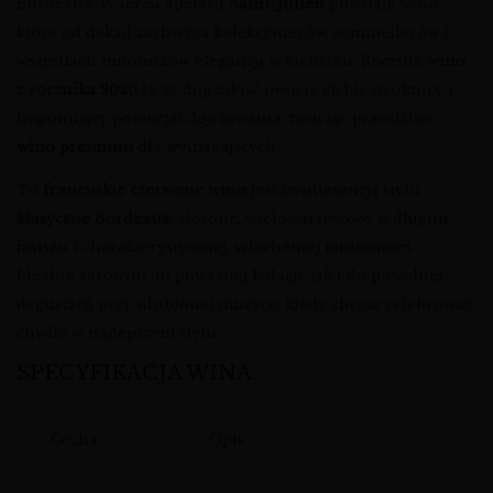
Bordeaux. W sercu apelacji
Saint-Julien
powstaje wino,
które od dekad zachwyca kolekcjonerów, sommelierów i
wszystkich miłośników elegancji w kieliszku. Rocznik
wino
z rocznika 2020
łączy dojrzałość owocu, głębię struktury i
imponujący potencjał dojrzewania, tworząc prawdziwe
wino premium
dla wymagających.
To
francuskie czerwone wino
jest kwintesencją stylu
klasyczne Bordeaux
: złożone, wielowarstwowe, o długim
finiszu i charakterystycznej, szlachetnej taniczności.
Idealne zarówno do poważnej kolacji, jak i do powolnej
degustacji przy ulubionej muzyce, kiedy chcesz celebrować
chwile w najlepszym stylu.
SPECYFIKACJA WINA
Cecha
Opis