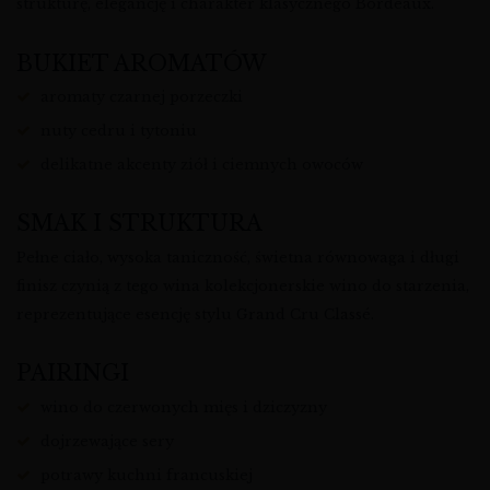
strukturę, elegancję i charakter klasycznego Bordeaux.
BUKIET AROMATÓW
aromaty czarnej porzeczki
nuty cedru i tytoniu
delikatne akcenty ziół i ciemnych owoców
SMAK I STRUKTURA
Pełne ciało, wysoka taniczność, świetna równowaga i długi
finisz czynią z tego wina kolekcjonerskie wino do starzenia,
reprezentujące esencję stylu Grand Cru Classé.
PAIRINGI
wino do czerwonych mięs i dziczyzny
dojrzewające sery
potrawy kuchni francuskiej