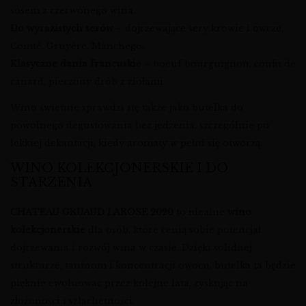
sosem z czerwonego wina.
Do wyrazistych serów
– dojrzewające sery krowie i owcze,
Comté, Gruyère, Manchego.
Klasyczne dania francuskie
– boeuf bourguignon, confit de
canard, pieczony drób z ziołami.
Wino świetnie sprawdzi się także jako butelka do
powolnego degustowania bez jedzenia, szczególnie po
lekkiej dekantacji, kiedy aromaty w pełni się otworzą.
WINO KOLEKCJONERSKIE I DO
STARZENIA
CHATEAU GRUAUD LAROSE 2020
to idealne
wino
kolekcjonerskie
dla osób, które cenią sobie potencjał
dojrzewania i rozwój wina w czasie. Dzięki solidnej
strukturze, taninom i koncentracji owocu, butelka ta będzie
pięknie ewoluować przez kolejne lata, zyskując na
złożoności i szlachetności.