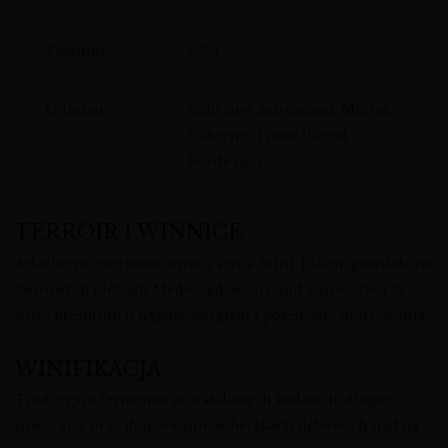
Pojemność
0,75L
Odmiany
Cabernet Sauvignon, Merlot,
Cabernet Franc (blend
Bordeaux)
TERROIR I WINNICE
Szlachetne czerwone wino z serca Saint-Julien, powstałe na
żwirowych glebach Médoc, gdzie Gruaud Larose tworzy
wino premium o wyjątkowej głębi i potencjale dojrzewania.
WINIFIKACJA
Tradycyjna fermentacja w stalowych kadziach, długie
maceracje oraz dojrzewanie w beczkach dębowych nadają