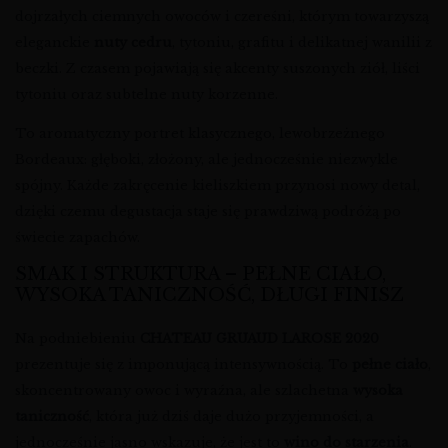
dojrzałych ciemnych owoców i czereśni, którym towarzyszą
eleganckie
nuty cedru
, tytoniu, grafitu i delikatnej wanilii z
beczki. Z czasem pojawiają się akcenty suszonych ziół, liści
tytoniu oraz subtelne nuty korzenne.
To aromatyczny portret klasycznego, lewobrzeżnego
Bordeaux: głęboki, złożony, ale jednocześnie niezwykle
spójny. Każde zakręcenie kieliszkiem przynosi nowy detal,
dzięki czemu degustacja staje się prawdziwą podróżą po
świecie zapachów.
SMAK I STRUKTURA – PEŁNE CIAŁO,
WYSOKA TANICZNOŚĆ, DŁUGI FINISZ
Na podniebieniu
CHATEAU GRUAUD LAROSE 2020
prezentuje się z imponującą intensywnością. To
pełne ciało
,
skoncentrowany owoc i wyraźna, ale szlachetna
wysoka
taniczność
, która już dziś daje dużo przyjemności, a
jednocześnie jasno wskazuje, że jest to
wino do starzenia
.