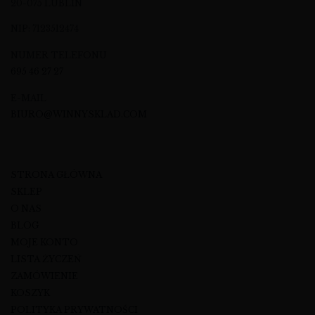
20-075 LUBLIN
NIP: 7123512474
NUMER TELEFONU
695 46 27 27
E-MAIL
BIURO@WINNYSKLAD.COM
STRONA GŁÓWNA
SKLEP
O NAS
BLOG
MOJE KONTO
LISTA ŻYCZEŃ
ZAMÓWIENIE
KOSZYK
POLITYKA PRYWATNOŚCI