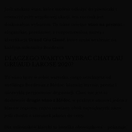
Jeśli szukasz wina, które możesz odłożyć do piwniczki i
otworzyć przy wyjątkowej okazji, ten rocznik jest
doskonałym wyborem. To także świetne
wino na prezent
–
eleganckie, prestiżowe, z rozpoznawalną nazwą i
klasyfikacją
Grand Cru Classé
, które zrobi wrażenie na
każdym miłośniku Bordeaux.
DLACZEGO WARTO WYBRAĆ CHATEAU
GRUAUD LAROSE 2020?
To wino łączy w sobie wszystko, czego oczekujesz od
wielkiego Bordeaux z Médoc: historię, terroir, prestiż i
niezwykłą przyjemność degustacji. Choć nie jest to
dosłownie
drugie wino z Médoc
, w praktyce stanowi jeden z
filarów regionu, często stawiany obok największych nazw,
jeśli chodzi o stosunek jakości do ceny.
Dla miłośników klasyki to butelka obowiązkowa – pokazuje,