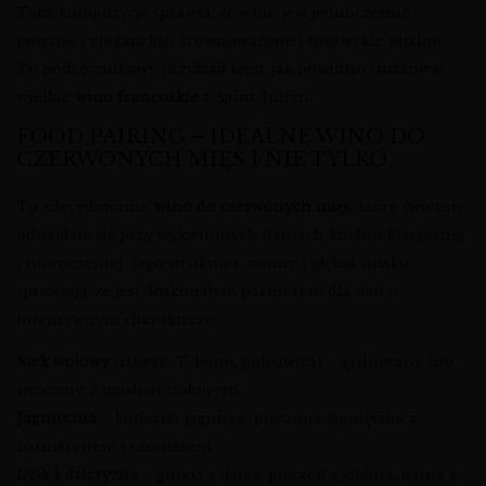
Taka kompozycja sprawia, że wino jest jednocześnie
potężne i eleganckie, zrównoważone i niezwykle pijalne.
To podręcznikowy przykład tego, jak powinno smakować
wielkie
wino francuskie
z Saint-Julien.
FOOD PAIRING – IDEALNE WINO DO
CZERWONYCH MIĘS I NIE TYLKO
To zdecydowanie
wino do czerwonych mięs
, które świetnie
odnajdzie się przy wykwintnych daniach kuchni klasycznej
i nowoczesnej. Jego struktura, taniny i głębia smaku
sprawiają, że jest doskonałym partnerem dla dań o
intensywnym charakterze.
Stek wołowy
(ribeye, T-bone, polędwica) – grillowany lub
smażony, z masłem ziołowym.
Jagnięcina
– kotleciki jagnięce, pieczona jagnięcina z
rozmarynem i czosnkiem.
Dzik i dziczyzna
– gulasz z dzika, pieczeń z jelenia, dania z