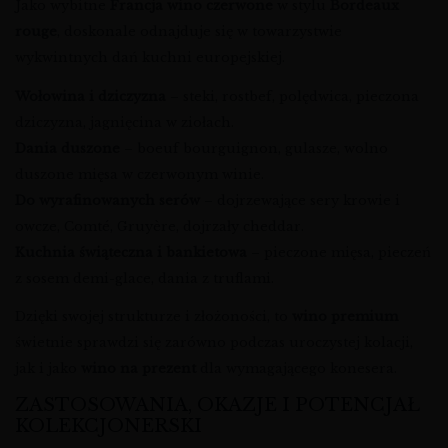
Jako wybitne
Francja wino czerwone
w stylu
Bordeaux
rouge
, doskonale odnajduje się w towarzystwie
wykwintnych dań kuchni europejskiej.
Wołowina i dziczyzna
– steki, rostbef, polędwica, pieczona
dziczyzna, jagnięcina w ziołach.
Dania duszone
– boeuf bourguignon, gulasze, wolno
duszone mięsa w czerwonym winie.
Do wyrafinowanych serów
– dojrzewające sery krowie i
owcze, Comté, Gruyère, dojrzały cheddar.
Kuchnia świąteczna i bankietowa
– pieczone mięsa, pieczeń
z sosem demi-glace, dania z truflami.
Dzięki swojej strukturze i złożoności, to
wino premium
świetnie sprawdzi się zarówno podczas uroczystej kolacji,
jak i jako
wino na prezent
dla wymagającego konesera.
ZASTOSOWANIA, OKAZJE I POTENCJAŁ
KOLEKCJONERSKI