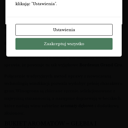
klikając "Ustawienia".
TERROIR I FILOZOFIA WINIARNI
NIE
Château Pape Clément to jedna z najstarszych posiadłości
winiarskich w Bordeaux, której historia sięga
Ustawienia
średniowiecza. Winnice położone są na żwirowo-
gliniastych glebach typowych dla
Graves
, co zapewnia
Zaakceptuj wszystko
doskonały drenaż i idealne warunki dla odmian Cabernet
Sauvignon i Merlot. To właśnie ten unikalny terroir
sprawia, że powstaje tu tak wyjątkowe
Bordeaux Grand Cru
.
Połączenie tradycyjnych metod uprawy z nowoczesną
technologią winifikacji pozwala wydobyć pełnię charakteru
gron. Winogrona są zbierane ręcznie, selekcjonowane z
najwyższą starannością, a następnie dojrzewają w beczkach,
które nadają winu subtelne
aromaty dębowe
i dodatkową
złożoność.
BUKIET AROMATÓW – GŁĘBIA I