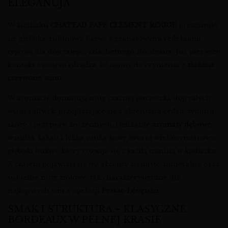
ELEGANCJA
W kieliszku
CHATEAU PAPE CLEMENT ROUGE
prezentuje
się głęboką, rubinową barwą z granatowymi refleksami,
typową dla dojrzałego, szlachetnego Bordeaux. Już pierwszy
kontakt z nosem zdradza, że mamy do czynienia z
złożone
czerwone wino
.
W aromacie dominują nuty czarnej porzeczki, dojrzałych
wiśni i śliwek, przeplatające się z akcentami cedru, tytoniu,
skóry i przypraw korzennych. Delikatne
aromaty dębowe
,
wanilia, kakao i lekka nutka kawy tworzą wielowymiarowy,
głęboki bukiet, który rozwija się z każdą minutą w kieliszku.
Z czasem pojawiają się też akcenty ziemiste, mineralne oraz
subtelne nuty ziołowe, tak charakterystyczne dla
najlepszych win z apelacji
Pessac-Léognan
.
SMAK I STRUKTURA – KLASYCZNE
BORDEAUX W PEŁNEJ KRASIE