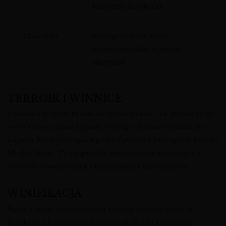
klasyczne Bordeaux
Charakter
wino premium, wino
kolekcjonerskie, wino do
starzenia
TERROIR I WINNICE
Położone w sercu Pessac-Léognan Grand Cru terroir łączy
żwiry Graves, glinę i piaski, tworząc idealne warunki dla
kupażu Bordeaux opartego na Cabernet Sauvignon blend i
Merlot blend. To eleganckie wino francuskie czerpie z
wielowiekowej tradycji i unikalnego mikroklimatu.
WINIFIKACJA
Ręczny zbiór, rygorystyczna selekcja i dojrzewanie w
beczkach z francuskiego dębu nadają winu aromaty