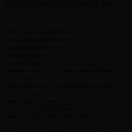
KTÓRE WARTO ZAPAMIĘTAĆ
Poniżej zebrane zostały najważniejsze określenia, które
najlepiej opisują charakter tego wina:
CHATEAU PAPE CLEMENT ROUGE
– ikona Pessac-
Léognan i
Bordeaux Grand Cru
.
Pape Clement 2008
– rocznik o świetnym balansie, idealny
jako
wino do starzenia
.
Grand Cru Classe
– gwarancja najwyższej jakości i prestiżu.
Bordeaux rouge
– klasyczne
wino czerwone wytrawne
z
regionu Bordeaux.
Francja wino czerwone
–
eleganckie wino francuskie
o
złożonym charakterze.
Pessac-Léognan
i
Graves
– historyczne terroir, które
tworzy wyjątkowy
kupaż Bordeaux
.
Cabernet Sauvignon blend
i
Merlot blend
– klasyczna
kompozycja szczepów.