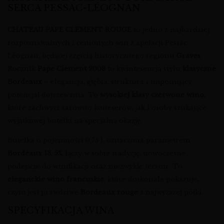
SERCA PESSAC-LÉOGNAN
CHATEAU PAPE CLEMENT ROUGE
to jedno z najbardziej
rozpoznawalnych i cenionych win z apelacji Pessac-
Léognan, będącej częścią historycznego regionu
Graves
.
Rocznik
Pape Clement 2008
to kwintesencja stylu
klasyczne
Bordeaux
– elegancja, głębia, struktura i imponujący
potencjał dojrzewania. To
wysokiej klasy czerwone wino
,
które zachwyci zarówno koneserów, jak i osoby szukające
wyjątkowej butelki na specjalną okazję.
Butelka o pojemności 0,75 l, oznaczona parametrem
Bordeaux 13, 5%
, łączy w sobie tradycję, nowoczesne
podejście do winifikacji oraz niezwykłe terroir. To
eleganckie wino francuskie
, które doskonale pokazuje,
czym jest prawdziwe
Bordeaux rouge
z najwyższej półki.
SPECYFIKACJA WINA