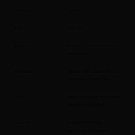
Cecha
Opis
Kraj
Francja
Region
Pessac-Léognan, Graves,
Bordeaux
Klasyfikacja
Grand Cru Classe
,
Pessac-
Léognan Grand Cru
Styl
wino czerwone wytrawne
,
wino strukturalne
Charakter
kupaż Bordeaux
–
klasyczny
Cabernet