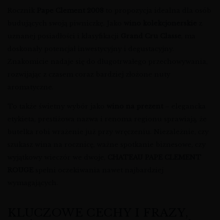
Rocznik
Pape Clement 2008
to propozycja idealna dla osób
budujących swoją piwniczkę. Jako
wino kolekcjonerskie
z
uznanej posiadłości i klasyfikacji
Grand Cru Classe
, ma
doskonały potencjał inwestycyjny i degustacyjny.
Znakomicie nadaje się do długotrwałego przechowywania,
rozwijając z czasem coraz bardziej złożone nuty
aromatyczne.
To także świetny wybór jako
wino na prezent
– elegancka
etykieta, prestiżowa nazwa i renoma regionu sprawiają, że
butelka robi wrażenie już przy wręczeniu. Niezależnie, czy
szukasz wina na rocznicę, ważne spotkanie biznesowe, czy
wyjątkowy wieczór we dwoje,
CHATEAU PAPE CLEMENT
ROUGE
spełni oczekiwania nawet najbardziej
wymagających.
KLUCZOWE CECHY I FRAZY,