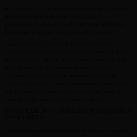
Na podniebieniu wino ukazuje pełnię swojego charakteru
jako
wino strukturalne
o imponującej głębi. To
podręcznikowy przykład, czym jest
klasyczne Bordeaux
–
harmonijne połączenie mocy, elegancji i świeżości.
Taniny są dojrzałe, jedwabiste, ale wyraźnie obecne,
nadając winu szkielet i długi potencjał dojrzewania. Średnie
do pełnego ciało, świetnie zbalansowana kwasowość oraz
długi, wytrawny finisz z nutami czarnych owoców,
przypraw i delikatnego dymu sprawiają, że każdy łyk
zachęca do kolejnego. To
wino do starzenia
, które już dziś
daje ogromną przyjemność, ale przez kolejne lata będzie
rozwijać kolejne warstwy aromatów i smaków.
FOOD PAIRING – IDEALNE POŁĄCZENIA
KULINARNE
To
eleganckie wino francuskie
zostało stworzone do stołu.