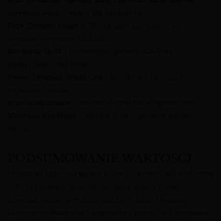
wino premium
,
wysokiej klasy czerwone wino
,
złożone
czerwone wino
– wybór dla koneserów.
Pape Clement rouge 0, 75
– idealna pojemność na
degustację w gronie bliskich.
Bordeaux 13, 5%
– harmonijny poziom alkoholu,
podkreślający styl wina.
Pessac-Léognan Grand Cru
– prestiżowa apelacja i
wyjątkowe terroir.
wino strukturalne
– mocne, eleganckie, długowieczne.
klasyczne Bordeaux
– esencja stylu regionu w jednej
butelce.
PODSUMOWANIE WARTOŚCI
CHATEAU PAPE CLEMENT ROUGE GRAND CRU 0,75L 2008
/ 13,5% to wybitne, złożone czerwone wino z Pessac-
Léognan, łączące prestiż Grand Cru Classe, elegancję
klasycznego Bordeaux i imponujący potencjał dojrzewania.