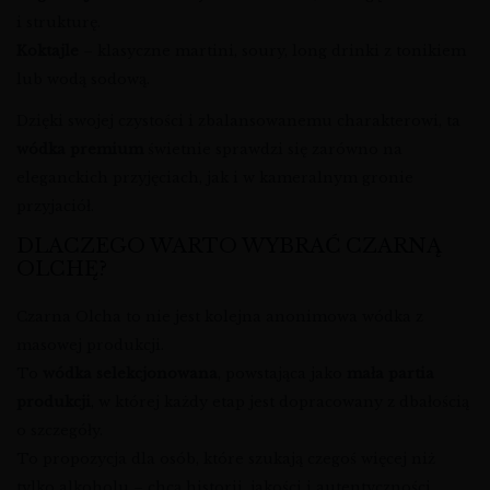
i strukturę.
Koktajle
– klasyczne martini, soury, long drinki z tonikiem
lub wodą sodową.
Dzięki swojej czystości i zbalansowanemu charakterowi, ta
wódka premium
świetnie sprawdzi się zarówno na
eleganckich przyjęciach, jak i w kameralnym gronie
przyjaciół.
DLACZEGO WARTO WYBRAĆ CZARNĄ
OLCHĘ?
Czarna Olcha to nie jest kolejna anonimowa wódka z
masowej produkcji.
To
wódka selekcjonowana
, powstająca jako
mała partia
produkcji
, w której każdy etap jest dopracowany z dbałością
o szczegóły.
To propozycja dla osób, które szukają czegoś więcej niż
tylko alkoholu – chcą historii, jakości i autentyczności.