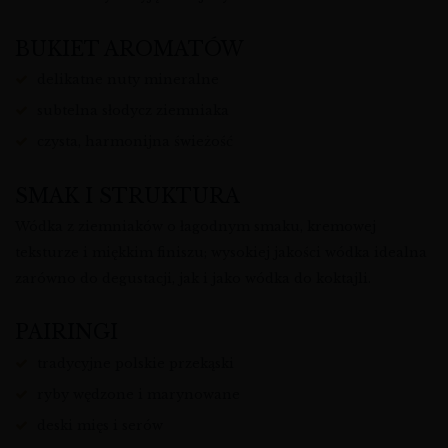
BUKIET AROMATÓW
delikatne nuty mineralne
subtelna słodycz ziemniaka
czysta, harmonijna świeżość
SMAK I STRUKTURA
Wódka z ziemniaków o łagodnym smaku, kremowej
teksturze i miękkim finiszu; wysokiej jakości wódka idealna
zarówno do degustacji, jak i jako wódka do koktajli.
PAIRINGI
tradycyjne polskie przekąski
ryby wędzone i marynowane
deski mięs i serów