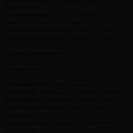
energetyzujący
wino smakowe mojito
– wyraźny profil limonki i mięty
wino 0
– odpowiednie na każdą porę dnia
orzeźwiające wino bezalkoholowe
– idealne na upały
wino o smaku limonki i mięty
– klasyczne nuty mojito w
kieliszku
wino słodkie bezalkoholowe
– deserowy charakter bez
obciążenia
wino imprezowe 0%
– bezpieczne i efektowne na każdą
imprezę
wino musujące mojito
– bąbelki i świeżość w jednym
wino na drinki
– świetna baza do kreatywnych mocktaili
wino do koktajli
– komponuje się z owocami i ziołami
wino lekkie bezalkoholowe
– nie męczy, zachęca do
kolejnych łyków
wino aromatyzowane
– intensywny, charakterystyczny
profil smakowy