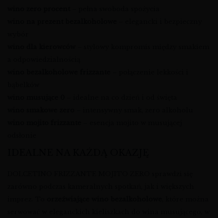
wino zero procent
– pełna swoboda spożycia
wino na prezent bezalkoholowe
– elegancki i bezpieczny
wybór
wino dla kierowców
– stylowy kompromis między smakiem
a odpowiedzialnością
wino bezalkoholowe frizzante
– połączenie lekkości i
bąbelków
wino musujące 0
– idealne na co dzień i od święta
wino smakowe zero
– intensywny smak, zero alkoholu
wino mojito frizzante
– esencja mojito w musującej
odsłonie
IDEALNE NA KAŻDĄ OKAZJĘ
DOLCETINO FRIZZANTE MOJITO ZERO sprawdzi się
zarówno podczas kameralnych spotkań, jak i większych
imprez. To
orzeźwiające wino bezalkoholowe
, które można
serwować w eleganckich kieliszkach do wina musującego, w