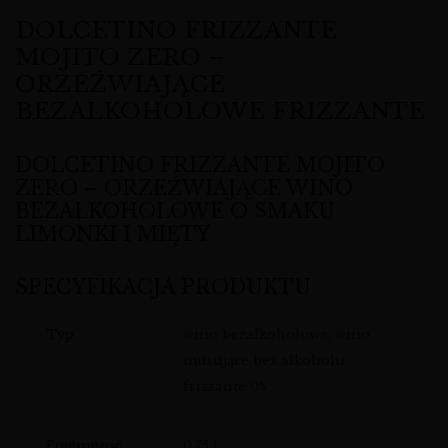
DOLCETINO FRIZZANTE
MOJITO ZERO –
ORZEŹWIAJĄCE
BEZALKOHOLOWE FRIZZANTE
DOLCETINO FRIZZANTE MOJITO
ZERO – ORZEŹWIAJĄCE WINO
BEZALKOHOLOWE O SMAKU
LIMONKI I MIĘTY
SPECYFIKACJA PRODUKTU
Typ
wino bezalkoholowe, wino
musujące bez alkoholu,
frizzante 0%
Pojemność
0,75 L