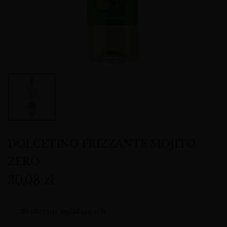
DOLCETINO FRIZZANTE MOJITO
ZERO
30,08
zł
31
obecnie oglądających