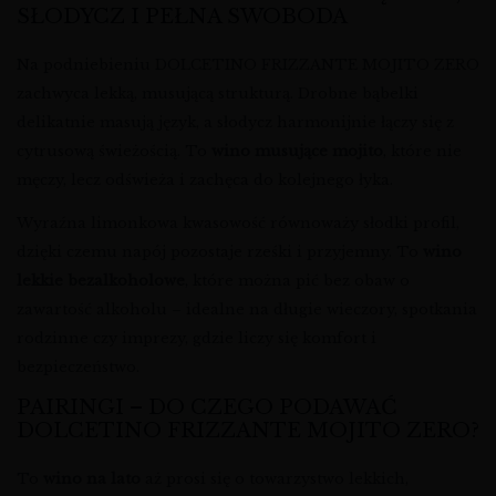
SŁODYCZ I PEŁNA SWOBODA
Na podniebieniu DOLCETINO FRIZZANTE MOJITO ZERO
zachwyca lekką, musującą strukturą. Drobne bąbelki
delikatnie masują język, a słodycz harmonijnie łączy się z
cytrusową świeżością. To
wino musujące mojito
, które nie
męczy, lecz odświeża i zachęca do kolejnego łyka.
Wyraźna limonkowa kwasowość równoważy słodki profil,
dzięki czemu napój pozostaje rześki i przyjemny. To
wino
lekkie bezalkoholowe
, które można pić bez obaw o
zawartość alkoholu – idealne na długie wieczory, spotkania
rodzinne czy imprezy, gdzie liczy się komfort i
bezpieczeństwo.
PAIRINGI – DO CZEGO PODAWAĆ
DOLCETINO FRIZZANTE MOJITO ZERO?
To
wino na lato
aż prosi się o towarzystwo lekkich,