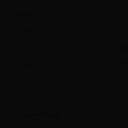
Nazwa
EC
Rodzaj
Win
Styl
Mus
Kraj
Wło
Apelacja
Pr
Pojemność
pro
Zawartość alkoholu
pro