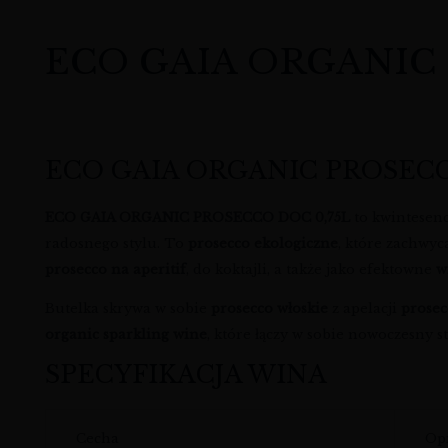
ECO GAIA ORGANIC PR
ECO GAIA ORGANIC PROSEC
ECO GAIA ORGANIC PROSECCO DOC 0,75L
to kwintesenc
radosnego stylu. To
prosecco ekologiczne
, które zachwyc
prosecco na aperitif
, do koktajli, a także jako efektowne
w
Butelka skrywa w sobie
prosecco włoskie
z apelacji
prose
organic sparkling wine
, które łączy w sobie nowoczesny sty
SPECYFIKACJA WINA
Cecha
Op