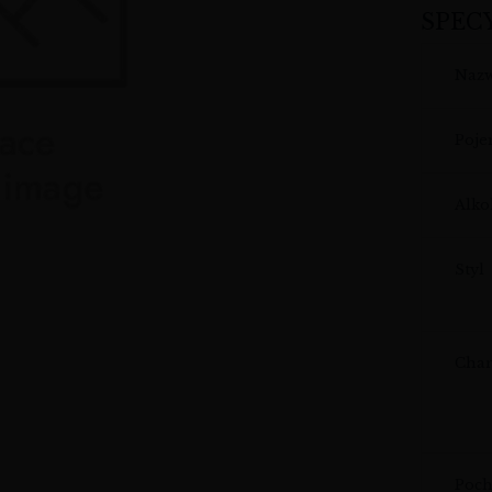
SPEC
Naz
Poj
Alko
Styl
Char
Poch