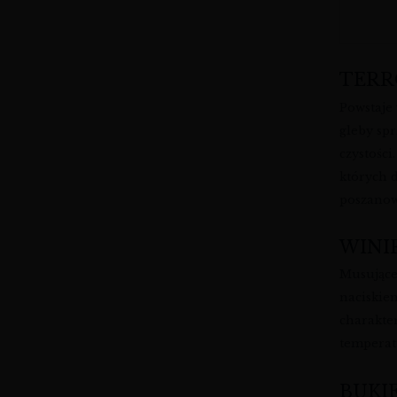
TERR
Powstaje
gleby sp
czystości
których 
poszanow
WINI
Musujące
naciskie
charakte
temperatu
BUKI