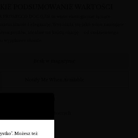
KIE PODSUMOWANIE WARTOŚCI
 PROSECCO DOC 0,75l to wino ekologiczne łączące
 naturalność i elegancję. Wyróżnia się jako wino musujące
stym profilu, idealne na każdą okazję – od codziennego
po wyjątkowe chwile.
Brak w magazynie
Notify Me When Available
armowa dostawa od 360 zł
syłka: w ciągu 3-7 dni roboczych
zystko". Możesz też
O-BWT-OPROS-N-755