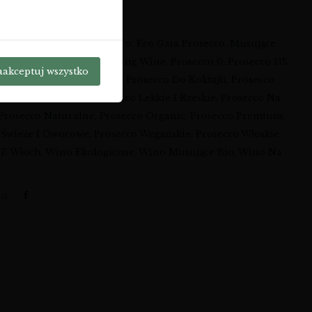
a:
Wina
i:
Bąbelki Bio
,
Bio Prosecco
,
Eco Gaia Prosecco
,
Musujące
ganiczne
,
Organic Sparkling Wine
,
Prosecco 0
,
Prosecco 11%
,
aakceptuj wszystko
 Brut
,
Prosecco Delikatne
,
Prosecco Do Koktajli
,
Prosecco
secco Ekologiczne
,
Prosecco Lekkie I Rześkie
,
Prosecco Na
Prosecco Naturalne
,
Prosecco Organic
,
Prosecco Premium
,
 Świeże I Owocowe
,
Prosecco Wegańskie
,
Prosecco Włoskie
,
 Z Włoch
,
Wino Ekologiczne
,
Wino Musujące Bio
,
Wino Na
j: