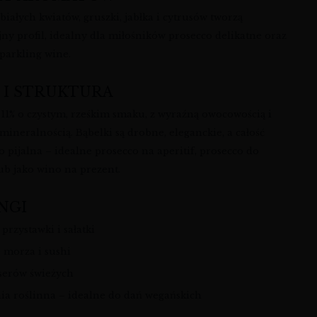
iałych kwiatów, gruszki, jabłka i cytrusów tworzą
ny profil, idealny dla miłośników prosecco delikatne oraz
sparkling wine.
 I STRUKTURA
 11% o czystym, rześkim smaku, z wyraźną owocowością i
mineralnością. Bąbelki są drobne, eleganckie, a całość
 pijalna – idealne prosecco na aperitif, prosecco do
lub jako wino na prezent.
NGI
 przystawki i sałatki
 morza i sushi
 serów świeżych
ia roślinna – idealne do dań wegańskich