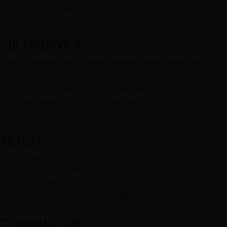
Włoch
OIR I WINNICE
 w sercu regionu Veneto, gdzie chłodne wiatry i mineralne
rzyjają tworzeniu wina musującego bio o wyjątkowej
. To prosecco premium czerpie z ekologicznych parceli, na
dojrzewają winogrona Glera uprawiane w pełnym
aniu natury.
FIKACJA
 wino organiczne produkowane metodą Charmat, z
m na świeżość, delikatność i zachowanie naturalnego
ru owocu. Fermentacja przebiega w kontrolowanej
rze, co podkreśla bąbelki bio i lekkość stylu.
ET AROMATÓW