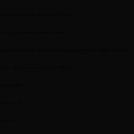
O GAIA ORGANIC PROSECCO DOC
o musujące bio, prosecco brut
ujące, wytrawne, prosecco delikatne, prosecco lekkie i rześkie
chy – klasyczne prosecco z Włoch
osecco DOC
secco 0, 75l
secco 11%