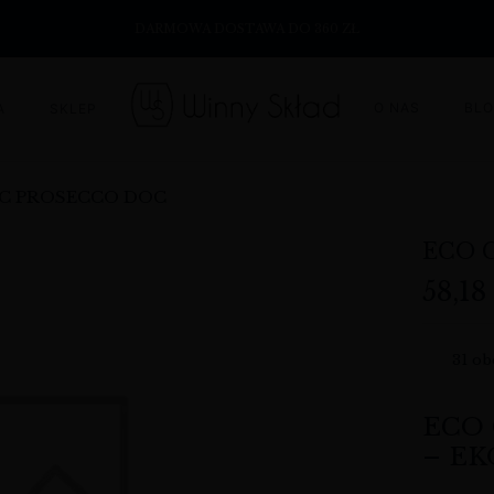
DARMOWA DOSTAWA DO 360 ZŁ
O NAS
BL
A
SKLEP
IC PROSECCO DOC
ECO 
58,1
31
obe
ECO
– EK