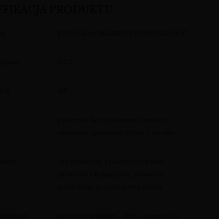
YFIKACJA PRODUKTU
wa
ECO GAIA ORGANIC PROSECCO DOC
emność
0,75L
hol
11%
prosecco brut, prosecco świeże i
owocowe, prosecco lekkie i rześkie
akter
bio prosecco, prosecco organic,
prosecco ekologiczne, prosecco
naturalne, prosecco wegańskie
odzenie
prosecco włoskie – DOC, prosecco z