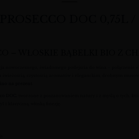
OSECCO DOC 0,75L / 11,
CO – WŁOSKIE BĄBELKI BIO Z 
ja nowoczesnego, świadomego podejścia do wina – połączenie ekol
a świeżością, czystością aromatów i eleganckim, drobnym musowa
ino na prezent
.
cco DOC
, tworzone z poszanowaniem natury i z myślą o tych, któr
l i klasyczną, włoską finezję.
is