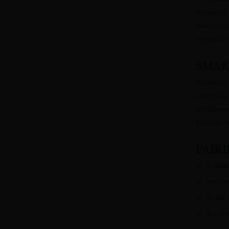
Aromaty b
harmonij
organic 
SMAK
Prosecco
subtelną 
wyjątkowo
koktajli 
PAIRI
lekkie
owoce
deski
kuchn