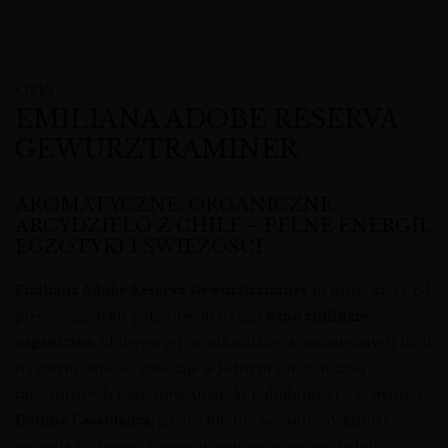
OPIS
EMILIANA ADOBE RESERVA
GEWURZTRAMINER
AROMATYCZNE, ORGANICZNE
ARCYDZIEŁO Z CHILE – PEŁNE ENERGII,
EGZOTYKI I ŚWIEŻOŚCI
Emiliana Adobe Reserva Gewurztraminer
to wino, które od
pierwszego łyku pokazuje, dlaczego
wino chilijskie
organiczne
zdobywa serca miłośników aromatycznych bieli
na całym świecie. Powstaje w jednym z najbardziej
fascynujących regionów Ameryki Południowej – w słynnej
Dolinie Casablanca
, gdzie chłodny oceaniczny klimat
pozwala szczepowi Gewurztraminer rozwinąć pełnię