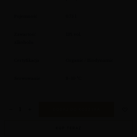
Pojemność
0,75 l
Zawartość
13% vol.
alkoholu
Certyfikacja
Organic / Biodynamic
Serwowanie
8–10 °C
DODAJ DO KOSZYKA
KUP TERAZ