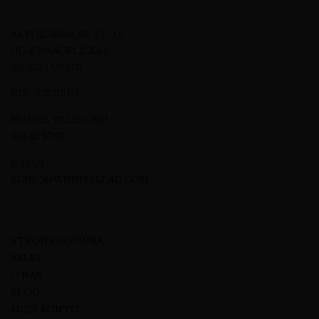
A&M KOMMA SP. Z O.O.
UL. EWANGELICKA 6
20-075 LUBLIN
NIP: 7123512474
NUMER TELEFONU
695 46 27 27
E-MAIL
BIURO@WINNYSKLAD.COM
STRONA GŁÓWNA
SKLEP
O NAS
BLOG
MOJE KONTO