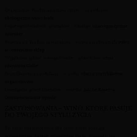
Organiczne, biodynamiczne, czyste – prawdziwe
ekologiczne wino białe
Pełne egzotycznych aromatów – idealne
wino egzotyczne
aromaty
Świetne do kuchni orientalnej – jedno z najlepszych
wino
aromatyczne sklep
Wyjątkowa jakość w swojej cenie – prawdziwe
wino
premium Chile
Certyfikowana produkcja – w pełni
wino z certyfikatem
organicznym
Doceniane przez klientów – świetne
Adobe Reserva
Gewurztraminer opinie
ZASTOSOWANIA – WINO, KTÓRE PASUJE
DO TWOJEGO STYLU ŻYCIA
To wino jest stworzone dla osób, które kochają
aromatyczne, świeże, egzotyczne biele. Sprawdzi się