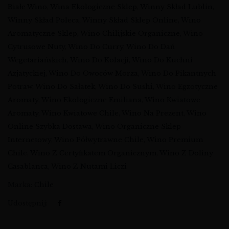
Białe Wino
,
Wina Ekologiczne Sklep
,
Winny Skład Lublin
,
Winny Skład Poleca
,
Winny Skład Sklep Online
,
Wino
Aromatyczne Sklep
,
Wino Chilijskie Organiczne
,
Wino
Cytrusowe Nuty
,
Wino Do Curry
,
Wino Do Dań
Wegetariańskich
,
Wino Do Kolacji
,
Wino Do Kuchni
Azjatyckiej
,
Wino Do Owoców Morza
,
Wino Do Pikantnych
Potraw
,
Wino Do Sałatek
,
Wino Do Sushi
,
Wino Egzotyczne
Aromaty
,
Wino Ekologiczne Emiliana
,
Wino Kwiatowe
Aromaty
,
Wino Kwiatowe Chile
,
Wino Na Prezent
,
Wino
Online Szybka Dostawa
,
Wino Organiczne Sklep
Internetowy
,
Wino Półwytrawne Chile
,
Wino Premium
Chile
,
Wino Z Certyfikatem Organicznym
,
Wino Z Doliny
Casablanca
,
Wino Z Nutami Liczi
Marka:
Chile
Udostępnij: