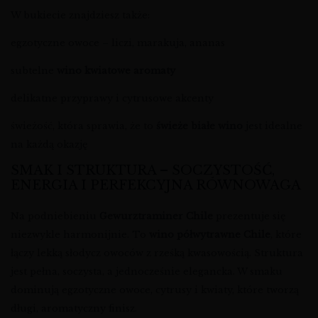
W bukiecie znajdziesz także:
egzotyczne owoce – liczi, marakuja, ananas
subtelne
wino kwiatowe aromaty
delikatne przyprawy i cytrusowe akcenty
świeżość, która sprawia, że to
świeże białe wino
jest idealne
na każdą okazję
SMAK I STRUKTURA – SOCZYSTOŚĆ,
ENERGIA I PERFEKCYJNA RÓWNOWAGA
Na podniebieniu
Gewurztraminer Chile
prezentuje się
niezwykle harmonijnie. To
wino półwytrawne Chile
, które
łączy lekką słodycz owoców z rześką kwasowością. Struktura
jest pełna, soczysta, a jednocześnie elegancka. W smaku
dominują egzotyczne owoce, cytrusy i kwiaty, które tworzą
długi, aromatyczny finisz.