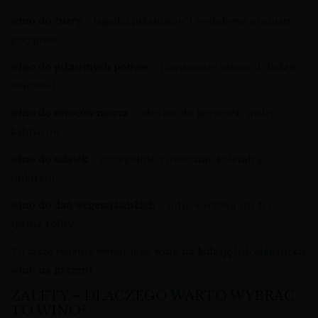
wino do curry
– łagodzi pikantność i wydobywa aromaty
przypraw
wino do pikantnych potraw
– równoważy ostrość i dodaje
świeżości
wino do owoców morza
– idealne do krewetek, małży,
kalmarów
wino do sałatek
– szczególnie z owocami, kolendrą,
imbirem
wino do dań wegetariańskich
– tofu, warzywa stir‑fry,
spring rollsy
To także świetny wybór jako
wino na kolację
lub eleganckie
wino na prezent
.
ZALETY – DLACZEGO WARTO WYBRAĆ
TO WINO?