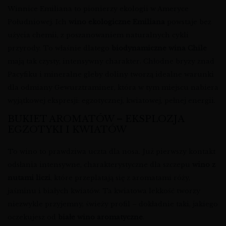
Winnice Emiliana to pionierzy ekologii w Ameryce
Południowej. Ich
wino ekologiczne Emiliana
powstaje bez
użycia chemii, z poszanowaniem naturalnych cykli
przyrody. To właśnie dlatego
biodynamiczne wina Chile
mają tak czysty, intensywny charakter. Chłodne bryzy znad
Pacyfiku i mineralne gleby doliny tworzą idealne warunki
dla odmiany Gewurztraminer, która w tym miejscu nabiera
wyjątkowej ekspresji: egzotycznej, kwiatowej, pełnej energii.
BUKIET AROMATÓW – EKSPLOZJA
EGZOTYKI I KWIATÓW
To wino to prawdziwa uczta dla nosa. Już pierwszy kontakt
odsłania intensywne, charakterystyczne dla szczepu
wino z
nutami liczi
, które przeplatają się z aromatami róży,
jaśminu i białych kwiatów. Ta kwiatowa lekkość tworzy
niezwykle przyjemny, świeży profil – dokładnie taki, jakiego
oczekujesz od
białe wino aromatyczne
.