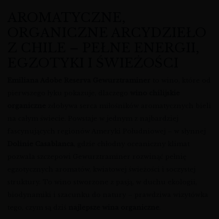
AROMATYCZNE,
ORGANICZNE ARCYDZIEŁO
Z CHILE – PEŁNE ENERGII,
EGZOTYKI I ŚWIEŻOŚCI
Emiliana Adobe Reserva Gewurztraminer
to wino, które od
pierwszego łyku pokazuje, dlaczego
wino chilijskie
organiczne
zdobywa serca miłośników aromatycznych bieli
na całym świecie. Powstaje w jednym z najbardziej
fascynujących regionów Ameryki Południowej – w słynnej
Dolinie Casablanca
, gdzie chłodny oceaniczny klimat
pozwala szczepowi Gewurztraminer rozwinąć pełnię
egzotycznych aromatów, kwiatowej świeżości i soczystej
struktury. To wino stworzone z pasją, w duchu ekologii,
biodynamiki i szacunku do natury – prawdziwa wizytówka
tego, czym są dziś
najlepsze wina organiczne
.