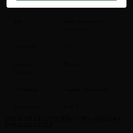
Szczep
Gewurztraminer
Styl
Białe, aromatyczne,
półwytrawne
Pojemność
0,75 l
Zawartość
13% vol.
alkoholu
Certyfikacja
Organic / Biodynamic
Serwowanie
8–10 °C
TERROIR I FILOZOFIA – ORGANICZNA
ENERGIA CHILE