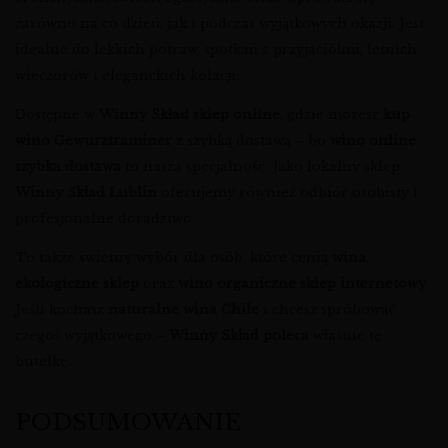
zarówno na co dzień, jak i podczas wyjątkowych okazji. Jest
idealne do lekkich potraw, spotkań z przyjaciółmi, letnich
wieczorów i eleganckich kolacji.
Dostępne w
Winny Skład sklep online
, gdzie możesz
kup
wino Gewurztraminer
z szybką dostawą – bo
wino online
szybka dostawa
to nasza specjalność. Jako lokalny sklep
Winny Skład Lublin
oferujemy również odbiór osobisty i
profesjonalne doradztwo.
To także świetny wybór dla osób, które cenią
wina
ekologiczne sklep
oraz
wino organiczne sklep internetowy
.
Jeśli kochasz
naturalne wina Chile
i chcesz spróbować
czegoś wyjątkowego –
Winny Skład poleca
właśnie tę
butelkę.
PODSUMOWANIE