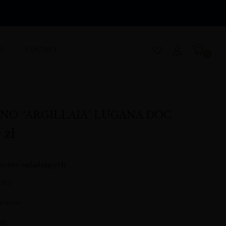
OG
KONTAKT
0
ANO “ARGILLAIA” LUGANA DOC
0
zł
ecnie oglądających
ochy
Veneto
ałe