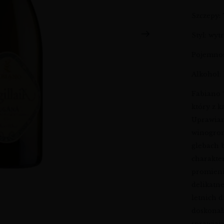
Szczepy:
Styl: wy
Pojemność
Alkohol: 
Fabiano 
który z 
Uprawian
winogron
glebach 
charakte
promienia
delikatn
letnich 
doskonała
sprawiają