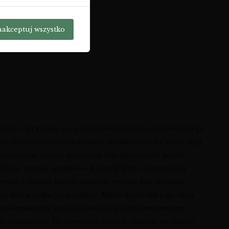
aakceptuj wszystko
hodzenia. Uprawiane na południowym brzegu malowniczego
nu niepowtarzalny charakter. Słomkowo-żółty kolor tego
zenoszą nas wprost do letnich dni spędzonych wśród
llaia” jest tak wyjątkowe. Rocznik 2021 z zawartością
żowymi, rybami i białym mięsem, tworząc harmonijne
ci, która czeka, by ją odkryć. Niech każdy łyk tego wina
a niezapomnianych wrażeń. Ciesz się każdym momentem
przyjemności. To więcej niż wino, to esencja włoskiego