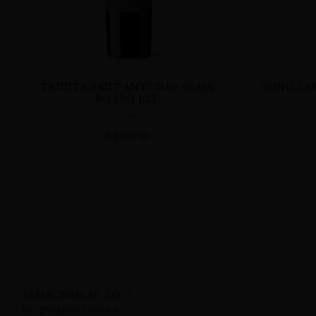
TENUTA SANT’ANTONIO SCAIA
WINO LA
ROSSO IGT
WINA
64,00
zł
A&M KOMMA SP. Z O.O.
UL. EWANGELICKA 6