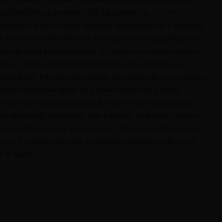
ią alkoholu na poziomie 13% i pojemnością 75 cl to
 jakości i pełni doznań. Idealnie komponuje się z daniami
, rybami i białym mięsem, tworząc harmonijne połączenie,
kreśla smak każdej potrawy. To wino to nie tylko napój, to
ieść o pasji, tradycji i doskonałości, która czeka, by ją
iech każdy łyk tego wina będzie jak podróż do serca Veneto,
dycja winiarstwa splata się z nowoczesnością, a każda
to obietnica niezapomnianych wrażeń. Ciesz się każdym
 degustacji, pozwalając, aby Fabiano “Argillaia” Lugana
iosło Cię w rejony pełne słońca, radości i nieskończonej
ści. To więcej niż wino, to esencja włoskiego stylu życia
a w butelce.