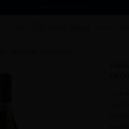
DARMOWA DOSTAWA DO 360 ZŁ
O NAS
BL
A
SKLEP
ANO “ARGILLAIA” LUGANA DOC
FABI
66,0
36
ob
Kraj: Wł
Region: 
Kolor: bi