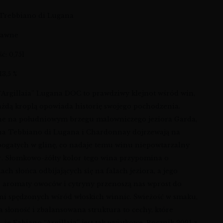
 Trebbiano di Lugana
trawne
: 0,75l
13,5 %
“Argillaia” Lugana DOC to prawdziwy klejnot wśród win,
każdą kroplą opowiada historię swojego pochodzenia.
e na południowym brzegu malowniczego jeziora Garda,
a Tebbiano di Lugana i Chardonnay dojrzewają na
bogatych w glinę, co nadaje temu winu niepowtarzalny
r. Słomkowo-żółty kolor tego wina przypomina o
ch słońca odbijających się na falach jeziora, a jego
e aromaty owoców i cytryny przenoszą nas wprost do
dni spędzonych wśród włoskich winnic. Świeżość w smaku,
 słoność i zbalansowana struktura to cechy, które
, że Fabiano “Argillaia” jest tak wyjątkowe. Rocznik 2021 z