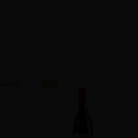
magazynie
-16%