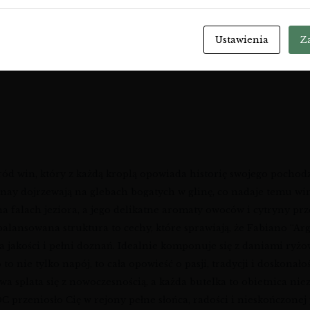
Ustawienia
Z
śród win, który z każdą kroplą opowiada historię swojego poc
ay dojrzewają na glebach bogatych w glinę, co nadaje temu wi
a falach jeziora, a jego delikatne aromaty owoców i cytryny pr
alansowana struktura to cechy, które sprawiają, że Fabiano “Argi
ja jakości i pełni doznań. Idealnie komponuje się z daniami ry
o nie tylko napój, to cała opowieść o pasji, tradycji i doskonałoś
rstwa splata się z nowoczesnością, a każda butelka to obietnic
C przeniosło Cię w rejony pełne słońca, radości i nieskończonej 