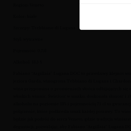
Region: Veneto
Kolor: białe
Szczepy: Trebbiano di Lugana
Styl: wytrawne
Pojemność: 0,75l
Alkohol: 13,5 %
Fabiano “Argillaia” Lugana DOC to prawdziwy klejnot w
jeziora Garda, winogrona Tebbiano di Lugana i Chardonn
wina przypomina o promieniach słońca odbijających się n
włoskich winnic. Świeżość w smaku, doskonała słoność i zb
alkoholu na poziomie 13% i pojemnością 75 cl to gwaranc
połączenie, które podkreśla smak każdej potrawy. To wino t
będzie jak podróż do serca Veneto, gdzie tradycja winia
degustacji, pozwalając, aby Fabiano “Argillaia” Lugana DO