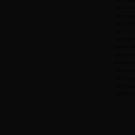
zawartośc
gwarancja
ryżowymi
które pod
cała opow
odkryć. N
gdzie tra
butelka 
momentem
DOC przen
przyjemno
zamknięt