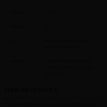
Wolumen
0,75 L
Alkohol
13,0%
Styl
Bordo czerwone wytrawne,
aged bordeaux wine
Odmiany
Cabernet Sauvignon blend
(cabernet sauvignon, merlot,
petit verdot)
TERROIR I WINNICE
Latour Pauillac wyrasta z ikonicznych parceli otaczających
słynną wieżę Château Latour. Żwirowo-gliniaste gleby,