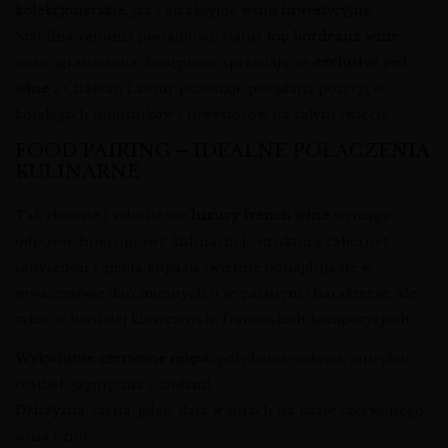
kolekcjonerskie
, jak i atrakcyjne
wino inwestycyjne
.
Stabilna renoma posiadłości, status
top bordeaux wine
oraz ograniczona dostępność sprawiają, że
exclusive red
wine
z Château Latour pozostaje pożądaną pozycją w
kolekcjach miłośników i inwestorów na całym świecie.
FOOD PAIRING – IDEALNE POŁĄCZENIA
KULINARNE
Tak złożone i szlachetne
luxury french wine
wymaga
odpowiedniej oprawy kulinarnej. Struktura cabernet
sauvignon i głębia kupażu świetnie odnajdują się w
towarzystwie dań mięsnych o wyrazistym charakterze, ale
także w bardziej klasycznych, francuskich kompozycjach.
Wykwintne czerwone mięsa:
polędwica wołowa, antrykot,
rostbef, jagnięcina z ziołami.
Dziczyzna:
sarna, jeleń, dzik w sosach na bazie czerwonego
wina i ziół.