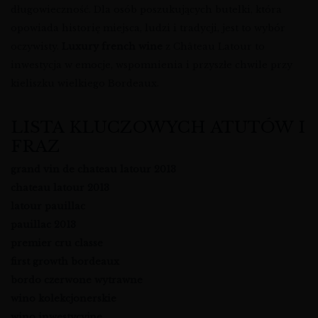
długowieczność. Dla osób poszukujących butelki, która
opowiada historię miejsca, ludzi i tradycji, jest to wybór
oczywisty.
Luxury french wine
z Château Latour to
inwestycja w emocje, wspomnienia i przyszłe chwile przy
kieliszku wielkiego Bordeaux.
LISTA KLUCZOWYCH ATUTÓW I
FRAZ
grand vin de chateau latour 2013
chateau latour 2013
latour pauillac
pauillac 2013
premier cru classe
first growth bordeaux
bordo czerwone wytrawne
wino kolekcjonerskie
wino inwestycyjne