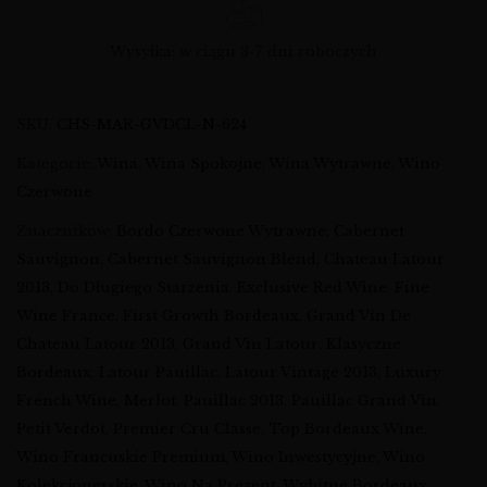
Wysyłka: w ciągu 3-7 dni roboczych
SKU:
CHS-MAR-GVDCL-N-624
Kategorie:
Wina
,
Wina Spokojne
,
Wina Wytrawne
,
Wino
Czerwone
Znaczników:
Bordo Czerwone Wytrawne
,
Cabernet
Sauvignon
,
Cabernet Sauvignon Blend
,
Chateau Latour
2013
,
Do Długiego Starzenia
,
Exclusive Red Wine
,
Fine
Wine France
,
First Growth Bordeaux
,
Grand Vin De
Chateau Latour 2013
,
Grand Vin Latour
,
Klasyczne
Bordeaux
,
Latour Pauillac
,
Latour Vintage 2013
,
Luxury
French Wine
,
Merlot
,
Pauillac 2013
,
Pauillac Grand Vin
,
Petit Verdot
,
Premier Cru Classe
,
Top Bordeaux Wine
,
Wino Francuskie Premium
,
Wino Inwestycyjne
,
Wino
Kolekcjonerskie
,
Wino Na Prezent
,
Wybitne Bordeaux