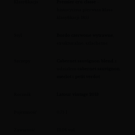
Klasyfikacja
Premier cru classe
–
historyczna pierwsza klasa
klasyfikacji 1855
Styl
Bordo czerwone wytrawne
,
strukturalne, szlachetne
Szczepy
Cabernet sauvignon blend
z
udziałem
cabernet sauvignon
,
merlot
i
petit verdot
Rocznik
Latour vintage 2013
Pojemność
0,75 l
Zawartość
13,0% vol.