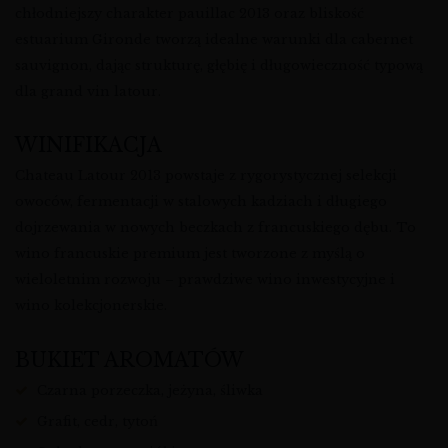
chłodniejszy charakter pauillac 2013 oraz bliskość
estuarium Gironde tworzą idealne warunki dla cabernet
sauvignon, dając strukturę, głębię i długowieczność typową
dla grand vin latour.
WINIFIKACJA
Chateau Latour 2013 powstaje z rygorystycznej selekcji
owoców, fermentacji w stalowych kadziach i długiego
dojrzewania w nowych beczkach z francuskiego dębu. To
wino francuskie premium jest tworzone z myślą o
wieloletnim rozwoju – prawdziwe wino inwestycyjne i
wino kolekcjonerskie.
BUKIET AROMATÓW
Czarna porzeczka, jeżyna, śliwka
Grafit, cedr, tytoń