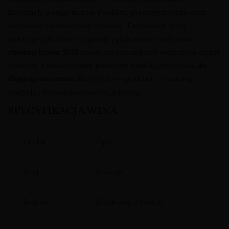
klasykach: potęgę terroir Pauillac, precyzję kupażu oraz
niezwykłą zdolność dojrzewania. To rocznik, który
pokazuje, jak wiele elegancji i głębi może zaoferować
chateau latour 2013
nawet na stosunkowo wczesnym etapie
rozwoju, a jednocześnie pozostaje butelką stworzoną
do
długiego starzenia
. Każdy łyk to spotkanie z historią,
tradycją i bezkompromisową jakością.
SPECYFIKACJA WINA
Cecha
Opis
Kraj
Francja
Region
Bordeaux, Pauillac