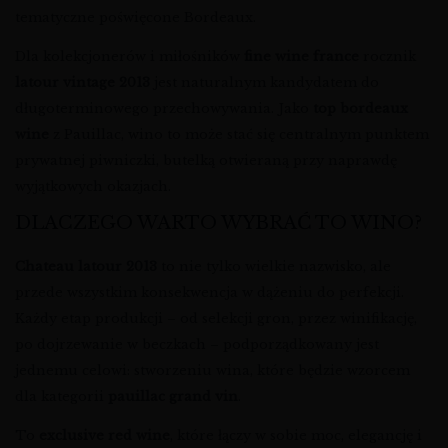
tematyczne poświęcone Bordeaux.
Dla kolekcjonerów i miłośników
fine wine france
rocznik
latour vintage 2013
jest naturalnym kandydatem do
długoterminowego przechowywania. Jako
top bordeaux
wine
z Pauillac, wino to może stać się centralnym punktem
prywatnej piwniczki, butelką otwieraną przy naprawdę
wyjątkowych okazjach.
DLACZEGO WARTO WYBRAĆ TO WINO?
Chateau latour 2013
to nie tylko wielkie nazwisko, ale
przede wszystkim konsekwencja w dążeniu do perfekcji.
Każdy etap produkcji – od selekcji gron, przez winifikację,
po dojrzewanie w beczkach – podporządkowany jest
jednemu celowi: stworzeniu wina, które będzie wzorcem
dla kategorii
pauillac grand vin
.
To
exclusive red wine
, które łączy w sobie moc, elegancję i