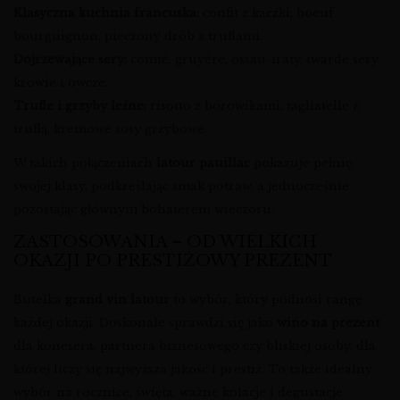
Klasyczna kuchnia francuska:
confit z kaczki, boeuf
bourguignon, pieczony drób z truflami.
Dojrzewające sery:
comté, gruyère, ossau-iraty, twarde sery
krowie i owcze.
Trufle i grzyby leśne:
risotto z borowikami, tagliatelle z
truflą, kremowe sosy grzybowe.
W takich połączeniach
latour pauillac
pokazuje pełnię
swojej klasy, podkreślając smak potraw, a jednocześnie
pozostając głównym bohaterem wieczoru.
ZASTOSOWANIA – OD WIELKICH
OKAZJI PO PRESTIŻOWY PREZENT
Butelka
grand vin latour
to wybór, który podnosi rangę
każdej okazji. Doskonale sprawdzi się jako
wino na prezent
dla konesera, partnera biznesowego czy bliskiej osoby, dla
której liczy się najwyższa jakość i prestiż. To także idealny
wybór na rocznice, święta, ważne kolacje i degustacje