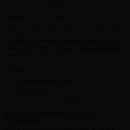
Subtelne nuty ziół i przypraw
SMAK I STRUKTURA
Wybitne bordeaux o eleganckiej, napiętej strukturze. Gęste,
precyzyjne taniny, świeża kwasowość i mineralny rdzeń
tworzą klasyczne bordeaux do długiego starzenia. Latour
vintage 2013 to exclusive red wine o imponującej harmonii
i długim finiszu.
PAIRINGI
Stek ribeye, polędwica wołowa
Dania z dziczyzny
Do wykwintnych serów dojrzewających
KRÓTKIE PODSUMOWANIE
WARTOŚCI
Pauillac grand vin łączący prestiż premier cru classe z