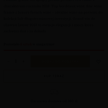
charakterem rocznika 2013. Top bordeaux wine, fine wine
france i luxury french wine – idealne wino na prezent, do
kolekcji lub długoterminowej inwestycji. Grand vin de
chateau latour 2013 to esencja elegancji i mocy, która
zachwyci dziś i za dekady.
Pozostało
6 sztuk
w magazynie
DODAJ DO KOSZYKA
KUP TERAZ
Darmowa dostawa od 360 zł