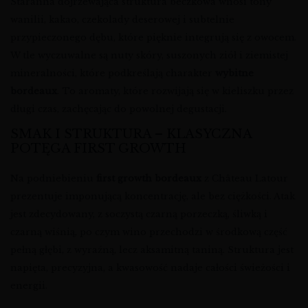
Staranna dojrzewająca struktura beczkowa wnosi tony
wanilii, kakao, czekolady deserowej i subtelnie
przypieczonego dębu, które pięknie integrują się z owocem.
W tle wyczuwalne są nuty skóry, suszonych ziół i ziemistej
mineralności, które podkreślają charakter
wybitne
bordeaux
. To aromaty, które rozwijają się w kieliszku przez
długi czas, zachęcając do powolnej degustacji.
SMAK I STRUKTURA – KLASYCZNA
POTĘGA FIRST GROWTH
Na podniebieniu
first growth bordeaux
z Château Latour
prezentuje imponującą koncentrację, ale bez ciężkości. Atak
jest zdecydowany, z soczystą czarną porzeczką, śliwką i
czarną wiśnią, po czym wino przechodzi w środkową część
pełną głębi, z wyraźną, lecz aksamitną taniną. Struktura jest
napięta, precyzyjna, a kwasowość nadaje całości świeżości i
energii.