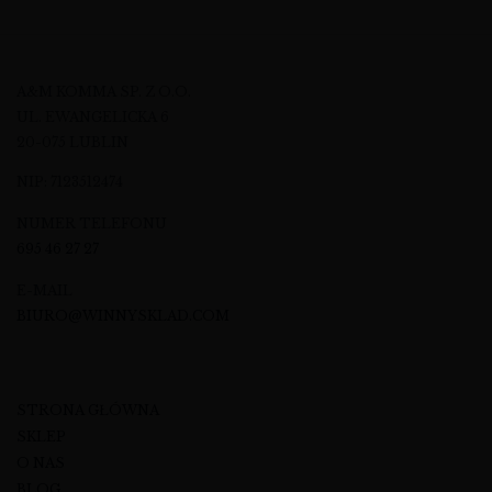
A&M KOMMA SP. Z O.O.
UL. EWANGELICKA 6
20-075 LUBLIN
NIP: 7123512474
NUMER TELEFONU
695 46 27 27
E-MAIL
BIURO@WINNYSKLAD.COM
STRONA GŁÓWNA
SKLEP
O NAS
BLOG