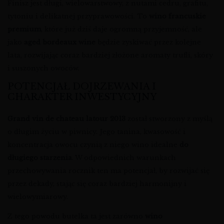
Finisz jest długi, wielowarstwowy, z nutami cedru, grafitu,
tytoniu i delikatnej przyprawowości. To
wino francuskie
premium
, które już dziś daje ogromną przyjemność, ale
jako
aged bordeaux wine
będzie zyskiwać przez kolejne
lata, rozwijając coraz bardziej złożone aromaty trufli, skóry
i suszonych owoców.
POTENCJAŁ DOJRZEWANIA I
CHARAKTER INWESTYCYJNY
Grand vin de chateau latour 2013
został stworzony z myślą
o długim życiu w piwnicy. Jego tanina, kwasowość i
koncentracja owocu czynią z niego wino idealne
do
długiego starzenia
. W odpowiednich warunkach
przechowywania rocznik ten ma potencjał, by rozwijać się
przez dekady, stając się coraz bardziej harmonijny i
wielowymiarowy.
Z tego powodu butelka ta jest zarówno
wino