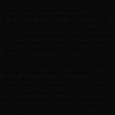
Wina z Piemontu, takie jak Guasti Clemente Nebbiolo
D’Alba, są częścią bogatej tradycji winiarskiej tego regionu.
Piemont, położony u stóp Alp, oferuje idealne warunki do
uprawy winorośli Nebbiolo – chłodne noce i ciepłe dni
sprzyjają powolnemu dojrzewaniu owoców, co przekłada się
na intensywność i głębię smaku. Właśnie dlatego wina z
tego szczepu są tak cenione przez koneserów na całym
świecie.
Podsumowując, Guasti Clemente Nebbiolo D’Alba to wino,
które zadowoli nawet najbardziej wymagających
miłośników wina. Jego elegancja i złożoność są wynikiem
połączenia unikalnego terroir Piemontu, starannej selekcji
owoców i mistrzowskiego rzemiosła winiarskiego. To wino,
które opowiada historię swojego regionu z każdym łykiem,
zapraszając nas do odkrywania bogactwa włoskiej kultury
winiarskiej.