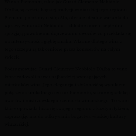
Wina z Piemontu, takie jak Guasti Clemente Nebbiolo
D’Alba, są częścią bogatej tradycji winiarskiej tego regionu.
Piemont, położony u stóp Alp, oferuje idealne warunki do
uprawy winorośli Nebbiolo – chłodne noce i ciepłe dni
sprzyjają powolnemu dojrzewaniu owoców, co przekłada się
na intensywność i głębię smaku. Właśnie dlatego wina z
tego szczepu są tak cenione przez koneserów na całym
świecie.
Podsumowując, Guasti Clemente Nebbiolo D’Alba to wino,
które zadowoli nawet najbardziej wymagających
miłośników wina. Jego elegancja i złożoność są wynikiem
połączenia unikalnego terroir Piemontu, starannej selekcji
owoców i mistrzowskiego rzemiosła winiarskiego. To wino,
które opowiada historię swojego regionu z każdym łykiem,
zapraszając nas do odkrywania bogactwa włoskiej kultury
winiarskiej.