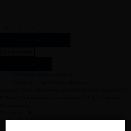
+
-
DODAJ DO KOSZYKA
Add to wishlist
KUP TERAZ
Darmowa dostawa od 360 zł
Wysyłka: w ciągu 3-7 dni roboczych
Kategorie:
Wina
,
Wina wytrawne
,
Wino czerwone
Znaczników:
Nebbiolo
,
Piemont
,
wino
,
wino czerwone
,
Włochy
,
wytrawne
Marka:
Włochy
Udostępnij: