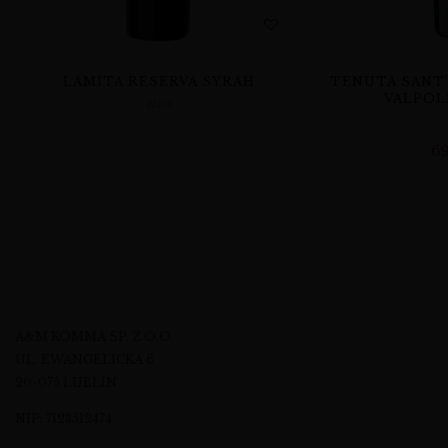
LAMITA RESERVA SYRAH
TENUTA SANT
VALPOL
WINA
6
A&M KOMMA SP. Z O.O.
UL. EWANGELICKA 6
20-075 LUBLIN
NIP: 7123512474