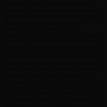
że mamy do czynienia z winem wyjątkowym. Aromat
intensywny, z nutami wiśni, jest zapowiedzią bogactwa
smaków, które ujawnią się przy pierwszym łyku. W smaku
wino jest harmonijne, zrównoważone, z wyraźnie
zaznaczoną, ale nie dominującą taniną, co jest
charakterystyczne dla szczepu Nebbiolo. Średnia struktura
wina sprawia, że jest ono dostępne dla szerokiego grona
koneserów, nie tylko dla tych najbardziej doświadczonych.
Guasti Clemente Nebbiolo D’Alba to wino, które doskonale
komponuje się z wieloma potrawami. Jego struktura i
bogactwo smaku sprawiają, że jest idealnym towarzyszem
dla pieczeni, zarówno czerwonego mięsa, jak i drobiu.
Wino to potrafi również podkreślić smak dojrzewających
serów, tworząc harmonijną całość, która zachwyci każdego
smakosza. To wino, które można podawać na specjalne
okazje, ale również cieszyć się nim na co dzień, odkrywając
za każdym razem coś nowego w jego złożonym bukiecie.