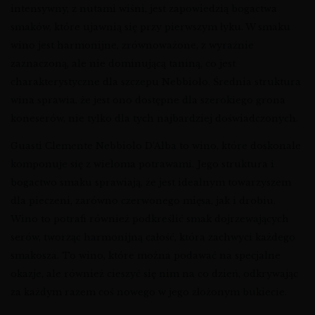
intensywny, z nutami wiśni, jest zapowiedzią bogactwa
smaków, które ujawnią się przy pierwszym łyku. W smaku
wino jest harmonijne, zrównoważone, z wyraźnie
zaznaczoną, ale nie dominującą taniną, co jest
charakterystyczne dla szczepu Nebbiolo. Średnia struktura
wina sprawia, że jest ono dostępne dla szerokiego grona
koneserów, nie tylko dla tych najbardziej doświadczonych.
Guasti Clemente Nebbiolo D’Alba to wino, które doskonale
komponuje się z wieloma potrawami. Jego struktura i
bogactwo smaku sprawiają, że jest idealnym towarzyszem
dla pieczeni, zarówno czerwonego mięsa, jak i drobiu.
Wino to potrafi również podkreślić smak dojrzewających
serów, tworząc harmonijną całość, która zachwyci każdego
smakosza. To wino, które można podawać na specjalne
okazje, ale również cieszyć się nim na co dzień, odkrywając
za każdym razem coś nowego w jego złożonym bukiecie.