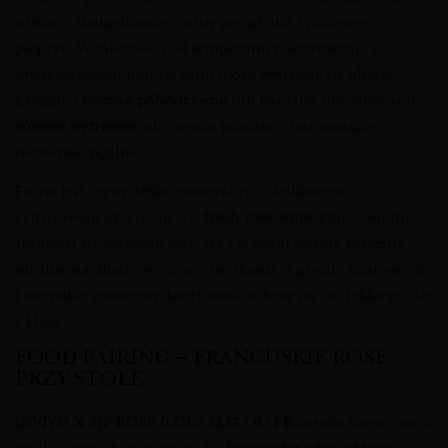
wiśnie – uzupełnione o nuty grejpfruta i różowego
pieprzu. W zależności od temperatury serwowania i
towarzyszących potraw wino może wydawać się bliższe
kategorii
różowe półwytrawne
lub bardziej zdecydowanie
różowe wytrawne
, ale zawsze pozostaje harmonijne i
niezwykle pijalne.
Finisz jest czysty, lekko mineralny, z delikatnym,
cytrusowym akcentem. To
fresh rose wine
, które świetnie
sprawdzi się zarówno solo, jak i w towarzystwie jedzenia –
idealne na długie wieczory, spotkania w gronie znajomych
i wszystkie momenty, kiedy masz ochotę na coś lekkiego, ale
z klasą.
FOOD PAIRING – FRANCUSKIE ROSE
PRZY STOLE
INVIVO X SJP ROSE 0,75L / 12,5% / 6 / FR
zostało stworzone z