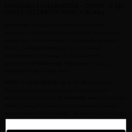
HISTORIA I CHARAKTER – INVIVO X SJP,
CZYLI CELEBRITY WINE Z KLASĄ
invivo x sjp
to wyjątkowa współpraca świata wina i
popkultury – projekt, w którym francuskie wino różowe
spotyka się z wyczuciem stylu i charyzmą Sarah Jessica
Parker. To
celebrity wine
, które nie jest jedynie
marketingową ciekawostką, ale dopracowanym,
jakościowym
premium rose
, stworzonym z myślą o
świadomych miłośnikach wina.
INVIVO X SJP ROSE 0,75L / 12,5% / 6 / FR
łączy w sobie
francuską tradycję produkcji wina z nowoczesnym
podejściem do stylu rose. To
francuskie rose
, które ma być
lekkie, świeże, pełne owoców, a jednocześnie eleganckie i
dopracowane w każdym detalu – od zawartości butelki po
jej design.