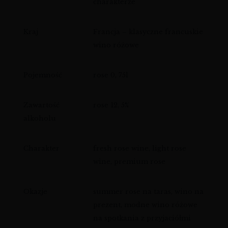
charakterze
Kraj
Francja – klasyczne francuskie
wino różowe
Pojemność
rose 0, 75l
Zawartość
rose 12, 5%
alkoholu
Charakter
fresh rose wine, light rose
wine, premium rose
Okazje
summer rose na taras, wino na
prezent, modne wino różowe
na spotkania z przyjaciółmi