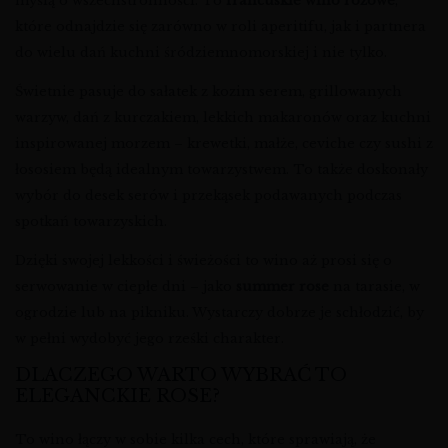
myślą o wszechstronności. To
francuskie wino różowe
,
które odnajdzie się zarówno w roli aperitifu, jak i partnera
do wielu dań kuchni śródziemnomorskiej i nie tylko.
Świetnie pasuje do sałatek z kozim serem, grillowanych
warzyw, dań z kurczakiem, lekkich makaronów oraz kuchni
inspirowanej morzem – krewetki, małże, ceviche czy sushi z
łososiem będą idealnym towarzystwem. To także doskonały
wybór do desek serów i przekąsek podawanych podczas
spotkań towarzyskich.
Dzięki swojej lekkości i świeżości to wino aż prosi się o
serwowanie w ciepłe dni – jako
summer rose
na tarasie, w
ogrodzie lub na pikniku. Wystarczy dobrze je schłodzić, by
w pełni wydobyć jego rześki charakter.
DLACZEGO WARTO WYBRAĆ TO
ELEGANCKIE ROSE?
To wino łączy w sobie kilka cech, które sprawiają, że