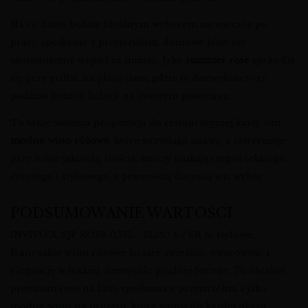
Na co dzień będzie idealnym wyborem na wieczór po
pracy, spotkanie z przyjaciółmi, domowe kino czy
spontaniczny wypad za miasto. Jako
summer rose
sprawdzi
się przy grillu, na plaży (tam, gdzie to dozwolone) czy
podczas letnich kolacji na świeżym powietrzu.
To także świetna propozycja do restauracyjnej karty win –
modne wino różowe
, które przyciąga nazwą, a zatrzymuje
przy sobie jakością. Goście, którzy szukają czegoś lekkiego,
świeżego i stylowego, z pewnością docenią ten wybór.
PODSUMOWANIE WARTOŚCI
INVIVO X SJP ROSE 0,75L / 12,5% / 6 / FR to stylowe,
francuskie wino różowe łączące świeżość, owocowość i
elegancję w lekkiej, niezwykle pijalnej formie. To idealne
premium rose na lato, spotkania z przyjaciółmi i jako
modne wino na prezent, które wnosi do każdej okazji