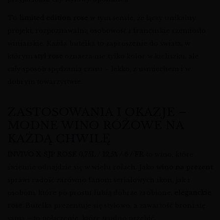
To
limited edition rose
w tym sensie, że łączy unikalny
projekt, rozpoznawalną osobowość i francuskie rzemiosło
winiarskie. Każda butelka to zaproszenie do świata, w
którym
styl rose
oznacza nie tylko kolor w kieliszku, ale
cały sposób spędzania czasu – lekko, z uśmiechem i w
dobrym towarzystwie.
ZASTOSOWANIA I OKAZJE –
MODNE WINO RÓŻOWE NA
KAŻDĄ CHWILĘ
INVIVO X SJP ROSE 0,75L / 12,5% / 6 / FR
to wino, które
świetnie odnajdzie się w wielu rolach. Jako
wino na prezent
sprawi radość zarówno fanom serialowych ikon, jak i
osobom, które po prostu lubią dobrze zrobione,
eleganckie
rose
. Butelka prezentuje się stylowo, a zawartość broni się
sama – to połączenie, które trudno przebić.