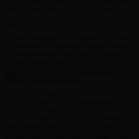
francuską lekkością. Subtelna mineralność i lekko ziołowy
finisz dodają głębi, dzięki czemu wino nie jest jedynie
prostym, letnim napojem, ale pełnoprawnym towarzyszem
posiłku.
Aromaty są harmonijne, nic nie dominuje, wszystko układa
się w spójną całość – od pierwszego powąchania wiadomo,
że to
eleganckie rose
, które ma ambicję być czymś więcej
niż tylko sezonowym trendem.
SMAK I STRUKTURA – LIGHT ROSE
WINE Z CHARAKTEREM
Na podniebieniu
invivo rose
zachwyca równowagą między
świeżością a delikatną strukturą. To
light rose wine
, ale nie
wodniste – raczej lekkie, sprężyste i soczyste. Kwasowość jest
rześka, idealnie podkreśla owocowy profil, a subtelna
tekstura sprawia, że każdy łyk zachęca do kolejnego.
W smaku powracają czerwone owoce – truskawki, maliny,