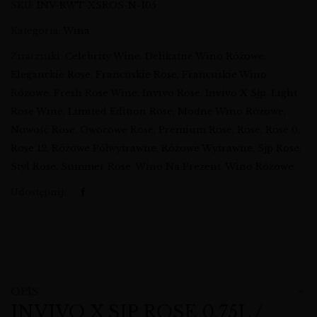
SKU:
INV-RWT-XSROS-N-105
Kategoria:
Wina
Znaczniki:
Celebrity Wine
,
Delikatne Wino Różowe
,
Eleganckie Rose
,
Francuskie Rose
,
Francuskie Wino
Różowe
,
Fresh Rose Wine
,
Invivo Rose
,
Invivo X Sjp
,
Light
Rose Wine
,
Limited Edition Rose
,
Modne Wino Różowe
,
Nowość Rose
,
Owocowe Rose
,
Premium Rose
,
Rose
,
Rose 0
,
Rose 12
,
Różowe Półwytrawne
,
Różowe Wytrawne
,
Sjp Rose
,
Styl Rose
,
Summer Rose
,
Wino Na Prezent
,
Wino Różowe
Udostępnij:
OPIS
INVIVO X SJP ROSE 0,75L /