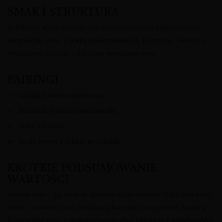
SMAK I STRUKTURA
delikatne wino różowe o harmonii owocu i kwasowości;
eleganckie rose z lekką mineralnością, finezyjne, świeże i
wyjątkowo pijalne – idealne premium rose.
PAIRINGI
sałatki z owocami morza
kuchnia śródziemnomorska
tatar z łososia
deski serów i lekkie przekąski
KRÓTKIE PODSUMOWANIE
WARTOŚCI
invivo rose / sjp rose to modne wino różowe typu celebrity
wine – nowość rose idealna jako wino na prezent, łącząca
francuskie rose z nowoczesnym charakterem i wyjątkowym