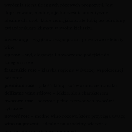
wyróżnia się na tle innych różowych propozycji. Jest
dopracowane, modne, a jednocześnie autentyczne –
idealne dla osób, które cenią jakość, ale lubią też odrobinę
gwiazdorskiego klimatu w swoim kieliszku.
invivo x sjp
– wyjątkowa współpraca i prawdziwe celebrity
wine
sjp rose
– styl, elegancja i nowoczesne podejście do
kategorii rose
francuskie rose
– klasyka regionu w świeżej, współczesnej
odsłonie
premium rose
– jakość, którą czuć w aromacie i smaku
delikatne wino różowe
– lekkie, ale z charakterem
owocowe rose
– soczyste, pełne czerwonych owoców i
cytrusów
nowość rose
– modne wino różowe, które przyciąga uwagę
wino na prezent
– idealne na urodziny, wieczór z
przyjaciółmi czy stylowy upominek