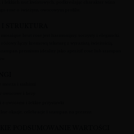
 i lekkich nut kwiatowych, podkreślając charakter wina
go rose o świeżym, owocowym profilu.
 I STRUKTURA
mosaique brut rose jest harmonijny, soczysty i elegancki.
różowy łączy kremową teksturę z wyrazistą świeżością,
 szampan premium idealny jako aperitif rose lub szampan
ów.
NGI
 morza i sashimi
y owocowe i bezy
i z owocami i lekkie przystawki
alne okazje, celebracje i szampan na prezent
KIE PODSUMOWANIE WARTOŚCI