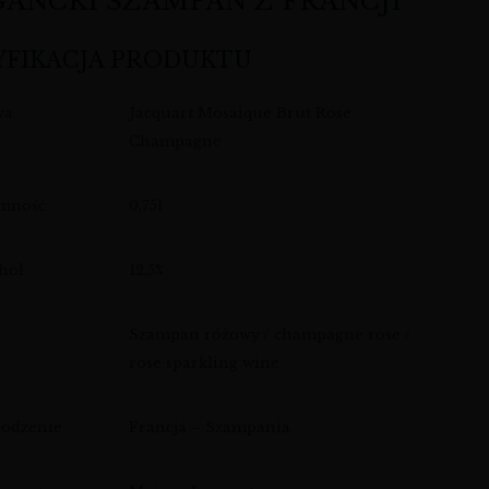
ANCKI SZAMPAN Z FRANCJI
YFIKACJA PRODUKTU
wa
Jacquart Mosaique Brut Rose
Champagne
emność
0,75l
hol
12,5%
Szampan różowy / champagne rose /
rose sparkling wine
odzenie
Francja – Szampania