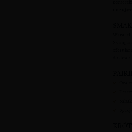
porzeczki
musujące
SMAK
W ustach 
Szampan 
oferując
do deser
PAIRI
Owoce
Deser
Sałatk
Specj
KRÓT