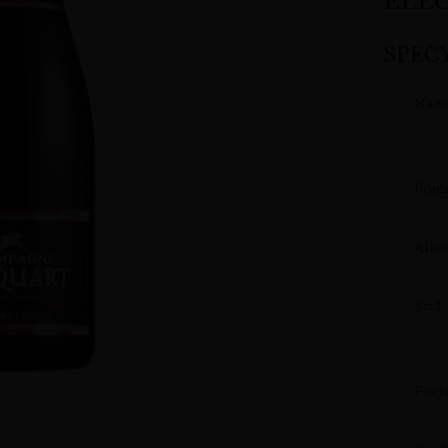
ELEG
SPEC
Naz
Poj
Alko
Styl
Poch