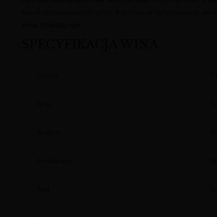
wyselekcjonowanych gron, dojrzewa w optymalnych warunk
wina musującego
.
SPECYFIKACJA WINA
Cecha
O
Kraj
F
Region
S
Producent
M
Styl
R