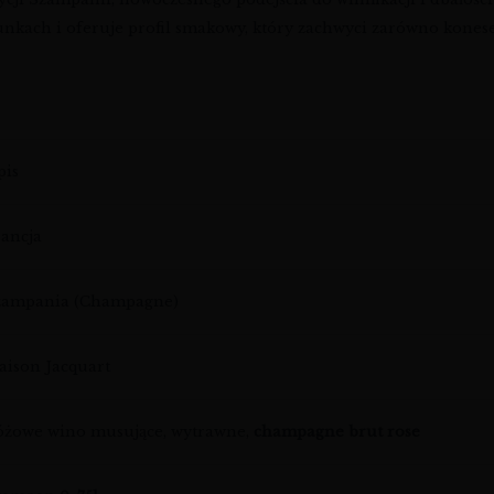
ach i oferuje profil smakowy, który zachwyci zarówno koneser
pis
rancja
zampania (Champagne)
aison Jacquart
óżowe wino musujące, wytrawne,
champagne brut rose