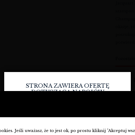
Jacquart
szampan z
Champagn
okazje, 
poszukuj
potwierd
Pozostał
STRONA ZAWIERA OFERTĘ
DOTYCZĄCĄ NAPOJÓW
ALKOHOLOWYCH I JEST
PRZEZNACZONA TYLKO DLA
OSÓB PEŁNOLETNICH.
D
Czy masz ukończone
18
lat?
kies. Jeśli uważasz, że to jest ok, po prostu kliknij "Akceptuj ws
Wy