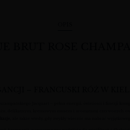
OPIS
BRUT ROSE CHAMPAGNE 
NCJI – FRANCUSKI RÓŻ W KIEL
szampańskiego Jacquart – pełna energii, świeżości i finezji kom
óżu, delikatnym, kremowym musem i aromatami czerwonych owocó
kazje
, ale także wtedy, gdy zwykły wieczór ma nabrać wyjątkowe
ycji Szampanii, nowoczesnego podejścia do winifikacji i dbałośc