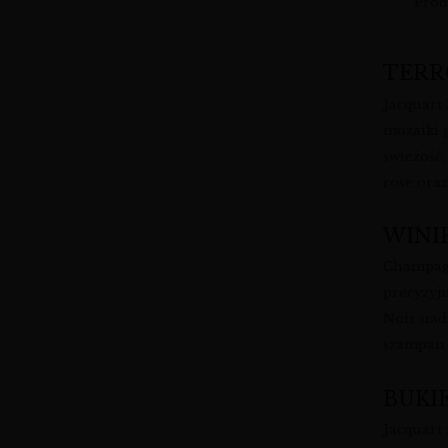
Prod
TERR
Jacquart
mozaiki 
świeżość
rose ora
WINI
Champagn
precyzyj
Noir nada
szampan 
BUKI
Jacquart