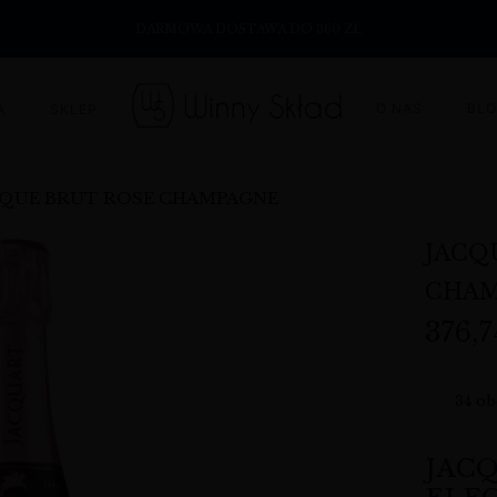
DARMOWA DOSTAWA DO 360 ZŁ
O NAS
BL
A
SKLEP
QUE BRUT ROSE CHAMPAGNE
JACQ
CHA
376,
34
ob
JAC