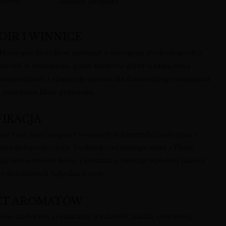
ucent
Maison Jacquart
OIR I WINNICE
 Mosaique Brut Rose powstaje z winogron pochodzących z
parceli w Szampanii, gdzie kredowe gleby nadają winu
, mineralność i elegancję typową dla francuskiego szampana
z szampana klasy premium.
FIKACJA
e rose brut jacquart tworzony jest metodą tradycyjną z
nym doborem cuvée. Dodatek czerwonego wina z Pinot
je mu subtelny kolor i strukturę, tworząc wysokiej jakości
o delikatnych bąbelkach rose.
ET AROMATÓW
 rose zachwyca aromatami truskawek, malin, czerwonej