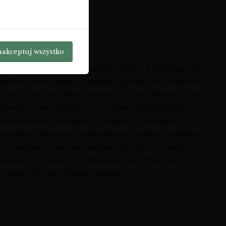
Q-RWT-MBRCH-N-638
a:
Wina
aakceptuj wszystko
ków:
Aperitif Rose
,
Champagne Brut Rose
,
Champagne Rose
,
e Rose Brut Jacquart
,
Delikatne Bąbelki Rose
,
Francuski
 Rose
,
Francuskie Wino Musujące
,
Jacquart Mosaique Brut
quart Rose
,
Mosaique Brut Rose
,
Rose Sparkling Wine
,
Wino Musujące
,
Szampan 0
,
Szampan 12
,
Szampan Do
,
Szampan Elegancki
,
Szampan Klasy Premium
,
Szampan
nt
,
Szampan Premium
,
Szampan Rose Brut
,
Szampan
Szampan Z Francji
,
Wino Musujące Rose
,
Wino Na
e Okazje
,
Wysokiej Jakości Szampan
j: