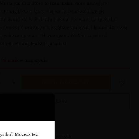
 Mosaique Brut Rose to francuskie wino musujące i
 Francji, który łączy elegancję, świeżość i finezję.
e brut rose w wydaniu Jacquart to wino na specjalne
różowe wino musujące o wyjątkowym stylu, idealne dla osób
ących szampana 0,75l, szampana 12,5% oraz jakości
zonej renomą Maison Jacquart.
o
36 sztuk
w magazynie
DODAJ DO KOSZYKA
KUP TERAZ
armowa dostawa od 360 zł
zystko". Możesz też
syłka: w ciągu 3-7 dni roboczych