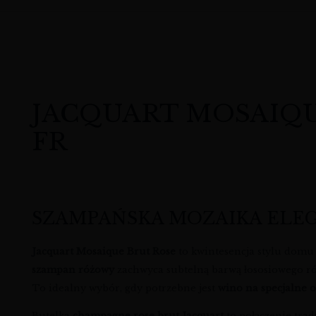
JACQUART MOSAIQUE 
FR
SZAMPAŃSKA MOZAIKA ELEGA
Jacquart Mosaique Brut Rose
to kwintesencja stylu domu 
szampan różowy
zachwyca subtelną barwą łososiowego r
To idealny wybór, gdy potrzebne jest
wino na specjalne o
Butelka
champagne rose brut Jacquart
to połączenie trad