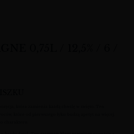
0,75L / 12,5% / 6 /
ISZKU
pozycja, która zamienia każdą chwilę w święto. Ten
w, które od pierwszego łyku budzą apetyt na więcej.
go charakteru.
i o każdy detal. Ten
szampan klasy premium
powstaje z