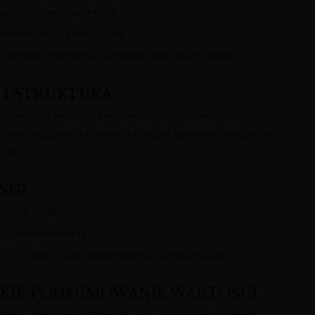
ne cytrusowe nuty wina
tne akcenty agrestu i ziół
z nutami ziołowymi i czystym, świeżym profilem
 I STRUKTURA
ałe wino o wysokiej kwasowości, lekkie, rześkie, z wyraźną
ością; delikatne białe wino idealne jako wino codzienne i
ato.
NGI
o ryb i sałatek
do owoców morza
ne do lekkich dań warzywnych i kuchni fusion
KIE PODSUMOWANIE WARTOŚCI