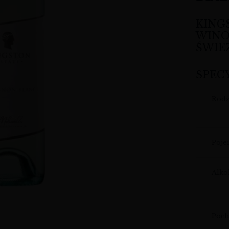
KING
WINO 
ŚWIE
SPEC
Rodz
Poj
Alko
Poch