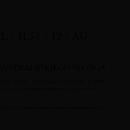
11,5% / 12 / AU
AUSTRALIJSKIEGO SŁOŃCA
zista świeżość i krystalicznie czysty profil. To
wino
zku otrzymujesz
świeże białe wino
o intensywnym
smakiem. To
wino o niskiej zawartości alkoholu
jak na