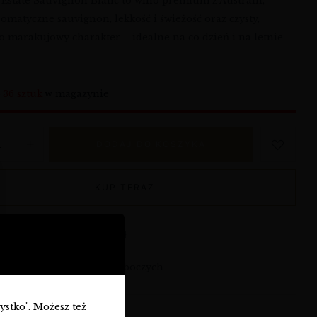
 Estate Sauvignon Blanc to wino premium z Australii,
romatyczne sauvignon, lekkość i świeżość oraz czysty,
o‑marakujowy charakter – idealne na co dzień i na letnie
o
36 sztuk
w magazynie
DODAJ DO KOSZYKA
KUP TERAZ
armowa dostawa od 360 zł
syłka: w ciągu 3-7 dni roboczych
zystko". Możesz też