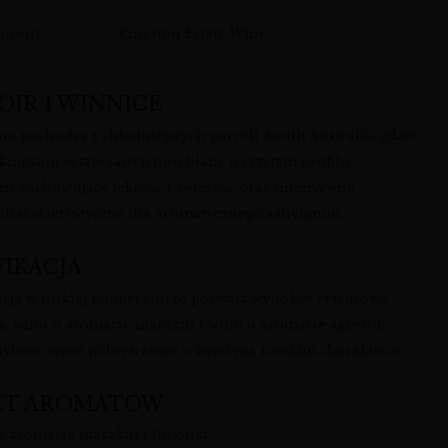
ucent
Kingston Estate Wine
OIR I WINNICE
a pochodzą z chłodniejszych parceli South Australia, gdzie
kingston estate sauvignon blanc o czystym profilu
, zachowujące lekkość i świeżość oraz intensywne
charakterystyczne dla aromatycznego sauvignon.
FIKACJA
cja w niskiej temperaturze pozwala wydobyć cytrusowe
a, wino o aromacie marakui i wino o aromacie agrestu,
stylowo wino półwytrawne o świeżym, rześkim charakterze.
ET AROMATÓW
o aromacie marakui i limonki