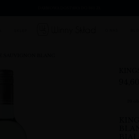
DARMOWA DOSTAWA DO 360 ZŁ
O NAS
BL
A
SKLEP
E SAUVIGNON BLANC
KING
94,6
39
ob
KIN
BLAN
BIA