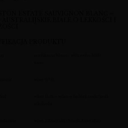
STON ESTATE SAUVIGNON BLANC –
AUSTRALIJSKIE BIAŁE O LEKKOŚCI I
ŻOŚCI
YFIKACJA PRODUKTU
aj
sauvignon blanc / wytrawne białe
wino
emność
wino 0,75l
hol
wino 11,5% – wino o niskiej zawartości
alkoholu
odzenie
wino z Australii (South Australia)