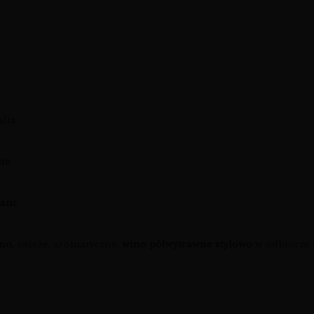
alia
ine
lanc
ino
, świeże, aromatyczne,
wino półwytrawne stylowo
w odbiorze d