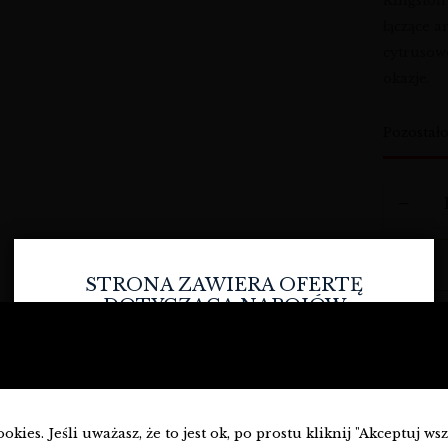
Kingston
łączące a
cytrusow
okazje.
Pozostał
STRONA ZAWIERA OFERTĘ
DOTYCZĄCĄ NAPOJÓW
ALKOHOLOWYCH I JEST
D
PRZEZNACZONA TYLKO DLA
OSÓB PEŁNOLETNICH.
Wy
Czy masz ukończone
18
lat?
kies. Jeśli uważasz, że to jest ok, po prostu kliknij "Akceptuj ws