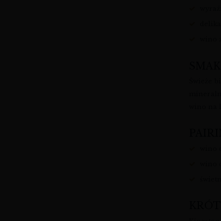
wyraź
delika
wino 
SMAK
Świeże bi
mineraln
wino na l
PAIRI
wino d
wino 
świet
KRÓT