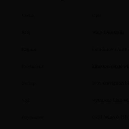
Cecha
Opis
Kraj
wino z Australii
Region
Południowa Austr
Producent
kingston estate w
Szczep
100%
sauvignon b
Styl
wytrawne białe w
Pojemność
0,75 l (
wino 0, 75l
)