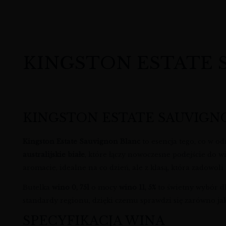
KINGSTON ESTATE SAU
KINGSTON ESTATE SAUVIGNO
Kingston Estate Sauvignon Blanc
to esencja tego, co w o
australijskie białe
, które łączy nowoczesne podejście do w
aromacie, idealne na co dzień, ale z klasą, która zadowo
Butelka
wino 0, 75l
o mocy
wino 11, 5%
to świetny wybór d
standardy regionu, dzięki czemu sprawdzi się zarówno jako
SPECYFIKACJA WINA