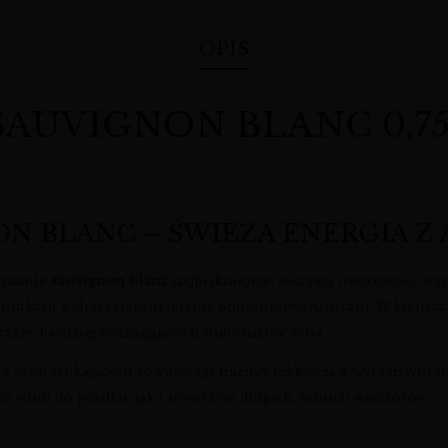
OPIS
VIGNON BLANC 0,75L / 
N BLANC – ŚWIEŻA ENERGIA Z 
dmianie
sauvignon blanc
najpiękniejsze: soczysta owocowość, wyra
inifikacji z charakterem terroir południowej Australii. W kielis
li także bardziej wymagających miłośników wina.
la osób szukających równowagi między lekkością a wyrazistym 
 wino do posiłku, jak i towarzysz długich, letnich wieczorów.