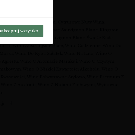
-BWT-ESBLA-N-705
a:
Wina
i:
Aromatyczne Sauvignon
,
Cytrusowe Nuty Wina
,
e Białe Wino
,
Kingston Estate Sauvignon Blanc
,
Kingston
aakceptuj wszystko
ine
,
Lekkość I Świeżość
,
Sauvignon Blanc
,
Świeże Białe
no 11
,
Wino Australijskie Białe
,
Wino Codzienne
,
Wino Do
Morza
,
Wino Do Ryb I Sałatek
,
Wino Na Lato
,
Wino O
 Agrestu
,
Wino O Aromacie Marakui
,
Wino O Czystym
 Smakowym
,
Wino O Niskiej Zawartości Alkoholu
,
Wino O
 Kwasowości
,
Wino Półwytrawne Stylowo
,
Wino Premium Z
,
Wino Z Australii
,
Wino Z Nutami Ziołowymi
,
Wytrawne
no
j: