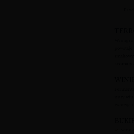
Prod
TERR
Winogron
powstaje 
smakowym
aromaty 
WINI
Fermenta
nuty win
tworząc 
BUKI
wino 