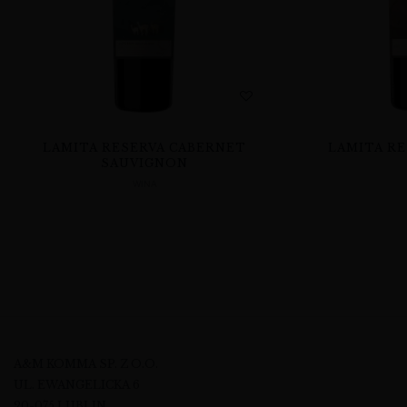
LAMITA RESERVA CABERNET
LAMITA RE
SAUVIGNON
WINA
A&M KOMMA SP. Z O.O.
UL. EWANGELICKA 6
20-075 LUBLIN