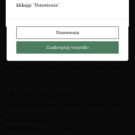
klikając "Ustawienia".
Klasyki w ciemno Vol. 2 – tylko Biel
to druga odsłona
NIE
naszego kultowego formatu, w którym testujemy nie tylko
wina, ale i… siebie. Tym razem na scenę wchodzą wyłącznie
Ustawienia
białe klasyki
– te, które każdy zna, ale nie każdy rozpozna,
gdy zniknie etykieta.
Zaakceptuj wszystko
Wyobraź sobie: – kryształowe kieliszki, – białe wina z
różnych zakątków świata, – zero podpowiedzi, – pełne
skupienie, śmiech i emocje, – a na końcu wielkie odkrycie:
„O nie, to było to?!”
CO CIĘ CZEKA
Degustacja w ciemno
kilku starannie wybranych białych
win
Zabawa w zgadywanie
szczepów, regionów i stylów
Mini rywalizacja
– kto trafi najwięcej?