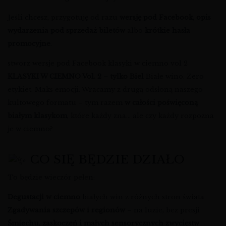
Jeśli chcesz, przygotuję od razu
wersję pod Facebook
,
opis
wydarzenia pod sprzedaż biletów
albo
krótkie hasła
promocyjne
.
stworz wersje pod Facebook klasyki w ciemno vol 2
KLASYKI W CIEMNO Vol. 2 – tylko Biel
Białe wino. Zero
etykiet. Maks emocji. Wracamy z drugą odsłoną naszego
kultowego formatu – tym razem
w całości poświęconą
białym klasykom
, które każdy zna… ale czy każdy rozpozna
je w ciemno?
CO SIĘ BĘDZIE DZIAŁO
To będzie wieczór pełen:
Degustacji w ciemno
białych win z różnych stron świata
Zgadywania szczepów i regionów
– na luzie, bez presji
Śmiechu, zaskoczeń i małych sensorycznych zwycięstw