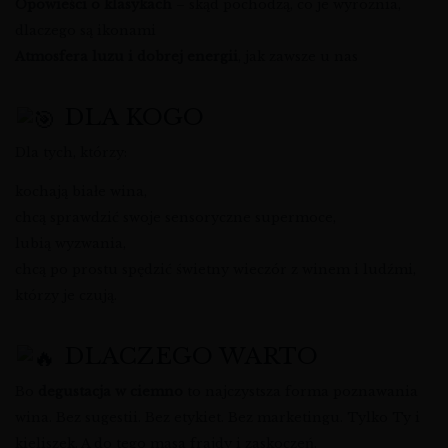
Opowieści o klasykach
– skąd pochodzą, co je wyróżnia,
dlaczego są ikonami
Atmosfera luzu i dobrej energii
, jak zawsze u nas
DLA KOGO
Dla tych, którzy:
kochają białe wina,
chcą sprawdzić swoje sensoryczne supermoce,
lubią wyzwania,
chcą po prostu spędzić świetny wieczór z winem i ludźmi,
którzy je czują.
DLACZEGO WARTO
Bo
degustacja w ciemno
to najczystsza forma poznawania
wina. Bez sugestii. Bez etykiet. Bez marketingu. Tylko Ty i
kieliszek. A do tego masa frajdy i zaskoczeń.