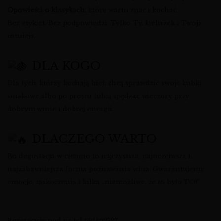
Opowieści o klasykach
, które warto znać i kochać
Bez etykiet. Bez podpowiedzi. Tylko Ty, kieliszek i Twoja
intuicja.
DLA KOGO
Dla tych, którzy kochają biel, chcą sprawdzić swoje kubki
smakowe albo po prostu lubią spędzać wieczory przy
dobrym winie i dobrej energii.
DLACZEGO WARTO
Bo degustacja w ciemno to najczystsza, najuczciwsza i…
najzabawniejsza forma poznawania wina. Gwarantujemy
emocje, zaskoczenia i kilka „niemożliwe, że to było TO!”
Rezerwacje pod nr tel 695462727