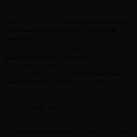
wina. Bez sugestii. Bez etykiet. Bez marketingu. Tylko Ty i
kieliszek. A do tego masa frajdy i zaskoczeń.
Jeśli chcesz, przygotuję od razu
wersję pod Facebook
,
opis
wydarzenia pod sprzedaż biletów
albo
krótkie hasła
promocyjne
.
stworz wersje pod Facebook klasyki w ciemno vol 2
KLASYKI W CIEMNO Vol. 2 – tylko Biel
Białe wino. Zero
etykiet. Maks emocji. Wracamy z drugą odsłoną naszego
kultowego formatu – tym razem
w całości poświęconą
białym klasykom
, które każdy zna… ale czy każdy rozpozna
je w ciemno?
CO SIĘ BĘDZIE DZIAŁO
To będzie wieczór pełen:
Degustacji w ciemno
białych win z różnych stron świata