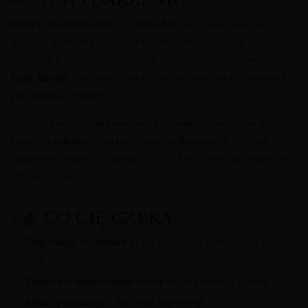
O WYDARZENIU
Klasyki w ciemno Vol. 2 – tylko Biel
to druga odsłona
naszego kultowego formatu, w którym testujemy nie tylko
wina, ale i… siebie. Tym razem na scenę wchodzą wyłącznie
białe klasyki
– te, które każdy zna, ale nie każdy rozpozna,
gdy zniknie etykieta.
Wyobraź sobie: – kryształowe kieliszki, – białe wina z
różnych zakątków świata, – zero podpowiedzi, – pełne
skupienie, śmiech i emocje, – a na końcu wielkie odkrycie:
„O nie, to było to?!”
CO CIĘ CZEKA
Degustacja w ciemno
kilku starannie wybranych białych
win
Zabawa w zgadywanie
szczepów, regionów i stylów
Mini rywalizacja
– kto trafi najwięcej?