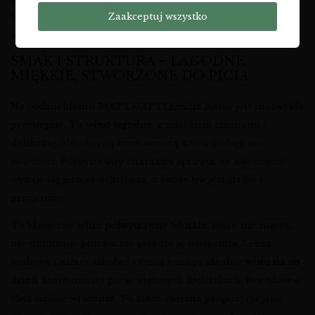
Zaakceptuj wszystko
bardzo „rosso Italia” – dokładnie taki, jakiego oczekujesz po
wino z Emilii
, stworzonym do dzielenia się przy stole.
SMAK I STRUKTURA – ŁAGODNE,
MIĘKKIE, STWORZONE DO PICIA
Na podniebieniu MATTEOTTI Emilia Rosso jest niezwykle
przystępne. To
wino łagodne
, z miękkimi taninami i
delikatną, ale obecną kwasowością, która dodaje mu
świeżości. Półwytrawny charakter sprawia, że owocowość
wydaje się jeszcze pełniejsza, a każdy łyk jest gładki i
przyjemny.
To klasyczne
wino półwytrawne włoskie
, które nie męczy,
nie dominuje potraw, ale pięknie je uzupełnia. Lekka
budowa i niższy alkohol czynią z niego idealne
wino na co
dzień
, które można pić w większych kieliszkach, bez obaw o
zbyt ciężkie wrażenie. To także świetna propozycja jako