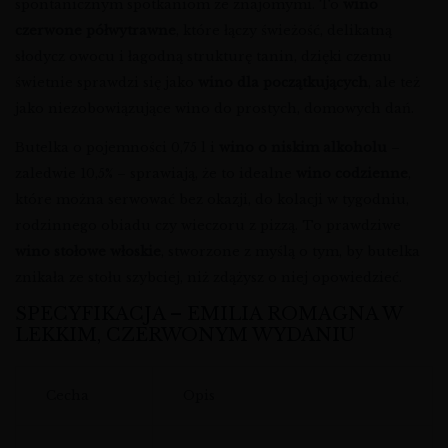
spontanicznym spotkaniom ze znajomymi. To
wino
czerwone półwytrawne
, które łączy świeżość, delikatną
słodycz owocu i łagodną strukturę tanin, dzięki czemu
świetnie sprawdzi się jako
wino dla początkujących
, ale też
jako niezobowiązujące wino do prostych, domowych dań.
Butelka o pojemności 0,75 l i
wino o niskim alkoholu
–
zaledwie 10,5% – sprawiają, że to idealne
wino codzienne
,
które można serwować bez okazji, do kolacji w tygodniu,
rodzinnego obiadu czy wieczoru z pizzą. To prawdziwe
wino stołowe włoskie
, stworzone z myślą o tym, by butelka
znikała ze stołu szybciej, niż zdążysz o niej opowiedzieć.
SPECYFIKACJA – EMILIA ROMAGNA W
LEKKIM, CZERWONYM WYDANIU
Cecha
Opis