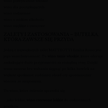
wino półwytrawne włoskie
wino dla początkujących
wino codzienne
wino o niskim alkoholu
wino miękkie i owocowe
ZALETY I ZASTOSOWANIA – BUTELKA,
KTÓRA ZAWSZE SIĘ PRZYDA
Jedną z największych zalet MATTEOTTI Emilia Rosso jest
jego wszechstronność. To
wino tanie włoskie
, które oferuje
zaskakująco dużo przyjemności za rozsądną cenę. Dzięki
temu możesz bez wahania sięgnąć po kilka butelek na
większe spotkanie, rodzinny obiad czy spontaniczny
wieczór ze znajomymi.
To wino, które świetnie sprawdzi się:
– jako lekkie,
wino czerwone lekkie
do codziennych
posiłków,