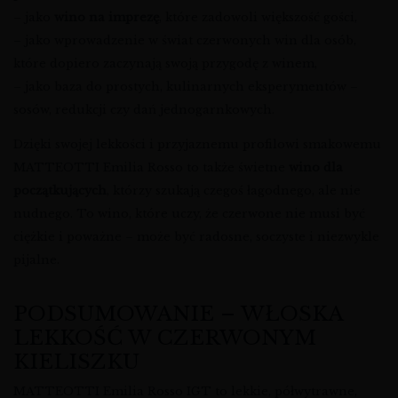
– jako
wino na imprezę
, które zadowoli większość gości,
– jako wprowadzenie w świat czerwonych win dla osób,
które dopiero zaczynają swoją przygodę z winem,
– jako baza do prostych, kulinarnych eksperymentów –
sosów, redukcji czy dań jednogarnkowych.
Dzięki swojej lekkości i przyjaznemu profilowi smakowemu
MATTEOTTI Emilia Rosso to także świetne
wino dla
początkujących
, którzy szukają czegoś łagodnego, ale nie
nudnego. To wino, które uczy, że czerwone nie musi być
ciężkie i poważne – może być radosne, soczyste i niezwykle
pijalne.
PODSUMOWANIE – WŁOSKA
LEKKOŚĆ W CZERWONYM
KIELISZKU
MATTEOTTI Emilia Rosso IGT to lekkie, półwytrawne,