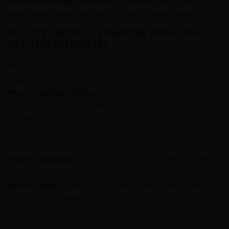
wino uniwersalne
– sprawdzi się zarówno solo, jak i w
towarzystwie wielu dań kuchni śródziemnomorskiej.
FOOD PAIRING – IDEALNE WINO DO
KUCHNI WŁOSKIEJ
MATTEOTTI Emilia Rosso zostało stworzone po to, by
towarzyszyć prostym, smacznym potrawom. To doskonałe
wino do kuchni włoskiej
, które odnajdzie się przy
makaronach, pizzy, zapiekankach i daniach z
pomidorowym sosem.
Świetnie sprawdzi się jako:
wino do makaronu
– szczególnie z sosem pomidorowym,
bolońskim, arrabbiata czy z warzywami;
wino do pizzy
– od klasycznej Margherity, przez salami, aż
po pizzę z warzywami i mozzarellą;
wino do prostych dań z grilla – kiełbaski, burgery, warzywa
z rusztu;