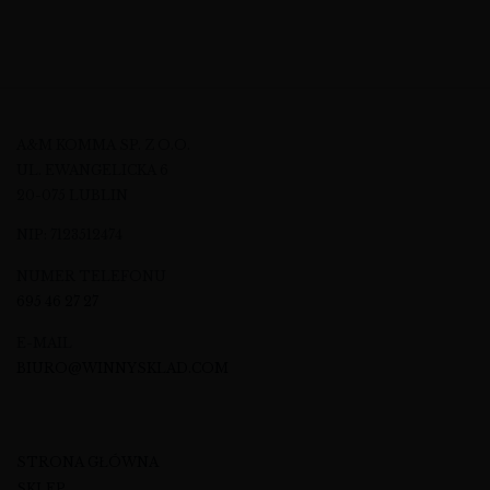
A&M KOMMA SP. Z O.O.
UL. EWANGELICKA 6
20-075 LUBLIN
NIP: 7123512474
NUMER TELEFONU
695 46 27 27
E-MAIL
BIURO@WINNYSKLAD.COM
STRONA GŁÓWNA
SKLEP