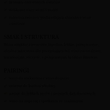
aromaty czerwonych owoców
delikatne nuty wiśni i malin
subtelna świeżość podkreślająca charakter wino
owocowe
SMAK I STRUKTURA
Wino miękkie i owocowe, łagodne, lekkie, półwytrawne,
idealne jako wino dla początkujących i wino na co dzień;
harmonijne, soczyste, z przyjemnym, krótkim finiszem.
PAIRINGI
wino do makaronu i wino do pizzy
świetne do kuchni włoskiej
pasuje do lekkich serów i prostych dań domowych
wino na imprezę i spotkania ze znajomymi