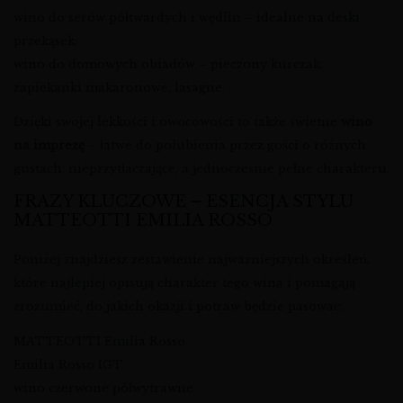
wino do serów półtwardych i wędlin – idealne na deski
przekąsek;
wino do domowych obiadów – pieczony kurczak,
zapiekanki makaronowe, lasagne.
Dzięki swojej lekkości i owocowości to także świetne
wino
na imprezę
– łatwe do polubienia przez gości o różnych
gustach, nieprzytłaczające, a jednocześnie pełne charakteru.
FRAZY KLUCZOWE – ESENCJA STYLU
MATTEOTTI EMILIA ROSSO
Poniżej znajdziesz zestawienie najważniejszych określeń,
które najlepiej opisują charakter tego wina i pomagają
zrozumieć, do jakich okazji i potraw będzie pasować:
MATTEOTTI Emilia Rosso
Emilia Rosso IGT
wino czerwone półwytrawne