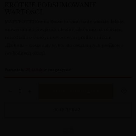
KRÓTKIE PODSUMOWANIE
WARTOŚCI
MATTEOTTI Emilia Rosso to wino tanie włoskie, lekkie,
uniwersalne i przyjazne, idealne jako wino na co dzień,
rosso Italia o świeżym, owocowym profilu i niskim
alkoholu – doskonały wybór do codziennych posiłków i
swobodnych okazji.
Pozostało
36 sztuk
w magazynie
DODAJ DO KOSZYKA
KUP TERAZ