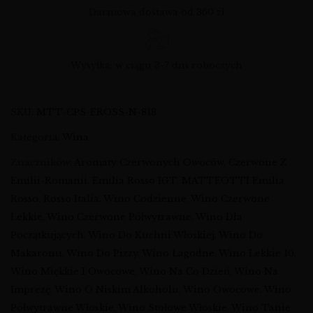
Darmowa dostawa od 360 zł
Wysyłka: w ciągu 3-7 dni roboczych
SKU:
MTT-CPS-EROSS-N-818
Kategoria:
Wina
Znaczników:
Aromaty Czerwonych Owoców
,
Czerwone Z
Emilii-Romanii
,
Emilia Rosso IGT
,
MATTEOTTI Emilia
Rosso
,
Rosso Italia
,
Wino Codzienne
,
Wino Czerwone
Lekkie
,
Wino Czerwone Półwytrawne
,
Wino Dla
Początkujących
,
Wino Do Kuchni Włoskiej
,
Wino Do
Makaronu
,
Wino Do Pizzy
,
Wino Łagodne
,
Wino Lekkie 10
,
Wino Miękkie I Owocowe
,
Wino Na Co Dzień
,
Wino Na
Imprezę
,
Wino O Niskim Alkoholu
,
Wino Owocowe
,
Wino
Półwytrawne Włoskie
,
Wino Stołowe Włoskie
,
Wino Tanie