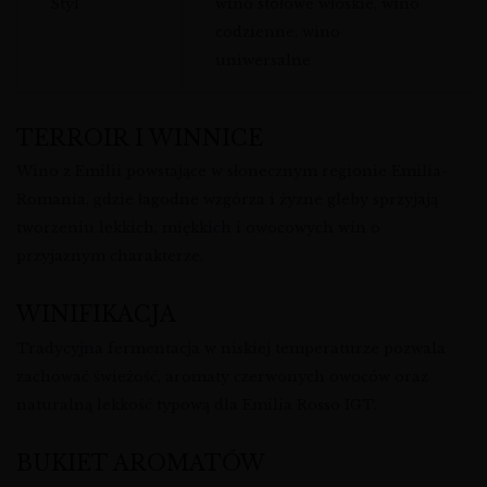
Styl
wino stołowe włoskie, wino
codzienne, wino
uniwersalne
TERROIR I WINNICE
Wino z Emilii powstające w słonecznym regionie Emilia-
Romania, gdzie łagodne wzgórza i żyzne gleby sprzyjają
tworzeniu lekkich, miękkich i owocowych win o
przyjaznym charakterze.
WINIFIKACJA
Tradycyjna fermentacja w niskiej temperaturze pozwala
zachować świeżość, aromaty czerwonych owoców oraz
naturalną lekkość typową dla Emilia Rosso IGT.
BUKIET AROMATÓW