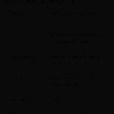
SPECYFIKACJA PRODUKTU
Nazwa
MATTEOTTI Emilia Rosso
IGT
Typ
wino czerwone półwytrawne,
wino czerwone lekkie
Pochodzenie
czerwone z Emilii-Romanii,
rosso Italia
Alkohol
10,5% – wino lekkie, wino o
niskim alkoholu
Pojemność
0,75 L