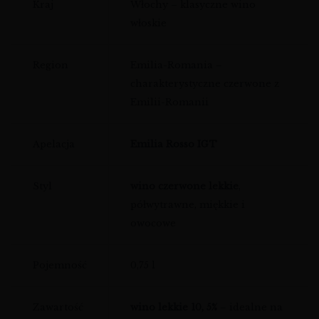
Kraj
Włochy – klasyczne wino
włoskie
Region
Emilia-Romania –
charakterystyczne czerwone z
Emilii-Romanii
Apelacja
Emilia Rosso IGT
Styl
wino czerwone lekkie
,
półwytrawne, miękkie i
owocowe
Pojemność
0,75 l
Zawartość
wino lekkie 10, 5%
– idealne na