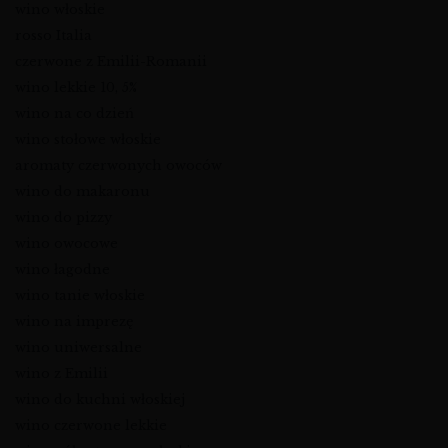
wino włoskie
rosso Italia
czerwone z Emilii-Romanii
wino lekkie 10, 5%
wino na co dzień
wino stołowe włoskie
aromaty czerwonych owoców
wino do makaronu
wino do pizzy
wino owocowe
wino łagodne
wino tanie włoskie
wino na imprezę
wino uniwersalne
wino z Emilii
wino do kuchni włoskiej
wino czerwone lekkie