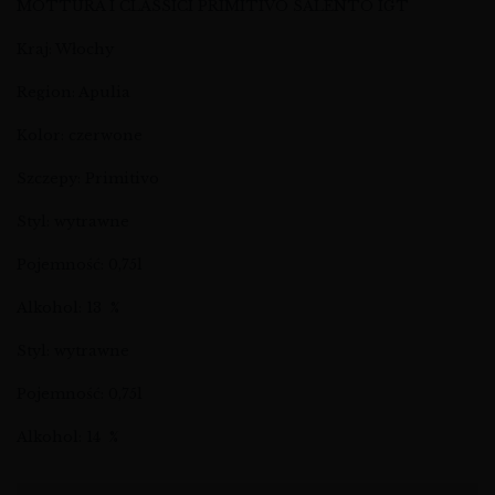
MOTTURA I CLASSICI PRIMITIVO SALENTO IGT
Kraj: Włochy
Region: Apulia
Kolor: czerwone
Szczepy: Primitivo
Styl: wytrawne
Pojemność: 0,75l
Alkohol: 13 %
Styl: wytrawne
Pojemność: 0,75l
Alkohol: 14 %