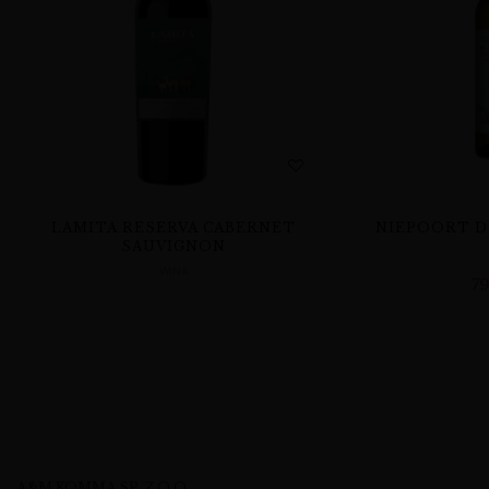
LAMITA RESERVA CABERNET
NIEPOORT D
SAUVIGNON
WINA
7
A&M KOMMA SP. Z O.O.