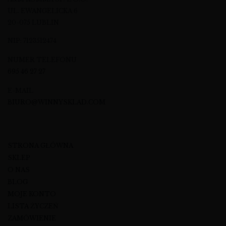
UL. EWANGELICKA 6
20-075 LUBLIN
NIP: 7123512474
NUMER TELEFONU
695 46 27 27
E-MAIL
BIURO@WINNYSKLAD.COM
STRONA GŁÓWNA
SKLEP
O NAS
BLOG
MOJE KONTO
LISTA ŻYCZEŃ
ZAMÓWIENIE