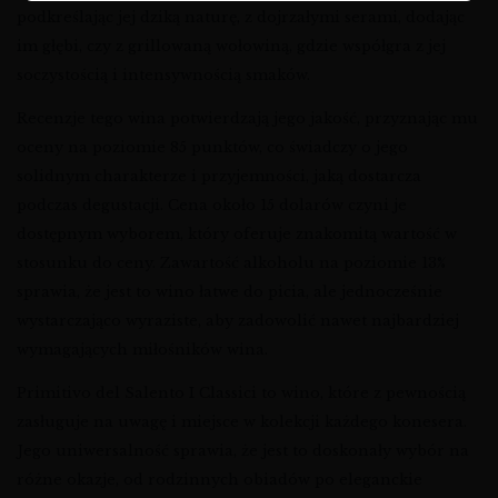
podkreślając jej dziką naturę, z dojrzałymi serami, dodając
im głębi, czy z grillowaną wołowiną, gdzie współgra z jej
soczystością i intensywnością smaków.
Recenzje tego wina potwierdzają jego jakość, przyznając mu
oceny na poziomie 85 punktów, co świadczy o jego
solidnym charakterze i przyjemności, jaką dostarcza
podczas degustacji. Cena około 15 dolarów czyni je
dostępnym wyborem, który oferuje znakomitą wartość w
stosunku do ceny. Zawartość alkoholu na poziomie 13%
sprawia, że jest to wino łatwe do picia, ale jednocześnie
wystarczająco wyraziste, aby zadowolić nawet najbardziej
wymagających miłośników wina.
Primitivo del Salento I Classici to wino, które z pewnością
zasługuje na uwagę i miejsce w kolekcji każdego konesera.
Jego uniwersalność sprawia, że jest to doskonały wybór na
różne okazje, od rodzinnych obiadów po eleganckie