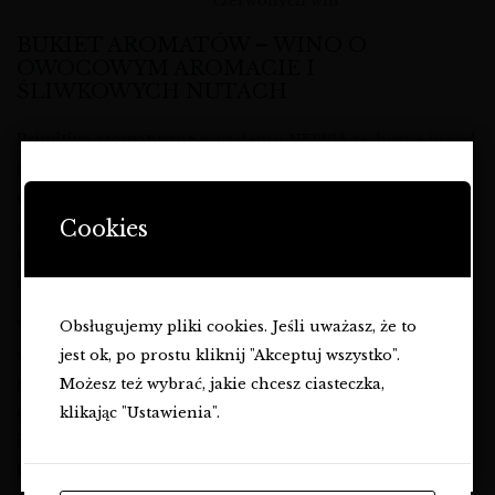
czerwonych win
BUKIET AROMATÓW – WINO O
OWOCOWYM AROMACIE I
ŚLIWKOWYCH NUTACH
Primitivo aromatyczne
w wydaniu NEPPIA zachwyca już od
pierwszego zbliżenia kieliszka do nosa. To
wino o
STRONA ZAWIERA OFERTĘ
owocowym aromacie
, w którym dominują dojrzałe, ciemne
DOTYCZĄCĄ NAPOJÓW
Cookies
owoce: jeżyny, czarne porzeczki, wiśnie i śliwki. Wyraźnie
ALKOHOLOWYCH I JEST
wyczuwalne jest także
wino o śliwkowych nutach
, które
PRZEZNACZONA TYLKO DLA
OSÓB PEŁNOLETNICH.
nadają całości aksamitnej głębi.
Obsługujemy pliki cookies. Jeśli uważasz, że to
W tle pojawiają się delikatne akcenty przypraw korzennych,
Czy masz ukończone
18
lat?
jest ok, po prostu kliknij "Akceptuj wszystko".
wanilii i kakao, podkreślające dojrzewanie wina i jego
TAK
Możesz też wybrać, jakie chcesz ciasteczka,
południowy charakter. To typowe
wino o ciemnych
klikając "Ustawienia".
owocach
, które łączy soczystość z elegancją. Aromat jest
NIE
intensywny, ale nie przytłaczający – zachęca do kolejnego
łyka i idealnie wpisuje się w styl
wino włoskie czerwone
z