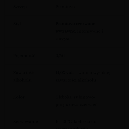
Szczep
Primitivo
Styl
Primitivo czerwone
wytrawne
, intensywne i
soczyste
Pojemność
0,75 l
Zawartość
14,0% vol.
– wino o wysokiej
alkoholu
zawartości alkoholu
Kolor
Głęboka, rubinowo-
purpurowa czerwień
Serwowanie
16–18 °C, kieliszki do