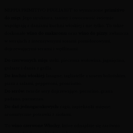
NEPPIA PRIMITIVO PUGLIA IGT to wymarzone
primitivo
do mięs
. Jego struktura, taniny i owocowość świetnie
współgrają z daniami kuchni włoskiej i nie tylko. To także
doskonałe
wino do makaronu
oraz
wino do pizzy
, zwłaszcza
w wersjach z intensywnymi sosami pomidorowymi,
dojrzewającymi serami i wędlinami.
Do czerwonych mięs:
steki, pieczona wołowina, jagnięcina,
gulasze i dania z grilla.
Do kuchni włoskiej:
lasagne, tagliatelle z sosem bolońskim,
pizza z salami, pepperoni, prosciutto.
Do serów:
twarde sery dojrzewające, pecorino, grana
padano, parmezan.
Do dań jednogarnkowych:
ragù, zapiekanki mięsne,
aromatyczne potrawki z ziołami.
To
wino czerwone Włochy
, które odnajdzie się zarówno