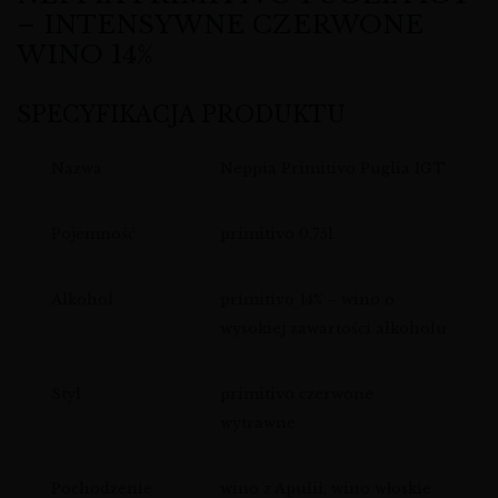
– INTENSYWNE CZERWONE
WINO 14%
SPECYFIKACJA PRODUKTU
Nazwa
Neppia Primitivo Puglia IGT
Pojemność
primitivo 0,75l
Alkohol
primitivo 14% – wino o
wysokiej zawartości alkoholu
Styl
primitivo czerwone
wytrawne
Pochodzenie
wino z Apulii, wino włoskie