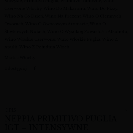
Soczyste
,
Primitivo Puglia
,
Primitivo Taniczne
,
Wino
Czerwone Włochy
,
Wino Do Makaronu
,
Wino Do Pizzy
,
Wino Na Co Dzień
,
Wino Na Prezent
,
Wino O Ciemnych
Owocach
,
Wino O Owocowym Aromacie
,
Wino O
Śliwkowych Nutach
,
Wino O Wysokiej Zawartości Alkoholu
,
Wino Włoskie Czerwone
,
Wino Włoskie Puglia
,
Wino Z
Apulii
,
Wino Z Południa Włoch
Marka:
Włochy
Udostępnij:
OPIS
NEPPIA PRIMITIVO PUGLIA
IGT – INTENSYWNE