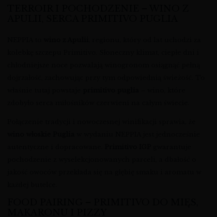
TERROIR I POCHODZENIE – WINO Z
APULII, SERCA PRIMITIVO PUGLIA
NEPPIA to
wino z Apulii
, regionu, który od lat uchodzi za
kolebkę szczepu Primitivo. Słoneczny klimat, ciepłe dni i
chłodniejsze noce pozwalają winogronom osiągnąć pełną
dojrzałość, zachowując przy tym odpowiednią świeżość. To
właśnie tutaj powstaje
primitivo puglia
– wino, które
zdobyło serca miłośników czerwieni na całym świecie.
Połączenie tradycji i nowoczesnej winifikacji sprawia, że
wino włoskie Puglia
w wydaniu NEPPIA jest jednocześnie
autentyczne i dopracowane.
Primitivo IGP
gwarantuje
pochodzenie z wyselekcjonowanych parceli, a dbałość o
jakość owoców przekłada się na głębię smaku i aromatu w
każdej butelce.
FOOD PAIRING – PRIMITIVO DO MIĘS,
MAKARONU I PIZZY