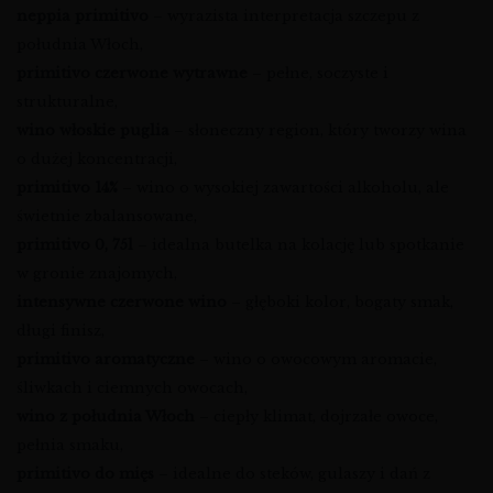
neppia primitivo
– wyrazista interpretacja szczepu z
południa Włoch,
primitivo czerwone wytrawne
– pełne, soczyste i
strukturalne,
wino włoskie puglia
– słoneczny region, który tworzy wina
o dużej koncentracji,
primitivo 14%
– wino o wysokiej zawartości alkoholu, ale
świetnie zbalansowane,
primitivo 0, 75l
– idealna butelka na kolację lub spotkanie
w gronie znajomych,
intensywne czerwone wino
– głęboki kolor, bogaty smak,
długi finisz,
primitivo aromatyczne
– wino o owocowym aromacie,
śliwkach i ciemnych owocach,
wino z południa Włoch
– ciepły klimat, dojrzałe owoce,
pełnia smaku,
primitivo do mięs
– idealne do steków, gulaszy i dań z