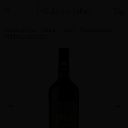
0
Strona główna
Sklep
Wina
Wina spokojne
NEPPIA PRIMITIVO