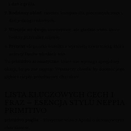
i dań z grilla.
Rodzinny obiad:
świetny kompan dla pieczonych mięs i
dań jednogarnkowych.
Wieczór we dwoje:
intensywne, ale gładkie wino, które
tworzy przytulny nastrój.
Prezent:
elegancka butelka z wyrazistą zawartością, która
ucieszy fanów włoskich win.
To
primitivo aromatyczne
, które nie wymaga specjalnej
okazji, by po nie sięgnąć. Wystarczy chwila, by docenić jego
głębię i ciepły, południowy charakter.
LISTA KLUCZOWYCH CECH I
FRAZ – ESENCJA STYLU NEPPIA
PRIMITIVO
primitivo puglia
– klasyczne wino z Apulii o intensywnym
charakterze,