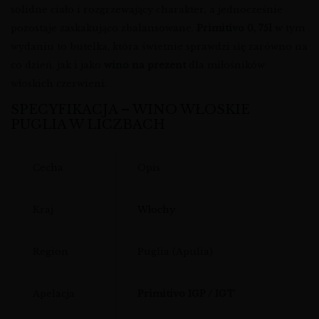
solidne ciało i rozgrzewający charakter, a jednocześnie
pozostaje zaskakująco zbalansowane.
Primitivo 0, 75l
w tym
wydaniu to butelka, która świetnie sprawdzi się zarówno na
co dzień, jak i jako
wino na prezent
dla miłośników
włoskich czerwieni.
SPECYFIKACJA – WINO WŁOSKIE
PUGLIA W LICZBACH
Cecha
Opis
Kraj
Włochy
Region
Puglia (Apulia)
Apelacja
Primitivo IGP / IGT