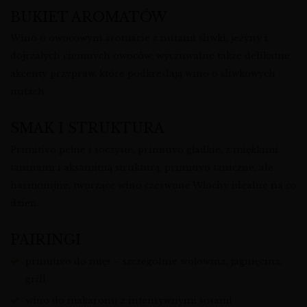
BUKIET AROMATÓW
Wino o owocowym aromacie z nutami śliwki, jeżyny i
dojrzałych ciemnych owoców; wyczuwalne także delikatne
akcenty przypraw, które podkreślają wino o śliwkowych
nutach.
SMAK I STRUKTURA
Primitivo pełne i soczyste, primitivo gładkie, z miękkimi
taninami i aksamitną strukturą; primitivo taniczne, ale
harmonijne, tworzące wino czerwone Włochy idealne na co
dzień.
PAIRINGI
primitivo do mięs – szczególnie wołowina, jagnięcina,
grill
wino do makaronu z intensywnymi sosami