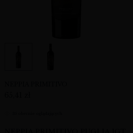
NEPPIA PRIMITIVO
65,41
zł
35
obecnie oglądających
NEPPIA PRIMITIVO PUGLIA IGT