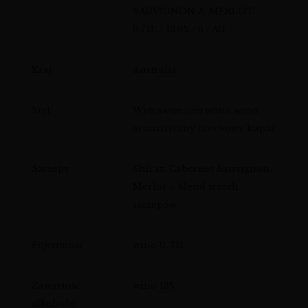
SAUVIGNON & MERLOT
0,75L / 13,0% / 6 / AU
Kraj
Australia
Styl
Wytrawne czerwone wino,
aromatyczny czerwony kupaż
Szczepy
Shiraz, Cabernet Sauvignon,
Merlot – blend trzech
szczepów
Pojemność
wino 0, 75l
Zawartość
wino 13%
alkoholu