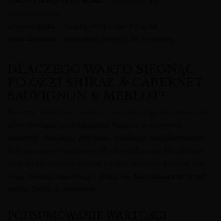
wino o intensywnym smaku
– wyraziste, ale
zrównoważone.
wino do grilla
– idealne do potraw z rusztu.
wino do steka
– naturalny partner dla wołowiny.
DLACZEGO WARTO SIĘGNĄĆ
PO OZZI SHIRAZ & CABERNET
SAUVIGNON & MERLOT?
To wino, które łączy w sobie wszystko, czego oczekujesz od
nowoczesnego australijskiego kupażu: intensywny,
owocowy charakter, przyjazną strukturę, wszechstronność
kulinarną i świetny stosunek jakości do ceny. Niezależnie
od tego, czy szukasz butelki na spontaniczny wieczór, czy
wina do solidnego steka z grilla, ten
Australian red blend
spełni Twoje oczekiwania.
PODSUMOWANIE WARTOŚCI