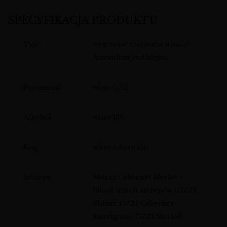
SPECYFIKACJA PRODUKTU
Typ
wytrawne czerwone wino /
Australian red blend
Pojemność
wino 0,75l
Alkohol
wino 13%
Kraj
wino z Australii
Szczepy
Shiraz Cabernet Merlot –
blend trzech szczepów (OZZI
Shiraz, OZZI Cabernet
Sauvignon, OZZI Merlot)