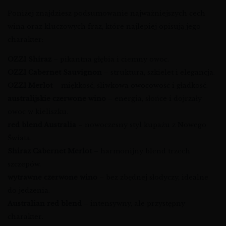
Poniżej znajdziesz podsumowanie najważniejszych cech
wina oraz kluczowych fraz, które najlepiej opisują jego
charakter:
OZZI Shiraz
– pikantna głębia i ciemny owoc.
OZZI Cabernet Sauvignon
– struktura, szkielet i elegancja.
OZZI Merlot
– miękkość, śliwkowa owocowość i gładkość.
australijskie czerwone wino
– energia, słońce i dojrzały
owoc w kieliszku.
red blend Australia
– nowoczesny styl kupażu z Nowego
Świata.
Shiraz Cabernet Merlot
– harmonijny blend trzech
szczepów.
wytrawne czerwone wino
– bez zbędnej słodyczy, idealne
do jedzenia.
Australian red blend
– intensywny, ale przystępny
charakter.