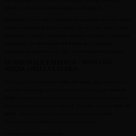
energię i głębię, Cabernet Sauvignon buduje strukturę i
szkielet, a Merlot dodaje miękkości i krągłości.
Kwasowość jest średnia, idealnie dopasowana do stylu wina,
dzięki czemu każdy łyk jest świeży, ale nie zbyt ostry. Finisz
jest długi, z nutami ciemnych owoców, delikatnej czekolady
i przypraw. To
Australian red blend
, który świetnie
sprawdzi się zarówno solo, jak i w towarzystwie jedzenia.
DOSKONAŁE PAIRINGI – WINO DO
MIĘSA, GRILLA I STEKA
Ten kupaż to wymarzone
wino do mięsa
. Jego struktura i
aromaty sprawiają, że idealnie odnajdzie się jako
wino do
steka
, szczególnie dobrze wysmażonej wołowiny, burgerów
premium czy soczystych żeberek. To także świetne
wino do
grilla
– poradzi sobie z intensywnymi marynatami,
przyprawami i dymnym aromatem potraw.
Świetnie pasuje również do: