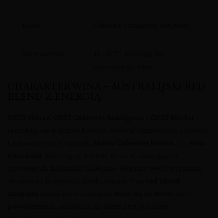
Kolor
Głęboka, rubinowa czerwień
Serwowanie
16–18 °C, kieliszki do
czerwonego wina
CHARAKTER WINA – AUSTRALIJSKI RED
BLEND Z ENERGIĄ
OZZI Shiraz
,
OZZI Cabernet Sauvignon
i
OZZI Merlot
spotykają się w jednej butelce, tworząc ekspresyjny, soczysty
i jednocześnie elegancki
Shiraz Cabernet Merlot
. To
wino
z Australii
, które łączy w sobie to, co w tamtejszych
czerwonych kupażach najlepsze: dojrzały owoc, wyrazistą
strukturę i przyjazną, gładką taninę. Ten
red blend
Australia
został stworzony jako
wino na co dzień
, ale z
powodzeniem odnajdzie się także przy bardziej