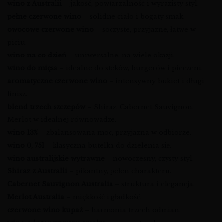
wino z Australii
– jakość, powtarzalność i wyrazisty styl.
pełne czerwone wino
– solidne ciało i bogaty smak.
owocowe czerwone wino
– soczyste, przyjazne, łatwe w
piciu.
wino na co dzień
– uniwersalne, na wiele okazji.
wino do mięsa
– idealne do steków, burgerów i pieczeni.
aromatyczne czerwone wino
– intensywny bukiet i długi
finisz.
blend trzech szczepów
– Shiraz, Cabernet Sauvignon,
Merlot w idealnej równowadze.
wino 13%
– zbalansowana moc, przyjazna w odbiorze.
wino 0, 75l
– klasyczna butelka do dzielenia się.
wino australijskie wytrawne
– nowoczesny, czysty styl.
Shiraz z Australii
– pikantny, pełen charakteru.
Cabernet Sauvignon Australia
– struktura i elegancja.
Merlot Australia
– miękkość i gładkość.
czerwone wino kupaż
– harmonia trzech odmian.