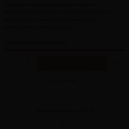
Australian red blend łączący moc i soczystość –
aromatyczne czerwone wino, idealne jako wino na co
dzień, oferujące świetny balans, intensywność i
uniwersalność w atrakcyjnym stylu.
Pozostało
36 sztuk
w magazynie
DODAJ DO KOSZYKA
KUP TERAZ
Darmowa dostawa od 360 zł