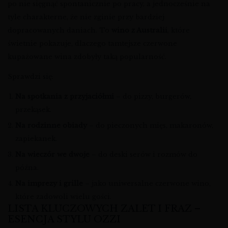
po nie sięgnąć spontanicznie po pracy, a jednocześnie na
tyle charakterne, że nie zginie przy bardziej
dopracowanych daniach. To
wino z Australii
, które
świetnie pokazuje, dlaczego tamtejsze czerwone
kupażowane wina zdobyły taką popularność.
Sprawdzi się:
Na spotkania z przyjaciółmi
– do pizzy, burgerów,
przekąsek.
Na rodzinne obiady
– do pieczonych mięs, makaronów,
zapiekanek.
Na wieczór we dwoje
– do deski serów i rozmów do
późna.
Na imprezy i grille
– jako uniwersalne czerwone wino,
które zadowoli wielu gości.
LISTA KLUCZOWYCH ZALET I FRAZ –
ESENCJA STYLU OZZI