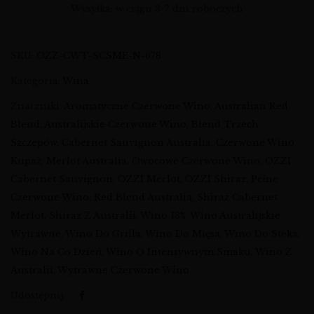
Wysyłka: w ciągu 3-7 dni roboczych
SKU:
OZZ-CWT-SCSME-N-678
Kategoria:
Wina
Znaczniki:
Aromatyczne Czerwone Wino
,
Australian Red
Blend
,
Australijskie Czerwone Wino
,
Blend Trzech
Szczepów
,
Cabernet Sauvignon Australia
,
Czerwone Wino
Kupaż
,
Merlot Australia
,
Owocowe Czerwone Wino
,
OZZI
Cabernet Sauvignon
,
OZZI Merlot
,
OZZI Shiraz
,
Pełne
Czerwone Wino
,
Red Blend Australia
,
Shiraz Cabernet
Merlot
,
Shiraz Z Australii
,
Wino 13%
,
Wino Australijskie
Wytrawne
,
Wino Do Grilla
,
Wino Do Mięsa
,
Wino Do Steka
,
Wino Na Co Dzień
,
Wino O Intensywnym Smaku
,
Wino Z
Australii
,
Wytrawne Czerwone Wino
Udostępnij: