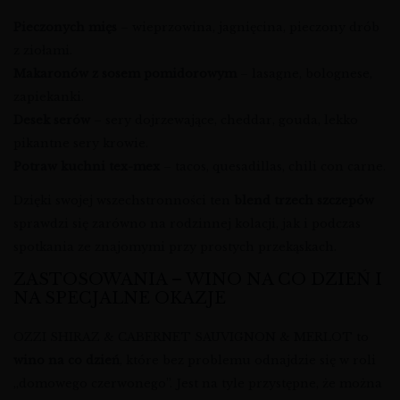
Pieczonych mięs
– wieprzowina, jagnięcina, pieczony drób
z ziołami.
Makaronów z sosem pomidorowym
– lasagne, bolognese,
zapiekanki.
Desek serów
– sery dojrzewające, cheddar, gouda, lekko
pikantne sery krowie.
Potraw kuchni tex-mex
– tacos, quesadillas, chili con carne.
Dzięki swojej wszechstronności ten
blend trzech szczepów
sprawdzi się zarówno na rodzinnej kolacji, jak i podczas
spotkania ze znajomymi przy prostych przekąskach.
ZASTOSOWANIA – WINO NA CO DZIEŃ I
NA SPECJALNE OKAZJE
OZZI SHIRAZ & CABERNET SAUVIGNON & MERLOT to
wino na co dzień
, które bez problemu odnajdzie się w roli
„domowego czerwonego”. Jest na tyle przystępne, że można