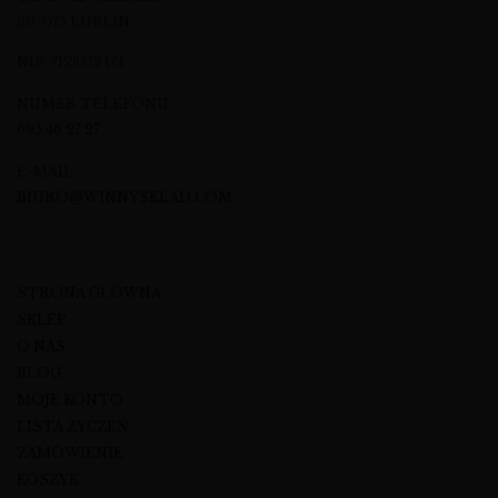
20-075 LUBLIN
NIP: 7123512474
NUMER TELEFONU
695 46 27 27
E-MAIL
BIURO@WINNYSKLAD.COM
STRONA GŁÓWNA
SKLEP
O NAS
BLOG
MOJE KONTO
LISTA ŻYCZEŃ
ZAMÓWIENIE
KOSZYK