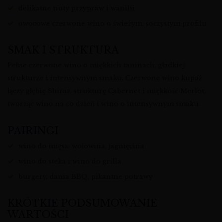
delikatne nuty przypraw i wanilii
owocowe czerwone wino o świeżym, soczystym profilu
SMAK I STRUKTURA
Pełne czerwone wino o miękkich taninach, gładkiej
strukturze i intensywnym smaku. Czerwone wino kupaż
łączy głębię Shiraz, strukturę Cabernet i miękkość Merlot,
tworząc wino na co dzień i wino o intensywnym smaku.
PAIRINGI
wino do mięsa: wołowina, jagnięcina
wino do steka i wino do grilla
burgery, dania BBQ, pikantne potrawy
KRÓTKIE PODSUMOWANIE
WARTOŚCI