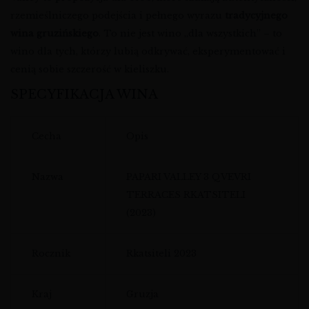
rzemieślniczego podejścia i pełnego wyrazu
tradycyjnego
wina gruzińskiego
. To nie jest wino „dla wszystkich” – to
wino dla tych, którzy lubią odkrywać, eksperymentować i
cenią sobie szczerość w kieliszku.
SPECYFIKACJA WINA
Cecha
Opis
Nazwa
PAPARI VALLEY 3 QVEVRI
TERRACES RKATSITELI
(2023)
Rocznik
Rkatsiteli 2023
Kraj
Gruzja