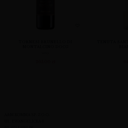
TORNESI BRUNELLO DI
TENUTA SANT
MONTALCINO DOCG
BIA
WINA
265,00
zł
6
A&M KOMMA SP. Z O.O.
UL. EWANGELICKA 6
20-075 LUBLIN