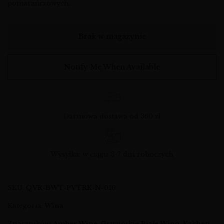
pomarańczowych.
Brak w magazynie
Notify Me When Available
Darmowa dostawa od 360 zł
Wysyłka: w ciągu 3-7 dni roboczych
SKU:
QVR-BWT-PVTRK-N-010
Kategoria:
Wina
Znaczników:
Amber Wine
,
Gruzińskie Białe Wino
,
Kakheti