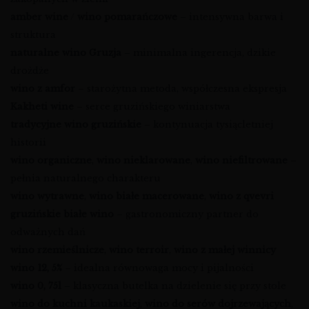
amber wine
/
wino pomarańczowe
– intensywna barwa i
struktura
naturalne wino Gruzja
– minimalna ingerencja, dzikie
drożdże
wino z amfor
– starożytna metoda, współczesna ekspresja
Kakheti wine
– serce gruzińskiego winiarstwa
tradycyjne wino gruzińskie
– kontynuacja tysiącletniej
historii
wino organiczne
,
wino nieklarowane
,
wino niefiltrowane
–
pełnia naturalnego charakteru
wino wytrawne
,
wino białe macerowane
,
wino z qvevri
gruzińskie białe wino
– gastronomiczny partner do
odważnych dań
wino rzemieślnicze
,
wino terroir
,
wino z małej winnicy
wino 12, 5%
– idealna równowaga mocy i pijalności
wino 0, 75l
– klasyczna butelka na dzielenie się przy stole
wino do kuchni kaukaskiej
,
wino do serów dojrzewających
,