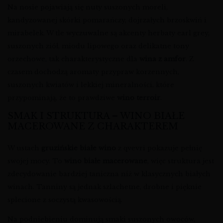
Na nosie pojawiają się nuty suszonych moreli,
kandyzowanej skórki pomarańczy, dojrzałych brzoskwiń i
mirabelek. W tle wyczuwalne są akcenty herbaty earl grey,
suszonych ziół, miodu lipowego oraz delikatne tony
orzechowe, tak charakterystyczne dla
wina z amfor
. Z
czasem dochodzą aromaty przypraw korzennych,
suszonych kwiatów i lekkiej mineralności, które
przypominają, że to prawdziwe
wino terroir
.
SMAK I STRUKTURA – WINO BIAŁE
MACEROWANE Z CHARAKTEREM
W ustach
gruzińskie białe wino
z qvevri pokazuje pełnię
swojej mocy. To
wino białe macerowane
, więc struktura jest
zdecydowanie bardziej taniczna niż w klasycznych białych
winach. Tanniny są jednak szlachetne, drobne i pięknie
splecione z soczystą kwasowością.
Na podniebieniu dominują smaki suszonych owoców,