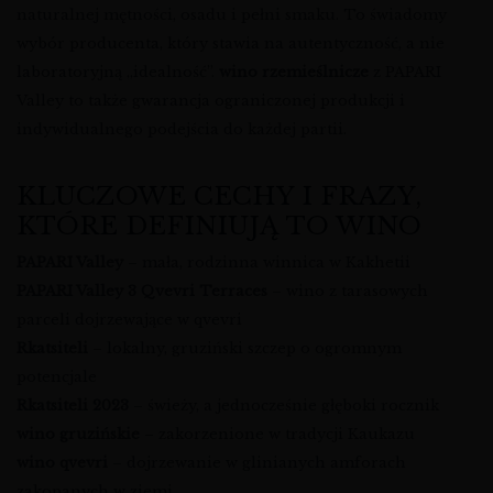
naturalnej mętności, osadu i pełni smaku. To świadomy
wybór producenta, który stawia na autentyczność, a nie
laboratoryjną „idealność”.
wino rzemieślnicze
z PAPARI
Valley to także gwarancja ograniczonej produkcji i
indywidualnego podejścia do każdej partii.
KLUCZOWE CECHY I FRAZY,
KTÓRE DEFINIUJĄ TO WINO
PAPARI Valley
– mała, rodzinna winnica w Kakhetii
PAPARI Valley 3 Qvevri Terraces
– wino z tarasowych
parceli dojrzewające w qvevri
Rkatsiteli
– lokalny, gruziński szczep o ogromnym
potencjale
Rkatsiteli 2023
– świeży, a jednocześnie głęboki rocznik
wino gruzińskie
– zakorzenione w tradycji Kaukazu
wino qvevri
– dojrzewanie w glinianych amforach
zakopanych w ziemi