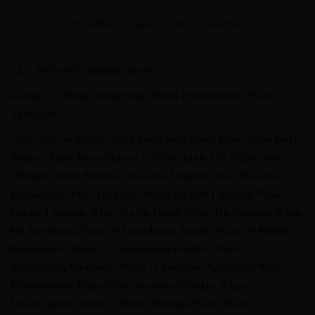
Wysyłka: w ciągu 3-7 dni roboczych
SKU:
PEP-BWT-BIANC-N-032
Kategorie:
Wina
,
Wina Białe
,
Wina Półwytrawne
,
Wina
Spokojne
Znaczników:
Bianco Italy
,
Delikatne Wino Białe
,
Pepe Nero
Bianco
,
Pepe Nero Bianco 0
,
Wino Białe 12%
,
Wino Białe
Włoskie
,
Wino Bianco
,
Wino Do Lekkich Dań
,
Wino Do
Makaronu
,
Wino Do Pizzy
,
Wino Do Ryb I Sałatek
,
Wino
Lekkie I Świeże
,
Wino Na Co Dzień
,
Wino Na Prezent
,
Wino
Na Spotkania
,
Wino O Łagodnym Smaku
,
Wino O Niskiej
Kwasowości
,
Wino O Owocowym Profilu
,
Wino O
Subtelnym Aromacie
,
Wino O Świeżym Aromacie
,
Wino
Półwytrawne Białe
,
Wino Stołowe Włoskie
,
Wino
Uniwersalne
,
Wino Z Włoch
,
Włoskie Wino Białe