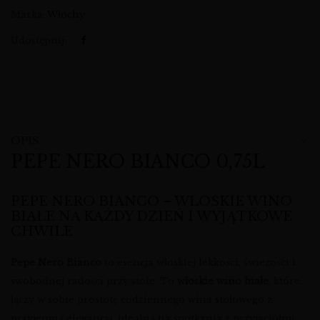
Marka:
Włochy
Udostępnij:
OPIS
PEPE NERO BIANCO 0,75L
PEPE NERO BIANCO – WŁOSKIE WINO
BIAŁE NA KAŻDY DZIEŃ I WYJĄTKOWE
CHWILE
Pepe Nero Bianco
to esencja włoskiej lekkości, świeżości i
swobodnej radości przy stole. To
włoskie wino białe
, które
łączy w sobie prostotę codziennego wina stołowego z
przyjemną elegancją, idealną na spotkania z przyjaciółmi,