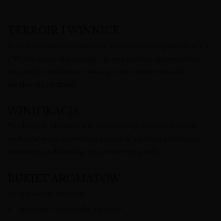
TERROIR I WINNICE
Pepe nero bianco powstaje w słonecznych regionach wino
z Włoch, gdzie dojrzewające grona zachowują naturalną
świeżość i delikatność, tworząc wino stołowe włoskie
idealne na co dzień.
WINIFIKACJA
Tradycyjna winifikacja w niskiej temperaturze pozwala
zachować wino o świeżym aromacie i wino o subtelnym
aromacie, podkreślając jego owocowy profil.
BUKIET AROMATÓW
cytrusowa świeżość
delikatne nuty jabłka i gruszki