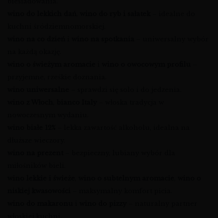
biesiadowania.
wino do lekkich dań
,
wino do ryb i sałatek
– idealne do
kuchni śródziemnomorskiej.
wino na co dzień
i
wino na spotkania
– uniwersalny wybór
na każdą okazję.
wino o świeżym aromacie
i
wino o owocowym profilu
–
przyjemne, rześkie doznania.
wino uniwersalne
– sprawdzi się solo i do jedzenia.
wino z Włoch
,
bianco Italy
– włoska tradycja w
nowoczesnym wydaniu.
wino białe 12%
– lekka zawartość alkoholu, idealna na
dłuższe wieczory.
wino na prezent
– bezpieczny, lubiany wybór dla
miłośników bieli.
wino lekkie i świeże
,
wino o subtelnym aromacie
,
wino o
niskiej kwasowości
– maksymalny komfort picia.
wino do makaronu
i
wino do pizzy
– naturalny partner
włoskiej kuchni.