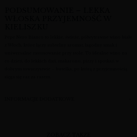
PODSUMOWANIE – LEKKA
WŁOSKA PRZYJEMNOŚĆ W
KIELISZKU
Pepe Nero Bianco to lekkie, świeże, półwytrawne wino białe
z Włoch, które łączy subtelny aromat, łagodny smak i
uniwersalne zastosowanie przy stole. To idealne wino na
co dzień, do lekkich dań, makaronu, pizzy i spotkań w
dobrym towarzystwie – butelka, po którą z przyjemnością
sięga się raz za razem.
INFORMACJE DODATKOWE
ZOBACZ TAKŻE