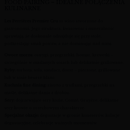
FOOD PAIRING – IDEALNE POŁĄCZENIA
KULINARNE
Les Perrières Premier Cru
to wino stworzone do
gastronomii. Jego struktura, kwasowość i mineralność
sprawiają, że doskonale odnajduje się przy stole,
podkreślając smak potraw, a nie dominując nad nimi.
Owoce morza:
ostrygi, przegrzebki, homar, krewetki –
szczególnie w maślanych sosach lub delikatnie grillowane.
Ryby:
turbota, sola, sandacz, dorsz – pieczone, grillowane
lub w sosie beurre blanc.
Kuchnia fine dining:
risotto z truflami, przegrzebki na
maśle, delikatne dania z drobiu.
Sery:
dojrzewające sery kozie, Comté, Gruyère, delikatne
sery krowie o orzechowym charakterze.
Specjalne okazje:
degustacje w gronie koneserów, kolacje
degustacyjne, celebracje ważnych momentów.