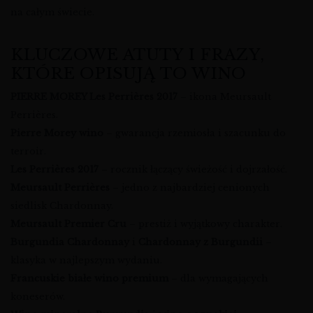
na całym świecie.
KLUCZOWE ATUTY I FRAZY,
KTÓRE OPISUJĄ TO WINO
PIERRE MOREY Les Perrières 2017
– ikona Meursault
Perrières.
Pierre Morey wino
– gwarancja rzemiosła i szacunku do
terroir.
Les Perrières 2017
– rocznik łączący świeżość i dojrzałość.
Meursault Perrières
– jedno z najbardziej cenionych
siedlisk Chardonnay.
Meursault Premier Cru
– prestiż i wyjątkowy charakter.
Burgundia Chardonnay
i
Chardonnay z Burgundii
–
klasyka w najlepszym wydaniu.
Francuskie białe wino premium
– dla wymagających
koneserów.