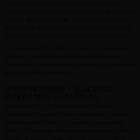
wymagającego miłośnika Burgundii, jako butelka na
rocznicę, ważną kolację biznesową czy celebrację życiowych
sukcesów.
Burgundia Premier Cru
w tej odsłonie to także
świetny wybór do restauracyjnych kart win, gdzie liczy się
prestiż, rozpoznawalność producenta i pewność jakości.
Les Perrières od Pierre Morey to wino, które warto mieć w
piwniczce – zarówno do powolnego odkrywania jego
ewolucji, jak i do serwowania w momentach, gdy potrzebne
jest coś naprawdę wyjątkowego.
PODSUMOWANIE – DLACZEGO
WARTO MIEĆ TĘ BUTELKĘ
PIERRE MOREY – LES PERRIERES 2017 to wybitne
Chardonnay z Burgundii, łączące mineralność, elegancję i
głębię Meursault Premier Cru w jednej, dopracowanej
butelce. To francuskie białe wino premium, które zachwyci
koneserów, wzbogaci każdą piwniczkę i sprawi, że każda