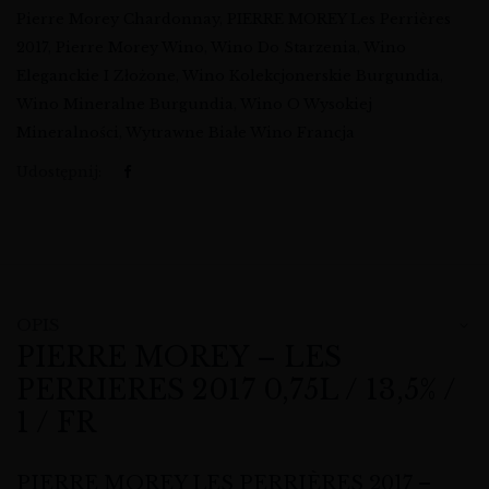
Pierre Morey Chardonnay
,
PIERRE MOREY Les Perrières
2017
,
Pierre Morey Wino
,
Wino Do Starzenia
,
Wino
Eleganckie I Złożone
,
Wino Kolekcjonerskie Burgundia
,
Wino Mineralne Burgundia
,
Wino O Wysokiej
Mineralności
,
Wytrawne Białe Wino Francja
Udostępnij:
OPIS
PIERRE MOREY – LES
PERRIERES 2017 0,75L / 13,5% /
1 / FR
PIERRE MOREY LES PERRIÈRES 2017 –