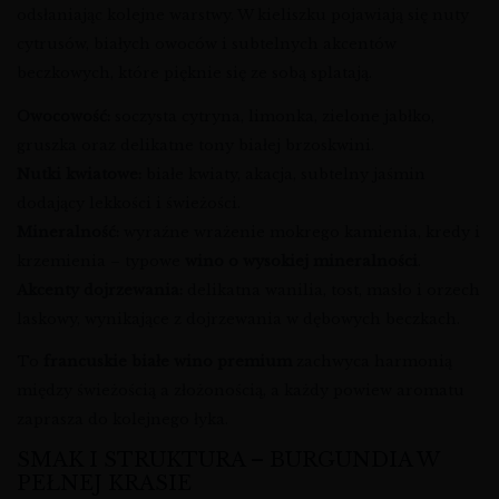
odsłaniając kolejne warstwy. W kieliszku pojawiają się nuty
cytrusów, białych owoców i subtelnych akcentów
beczkowych, które pięknie się ze sobą splatają.
Owocowość:
soczysta cytryna, limonka, zielone jabłko,
gruszka oraz delikatne tony białej brzoskwini.
Nutki kwiatowe:
białe kwiaty, akacja, subtelny jaśmin
dodający lekkości i świeżości.
Mineralność:
wyraźne wrażenie mokrego kamienia, kredy i
krzemienia – typowe
wino o wysokiej mineralności
.
Akcenty dojrzewania:
delikatna wanilia, tost, masło i orzech
laskowy, wynikające z dojrzewania w dębowych beczkach.
To
francuskie białe wino premium
zachwyca harmonią
między świeżością a złożonością, a każdy powiew aromatu
zaprasza do kolejnego łyka.
SMAK I STRUKTURA – BURGUNDIA W
PEŁNEJ KRASIE