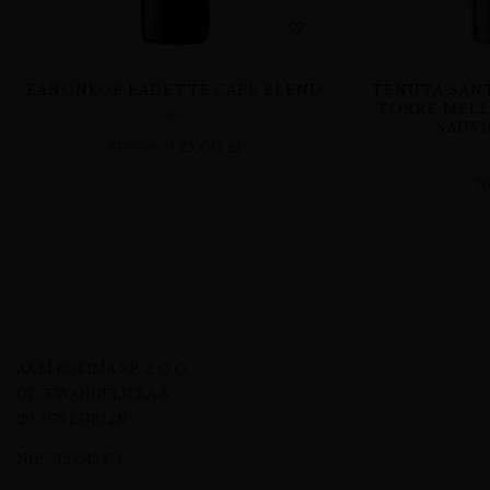
KANONKOP KADETTE CAPE BLEND
TENUTA SANT
TORRE MELL
WINA
SAUVI
89,00
zł
75,00
zł
7
A&M KOMMA SP. Z O.O.
UL. EWANGELICKA 6
20-075 LUBLIN
NIP: 7123512474