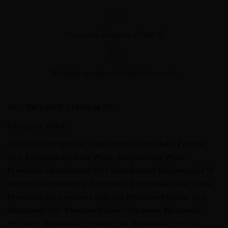
Darmowa dostawa od 360 zł
Wysyłka: w ciągu 3-7 dni roboczych
SKU:
PMY-BWT-LPERR-N-717
Kategoria:
Wina
Znaczniki:
Burgundia Chardonnay
,
Burgundia Premier
Cru
,
Burgundzkie Białe Wino
,
Burgundzkie Wino
Premium
,
Chardonnay 2017
,
Chardonnay Dojrzewające W
Beczce
,
Chardonnay Z Burgundii
,
Francuskie Białe Wino
Premium
,
Les Perrières 2017
,
Les Perrières Premier Cru
,
Meursault 2017
,
Meursault Białe Wytrawne
,
Meursault
Perrières
,
Meursault Premier Cru
,
Meursault Terroir
,