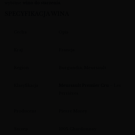
wybitne
wino do starzenia
.
SPECYFIKACJA WINA
Cecha
Opis
Kraj
Francja
Region
Burgundia, Meursault
Klasyfikacja
Meursault Premier Cru
– Les
Perrières
Producent
Pierre Morey
Szczep
100% Chardonnay