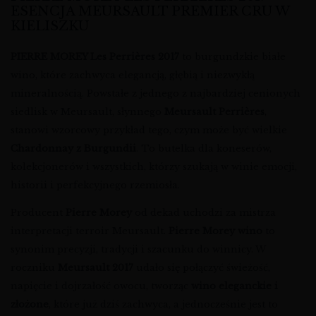
ESENCJA MEURSAULT PREMIER CRU W
KIELISZKU
PIERRE MOREY Les Perrières 2017
to burgundzkie białe
wino, które zachwyca elegancją, głębią i niezwykłą
mineralnością. Powstałe z jednego z najbardziej cenionych
siedlisk w Meursault, słynnego
Meursault Perrières
,
stanowi wzorcowy przykład tego, czym może być wielkie
Chardonnay z Burgundii
. To butelka dla koneserów,
kolekcjonerów i wszystkich, którzy szukają w winie emocji,
historii i perfekcyjnego rzemiosła.
Producent
Pierre Morey
od dekad uchodzi za mistrza
interpretacji terroir Meursault.
Pierre Morey wino
to
synonim precyzji, tradycji i szacunku do winnicy. W
roczniku
Meursault 2017
udało się połączyć świeżość,
napięcie i dojrzałość owocu, tworząc
wino eleganckie i
złożone
, które już dziś zachwyca, a jednocześnie jest to