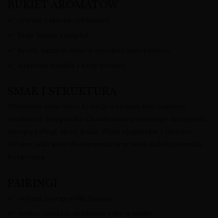
BUKIET AROMATÓW
cytrusy i skórka cytrynowa
białe kwiaty i migdał
kreda, kamień, wino o wysokiej mineralności
subtelna wanilia i nuty tostowe
SMAK I STRUKTURA
Wytrawne białe wino Francja o eleganckiej, napiętej
strukturze. Burgundia Chardonnay prezentuje tu czystość,
energię i długi, słony finisz. Wino eleganckie i złożone,
idealne jako wino do starzenia oraz wino kolekcjonerskie
Burgundia.
PAIRINGI
ostrygi, przegrzebki, homar
turbot, sandacz, delikatne ryby w maśle