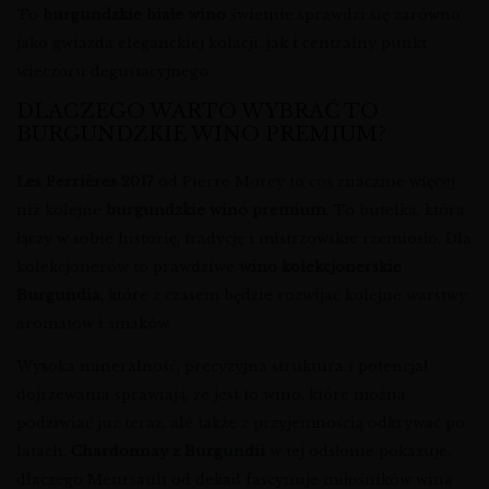
To
burgundzkie białe wino
świetnie sprawdzi się zarówno
jako gwiazda eleganckiej kolacji, jak i centralny punkt
wieczoru degustacyjnego.
DLACZEGO WARTO WYBRAĆ TO
BURGUNDZKIE WINO PREMIUM?
Les Perrières 2017
od Pierre Morey to coś znacznie więcej
niż kolejne
burgundzkie wino premium
. To butelka, która
łączy w sobie historię, tradycję i mistrzowskie rzemiosło. Dla
kolekcjonerów to prawdziwe
wino kolekcjonerskie
Burgundia
, które z czasem będzie rozwijać kolejne warstwy
aromatów i smaków.
Wysoka mineralność, precyzyjna struktura i potencjał
dojrzewania sprawiają, że jest to wino, które można
podziwiać już teraz, ale także z przyjemnością odkrywać po
latach.
Chardonnay z Burgundii
w tej odsłonie pokazuje,
dlaczego Meursault od dekad fascynuje miłośników wina