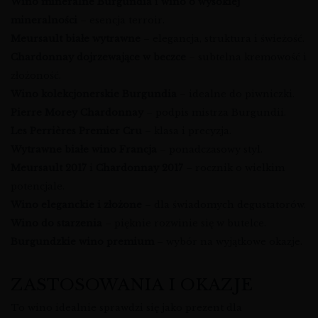
Wino mineralne Burgundia
i
wino o wysokiej
mineralności
– esencja terroir.
Meursault białe wytrawne
– elegancja, struktura i świeżość.
Chardonnay dojrzewające w beczce
– subtelna kremowość i
złożoność.
Wino kolekcjonerskie Burgundia
– idealne do piwniczki.
Pierre Morey Chardonnay
– podpis mistrza Burgundii.
Les Perrières Premier Cru
– klasa i precyzja.
Wytrawne białe wino Francja
– ponadczasowy styl.
Meursault 2017
i
Chardonnay 2017
– rocznik o wielkim
potencjale.
Wino eleganckie i złożone
– dla świadomych degustatorów.
Wino do starzenia
– pięknie rozwinie się w butelce.
Burgundzkie wino premium
– wybór na wyjątkowe okazje.
ZASTOSOWANIA I OKAZJE
To wino idealnie sprawdzi się jako prezent dla