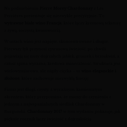
Na podniebieniu
Pierre Morey Chardonnay
z Les
Perrières prezentuje się niezwykle precyzyjnie. To
wytrawne białe wino Francja
, które łączy kremową teksturę
z żywą, soczystą kwasowością.
W ustach wino jest napięte, skoncentrowane i długie.
Pierwszy łyk przynosi cytrusową świeżość, po chwili
pojawiają się nuty dojrzałych jabłek, gruszek i brzoskwiń, a
całość spina wyraźna, kredowa mineralność. Struktura jest
wielowymiarowa, ale nigdy ciężka – to
wino eleganckie i
złożone
, które zachowuje niezwykłą finezję.
Finisz jest długi, czysty, z wyraźnym, kamienistym
akcentem, który przypomina, że mamy do czynienia z
jednym z najwspanialszych siedlisk Chardonnay w
Burgundii.
Chardonnay 2017
w tym wydaniu pokazuje, jak
pięknie rocznik łączy świeżość z dojrzałością.