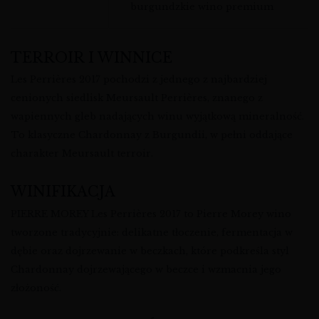
burgundzkie wino premium
TERROIR I WINNICE
Les Perrières 2017 pochodzi z jednego z najbardziej
cenionych siedlisk Meursault Perrières, znanego z
wapiennych gleb nadających winu wyjątkową mineralność.
To klasyczne Chardonnay z Burgundii, w pełni oddające
charakter Meursault terroir.
WINIFIKACJA
PIERRE MOREY Les Perrières 2017 to Pierre Morey wino
tworzone tradycyjnie: delikatne tłoczenie, fermentacja w
dębie oraz dojrzewanie w beczkach, które podkreśla styl
Chardonnay dojrzewającego w beczce i wzmacnia jego
złożoność.