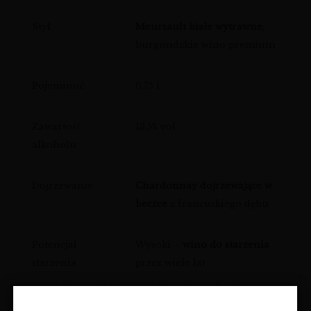
Styl
Meursault białe wytrawne
,
burgundzkie wino premium
Pojemność
0,75 l
Zawartość
13,5% vol.
alkoholu
Dojrzewanie
Chardonnay dojrzewające w
beczce
z francuskiego dębu
Potencjał
Wysoki –
wino do starzenia
starzenia
przez wiele lat
TERROIR MEURSAULT PERRIÈRES –
SERCE BURGUNDII