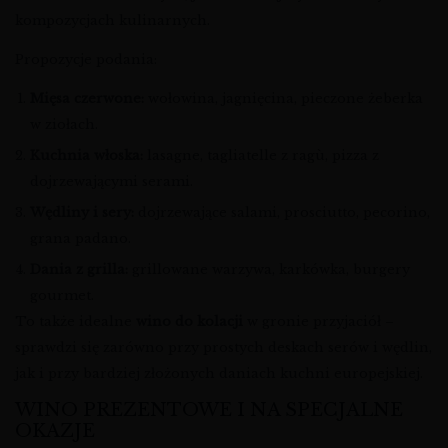
kompozycjach kulinarnych.
Propozycje podania:
Mięsa czerwone:
wołowina, jagnięcina, pieczone żeberka
w ziołach.
Kuchnia włoska:
lasagne, tagliatelle z ragù, pizza z
dojrzewającymi serami.
Wędliny i sery:
dojrzewające salami, prosciutto, pecorino,
grana padano.
Dania z grilla:
grillowane warzywa, karkówka, burgery
gourmet.
To także idealne
wino do kolacji
w gronie przyjaciół –
sprawdzi się zarówno przy prostych deskach serów i wędlin,
jak i przy bardziej złożonych daniach kuchni europejskiej.
WINO PREZENTOWE I NA SPECJALNE
OKAZJE