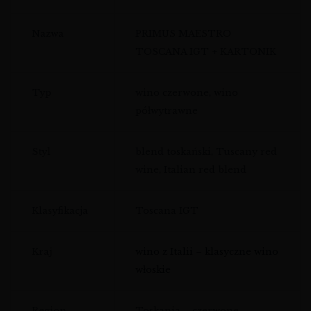
Nazwa
PRIMUS MAESTRO
TOSCANA IGT + KARTONIK
Typ
wino czerwone, wino
półwytrawne
Styl
blend toskański, Tuscany red
wine, Italian red blend
Klasyfikacja
Toscana IGT
Kraj
wino z Italii – klasyczne wino
włoskie
Region
Toskania – czerwone