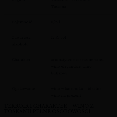
Toscana
Pojemność
0,75 l
Zawartość
12,5% vol
alkoholu
Charakter
aromatyczne czerwone wino,
wino eleganckie, wino
butikowe
Opakowanie
wino w kartoniku – idealne
wino na prezent
TERROIR I CHARAKTER – WINO Z
TOSKANII PEŁNE OSOBOWOŚCI