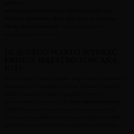
posiłków.
aromatyczne czerwone wino
,
wino eleganckie
,
wino
butikowe
,
limitowana edycja wina
,
wino na specjalną
okazję
,
wino dla konesera
– opisują charakter i
przeznaczenie tej etykiety.
DLACZEGO WARTO WYBRAĆ
PRIMUS MAESTRO TOSCANA
IGT?
To wino łączy w sobie wszystko, czego można oczekiwać od
nowoczesnej, toskańskiej czerwieni: wyrazisty, owocowy
bukiet, harmonijny smak, elegancką strukturę i
dopracowaną prezentację. Jako
wino włoskie premium
,
PRIMUS Maestro Toscana sprawdzi się zarówno przy
codziennych posiłkach, jak i podczas wyjątkowych chwil,
które chcesz podkreślić czymś naprawdę szczególnym.