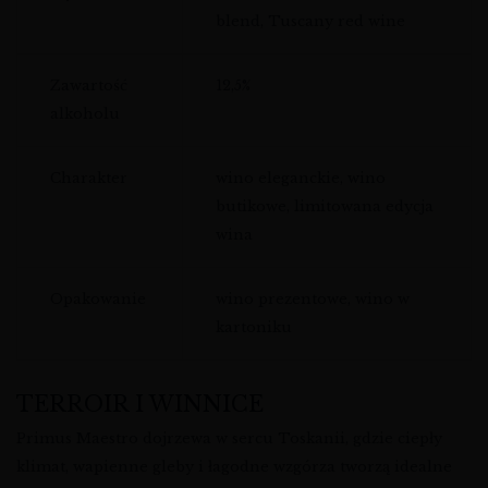
blend, Tuscany red wine
Zawartość
12,5%
alkoholu
Charakter
wino eleganckie, wino
butikowe, limitowana edycja
wina
Opakowanie
wino prezentowe, wino w
kartoniku
TERROIR I WINNICE
Primus Maestro dojrzewa w sercu Toskanii, gdzie ciepły
klimat, wapienne gleby i łagodne wzgórza tworzą idealne