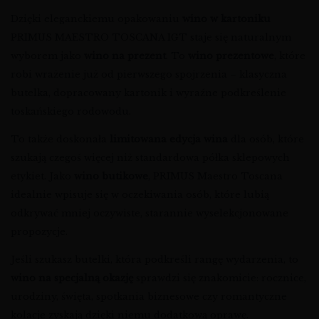
Dzięki eleganckiemu opakowaniu
wino w kartoniku
PRIMUS MAESTRO TOSCANA IGT staje się naturalnym
wyborem jako
wino na prezent
. To
wino prezentowe
, które
robi wrażenie już od pierwszego spojrzenia – klasyczna
butelka, dopracowany kartonik i wyraźne podkreślenie
toskańskiego rodowodu.
To także doskonała
limitowana edycja wina
dla osób, które
szukają czegoś więcej niż standardowa półka sklepowych
etykiet. Jako
wino butikowe
, PRIMUS Maestro Toscana
idealnie wpisuje się w oczekiwania osób, które lubią
odkrywać mniej oczywiste, starannie wyselekcjonowane
propozycje.
Jeśli szukasz butelki, która podkreśli rangę wydarzenia, to
wino na specjalną okazję
sprawdzi się znakomicie: rocznice,
urodziny, święta, spotkania biznesowe czy romantyczne
kolacje zyskają dzięki niemu dodatkową oprawę.