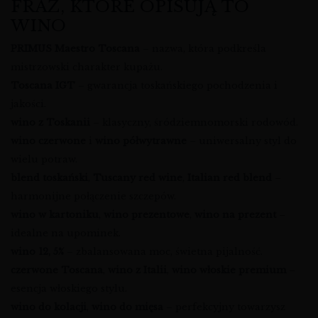
FRAZ, KTÓRE OPISUJĄ TO
WINO
PRIMUS Maestro Toscana
– nazwa, która podkreśla
mistrzowski charakter kupażu.
Toscana IGT
– gwarancja toskańskiego pochodzenia i
jakości.
wino z Toskanii
– klasyczny, śródziemnomorski rodowód.
wino czerwone
i
wino półwytrawne
– uniwersalny styl do
wielu potraw.
blend toskański
,
Tuscany red wine
,
Italian red blend
–
harmonijne połączenie szczepów.
wino w kartoniku
,
wino prezentowe
,
wino na prezent
–
idealne na upominek.
wino 12, 5%
– zbalansowana moc, świetna pijalność.
czerwone Toscana
,
wino z Italii
,
wino włoskie premium
–
esencja włoskiego stylu.
wino do kolacji
,
wino do mięsa
– perfekcyjny towarzysz