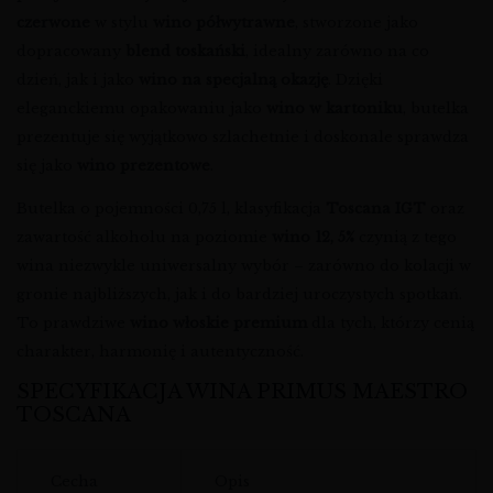
czerwone
w stylu
wino półwytrawne
, stworzone jako
dopracowany
blend toskański
, idealny zarówno na co
dzień, jak i jako
wino na specjalną okazję
. Dzięki
eleganckiemu opakowaniu jako
wino w kartoniku
, butelka
prezentuje się wyjątkowo szlachetnie i doskonale sprawdza
się jako
wino prezentowe
.
Butelka o pojemności 0,75 l, klasyfikacja
Toscana IGT
oraz
zawartość alkoholu na poziomie
wino 12, 5%
czynią z tego
wina niezwykle uniwersalny wybór – zarówno do kolacji w
gronie najbliższych, jak i do bardziej uroczystych spotkań.
To prawdziwe
wino włoskie premium
dla tych, którzy cenią
charakter, harmonię i autentyczność.
SPECYFIKACJA WINA PRIMUS MAESTRO
TOSCANA
Cecha
Opis