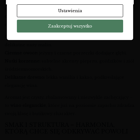
głęboki, rubinowy kolor, który od razu zapowiada
intensywność doznań. To prawdziwie
aromatyczne
Ustawienia
czerwone wino
, w którym pierwsze skrzypce grają dojrzałe
czerwone owoce.
Zaakceptuj wszystko
Czerwone owoce:
soczysta wiśnia, dojrzała śliwka i
delikatne nuty malin.
Ciemne owoce:
jeżyny i czarne porzeczki dodające głębi.
Nutki korzenne:
subtelne akcenty pieprzu, goździków i ziół
śródziemnomorskich.
Delikatne drewno:
lekka wanilia i kakao, podkreślające
elegancję wina.
Aromat jest czysty, zbalansowany i niezwykle zachęcający –
to
wino eleganckie
, które już na poziomie zapachu zdradza
swoją klasę i butikowy charakter.
SMAK I STRUKTURA – HARMONIA,
KTÓRĄ CHCE SIĘ ODKRYWAĆ POWOLI