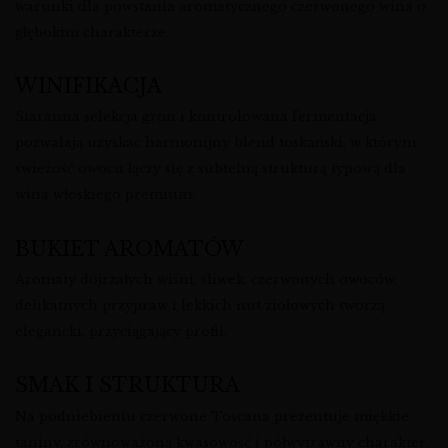
warunki dla powstania aromatycznego czerwonego wina o
głębokim charakterze.
WINIFIKACJA
Staranna selekcja gron i kontrolowana fermentacja
pozwalają uzyskać harmonijny blend toskański, w którym
świeżość owocu łączy się z subtelną strukturą typową dla
wina włoskiego premium.
BUKIET AROMATÓW
Aromaty dojrzałych wiśni, śliwek, czerwonych owoców,
delikatnych przypraw i lekkich nut ziołowych tworzą
elegancki, przyciągający profil.
SMAK I STRUKTURA
Na podniebieniu czerwone Toscana prezentuje miękkie
taniny, zrównoważoną kwasowość i półwytrawny charakter.