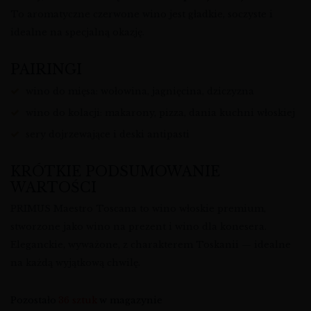
To aromatyczne czerwone wino jest gładkie, soczyste i
idealne na specjalną okazję.
PAIRINGI
wino do mięsa: wołowina, jagnięcina, dziczyzna
wino do kolacji: makarony, pizza, dania kuchni włoskiej
sery dojrzewające i deski antipasti
KRÓTKIE PODSUMOWANIE
WARTOŚCI
PRIMUS Maestro Toscana to wino włoskie premium,
stworzone jako wino na prezent i wino dla konesera.
Eleganckie, wyważone, z charakterem Toskanii — idealne
na każdą wyjątkową chwilę.
Pozostało
36 sztuk
w magazynie