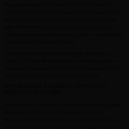
Na podniebieniu PRIMUS MAESTRO TOSCANA IGT to
pełne, ale jednocześnie przystępne
wino czerwone
, które
łączy soczystość owocu z przyjemną, miękką taniną. Jako
wino półwytrawne
oferuje delikatną słodycz owocową,
zrównoważoną świeżą kwasowością, dzięki czemu każdy łyk
jest harmonijny i niezwykle pijalny.
Struktura jest średnio pełna, z gładkim, aksamitnym
finiszem. To
wino do kolacji
, które nie dominuje potraw,
ale pięknie je podkreśla. Długi, owocowo-korzenny finisz
sprawia, że chce się sięgnąć po kolejny kieliszek.
DOSKONAŁE PAIRINGI – WINO DO
MIĘSA I NIE TYLKO
PRIMUS Maestro Toscana to niezwykle uniwersalne
wino
do mięsa
i dań kuchni śródziemnomorskiej. Jego
zbalansowany charakter sprawia, że świetnie odnajduje się
zarówno w codziennych, jak i bardziej wyrafinowanych