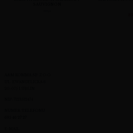
SAUVIGNON
WINA
8
A&M KOMMA SP. Z O.O.
UL. EWANGELICKA 6
20-075 LUBLIN
NIP: 7123512474
NUMER TELEFONU
695 46 27 27
E-MAIL