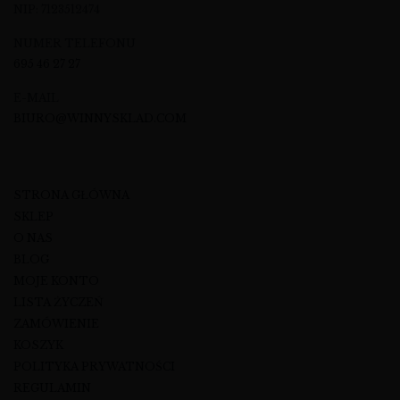
NIP: 7123512474
NUMER TELEFONU
695 46 27 27
E-MAIL
BIURO@WINNYSKLAD.COM
STRONA GŁÓWNA
SKLEP
O NAS
BLOG
MOJE KONTO
LISTA ŻYCZEŃ
ZAMÓWIENIE
KOSZYK
POLITYKA PRYWATNOŚCI
REGULAMIN