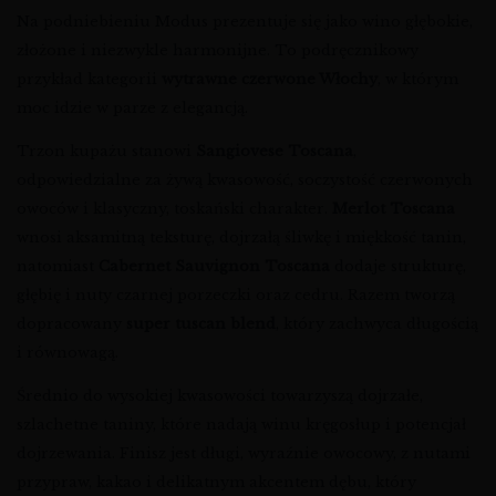
Na podniebieniu Modus prezentuje się jako wino głębokie,
złożone i niezwykle harmonijne. To podręcznikowy
przykład kategorii
wytrawne czerwone Włochy
, w którym
moc idzie w parze z elegancją.
Trzon kupażu stanowi
Sangiovese Toscana
,
odpowiedzialne za żywą kwasowość, soczystość czerwonych
owoców i klasyczny, toskański charakter.
Merlot Toscana
wnosi aksamitną teksturę, dojrzałą śliwkę i miękkość tanin,
natomiast
Cabernet Sauvignon Toscana
dodaje strukturę,
głębię i nuty czarnej porzeczki oraz cedru. Razem tworzą
dopracowany
super tuscan blend
, który zachwyca długością
i równowagą.
Średnio do wysokiej kwasowości towarzyszą dojrzałe,
szlachetne taniny, które nadają winu kręgosłup i potencjał
dojrzewania. Finisz jest długi, wyraźnie owocowy, z nutami
przypraw, kakao i delikatnym akcentem dębu, który