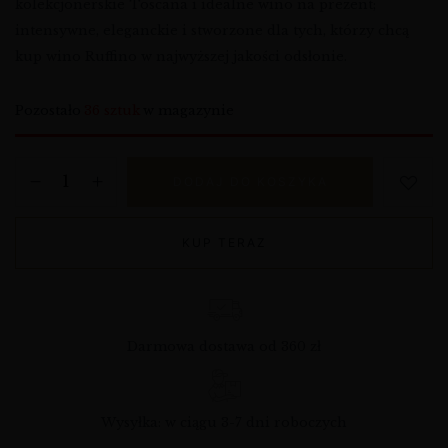
kolekcjonerskie Toscana i idealne wino na prezent;
intensywne, eleganckie i stworzone dla tych, którzy chcą
kup wino Ruffino w najwyższej jakości odsłonie.
Pozostało
36 sztuk
w magazynie
DODAJ DO KOSZYKA
KUP TERAZ
Darmowa dostawa od 360 zł
Wysyłka: w ciągu 3-7 dni roboczych