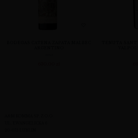
BODEGAS CATENA ZAPATA MALBEC
TENUTA SANT
ARGENTINO
VALPOL
WINA
630,00
zł
6
A&M KOMMA SP. Z O.O.
UL. EWANGELICKA 6
20-075 LUBLIN