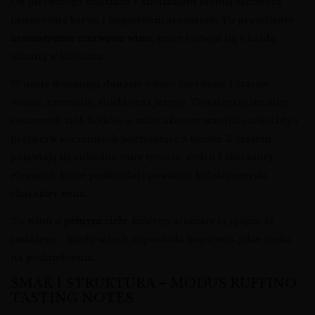
Od pierwszego kontaktu z kieliszkiem Modus zachwyca
intensywną barwą i bogactwem aromatów. To prawdziwie
aromatyczne czerwone wino
, które rozwija się z każdą
minutą w kieliszku.
W nosie dominują dojrzałe owoce czerwone i czarne:
wiśnie, czereśnie, śliwki oraz jeżyny. Towarzyszą im nuty
suszonych ziół, fiołków, a także akcenty wanilii, czekolady i
przypraw korzennych pochodzące z beczki. Z czasem
pojawiają się subtelne tony tytoniu, cedru i skórzanej
elegancji, które podkreślają poważny, kolekcjonerski
charakter wina.
To
wino o pełnym ciele
, którego aromaty są spójne ze
smakiem – każdy wdech zapowiada bogactwo, jakie czeka
na podniebieniu.
SMAK I STRUKTURA – MODUS RUFFINO
TASTING NOTES