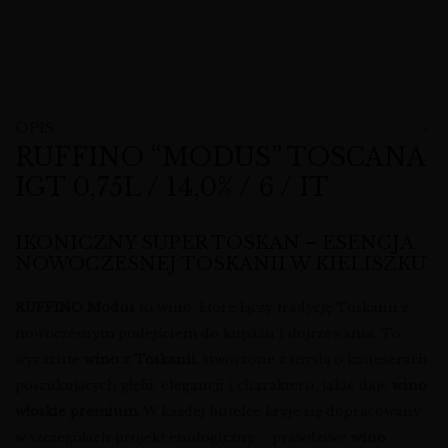
OPIS
RUFFINO “MODUS” TOSCANA
IGT 0,75L / 14,0% / 6 / IT
IKONICZNY SUPER TOSKAN – ESENCJA
NOWOCZESNEJ TOSKANII W KIELISZKU
RUFFINO Modus
to wino, które łączy tradycję Toskanii z
nowoczesnym podejściem do kupażu i dojrzewania. To
wyraziste
wino z Toskanii
, stworzone z myślą o koneserach
poszukujących głębi, elegancji i charakteru, jakie daje
wino
włoskie premium
. W każdej butelce kryje się dopracowany
w szczegółach projekt enologiczny – prawdziwe
wino