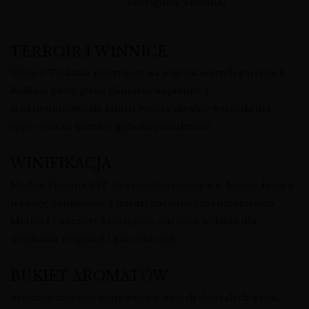
Sauvignon Toscana)
TERROIR I WINNICE
Wino z Toskanii powstające na pagórkowatych parcelach
Ruffino, gdzie gleby gliniasto-wapienne i
śródziemnomorski klimat tworzą idealne warunki dla
super tuscan blend o głębokiej strukturze.
WINIFIKACJA
Modus Toscana IGT to wino dojrzewające w beczce, łączące
tradycję Sangiovese z międzynarodowym charakterem
Merlot i Cabernet Sauvignon; starzone w dębie dla
uzyskania elegancji i koncentracji.
BUKIET AROMATÓW
Aromatyczne czerwone wino o nutach dojrzałych wiśni,