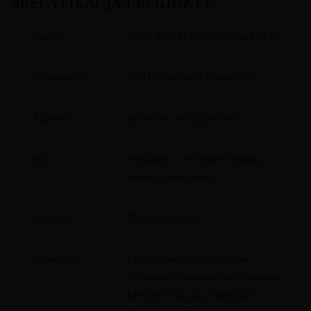
SPECYFIKACJA PRODUKTU
Nazwa
RUFFINO Modus Toscana IGT
Pojemność
0,75 L (Ruffino Modus 0,75)
Alkohol
14% (wino 14% alkoholu)
Styl
wytrawne czerwone Włochy,
super tuscan style
Region
Toskania, Italia
Odmiany
blend Sangiovese Merlot
Cabernet (Sangiovese Toscana,
Merlot Toscana, Cabernet