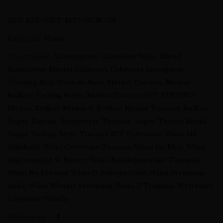
SKU:
RUF-CWT-MTOSC-N-758
Kategoria:
Wina
Znaczników:
Aromatyczne Czerwone Wino
,
Blend
Sangiovese Merlot Cabernet
,
Cabernet Sauvignon
Toscana
,
Kup Wino Ruffino
,
Merlot Toscana
,
Modus
Ruffino Tasting Notes
,
Modus Toscana IGT
,
RUFFINO
Modus
,
Ruffino Modus 0
,
Ruffino Modus Toscana
,
Ruffino
Super Tuscan
,
Sangiovese Toscana
,
Super Tuscan Blend
,
Super Tuscan Style
,
Toscana IGT Czerwone
,
Wino 14%
Alkoholu
,
Wino Czerwone Toscana
,
Wino Do Mięs
,
Wino
Dojrzewające W Beczce
,
Wino Kolekcjonerskie Toscana
,
Wino Na Prezent
,
Wino O Pełnym Ciele
,
Wino Premium
Italia
,
Wino Włoskie Premium
,
Wino Z Toskanii
,
Wytrawne
Czerwone Włochy
Udostępnij: