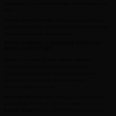
przypomina, że to
wino dojrzewające w beczce
najwyższej
klasy.
To
wino czerwone Toscana
, które świetnie sprawdzi się
zarówno teraz, jak i po kilku latach leżakowania, rozwijając
dodatkowe nuty trufli, skóry i tytoniu.
FOOD PAIRING – IDEALNE WINO DO
MIĘS I NIE TYLKO
Modus to stworzone do stołu
wino do mięs
, które
doskonale podkreśla smak dań kuchni włoskiej i
śródziemnomorskiej. Jego struktura i intensywność
sprawiają, że świetnie radzi sobie z bogatymi,
aromatycznymi potrawami.
Wołowina i dziczyzna:
steki, rostbef, pieczona dziczyzna,
gulasze długo duszone w czerwonym winie.
Kuchnia włoska:
lasagne, ragù alla bolognese, ossobuco,