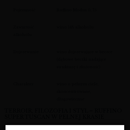
Pojemność
Ruffino Modus 0, 75
Zawartość
wino 14% alkoholu
alkoholu
Dojrzewanie
wino dojrzewające w beczce
(dębowe beczki nadające
strukturę i złożoność)
Charakter
wino o pełnym ciele,
skoncentrowane,
długowieczne
TERROIR, FILOZOFIA I STYL – RUFFINO
SUPER TUSCAN W PEŁNEJ KRASIE
Winnice, z których pochodzi to
wino czerwone Toscana
,