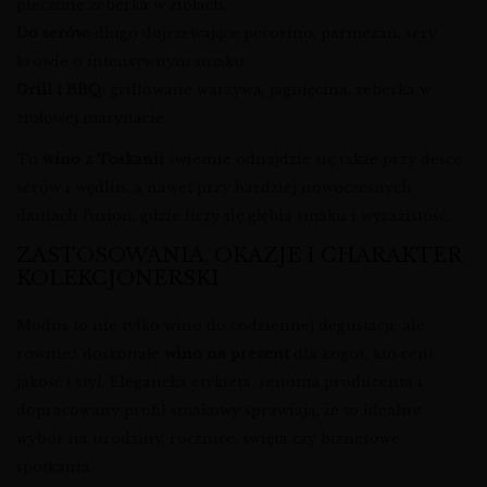
pieczone żeberka w ziołach.
Do serów:
długo dojrzewające pecorino, parmezan, sery
krowie o intensywnym smaku.
Grill i BBQ:
grillowane warzywa, jagnięcina, żeberka w
ziołowej marynacie.
To
wino z Toskanii
świetnie odnajdzie się także przy desce
serów i wędlin, a nawet przy bardziej nowoczesnych
daniach fusion, gdzie liczy się głębia smaku i wyrazistość.
ZASTOSOWANIA, OKAZJE I CHARAKTER
KOLEKCJONERSKI
Modus to nie tylko wino do codziennej degustacji, ale
również doskonałe
wino na prezent
dla kogoś, kto ceni
jakość i styl. Elegancka etykieta, renoma producenta i
dopracowany profil smakowy sprawiają, że to idealny
wybór na urodziny, rocznice, święta czy biznesowe
spotkania.