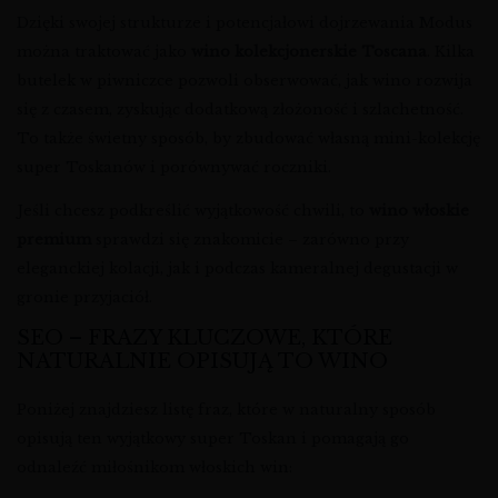
Dzięki swojej strukturze i potencjałowi dojrzewania Modus
można traktować jako
wino kolekcjonerskie Toscana
. Kilka
butelek w piwniczce pozwoli obserwować, jak wino rozwija
się z czasem, zyskując dodatkową złożoność i szlachetność.
To także świetny sposób, by zbudować własną mini-kolekcję
super Toskanów i porównywać roczniki.
Jeśli chcesz podkreślić wyjątkowość chwili, to
wino włoskie
premium
sprawdzi się znakomicie – zarówno przy
eleganckiej kolacji, jak i podczas kameralnej degustacji w
gronie przyjaciół.
SEO – FRAZY KLUCZOWE, KTÓRE
NATURALNIE OPISUJĄ TO WINO
Poniżej znajdziesz listę fraz, które w naturalny sposób
opisują ten wyjątkowy super Toskan i pomagają go
odnaleźć miłośnikom włoskich win: