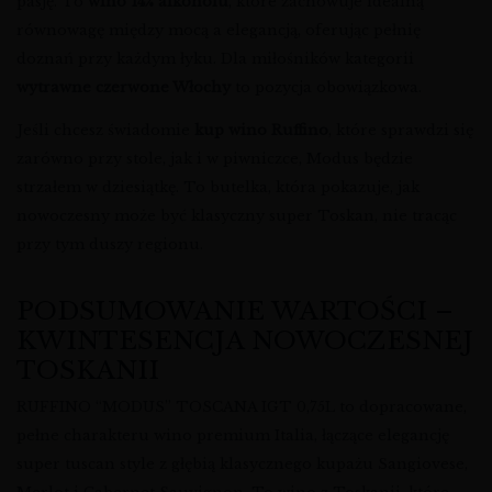
pasję. To
wino 14% alkoholu
, które zachowuje idealną
równowagę między mocą a elegancją, oferując pełnię
doznań przy każdym łyku. Dla miłośników kategorii
wytrawne czerwone Włochy
to pozycja obowiązkowa.
Jeśli chcesz świadomie
kup wino Ruffino
, które sprawdzi się
zarówno przy stole, jak i w piwniczce, Modus będzie
strzałem w dziesiątkę. To butelka, która pokazuje, jak
nowoczesny może być klasyczny super Toskan, nie tracąc
przy tym duszy regionu.
PODSUMOWANIE WARTOŚCI –
KWINTESENCJA NOWOCZESNEJ
TOSKANII
RUFFINO “MODUS” TOSCANA IGT 0,75L to dopracowane,
pełne charakteru wino premium Italia, łączące elegancję
super tuscan style z głębią klasycznego kupażu Sangiovese,