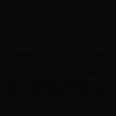
Wysyłka: w ciągu 3-7 dni roboczych
SKU:
ANI-CWT-SESEI-N-131
Kategorie:
Wina
,
Wina Spokojne
,
Wina Wytrawne
,
Wino
Czerwone
Znaczniki:
Intensywne Czerwone Wino
,
Limitowana Edycja
Wina
,
Nowoczesne Włoskie Wino
,
SEI 6 Anime
,
SEI Anime
Wine
,
Wino Aromatyczne
,
Wino Butikowe
,
Wino
Designerskie
,
Wino Dla Konesera
,
Wino Do Czerwonych
Mięs
,
Wino Do Kolacji
,
Wino Eleganckie
,
Wino Etykieta
Anime
,
Wino Kolekcjonerskie
,
Wino Na Prezent
,
Wino O
Pełnym Ciele
,
Wino O Wysokiej Zawartości Alkoholu
,
Wino
Premium Italia
,
Wino Unikatowe
,
Wino Włoskie Czerwone
Premium
,
Wino Wyraziste
,
Wino Z Charakterem
,
Wino Z
Włoch
,
Włoskie Wino Czerwone