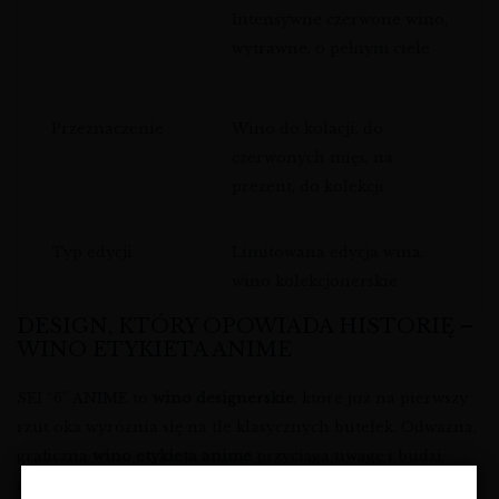
Intensywne czerwone wino,
wytrawne, o pełnym ciele
Przeznaczenie
Wino do kolacji, do
czerwonych mięs, na
prezent, do kolekcji
Typ edycji
Limitowana edycja wina,
wino kolekcjonerskie
DESIGN, KTÓRY OPOWIADA HISTORIĘ –
WINO ETYKIETA ANIME
SEI “6” ANIME to
wino designerskie
, które już na pierwszy
rzut oka wyróżnia się na tle klasycznych butelek. Odważna,
graficzna
wino etykieta anime
przyciąga uwagę i budzi
ciekawość, zanim jeszcze korek opuści szyjkę butelki. To