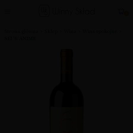
0
Strona główna
Sklep
Wina
Wina spokojne
SEI ‘6’ ANIME