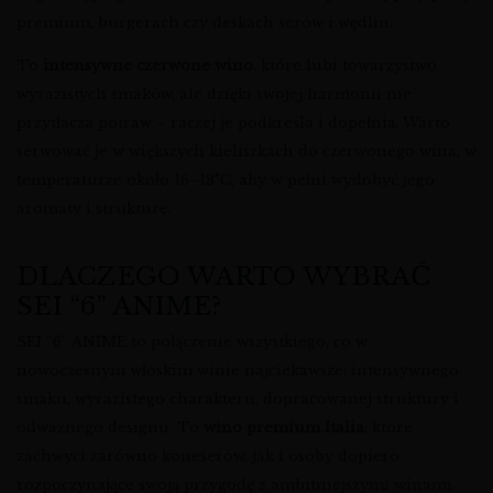
premium, burgerach czy deskach serów i wędlin.
To
intensywne czerwone wino
, które lubi towarzystwo
wyrazistych smaków, ale dzięki swojej harmonii nie
przytłacza potraw – raczej je podkreśla i dopełnia. Warto
serwować je w większych kieliszkach do czerwonego wina, w
temperaturze około 16–18°C, aby w pełni wydobyć jego
aromaty i strukturę.
DLACZEGO WARTO WYBRAĆ
SEI “6” ANIME?
SEI “6” ANIME to połączenie wszystkiego, co w
nowoczesnym włoskim winie najciekawsze: intensywnego
smaku, wyrazistego charakteru, dopracowanej struktury i
odważnego designu. To
wino premium Italia
, które
zachwyci zarówno koneserów, jak i osoby dopiero
rozpoczynające swoją przygodę z ambitniejszymi winami.