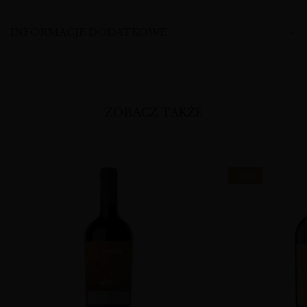
INFORMACJE DODATKOWE
ZOBACZ TAKŻE
-16%