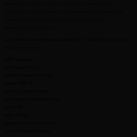
pojawiają się dania mięsne i kuchnia o wyrazistym
charakterze. Jego struktura i intensywność sprawiają, że
świetnie odnajduje się w towarzystwie bogatych,
aromatycznych potraw.
Jako
wino do czerwonych mięs
, SEI “6” ANIME znakomicie
komponuje się z:
SEI 6 Anime.
SEI Anime wine.
włoskie wino czerwone.
wino z Włoch.
wino premium Italia.
nowoczesne włoskie wino.
wino 14%.
wino 0, 75l.
limitowana edycja wina.
wino kolekcjonerskie.