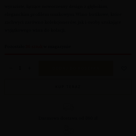
wyraziste, łączące nowoczesny design z głębokim,
eleganckim profilem smakowym. Wino butikowe, które
zachwyci zarówno kolekcjonerów, jak i osoby szukające
wyjątkowego wina do kolacji.
Pozostało
36 sztuk
w magazynie
DODAJ DO KOSZYKA
KUP TERAZ
Darmowa dostawa od 360 zł