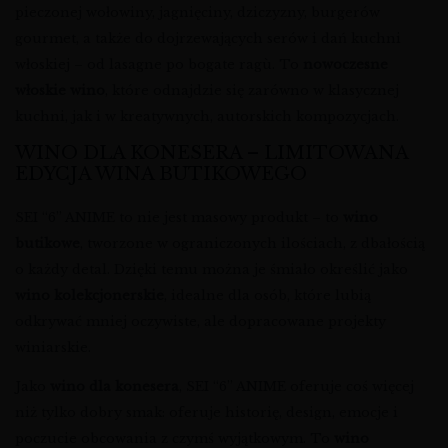
pieczonej wołowiny, jagnięciny, dziczyzny, burgerów
gourmet, a także do dojrzewających serów i dań kuchni
włoskiej – od lasagne po bogate ragù. To
nowoczesne
włoskie wino
, które odnajdzie się zarówno w klasycznej
kuchni, jak i w kreatywnych, autorskich kompozycjach.
WINO DLA KONESERA – LIMITOWANA
EDYCJA WINA BUTIKOWEGO
SEI “6” ANIME to nie jest masowy produkt – to
wino
butikowe
, tworzone w ograniczonych ilościach, z dbałością
o każdy detal. Dzięki temu można je śmiało określić jako
wino kolekcjonerskie
, idealne dla osób, które lubią
odkrywać mniej oczywiste, ale dopracowane projekty
winiarskie.
Jako
wino dla konesera
, SEI “6” ANIME oferuje coś więcej
niż tylko dobry smak: oferuje historię, design, emocje i
poczucie obcowania z czymś wyjątkowym. To
wino