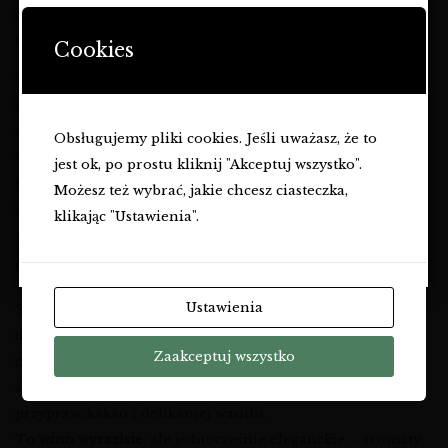
STRONA ZAWIERA OFERTĘ
idealny wybór dla osób, które cenią nie tylko smak, ale
DOTYCZĄCĄ NAPOJÓW
także estetykę i storytelling.
Cookies
ALKOHOLOWYCH I JEST
PRZEZNACZONA TYLKO DLA
To
wino unikatowe
, które świetnie odnajdzie się w
OSÓB PEŁNOLETNICH.
nowoczesnych wnętrzach, na półce kolekcjonera, jak i na
eleganckim stole podczas wyjątkowej kolacji. Każda butelka
Obsługujemy pliki cookies. Jeśli uważasz, że to
Czy masz ukończone
18
lat?
wygląda jak małe dzieło sztuki – dlatego SEI “6” ANIME to
jest ok, po prostu kliknij "Akceptuj wszystko".
także doskonałe
wino na prezent
dla kogoś, kto lubi rzeczy
TAK
Możesz też wybrać, jakie chcesz ciasteczka,
nieoczywiste i dopracowane.
klikając "Ustawienia".
NIE
BUKIET AROMATÓW – INTENSYWNE
CZERWONE WINO PEŁNE GŁĘBI
Ustawienia
SEI “6” ANIME to
wino aromatyczne
, które już po nalaniu
do kieliszka odsłania bogaty, wielowarstwowy bukiet. W
Zaakceptuj wszystko
nosie dominują dojrzałe owoce czerwone i czarne: wiśnie,
śliwki, jeżyny i czarne porzeczki, przeplatane nutami
przypraw, kakao i delikatnej wanilii.
To
wino wyraziste
, ale jednocześnie eleganckie – aromaty