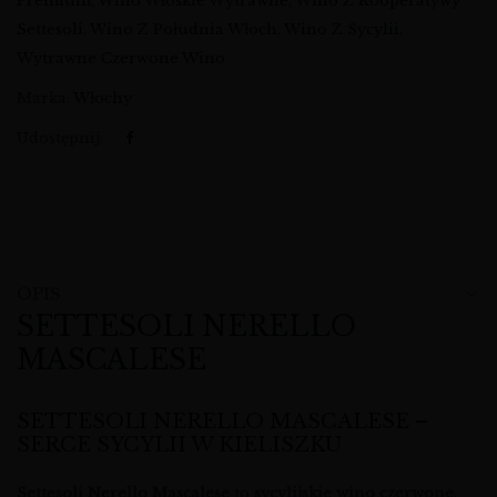
Premium
,
Wino Włoskie Wytrawne
,
Wino Z Kooperatywy
Settesoli
,
Wino Z Południa Włoch
,
Wino Z Sycylii
,
Wytrawne Czerwone Wino
Marka:
Włochy
Udostępnij:
OPIS
SETTESOLI NERELLO
MASCALESE
SETTESOLI NERELLO MASCALESE –
SERCE SYCYLII W KIELISZKU
Settesoli Nerello Mascalese
to
sycylijskie wino czerwone
,