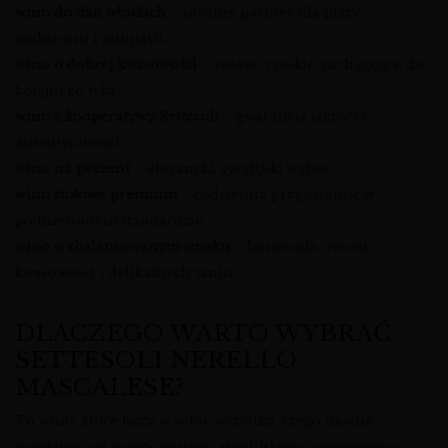
wino do dań włoskich
– idealny partner dla pizzy,
makaronu i antipasti.
wino o dobrej kwasowości
– świeże, rześkie, zachęcające do
kolejnego łyka.
wino z kooperatywy Settesoli
– gwarancja jakości i
autentyczności.
wino na prezent
– elegancki, sycylijski wybór.
wino stołowe premium
– codzienna przyjemność w
podniesionym standardzie.
wino o zbalansowanym smaku
– harmonia owocu,
kwasowości i delikatnych tanin.
DLACZEGO WARTO WYBRAĆ
SETTESOLI NERELLO
MASCALESE?
To wino, które łączy w sobie wszystko, czego można
oczekiwać od nowoczesnego, sycylijskiego czerwonego: