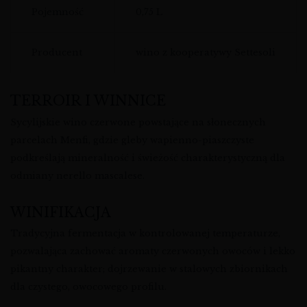
Pojemność
0,75 L
Producent
wino z kooperatywy Settesoli
TERROIR I WINNICE
Sycylijskie wino czerwone powstające na słonecznych
parcelach Menfi, gdzie gleby wapienno-piaszczyste
podkreślają mineralność i świeżość charakterystyczną dla
odmiany nerello mascalese.
WINIFIKACJA
Tradycyjna fermentacja w kontrolowanej temperaturze,
pozwalająca zachować aromaty czerwonych owoców i lekko
pikantny charakter; dojrzewanie w stalowych zbiornikach
dla czystego, owocowego profilu.