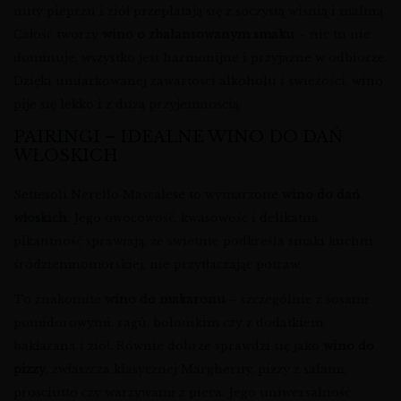
nuty pieprzu i ziół przeplatają się z soczystą wiśnią i maliną.
Całość tworzy
wino o zbalansowanym smaku
– nic tu nie
dominuje, wszystko jest harmonijne i przyjazne w odbiorze.
Dzięki umiarkowanej zawartości alkoholu i świeżości, wino
pije się lekko i z dużą przyjemnością.
PAIRINGI – IDEALNE WINO DO DAŃ
WŁOSKICH
Settesoli Nerello Mascalese to wymarzone
wino do dań
włoskich
. Jego owocowość, kwasowość i delikatna
pikantność sprawiają, że świetnie podkreśla smaki kuchni
śródziemnomorskiej, nie przytłaczając potraw.
To znakomite
wino do makaronu
– szczególnie z sosami
pomidorowymi, ragù, bolońskim czy z dodatkiem
bakłażana i ziół. Równie dobrze sprawdzi się jako
wino do
pizzy
, zwłaszcza klasycznej Margherity, pizzy z salami,
prosciutto czy warzywami z pieca. Jego uniwersalność