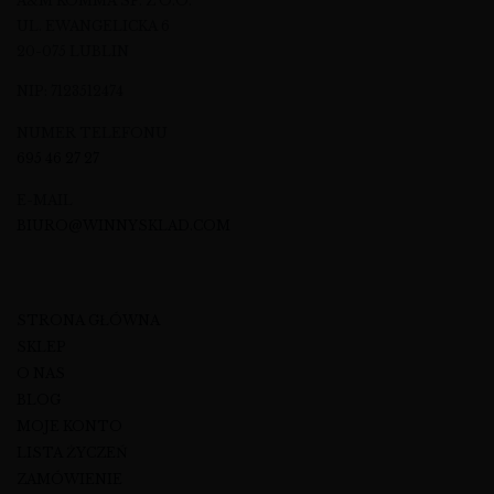
A&M KOMMA SP. Z O.O.
UL. EWANGELICKA 6
20-075 LUBLIN
NIP: 7123512474
NUMER TELEFONU
695 46 27 27
E-MAIL
BIURO@WINNYSKLAD.COM
STRONA GŁÓWNA
SKLEP
O NAS
BLOG
MOJE KONTO
LISTA ŻYCZEŃ
ZAMÓWIENIE