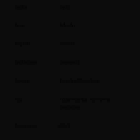
Cecha
Opis
Kraj
Włochy
Region
Sycylia
Producent
Settesoli
Szczep
Nerello Mascalese
Styl
Wino włoskie wytrawne,
czerwone
Pojemność
0,75 l