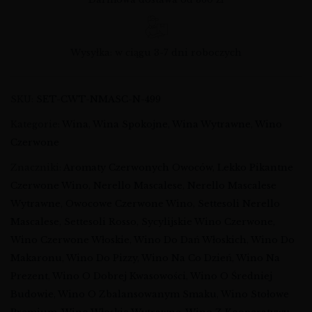
Wysyłka: w ciągu 3-7 dni roboczych
SKU:
SET-CWT-NMASC-N-499
Kategorie:
Wina
,
Wina Spokojne
,
Wina Wytrawne
,
Wino
Czerwone
Znaczniki:
Aromaty Czerwonych Owoców
,
Lekko Pikantne
Czerwone Wino
,
Nerello Mascalese
,
Nerello Mascalese
Wytrawne
,
Owocowe Czerwone Wino
,
Settesoli Nerello
Mascalese
,
Settesoli Rosso
,
Sycylijskie Wino Czerwone
,
Wino Czerwone Włoskie
,
Wino Do Dań Włoskich
,
Wino Do
Makaronu
,
Wino Do Pizzy
,
Wino Na Co Dzień
,
Wino Na
Prezent
,
Wino O Dobrej Kwasowości
,
Wino O Średniej
Budowie
,
Wino O Zbalansowanym Smaku
,
Wino Stołowe