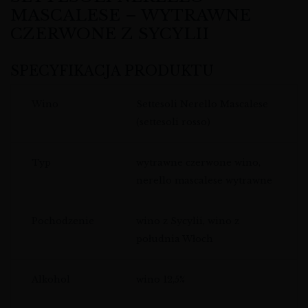
MASCALESE – WYTRAWNE
CZERWONE Z SYCYLII
SPECYFIKACJA PRODUKTU
Wino
Settesoli Nerello Mascalese
(settesoli rosso)
Typ
wytrawne czerwone wino,
nerello mascalese wytrawne
Pochodzenie
wino z Sycylii, wino z
południa Włoch
Alkohol
wino 12,5%