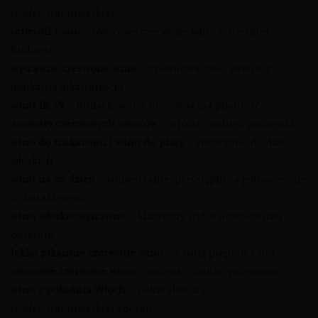
śródziemnomorskiej.
settesoli rosso
– owocowe czerwone wino o średniej
budowie.
wytrawne czerwone wino
– zrównoważone, świeże, z
delikatną pikantnością.
wino 12, 5%
– umiarkowana moc, świetna pijalność.
aromaty czerwonych owoców
– wiśnie, maliny, porzeczki.
wino do makaronu
i
wino do pizzy
– stworzone do dań
włoskich.
wino na co dzień
– uniwersalne, przystępne, a jednocześnie
z charakterem.
wino włoskie wytrawne
– klasyczny styl w nowoczesnej
odsłonie.
lekko pikantne czerwone wino
– z nutą pieprzu i ziół.
owocowe czerwone wino
– soczyste, świeże, przyjemne.
wino z południa Włoch
– pełne słońca i
śródziemnomorskiej energii.