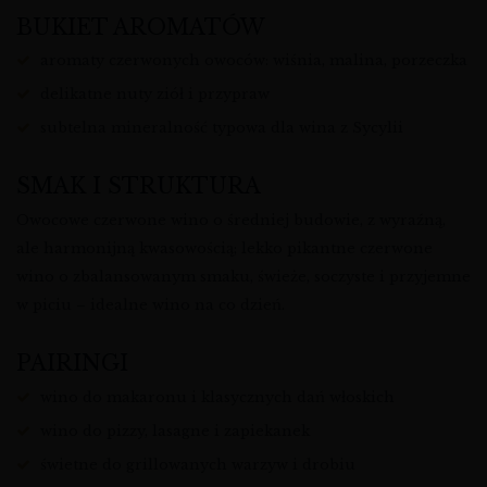
BUKIET AROMATÓW
aromaty czerwonych owoców: wiśnia, malina, porzeczka
delikatne nuty ziół i przypraw
subtelna mineralność typowa dla wina z Sycylii
SMAK I STRUKTURA
Owocowe czerwone wino o średniej budowie, z wyraźną,
ale harmonijną kwasowością; lekko pikantne czerwone
wino o zbalansowanym smaku, świeże, soczyste i przyjemne
w piciu – idealne wino na co dzień.
PAIRINGI
wino do makaronu i klasycznych dań włoskich
wino do pizzy, lasagne i zapiekanek
świetne do grillowanych warzyw i drobiu