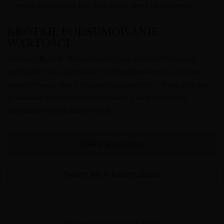
wino na prezent lub do lekkich spotkań przy stole
KRÓTKIE PODSUMOWANIE
WARTOŚCI
Settesoli Nerello Mascalese to wino włoskie wytrawne,
sycylijskie wino czerwone o dobrej kwasowości, czystym
owocowym profilu i eleganckiej prostocie – wino stołowe
premium, które łączy przystępność z autentycznym
charakterem południa Włoch.
Brak w magazynie
Notify Me When Available
Darmowa dostawa od 360 zł