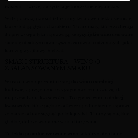
twistem – świeże, soczyste, a jednocześnie eleganckie.
W tle pojawiają się subtelne nuty kwiatowe i lekko ziemiste,
które dodają głębi i charakteru. To aromaty, które zachęcają
do pierwszego łyka i sprawiają, że
sycylijskie wino czerwone
staje się idealnym towarzyszem zarówno codziennych, jak i
bardziej wyjątkowych chwil.
SMAK I STRUKTURA – WINO O
ZBALANSOWANYM SMAKU
W ustach wino prezentuje się jako
wino o średniej
budowie
, z przyjemnie soczystym owocem i świeżą, ale
nieprzesadzoną kwasowością. To typowe
wino o dobrej
kwasowości
, które pięknie odświeża podniebienie i sprawia,
że ma się ochotę sięgnąć po kolejny łyk. Taniny są miękkie,
gładkie, dobrze wtopione w strukturę wina.
To
lekko pikantne czerwone wino
, w którym delikatne