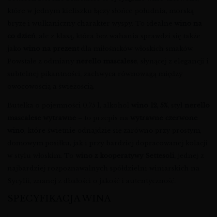
które w jednym kieliszku łączy słońce południa, morską
bryzę i wulkaniczny charakter wyspy. To idealne
wino na
co dzień
, ale z klasą, która bez wahania sprawdzi się także
jako
wino na prezent
dla miłośników włoskich smaków.
Powstałe z odmiany
nerello mascalese
, słynącej z elegancji i
subtelnej pikantności, zachwyca równowagą między
owocowością a świeżością.
Butelka o pojemności 0,75 l, alkohol
wino 12, 5%
, styl
nerello
mascalese wytrawne
– to przepis na
wytrawne czerwone
wino
, które świetnie odnajdzie się zarówno przy prostym,
domowym posiłku, jak i przy bardziej dopracowanej kolacji
w stylu włoskim. To
wino z kooperatywy Settesoli
, jednej z
najbardziej rozpoznawalnych spółdzielni winiarskich na
Sycylii, znanej z dbałości o jakość i autentyczność.
SPECYFIKACJA WINA