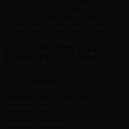
Dzięki eleganckiemu profilowi i sycylijskiemu rodowodowi,
to również doskonałe
wino na prezent
– dla fanów
włoskich win, osób lubiących lżejsze, owocowe czerwienie, a
także dla tych, którzy chcą odkryć mniej oczywisty, ale
niezwykle ciekawy szczep, jakim jest nerello mascalese.
KLUCZOWE ATUTY I FRAZY,
KTÓRE OPISUJĄ TO WINO
nerello mascalese
– lokalny sycylijski szczep o eleganckim,
lekko pikantnym charakterze.
settesoli nerello mascalese
– wino z kooperatywy Settesoli,
łączące tradycję i nowoczesność.
wino czerwone włoskie
– klasyka włoskiego stołu w
nowoczesnym wydaniu.
sycylijskie wino czerwone
– pełne słońca, świeżości i
śródziemnomorskiego klimatu.
wino z Sycylii
– idealne do kuchni włoskiej i