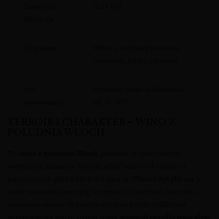
Zawartość
12,5% vol.
alkoholu
Charakter
Wino o średniej budowie,
owocowe, lekko pikantne
Styl
Podawać lekko schłodzone,
serwowania
ok. 16–18°C
TERROIR I CHARAKTER – WINO Z
POŁUDNIA WŁOCH
To
wino z południa Włoch
powstaje w słonecznym,
wietrznym klimacie Sycylii, gdzie winorośl czerpie z
mineralnych gleb i bliskości morza.
Wino z Sycylii
ma w
sobie naturalną energię, soczystość i świeżość, a nerello
mascalese wnosi elegancką strukturę oraz delikatnie
przyprawowy finisz. Dzięki temu
settesoli nerello mascalese