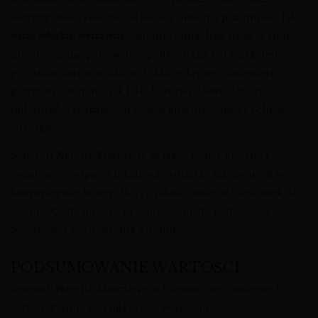
soczysty owoc, świeżość, lekkość i subtelną pikantność. Jako
wino włoskie wytrawne
, świetnie odnajduje się przy stole,
nie dominując potraw, lecz podkreślając ich smak. Jest
przyjazne zarówno dla osób, które dopiero zaczynają
przygodę z winami, jak i dla bardziej doświadczonych
miłośników, szukających czegoś autentycznego i pełnego
charakteru.
Settesoli Nerello Mascalese to także wybór etyczny i
świadomy – wspiera lokalnych winiarzy zrzeszonych w
kooperatywie, którzy dbają o jakość owoców i szacunek do
terroir. Każda butelka to zaproszenie do podróży na
Sycylię, bez wychodzenia z domu.
PODSUMOWANIE WARTOŚCI
Settesoli Nerello Mascalese to harmonijne, owocowe i
lekko pikantne sycylijskie czerwone wino o