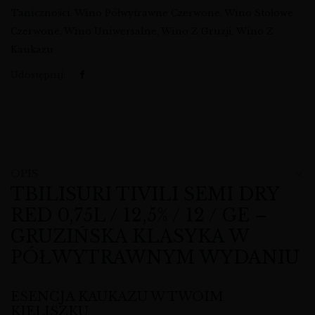
Taniczności
,
Wino Półwytrawne Czerwone
,
Wino Stołowe
Czerwone
,
Wino Uniwersalne
,
Wino Z Gruzji
,
Wino Z
Kaukazu
Udostępnij:
OPIS
TBILISURI TIVILI SEMI DRY
RED 0,75L / 12,5% / 12 / GE –
GRUZIŃSKA KLASYKA W
PÓŁWYTRAWNYM WYDANIU
ESENCJA KAUKAZU W TWOIM
KIELISZKU