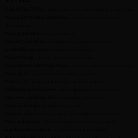
TBILISURI TIVILI
– klasyczne gruzińskie semi dry red wine
wino półwytrawne czerwone
o łagodnym, owocowym
charakterze
wino gruzińskie
z serca Kaukazu
semi dry red wine
o miękkim, przyjaznym profilu
gruzińskie czerwone
idealne na co dzień
wino z Gruzji
o tradycyjnym rodowodzie
aromatyczne czerwone wino
z nutami czerwonych owoców
wino 12, 5%
– zrównoważona moc i pijalność
wino 0, 75l
– klasyczna butelka na każdą okazję
delikatnie półwytrawne
z lekko słodkawym akcentem
owocowe czerwone wino
o miękkiej strukturze
wino do kolacji
i spotkań przy stole
wino do mięsa
, szczególnie grillowanego i duszonego
wino codzienne
– idealne na każdy dzień tygodnia
łagodne czerwone
dla wrażliwszych podniebień
wino o niskiej taniczności
– bez agresywnej ściągającej