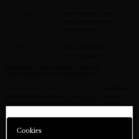
Przeznaczenie
wino codzienne
,
wino do
kolacji
,
wino do mięsa
,
wino na prezent
Pochodzenie
wino z Gruzji
, klasyczne
wino z Kaukazu
TERROIR I TRADYCJA – SERCE
GRUZIŃSKIEGO WINIARSTWA
Gruzja od wieków uchodzi za kolebkę wina, a
tradycyjne
gruzińskie wino
powstaje tu z ogromnym szacunkiem do
natury i historii. TBILISURI TIVILI czerpie z tej spuścizny:
winogrona dojrzewają w słonecznym, ale zrównoważonym
STRONA ZAWIERA OFERTĘ
klimacie, gdzie ciepłe dni i chłodniejsze noce pozwalają
DOTYCZĄCĄ NAPOJÓW
zachować świeżość i aromatyczną głębię. To
wino z
Cookies
ALKOHOLOWYCH I JEST
Kaukazu
, które łączy w sobie radosną owocowość z miękką