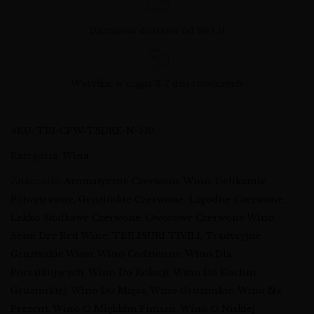
Darmowa dostawa od 360 zł
Wysyłka: w ciągu 3-7 dni roboczych
SKU:
TBI-CPW-TSDRE-N-510
Kategoria:
Wina
Znaczniki:
Aromatyczne Czerwone Wino
,
Delikatnie
Półwytrawne
,
Gruzińskie Czerwone
,
Łagodne Czerwone
,
Lekko Słodkawe Czerwone
,
Owocowe Czerwone Wino
,
Semi Dry Red Wine
,
TBILISURI TIVILI
,
Tradycyjne
Gruzińskie Wino
,
Wino Codzienne
,
Wino Dla
Początkujących
,
Wino Do Kolacji
,
Wino Do Kuchni
Gruzińskiej
,
Wino Do Mięsa
,
Wino Gruzińskie
,
Wino Na
Prezent
,
Wino O Miękkim Finiszu
,
Wino O Niskiej