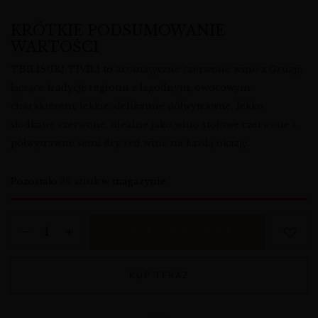
KRÓTKIE PODSUMOWANIE
WARTOŚCI
TBILISURI TIVILI to aromatyczne czerwone wino z Gruzji,
łączące tradycję regionu z łagodnym, owocowym
charakterem; lekkie, delikatnie półwytrawne, lekko
słodkawe czerwone, idealne jako wino stołowe czerwone i
półwytrawne semi dry red wine na każdą okazję.
Pozostało
36 sztuk
w magazynie
DODAJ DO KOSZYKA
KUP TERAZ