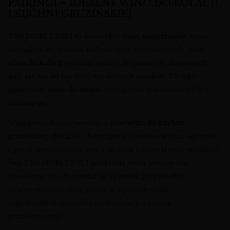
PAIRINGI – IDEALNE WINO DO KOLACJI
I KUCHNI GRUZIŃSKIEJ
TBILISURI TIVILI to niezwykle
wino uniwersalne
, które
odnajdzie się w wielu kulinarnych scenariuszach. Jako
wino do kolacji
świetnie pasuje do prostych, domowych
dań, ale też do bardziej wyrazistych smaków. To także
znakomite
wino do mięsa
, szczególnie grillowanego lub
duszonego.
Wyjątkowo dobrze współgra jako
wino do kuchni
gruzińskiej
: chinkali, chaczapuri, pieczone mięsa, warzywa
z pieca, aromatyczne sosy z ziołami i czosnkiem – wszędzie
tam TBILISURI TIVILI podkreśla smak potraw, nie
dominując ich. Sprawdzi się również przy kuchni
śródziemnomorskiej, daniach z pomidorami,
zapiekankach, pizzach i makaronach z sosem
pomidorowym.