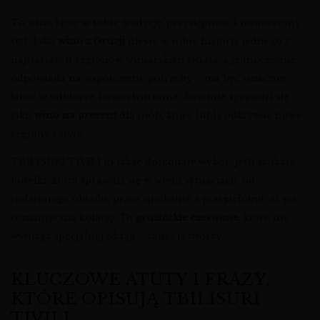
To wino łączy w sobie tradycję, przystępność i nowoczesny
styl. Jako
wino z Gruzji
niesie w sobie historię jednego z
najstarszych regionów winiarskich świata, a jednocześnie
odpowiada na współczesne potrzeby – ma być smaczne,
łatwe w odbiorze i wszechstronne. Świetnie sprawdzi się
jako
wino na prezent
dla osób, które lubią odkrywać nowe
regiony i style.
TBILISURI TIVILI to także doskonały wybór, jeśli szukasz
butelki, która sprawdzi się w wielu sytuacjach: od
rodzinnego obiadu, przez spotkanie z przyjaciółmi, aż po
romantyczną kolację. To
gruzińskie czerwone
, które nie
wymaga specjalnej okazji – samo ją tworzy.
KLUCZOWE ATUTY I FRAZY,
KTÓRE OPISUJĄ TBILISURI
TIVILI