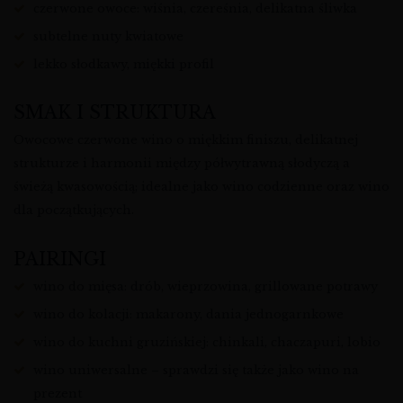
czerwone owoce: wiśnia, czereśnia, delikatna śliwka
subtelne nuty kwiatowe
lekko słodkawy, miękki profil
SMAK I STRUKTURA
Owocowe czerwone wino o miękkim finiszu, delikatnej
strukturze i harmonii między półwytrawną słodyczą a
świeżą kwasowością; idealne jako wino codzienne oraz wino
dla początkujących.
PAIRINGI
wino do mięsa: drób, wieprzowina, grillowane potrawy
wino do kolacji: makarony, dania jednogarnkowe
wino do kuchni gruzińskiej: chinkali, chaczapuri, lobio
wino uniwersalne – sprawdzi się także jako wino na
prezent