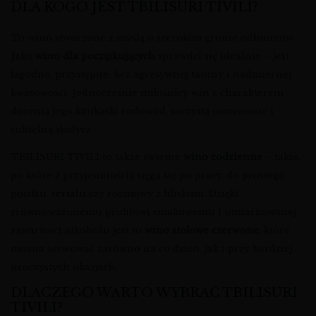
DLA KOGO JEST TBILISURI TIVILI?
To wino stworzone z myślą o szerokim gronie odbiorców.
Jako
wino dla początkujących
sprawdzi się idealnie – jest
łagodne, przystępne, bez agresywnej taniny i nadmiernej
kwasowości. Jednocześnie miłośnicy win z charakterem
docenią jego kaukaski rodowód, soczystą owocowość i
subtelną słodycz.
TBILISURI TIVILI to także świetne
wino codzienne
– takie,
po które z przyjemnością sięga się po pracy, do prostego
posiłku, serialu czy rozmowy z bliskimi. Dzięki
zrównoważonemu profilowi smakowemu i umiarkowanej
zawartości alkoholu jest to
wino stołowe czerwone
, które
można serwować zarówno na co dzień, jak i przy bardziej
uroczystych okazjach.
DLACZEGO WARTO WYBRAĆ TBILISURI
TIVILI?