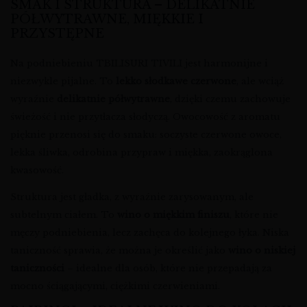
SMAK I STRUKTURA – DELIKATNIE
PÓŁWYTRAWNE, MIĘKKIE I
PRZYSTĘPNE
Na podniebieniu TBILISURI TIVILI jest harmonijne i
niezwykle pijalne. To
lekko słodkawe czerwone
, ale wciąż
wyraźnie
delikatnie półwytrawne
, dzięki czemu zachowuje
świeżość i nie przytłacza słodyczą. Owocowość z aromatu
pięknie przenosi się do smaku: soczyste czerwone owoce,
lekka śliwka, odrobina przypraw i miękka, zaokrąglona
kwasowość.
Struktura jest gładka, z wyraźnie zarysowanym, ale
subtelnym ciałem. To
wino o miękkim finiszu
, które nie
męczy podniebienia, lecz zachęca do kolejnego łyka. Niska
taniczność sprawia, że można je określić jako
wino o niskiej
taniczności
– idealne dla osób, które nie przepadają za
mocno ściągającymi, ciężkimi czerwieniami.