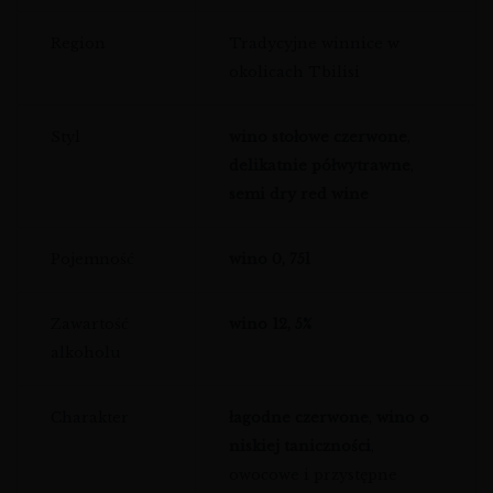
Region
Tradycyjne winnice w
okolicach Tbilisi
Styl
wino stołowe czerwone
,
delikatnie półwytrawne
,
semi dry red wine
Pojemność
wino 0, 75l
Zawartość
wino 12, 5%
alkoholu
Charakter
łagodne czerwone
,
wino o
niskiej taniczności
,
owocowe i przystępne