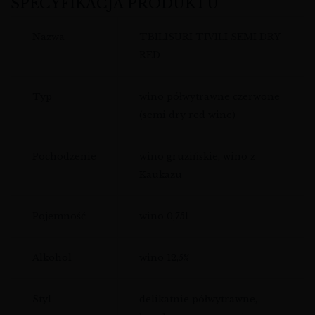
SPECYFIKACJA PRODUKTU
Nazwa
TBILISURI TIVILI SEMI DRY
RED
Typ
wino półwytrawne czerwone
(semi dry red wine)
Pochodzenie
wino gruzińskie, wino z
Kaukazu
Pojemność
wino 0,75l
Alkohol
wino 12,5%
Styl
delikatnie półwytrawne,