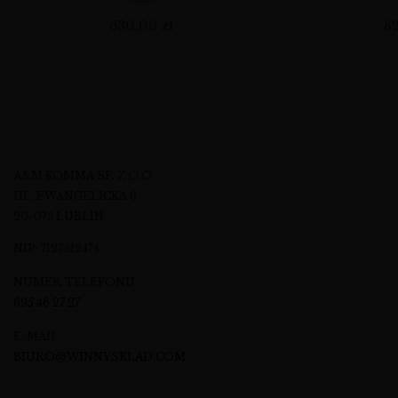
630,00
zł
8
A&M KOMMA SP. Z O.O.
UL. EWANGELICKA 6
20-075 LUBLIN
NIP: 7123512474
NUMER TELEFONU
695 46 27 27
E-MAIL
BIURO@WINNYSKLAD.COM