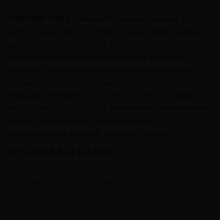
TBILISURI TIVILI
to
wino półwytrawne czerwone
, które
przenosi prosto do serca Tbilisi – miasta, gdzie tradycja
spotyka się z nowoczesnością. To pełne charakteru, a
jednocześnie niezwykle przystępne
wino gruzińskie
,
stworzone z myślą o codziennych chwilach przy stole,
rodzinnych spotkaniach i długich rozmowach przy kolacji.
Delikatna półwytrawność, soczysta owocowość i miękki
finisz sprawiają, że to idealne
aromatyczne czerwone wino
zarówno dla koneserów, jak i osób dopiero
rozpoczynających przygodę z winami z Kaukazu.
SPECYFIKACJA WINA
Cecha
Opis
Kraj
Gruzja