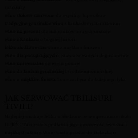
struktury
wino stołowe czerwone
do wspólnych posiłków
tradycyjne gruzińskie wino
z kaukaskim charakterem
wino na prezent
dla miłośników nowych smaków
wino z Kaukazu
o bogatej historii
lekko słodkawe czerwone
z miękkim finiszem
wino dla początkujących
i zaawansowanych degustatorów
wino uniwersalne
do wielu potraw
wino do kuchni gruzińskiej
i śródziemnomorskiej
wino o miękkim finiszu
, które zachęca do kolejnego łyka
JAK SERWOWAĆ TBILISURI
TIVILI?
Najlepiej smakuje lekko schłodzone, w temperaturze około
14–16°C. Taki serwis podkreśli jego owocowość, świeżość i
miękką strukturę. Wino warto przelać do kieliszka o