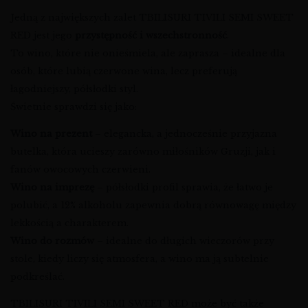
Jedną z największych zalet TBILISURI TIVILI SEMI SWEET
RED jest jego
przystępność i wszechstronność
.
To wino, które nie onieśmiela, ale zaprasza – idealne dla
osób, które lubią czerwone wina, lecz preferują
łagodniejszy, półsłodki styl.
Świetnie sprawdzi się jako:
Wino na prezent
– elegancka, a jednocześnie przyjazna
butelka, która ucieszy zarówno miłośników Gruzji, jak i
fanów owocowych czerwieni.
Wino na imprezę
– półsłodki profil sprawia, że łatwo je
polubić, a 12% alkoholu zapewnia dobrą równowagę między
lekkością a charakterem.
Wino do rozmów
– idealne do długich wieczorów przy
stole, kiedy liczy się atmosfera, a wino ma ją subtelnie
podkreślać.
TBILISURI TIVILI SEMI SWEET RED może być także