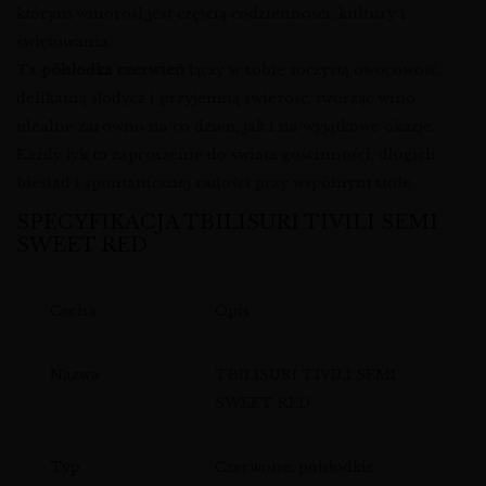
którym winorośl jest częścią codzienności, kultury i
świętowania.
Ta
półsłodka czerwień
łączy w sobie soczystą owocowość,
delikatną słodycz i przyjemną świeżość, tworząc wino
idealne zarówno na co dzień, jak i na wyjątkowe okazje.
Każdy łyk to zaproszenie do świata gościnności, długich
biesiad i spontanicznej radości przy wspólnym stole.
SPECYFIKACJA TBILISURI TIVILI SEMI
SWEET RED
Cecha
Opis
Nazwa
TBILISURI TIVILI SEMI
SWEET RED
Typ
Czerwone, półsłodkie