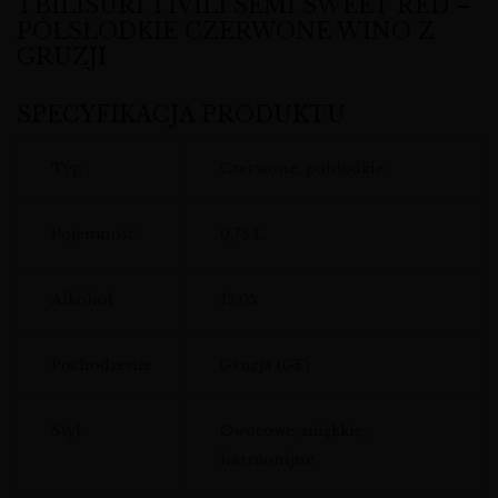
TBILISURI TIVILI SEMI SWEET RED –
PÓŁSŁODKIE CZERWONE WINO Z
GRUZJI
SPECYFIKACJA PRODUKTU
Typ
Czerwone, półsłodkie
Pojemność
0,75 L
Alkohol
12,0%
Pochodzenie
Gruzja (GE)
Styl
Owocowe, miękkie,
harmonijne