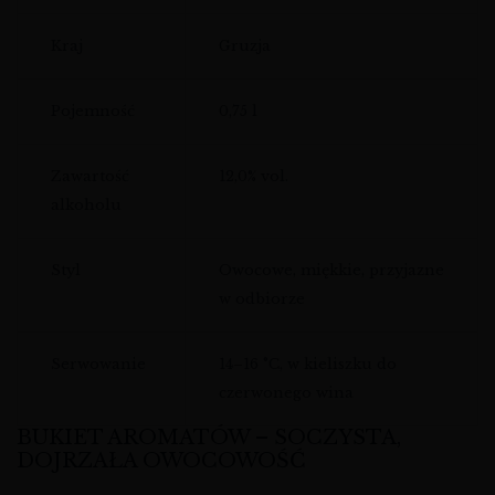
Kraj
Gruzja
Pojemność
0,75 l
Zawartość
12,0% vol.
alkoholu
Styl
Owocowe, miękkie, przyjazne
w odbiorze
Serwowanie
14–16 °C, w kieliszku do
czerwonego wina
BUKIET AROMATÓW – SOCZYSTA,
DOJRZAŁA OWOCOWOŚĆ