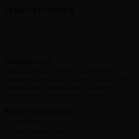
TERROIR I WINNICE
Wino powstaje w regionach o ciepłym, suchym klimacie,
gdzie winorośl dojrzewa równomiernie, zachowując
naturalną słodycz i intensywny kolor. Gleby gliniasto-
wapienne wzmacniają strukturę i głębię owocu.
WINIFIKACJA
Delikatna maceracja i fermentacja w kontrolowanej
temperaturze pozwalają zachować świeżość, a zatrzymanie
fermentacji nadaje naturalną półsłodką równowagę.
Wystąpił problem. Spróbuj przesłać nową wiadomość.
BUKIET AROMATÓW
Dojrzałe wiśnie i czereśnie
Śliwka, delikatna konfitura