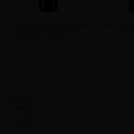
TENUTA SANT’ANTONIO “LILIUM
LAMITA RES
EST” AMARONE DELLA
SAU
VALPOLICELLA RISERVA DOCG
WINA
820,00
zł
A&M KOMMA SP. Z O.O.
UL. EWANGELICKA 6
20-075 LUBLIN
NIP: 7123512474