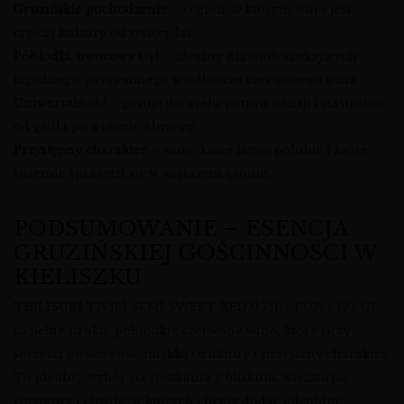
Gruzińskie pochodzenie
– region, w którym wino jest
częścią kultury od tysięcy lat.
Półsłodki, owocowy styl
– idealny dla osób szukających
łagodnego, przyjemnego w odbiorze czerwonego wina.
Uniwersalność
– pasuje do wielu potraw, okazji i nastrojów,
od grilla po wieczór filmowy.
Przystępny charakter
– wino, które łatwo polubić i które
świetnie sprawdzi się w większym gronie.
PODSUMOWANIE – ESENCJA
GRUZIŃSKIEJ GOŚCINNOŚCI W
KIELISZKU
TBILISURI TIVILI SEMI SWEET RED 0,75L / 12,0% / 12 / GE
to pełne uroku, półsłodkie czerwone wino, które łączy
soczystą owocowość, miękką strukturę i przyjazny charakter.
To idealny wybór na spotkania z bliskimi, wieczorne
rozmowy i chwile, w których chcesz dodać odrobinę