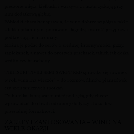
pieczone mięsa, kiełbaski i warzywa z rusztu zyskują przy
nim dodatkową głębię.
Półsłodki charakter sprawia, że wino dobrze współgra także
z lekko pikantnymi potrawami, łagodząc ostrość przypraw i
podkreślając ich aromaty.
Można je podać do serów o średniej intensywności, pizzy,
zapiekanek, a nawet do prostych przekąsek, takich jak deska
wędlin czy bruschetty.
TBILISURI TIVILI SEMI SWEET RED sprawdzi się również
w roli wina „na wieczór” – do rozmów, filmów, planszówek
czy spontanicznych spotkań.
To butelka, którą warto mieć pod ręką, gdy chcesz
wprowadzić do chwili odrobinę słodyczy i luzu, bez
przesadnej formalności.
ZALETY I ZASTOSOWANIA – WINO NA
WIELE OKAZJI