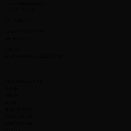
UL. EWANGELICKA 6
20-075 LUBLIN
NIP: 7123512474
NUMER TELEFONU
695 46 27 27
E-MAIL
BIURO@WINNYSKLAD.COM
STRONA GŁÓWNA
SKLEP
O NAS
BLOG
MOJE KONTO
LISTA ŻYCZEŃ
ZAMÓWIENIE
KOSZYK