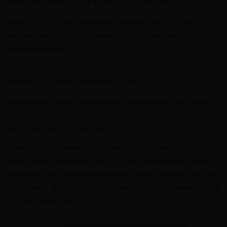
TRYBUSZON PULLTAP ROSÉ GOLD PULLTEX
Korkociąg Pulltap z podwójną dźwignią jest ikoną wśród
akcesoriów do wina, niezmiennie popularną wśród
profesjonalistów.
Jest ceniony za prostotę obsługi i pozwala na łatwe otwarcie
butelki bez obawy o złamanie korka.
Jako pionier wśród korkociągów dwustopniowych, Pulltap
wprowadził rewolucję w otwieraniu butelek wina i zdobył
patent na swoje rozwiązanie.
Produkt ten, wykonany wyłącznie z hiszpańskich
materiałów, wyposażony jest w rączkę malowaną na kolor
różowego złota z galwanizowanego żelaza, dźwignię ze stali
niklowanej, spiralę pokrytą teflonem oraz ząbkowany nożyk
ze stali nierdzewnej.