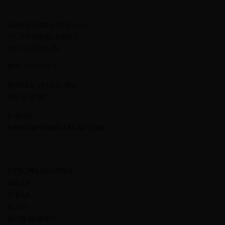
A&M KOMMA SP. Z O.O.
UL. EWANGELICKA 6
20-075 LUBLIN
NIP: 7123512474
NUMER TELEFONU
695 46 27 27
E-MAIL
BIURO@WINNYSKLAD.COM
STRONA GŁÓWNA
SKLEP
O NAS
BLOG
MOJE KONTO