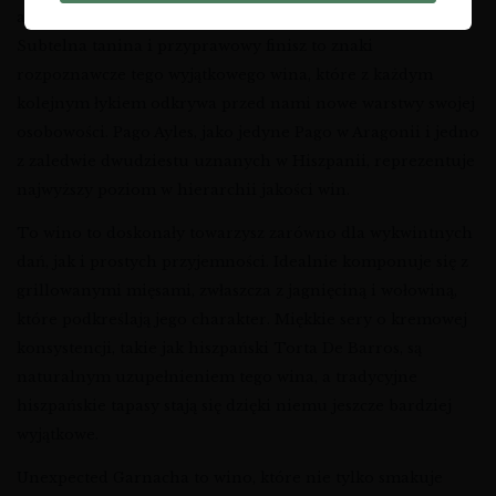
akcenty tytoniu, które razem tworzą harmonijną całość.
Subtelna tanina i przyprawowy finisz to znaki
rozpoznawcze tego wyjątkowego wina, które z każdym
kolejnym łykiem odkrywa przed nami nowe warstwy swojej
osobowości. Pago Ayles, jako jedyne Pago w Aragonii i jedno
z zaledwie dwudziestu uznanych w Hiszpanii, reprezentuje
najwyższy poziom w hierarchii jakości win.
To wino to doskonały towarzysz zarówno dla wykwintnych
dań, jak i prostych przyjemności. Idealnie komponuje się z
grillowanymi mięsami, zwłaszcza z jagnięciną i wołowiną,
które podkreślają jego charakter. Miękkie sery o kremowej
konsystencji, takie jak hiszpański Torta De Barros, są
naturalnym uzupełnieniem tego wina, a tradycyjne
hiszpańskie tapasy stają się dzięki niemu jeszcze bardziej
wyjątkowe.
Unexpected Garnacha to wino, które nie tylko smakuje