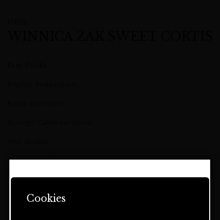
OPIS
WINNICA ŻAK SWEET CORTIS
Kraj: Polska
Region: Podkarpacie
Kolor: czerwone
Szczepy: Cabernet Cortis
Styl: słodkie
Pojemność:
375 ml
Alkohol: 13,5 %
STRONA ZAWIERA OFERTĘ
DOTYCZĄCĄ NAPOJÓW
Cookies
WINNICA ŻAK SWEET CORTIS, wyjątkowe wino czerwone
ALKOHOLOWYCH I JEST
PRZEZNACZONA TYLKO DLA
słodkie z rocznika 2022, które jest hołdem dla tradycyjnych