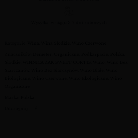
Wysyłka: w ciągu 3-7 dni roboczych
Kategorie:
Wina
,
Wina Słodkie
,
Wino Czerwone
Znaczników:
Demeter
,
Organiczne
,
Podkarpacie
,
Polska
,
Słodkie
,
WINNICA ŻAK SWEET CORTIS
,
Wino
,
Wino Bez
Siarczanów
,
Wino Bez Siarczynów
,
Wino Białe
,
Wino
Biologiczne
,
Wino Czerwone
,
Wino Ekologiczne
,
Wino
Organiczne
Marka:
Polska
Udostępnij: