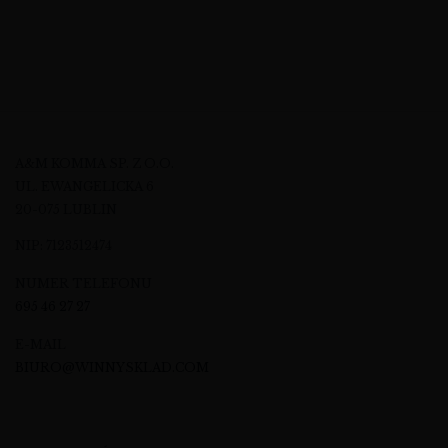
A&M KOMMA SP. Z O.O.
UL. EWANGELICKA 6
20-075 LUBLIN
NIP: 7123512474
NUMER TELEFONU
695 46 27 27
E-MAIL
BIURO@WINNYSKLAD.COM