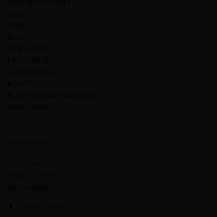
STRONA GŁÓWNA
SKLEP
O NAS
BLOG
MOJE KONTO
LISTA ŻYCZEŃ
ZAMÓWIENIE
KOSZYK
POLITYKA PRYWATNOŚCI
REGULAMIN
ZAPRASZAMY
GODZINY OTWARCIA
PON – SOB: 8:00 – 16:00
ND - ZAMKNIĘTE
Grono Lublin