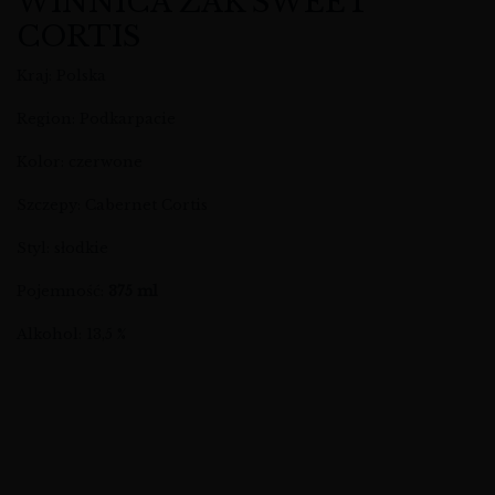
WINNICA ŻAK SWEET
CORTIS
Kraj: Polska
Region: Podkarpacie
Kolor: czerwone
Szczepy: Cabernet Cortis
Styl: słodkie
Pojemność:
375 ml
Alkohol: 13,5 %
WINO, SKLEP Z WINEM , INTERNETOWY
SKLEP Z WINEM , WINO POLSKIE , WINO