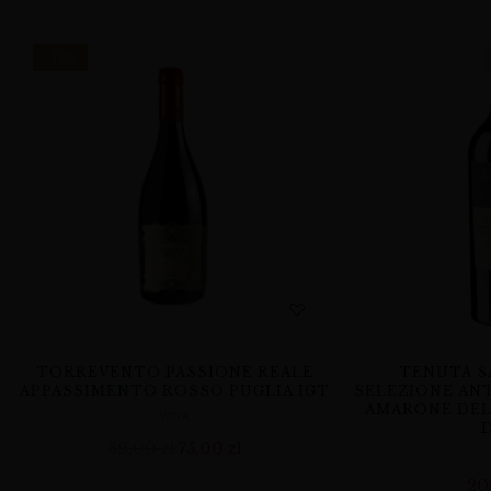
-16%
TORREVENTO PASSIONE REALE
TENUTA S
APPASSIMENTO ROSSO PUGLIA IGT
SELEZIONE AN
AMARONE DEL
WINA
89,00
zł
75,00
zł
20