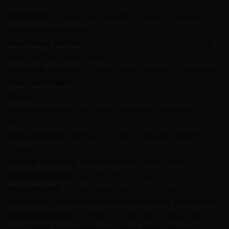
chardonnay
– klasyczny, szlachetny szczep w świeżym,
nowoczesnym wydaniu;
chardonnay australia
– połączenie słońca, chłodniejszych
nocy i soczystej owocowości;
wino białe wytrawne
– czyste, rześkie, idealne do jedzenia;
wino australijskie
– nowoczesny styl, wysoka jakość, świetna
pijalność;
wino chardonnay
– delikatne, owocowe, z wyraźną
kwasowością;
wino z australii
– świeżość, energia i charakter Nowego
Świata;
aromaty cytrusowe
,
wino o aromacie jabłka
,
wino o
aromacie gruszki
– soczysty, owocowy profil;
wino owocowe
– pełne smaku, ale wciąż wytrawne;
wino do ryb
,
wino do drobiu
,
wino do sałatek
,
chardonnay
do lekkich potraw
– szerokie możliwości foodpairingu;
wino lekkie
,
wino świeże
,
wino na co dzień
– idealne na