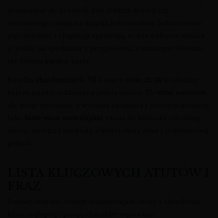
znakomicie do prostych dań, lekkich kolacji czy
wieczornego relaksu z książką lub serialem. Jednocześnie
jego świeżość i elegancja sprawiają, że bez wahania można
je podać na spotkaniu z przyjaciółmi, rodzinnym obiedzie
czy letnim garden party.
Butelka
chardonnay 0, 75l
o mocy
wino 12, 5%
to idealny
balans między lekkością a pełnią smaku. To
wino owocowe
,
ale wciąż wytrawne, z wyraźną strukturą i świeżym finiszem.
Jako
białe wino australijskie
wnosi do kieliszka odrobinę
słońca, energii i swobody, z której słyną wina z południowej
półkuli.
LISTA KLUCZOWYCH ATUTÓW I
FRAZ
Poniżej zebrane zostały najważniejsze cechy i określenia,
które najlepiej opisują charakter tego wina: