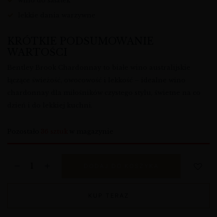
wino do sałatek
lekkie dania warzywne
KRÓTKIE PODSUMOWANIE
WARTOŚCI
Bentley Brook Chardonnay to białe wino australijskie
łączące świeżość, owocowość i lekkość – idealne wino
chardonnay dla miłośników czystego stylu, świetne na co
dzień i do lekkiej kuchni.
Pozostało
36 sztuk
w magazynie
DODAJ DO KOSZYKA
KUP TERAZ