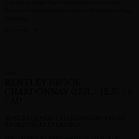
O Aromacie Jabłka
,
Wino O Świeżej Kwasowości
,
Wino
Owocowe
,
Wino Półwytrawne Stylowo
,
Wino Świeże
,
Wino
Z Australii
Udostępnij:
OPIS
BENTLEY BROOK
CHARDONNAY 0,75L / 12,5% / 6
/ AU
AUSTRALIJSKIE CHARDONNAY PEŁNE
ŚWIEŻOŚCI I LEKKOŚCI
BENTLEY BROOK CHARDONNAY 0,75L / 12,5% / 6 / AU
to