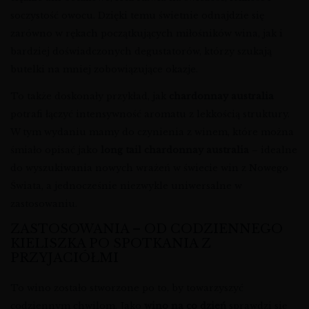
soczystość owocu. Dzięki temu świetnie odnajdzie się
zarówno w rękach początkujących miłośników wina, jak i
bardziej doświadczonych degustatorów, którzy szukają
butelki na mniej zobowiązujące okazje.
To także doskonały przykład, jak
chardonnay australia
potrafi łączyć intensywność aromatu z lekkością struktury.
W tym wydaniu mamy do czynienia z winem, które można
śmiało opisać jako
long tail chardonnay australia
– idealne
do wyszukiwania nowych wrażeń w świecie win z Nowego
Świata, a jednocześnie niezwykle uniwersalne w
zastosowaniu.
ZASTOSOWANIA – OD CODZIENNEGO
KIELISZKA PO SPOTKANIA Z
PRZYJACIÓŁMI
To wino zostało stworzone po to, by towarzyszyć
codziennym chwilom. Jako
wino na co dzień
sprawdzi się