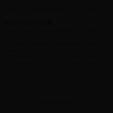
przyjazny profil smakowy i atrakcyjna struktura sprawiają,
że trudno o bardziej wszechstronne wino na co dzień.
PODSUMOWANIE
BENTLEY BROOK CHARDONNAY 0,75L / 12,5% / 6 / AU to
świeże, lekkie i owocowe wino chardonnay z Australii,
które zachwyca aromatami cytrusów, jabłka i gruszki oraz
doskonałą pijalnością. To idealny wybór jako wino na co
dzień, do lekkich potraw, ryb, drobiu i sałatek – butelka,
która wnosi do kieliszka czystą, radosną energię białego
wina australijskiego.
ZOBACZ TAKŻE