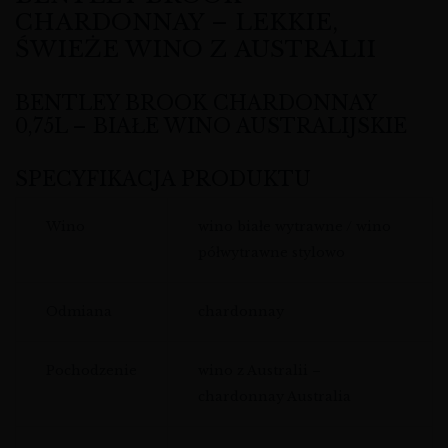
CHARDONNAY – LEKKIE,
ŚWIEŻE WINO Z AUSTRALII
BENTLEY BROOK CHARDONNAY
0,75L – BIAŁE WINO AUSTRALIJSKIE
SPECYFIKACJA PRODUKTU
Wino
wino białe wytrawne / wino
półwytrawne stylowo
Odmiana
chardonnay
Pochodzenie
wino z Australii –
chardonnay Australia