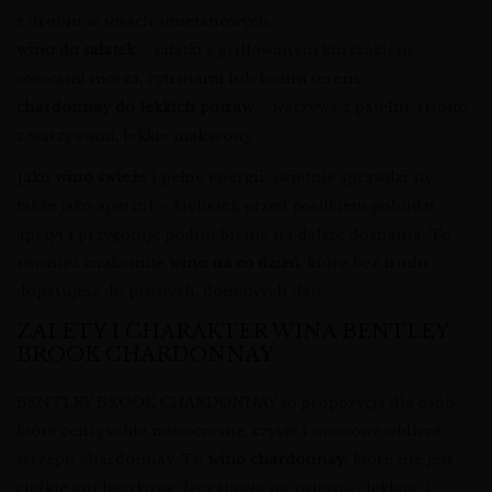
z drobiu w sosach śmietanowych;
wino do sałatek
– sałatki z grillowanym kurczakiem,
owocami morza, cytrusami lub kozim serem;
chardonnay do lekkich potraw
– warzywa z patelni, risotto
z warzywami, lekkie makarony.
Jako
wino świeże
i pełne energii, świetnie sprawdzi się
także jako aperitif – kieliszek przed posiłkiem pobudzi
apetyt i przygotuje podniebienie na dalsze doznania. To
również znakomite
wino na co dzień
, które bez trudu
dopasujesz do prostych, domowych dań.
ZALETY I CHARAKTER WINA BENTLEY
BROOK CHARDONNAY
BENTLEY BROOK CHARDONNAY to propozycja dla osób,
które cenią sobie nowoczesne, czyste i owocowe oblicze
szczepu chardonnay. To
wino chardonnay
, które nie jest
ciężkie ani beczkowe, lecz stawia na świeżość, lekkość i