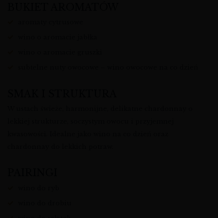
BUKIET AROMATÓW
aromaty cytrusowe
wino o aromacie jabłka
wino o aromacie gruszki
subtelne nuty owocowe – wino owocowe na co dzień
SMAK I STRUKTURA
W ustach świeże, harmonijne, delikatne chardonnay o
lekkiej strukturze, soczystym owocu i przyjemnej
kwasowości. Idealne jako wino na co dzień oraz
chardonnay do lekkich potraw.
PAIRINGI
wino do ryb
wino do drobiu