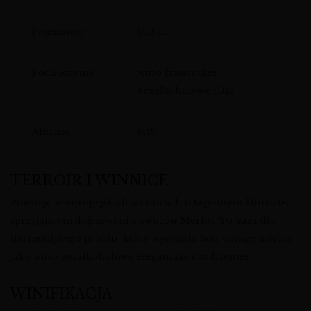
Pojemność
0,75 L
Pochodzenie
wino francuskie
bezalkoholowe (UE)
Alkohol
0,4%
TERROIR I WINNICE
Powstaje w europejskich winnicach o łagodnym klimacie,
sprzyjającym dojrzewaniu owoców Merlot. To baza dla
harmonijnego profilu, który wyróżnia bon voyage merlot
jako wino bezalkoholowe eleganckie i codzienne.
WINIFIKACJA