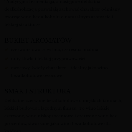
Tradycyjna fermentacja, a następnie delikatna
dealkoholizacja pozwalają zachować charakter odmiany,
tworząc wino bez alkoholu o naturalnym aromacie i
lekkiej strukturze.
BUKIET AROMATÓW
czerwone owoce: wiśnia, czereśnia, malina
nuty śliwki i lekkiej przyprawowości
owocowy, świeży charakter – idealny jako wino
bezalkoholowe owocowe
SMAK I STRUKTURA
Delikatne czerwone bezalkoholowe o miękkich taninach,
lekkiej budowie i łagodnym finiszu. To wino lekkie
czerwone, wino niskoprocentowe i czerwone wino bez
procentów, stworzone jako wino bezalkoholowe dla
każdego.