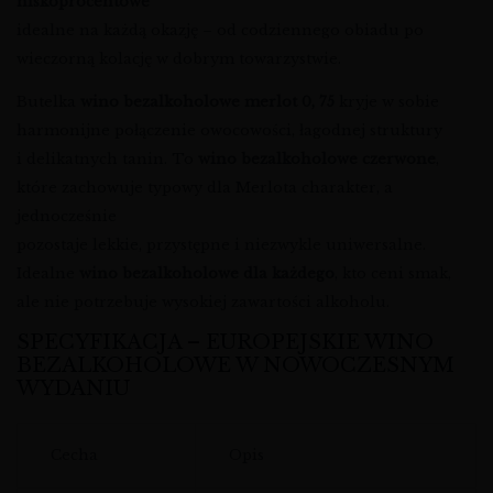
niskoprocentowe
idealne na każdą okazję – od codziennego obiadu po
wieczorną kolację w dobrym towarzystwie.
Butelka
wino bezalkoholowe merlot 0, 75
kryje w sobie
harmonijne połączenie owocowości, łagodnej struktury
i delikatnych tanin. To
wino bezalkoholowe czerwone
,
które zachowuje typowy dla Merlota charakter, a
jednocześnie
pozostaje lekkie, przystępne i niezwykle uniwersalne.
Idealne
wino bezalkoholowe dla każdego
, kto ceni smak,
ale nie potrzebuje wysokiej zawartości alkoholu.
SPECYFIKACJA – EUROPEJSKIE WINO
BEZALKOHOLOWE W NOWOCZESNYM
WYDANIU
Cecha
Opis