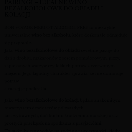
PAIRINGI – IDEALNE WINO
BEZALKOHOLOWE DO OBIADU I
KOLACJI
BON VOYAGE MERLOT ALCOHOL FREE to niezwykle
uniwersalne
wino bez alkoholu
, które doskonale odnajduje
się przy stole.
Jako
wino bezalkoholowe do obiadu
świetnie pasuje do
dań z drobiu, makaronów z sosem pomidorowym, pizzy,
zapiekanych warzyw czy lekkich potraw z czerwonym
mięsem. Jego łagodny charakter sprawia, że nie dominuje
potraw,
a raczej je podkreśla.
Jako
wino bezalkoholowe do kolacji
będzie znakomitym
towarzyszem desek serów półtwardych,
tart wytrawnych, dań kuchni śródziemnomorskiej oraz
prostych przekąsek na spotkania z przyjaciółmi.
To także świetny wybór na rodzinne uroczystości, kiedy