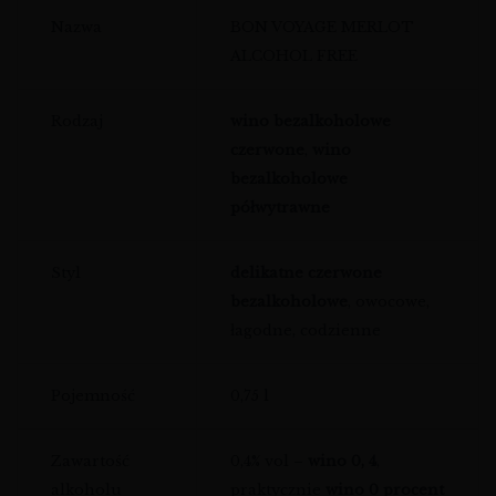
Nazwa
BON VOYAGE MERLOT
ALCOHOL FREE
Rodzaj
wino bezalkoholowe
czerwone
,
wino
bezalkoholowe
półwytrawne
Styl
delikatne czerwone
bezalkoholowe
, owocowe,
łagodne, codzienne
Pojemność
0,75 l
Zawartość
0,4% vol –
wino 0, 4
,
alkoholu
praktycznie
wino 0 procent