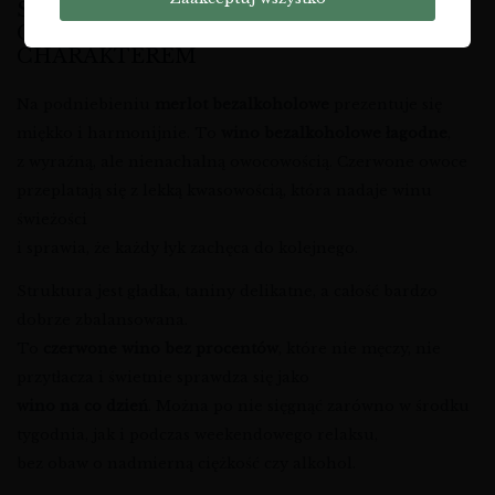
SMAK I STRUKTURA – DELIKATNE
CZERWONE BEZALKOHOLOWE Z
CHARAKTEREM
Na podniebieniu
merlot bezalkoholowe
prezentuje się
miękko i harmonijnie. To
wino bezalkoholowe łagodne
,
z wyraźną, ale nienachalną owocowością. Czerwone owoce
przeplatają się z lekką kwasowością, która nadaje winu
świeżości
i sprawia, że każdy łyk zachęca do kolejnego.
Struktura jest gładka, taniny delikatne, a całość bardzo
dobrze zbalansowana.
To
czerwone wino bez procentów
, które nie męczy, nie
przytłacza i świetnie sprawdza się jako
wino na co dzień
. Można po nie sięgnąć zarówno w środku
tygodnia, jak i podczas weekendowego relaksu,
bez obaw o nadmierną ciężkość czy alkohol.