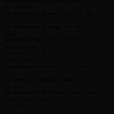
wino niskoprocentowe
– kompromis między tradycją a
nowoczesnością
wino bezalkoholowe do obiadu
– idealne do kuchni
domowej i restauracyjnej
wino bezalkoholowe do kolacji
– świetne do wieczornych
spotkań
wino bezalkoholowe merlot 0, 75
– klasyczna pojemność,
gotowa do dzielenia się
wino bezalkoholowe dla każdego
– uniwersalne,
przystępne, lubiane
wino bezalkoholowe owocowe
– soczyste, pełne
czerwonych owoców
wino bezalkoholowe łagodne
– miękkie, harmonijne,
przyjazne
wino bezalkoholowe alternatywa
– świadomy wybór
zamiast klasycznego wina
wino bezalkoholowe eleganckie
– stylowa butelka na każdy
stół