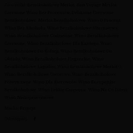
Znaczniki:
Bezalkoholowy Merlot
,
Bon Voyage Merlot
,
Czerwone Wino Bez Procentów
,
Delikatne Czerwone
Bezalkoholowe
,
Merlot Bezalkoholowe
,
Wino 0 Procent
,
Wino Bez Alkoholu
,
Wino Bezalkoholowe Alternatywa
,
Wino Bezalkoholowe Codzienne
,
Wino Bezalkoholowe
Czerwone
,
Wino Bezalkoholowe Dla Każdego
,
Wino
Bezalkoholowe Do Kolacji
,
Wino Bezalkoholowe Do
Obiadu
,
Wino Bezalkoholowe Eleganckie
,
Wino
Bezalkoholowe Łagodne
,
Wino Bezalkoholowe Merlot 0
,
Wino Bezalkoholowe Owocowe
,
Wino Bezalkoholowe
Półwytrawne
,
Wino Dla Kierowców
,
Wino Europejskie
Bezalkoholowe
,
Wino Lekkie Czerwone
,
Wino Na Co Dzień
,
Wino Niskoprocentowe
Marka:
Francja
Udostępnij: