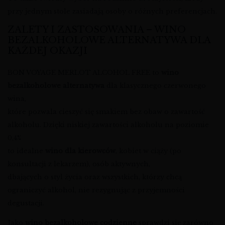
przy jednym stole zasiadają osoby o różnych preferencjach.
ZALETY I ZASTOSOWANIA – WINO
BEZALKOHOLOWE ALTERNATYWA DLA
KAŻDEJ OKAZJI
BON VOYAGE MERLOT ALCOHOL FREE to
wino
bezalkoholowe alternatywa
dla klasycznego czerwonego
wina,
które pozwala cieszyć się smakiem bez obaw o zawartość
alkoholu. Dzięki niskiej zawartości alkoholu na poziomie
0,4%
to idealne
wino dla kierowców
, kobiet w ciąży (po
konsultacji z lekarzem), osób aktywnych,
dbających o styl życia oraz wszystkich, którzy chcą
ograniczyć alkohol, nie rezygnując z przyjemności
degustacji.
Jako
wino bezalkoholowe codzienne
sprawdzi się zarówno