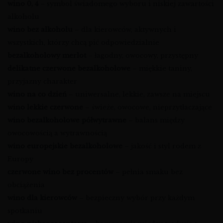
wino 0, 4
– symbol świadomego wyboru i niskiej zawartości
alkoholu
wino bez alkoholu
– dla kierowców, aktywnych i
wszystkich, którzy chcą pić odpowiedzialnie
bezalkoholowy merlot
– łagodny, owocowy, przystępny
delikatne czerwone bezalkoholowe
– miękkie taniny,
przyjazny charakter
wino na co dzień
– uniwersalne, lekkie, zawsze na miejscu
wino lekkie czerwone
– świeże, owocowe, nieprzytłaczające
wino bezalkoholowe półwytrawne
– balans między
owocowością a wytrawnością
wino europejskie bezalkoholowe
– jakość i styl rodem z
Europy
czerwone wino bez procentów
– pełnia smaku bez
obciążenia
wino dla kierowców
– bezpieczny wybór przy każdym
spotkaniu