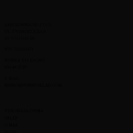
A&M KOMMA SP. Z O.O.
UL. EWANGELICKA 6
20-075 LUBLIN
NIP: 7123512474
NUMER TELEFONU
695 46 27 27
E-MAIL
BIURO@WINNYSKLAD.COM
STRONA GŁÓWNA
SKLEP
O NAS
BLOG