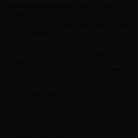
wino bezalkoholowe codzienne
– towarzysz zwykłych i
niezwykłych chwil
DLA KOGO JEST BON VOYAGE MERLOT
ALCOHOL FREE?
To wino stworzone dla osób, które chcą cieszyć się
rytuałem nalewania wina do kieliszka, aromatem i
smakiem,
ale nie potrzebują wysokiej zawartości alkoholu. BON
VOYAGE MERLOT ALCOHOL FREE to wybór dla
świadomych konsumentów,
którzy stawiają na jakość, komfort i swobodę. Sprawdzi się
wśród miłośników klasycznego Merlota, osób aktywnych,
rodzin z dziećmi, a także wszystkich, którzy szukają
lekkiego, czerwonego wina na co dzień.
To także świetny pomysł na prezent – elegancka butelka
wino bezalkoholowe czerwone
będzie miłym gestem wobec