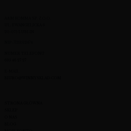
A&M KOMMA SP. Z O.O.
UL. EWANGELICKA 6
20-075 LUBLIN
NIP: 7123512474
NUMER TELEFONU
695 46 27 27
E-MAIL
BIURO@WINNYSKLAD.COM
STRONA GŁÓWNA
SKLEP
O NAS
BLOG