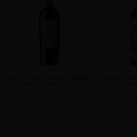
TENUTA SANT’ANTONIO NANFRE
BODEGAS CATE
VALPOLICELLA DOC
ARG
WINA
69,00
zł
63