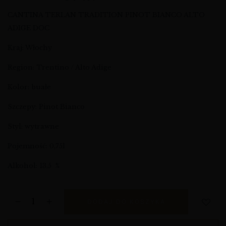
CANTINA TERLAN TRADITION PINOT BIANCO ALTO
ADIGE DOC
Kraj: Włochy
Region: Trentino / Alto Adige
Kolor: buałe
Szczepy: Pinot Bianco
Styl: wytrawne
Pojemność: 0,75l
Alkohol: 13,5 %
DODAJ DO KOSZYKA