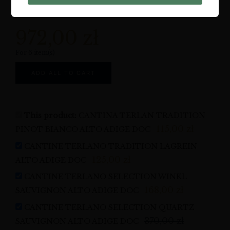
115,00
zł
972,00
zł
For 6 item(s)
ADD ALL TO CART
This product:
CANTINA TERLAN TRADITION
115,00
zł
PINOT BIANCO ALTO ADIGE DOC
CANTINE TERLANO TRADITION LAGREIN
125,00
zł
ALTO ADIGE DOC
CANTINE TERLANO SELECTION WINKL
168,00
zł
SAUVIGNON ALTO ADIGE DOC
CANTINE TERLANO SELECTION QUARTZ
370,00
zł
SAUVIGNON ALTO ADIGE DOC