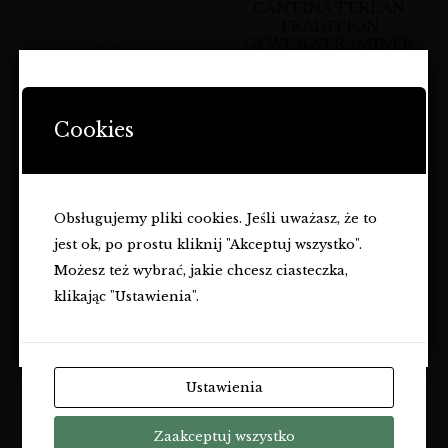
CANTINA TERLAN
CANTINA TERLAN
SELECTION
TRADITION
TERLANER
GEWURZTRAMINER
CLASSICO ALTO
ALTO ADIGE DOC
ADIGE DOC
129,00
zł
STRONA ZAWIERA OFERTĘ
142,00
zł
DOTYCZĄCĄ NAPOJÓW
Cookies
Brak w magazynie
ALKOHOLOWYCH I JEST
PRZEZNACZONA TYLKO DLA
OSÓB PEŁNOLETNICH.
Obsługujemy pliki cookies. Jeśli uważasz, że to
Czy masz ukończone
18
lat?
jest ok, po prostu kliknij "Akceptuj wszystko".
TAK
Możesz też wybrać, jakie chcesz ciasteczka,
klikając "Ustawienia".
NIE
CANTINA TERLAN
Ustawienia
TRADITION
CHARDONNAY ALTO
Zaakceptuj wszystko
ADIGE DOC