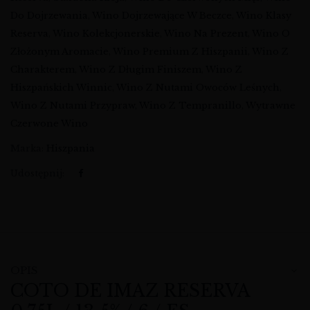
Do Dojrzewania
,
Wino Dojrzewające W Beczce
,
Wino Klasy
Reserva
,
Wino Kolekcjonerskie
,
Wino Na Prezent
,
Wino O
Złożonym Aromacie
,
Wino Premium Z Hiszpanii
,
Wino Z
Charakterem
,
Wino Z Długim Finiszem
,
Wino Z
Hiszpańskich Winnic
,
Wino Z Nutami Owoców Leśnych
,
Wino Z Nutami Przypraw
,
Wino Z Tempranillo
,
Wytrawne
Czerwone Wino
Marka:
Hiszpania
Udostępnij:
OPIS
COTO DE IMAZ RESERVA