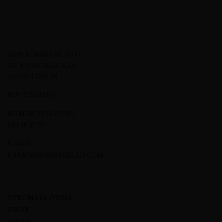
A&M KOMMA SP. Z O.O.
UL. EWANGELICKA 6
20-075 LUBLIN
NIP: 7123512474
NUMER TELEFONU
695 46 27 27
E-MAIL
BIURO@WINNYSKLAD.COM
STRONA GŁÓWNA
SKLEP
O NAS