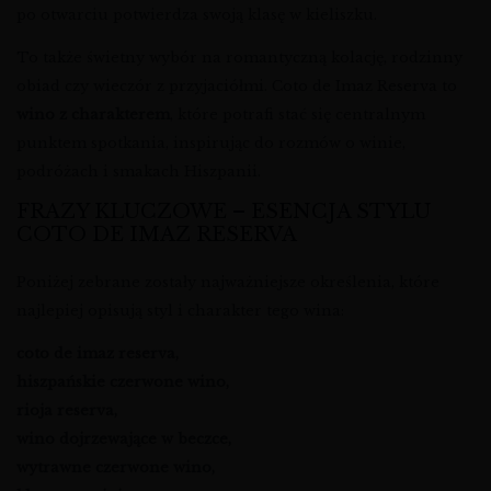
po otwarciu potwierdza swoją klasę w kieliszku.
To także świetny wybór na romantyczną kolację, rodzinny
obiad czy wieczór z przyjaciółmi. Coto de Imaz Reserva to
wino z charakterem
, które potrafi stać się centralnym
punktem spotkania, inspirując do rozmów o winie,
podróżach i smakach Hiszpanii.
FRAZY KLUCZOWE – ESENCJA STYLU
COTO DE IMAZ RESERVA
Poniżej zebrane zostały najważniejsze określenia, które
najlepiej opisują styl i charakter tego wina:
coto de imaz reserva,
hiszpańskie czerwone wino,
rioja reserva,
wino dojrzewające w beczce,
wytrawne czerwone wino,