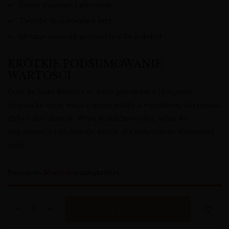
Dania duszone i pieczone
Twarde, dojrzewające sery
Idealne wino na prezent lub do kolekcji
KRÓTKIE PODSUMOWANIE
WARTOŚCI
Coto de Imaz Reserva to wino premium z Hiszpanii –
elegancka rioja, wino z tempranillo o wyjątkowej harmonii,
głębi i charakterze. Wino kolekcjonerskie, wino do
dojrzewania i doskonały wybór dla miłośników klasycznej
riojy.
Pozostało
36 sztuk
w magazynie
DODAJ DO KOSZYKA