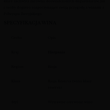
które zachwyci zarówno doświadczonych degustatorów, jak
i osoby dopiero rozpoczynające swoją przygodę z winami z
Półwyspu Iberyjskiego.
SPECYFIKACJA WINA
Cecha
Opis
Kraj
Hiszpania
Region
Rioja
Klasa
Rioja Reserva (wino klasy
reserva)
Styl
Wytrawne czerwone wino