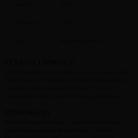
Alkohol
13,5%
Pojemność
0,75L
Klasa
Hiszpańska reserva
TERROIR I WINNICE
Coto de Imaz Reserva powstaje w sercu Rioja Alavesa, gdzie
chłodniejsze noce i wapienne gleby sprzyjają tworzeniu
eleganckiej riojy o głębokiej strukturze. To wino z
hiszpańskich winnic, idealne do długiego dojrzewania.
WINIFIKACJA
Wino dojrzewające w beczce z dębu amerykańskiego i
francuskiego, następnie długo starzone w butelce.