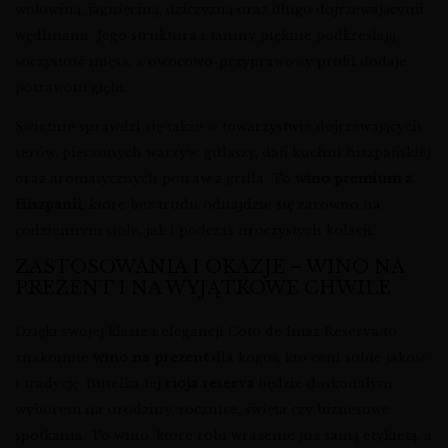
wołowiną, jagnięciną, dziczyzną oraz długo dojrzewającymi
wędlinami. Jego struktura i taniny pięknie podkreślają
soczystość mięsa, a owocowo-przyprawowy profil dodaje
potrawom głębi.
Świetnie sprawdzi się także w towarzystwie dojrzewających
serów, pieczonych warzyw, gulaszy, dań kuchni hiszpańskiej
oraz aromatycznych potraw z grilla. To
wino premium z
Hiszpanii
, które bez trudu odnajdzie się zarówno na
codziennym stole, jak i podczas uroczystych kolacji.
ZASTOSOWANIA I OKAZJE – WINO NA
PREZENT I NA WYJĄTKOWE CHWILE
Dzięki swojej klasie i elegancji Coto de Imaz Reserva to
znakomite
wino na prezent
dla kogoś, kto ceni sobie jakość
i tradycję. Butelka tej
rioja reserva
będzie doskonałym
wyborem na urodziny, rocznice, święta czy biznesowe
spotkania. To wino, które robi wrażenie już samą etykietą, a