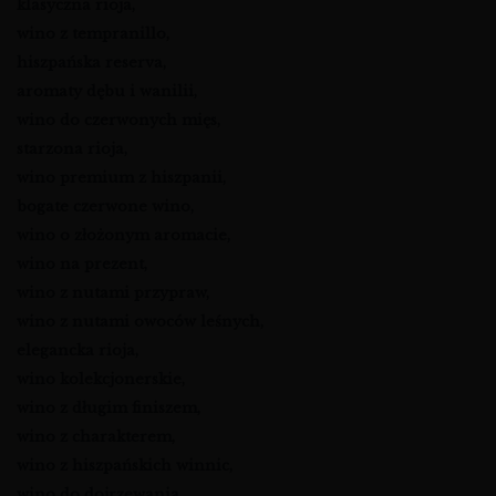
klasyczna rioja,
wino z tempranillo,
hiszpańska reserva,
aromaty dębu i wanilii,
wino do czerwonych mięs,
starzona rioja,
wino premium z hiszpanii,
bogate czerwone wino,
wino o złożonym aromacie,
wino na prezent,
wino z nutami przypraw,
wino z nutami owoców leśnych,
elegancka rioja,
wino kolekcjonerskie,
wino z długim finiszem,
wino z charakterem,
wino z hiszpańskich winnic,
wino do dojrzewania,