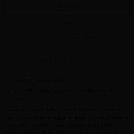
KUP TERAZ
Darmowa dostawa od 360 zł
Wysyłka: w ciągu 3-7 dni roboczych
SKU:
CDI-CWT-RESER-N-126
Kategorie:
Wina
,
Wina Spokojne
,
Wina Wytrawne
,
Wino
Czerwone
Znaczniki:
Aromaty Dębu I Wanilii
,
Bogate Czerwone Wino
,
Coto De Imaz Reserva
,
Elegancka Rioja
,
Hiszpańska Reserva
,
Hiszpańskie Czerwone Wino
,
Klasyczna Rioja
,
Rioja
Reserva
,
Starzona Rioja
,
Wino Do Czerwonych Mięs
,
Wino