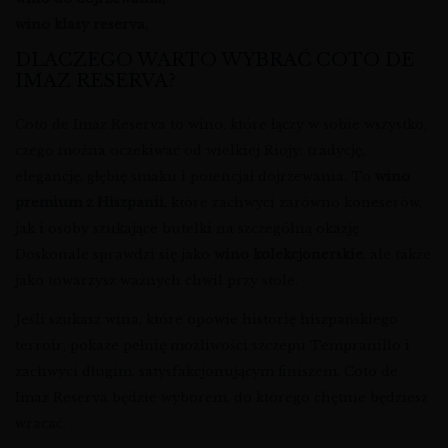
wino klasy reserva,
DLACZEGO WARTO WYBRAĆ COTO DE
IMAZ RESERVA?
Coto de Imaz Reserva to wino, które łączy w sobie wszystko,
czego można oczekiwać od wielkiej Riojy: tradycję,
elegancję, głębię smaku i potencjał dojrzewania. To
wino
premium z Hiszpanii
, które zachwyci zarówno koneserów,
jak i osoby szukające butelki na szczególną okazję.
Doskonale sprawdzi się jako
wino kolekcjonerskie
, ale także
jako towarzysz ważnych chwil przy stole.
Jeśli szukasz wina, które opowie historię hiszpańskiego
terroir, pokaże pełnię możliwości szczepu Tempranillo i
zachwyci długim, satysfakcjonującym finiszem, Coto de
Imaz Reserva będzie wyborem, do którego chętnie będziesz
wracać.