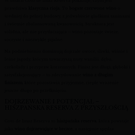
W ustach Coto de Imaz Reserva pokazuje, czym jest
prawdziwa
klasyczna rioja
. To
bogate czerwone wino
o
średniej do pełnej budowy, z jedwabiście gładkimi taninami
i świetnie zbalansowaną kwasowością. Struktura jest
solidna, ale nie przytłaczająca – wino pozostaje świeże,
soczyste i niezwykle pijalne.
Na podniebieniu dominują dojrzałe owoce, śliwki, wiśnie i
leśne jagody, którym towarzyszą nuty wanilii, dębu,
czekolady i przypraw korzennych. Finisz jest długi, głęboki i
satysfakcjonujący – to zdecydowanie
wino z długim
finiszem
, które pozostawia przyjemne, ciepłe wrażenie
jeszcze długo po przełknięciu.
DOJRZEWANIE I POTENCJAŁ –
HISZPAŃSKA RESERVA Z PRZYSZŁOŚCIĄ
Coto de Imaz Reserva to
hiszpańska reserva
, która powstaje
jako
wino dojrzewające w beczce
, a następnie spędza