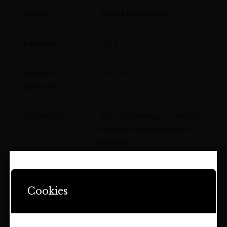
Szczep
Wino z tempranillo
Pojemność
0,75 l
Zawartość
13,5% vol.
alkoholu
Dojrzewanie
Wino dojrzewające w beczce,
następnie starzona rioja w
butelce
Charakter
Wino z długim finiszem,
STRONA ZAWIERA OFERTĘ
DOTYCZĄCĄ NAPOJÓW
złożone i eleganckie
Cookies
ALKOHOLOWYCH I JEST
PRZEZNACZONA TYLKO DLA
BUKIET AROMATÓW – ZŁOŻONOŚĆ I
OSÓB PEŁNOLETNICH.
GŁĘBIA