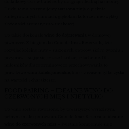
dodatkowy czas w butelce, by osiągnąć idealną harmonię.
Dzięki temu otrzymujemy
starzona rioja
o pięknie
zintegrowanych taninach, głębokim kolorze i niezwykłej
złożoności aromatyczno-smakowej.
To także doskonałe
wino do dojrzewania
w domowej
piwniczce. Z biegiem lat Coto de Imaz Reserva będzie
rozwijać kolejne nuty – suszonych owoców, skóry, tytoniu i
przypraw – stając się jeszcze bardziej szlachetne. Dla
miłośników długoterminowego przechowywania to
prawdziwe
wino kolekcjonerskie
, które z czasem tylko zyska
na wartości i charakterze.
FOOD PAIRING – IDEALNE WINO DO
CZERWONYCH MIĘS I NIE TYLKO
To wino zostało stworzone, by towarzyszyć wyrazistym,
pełnym smaku potrawom. Coto de Imaz Reserva to idealne
wino do czerwonych mięs
– świetnie komponuje się z