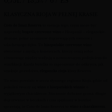
0,75L / 13,5% / 6 / ES
KLASYCZNA RIOJA W PEŁNEJ KRASIE
Coto de Imaz Reserva
to esencja tego, czym może być
naprawdę
bogate czerwone wino
z Hiszpanii – eleganckie,
złożone, pełne aromatów dojrzewających owoców i
szlachetnego dębu. To
hiszpańskie czerwone wino
stworzone z myślą o koneserach, którzy cenią sobie
równowagę między tradycją a nowoczesnym podejściem do
winifikacji. Każda butelka to zaproszenie do odkrycia, jak
smakuje prawdziwa,
elegancka rioja
klasy Reserva.
To wino powstało w sercu słynnego regionu Rioja, gdzie od
pokoleń tworzy się
wino z hiszpańskich winnic
o
wyjątkowym charakterze. Starannie dobrane grona, długie
dojrzewanie w beczkach i czas spędzony w butelce
sprawiają, że Coto de Imaz Reserva to
wino z charakterem
,