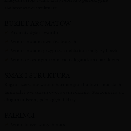
Klasyczna rioja i wino klasy reserva o perfekcyjnie
zbalansowanej strukturze.
BUKIET AROMATÓW
Aromaty dębu i wanilii
Wino z nutami owoców leśnych
Wino z nutami przypraw i delikatnej słodyczy beczki
Wino o złożonym aromacie i eleganckim charakterze
SMAK I STRUKTURA
Bogate czerwone wino o harmonijnej budowie, miękkich
taninach i wyraźnym owocowym rdzeniu. Starzona rioja z
długim finiszem, pełna głębi i klasy.
PAIRINGI
Wino do czerwonych mięs