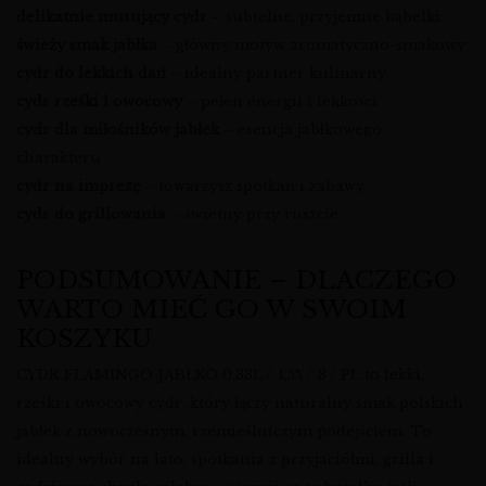
delikatnie musujący cydr
– subtelne, przyjemne bąbelki
świeży smak jabłka
– główny motyw aromatyczno-smakowy
cydr do lekkich dań
– idealny partner kulinarny
cydr rześki i owocowy
– pełen energii i lekkości
cydr dla miłośników jabłek
– esencja jabłkowego
charakteru
cydr na imprezę
– towarzysz spotkań i zabawy
cydr do grillowania
– świetny przy ruszcie
PODSUMOWANIE – DLACZEGO
WARTO MIEĆ GO W SWOIM
KOSZYKU
CYDR FLAMINGO JABŁKO 0,33L / 4,5% / 8 / PL to lekki,
rześki i owocowy cydr, który łączy naturalny smak polskich
jabłek z nowoczesnym, rzemieślniczym podejściem. To
idealny wybór na lato, spotkania z przyjaciółmi, grilla i