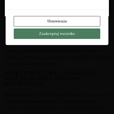
Już pierwszy nos zdradza, że to
owocowy cydr jabłkowy
o
NIE
wyjątkowo soczystym profilu. Dominują nuty świeżo
krojonego jabłka, skórki i delikatnego soku, które tworzą
wrażenie dopiero co wyciśniętego owocu. Ten
świeży smak
Ustawienia
jabłka
jest czysty, klarowny i niezwykle zachęcający.
Zaakceptuj wszystko
W tle pojawiają się subtelne akcenty sadu w pełni sezonu –
lekko kwiatowe, minimalnie ziołowe, które dodają głębi i
sprawiają, że
cydr dla miłośników jabłek
nabiera jeszcze
bardziej autentycznego charakteru. Aromat jest rześki, lekki
i zaprasza do pierwszego łyku.
SMAK I STRUKTURA – DELIKATNIE
MUSUJĄCY CYDR O IDEALNEJ
RÓWNOWADZE
Na podniebieniu CYDR FLAMINGO JABŁKO prezentuje się
jako
delikatnie musujący cydr
o przyjemnej, drobnej
perlistości. Bąbelki są miękkie, ale wyraźne, dzięki czemu