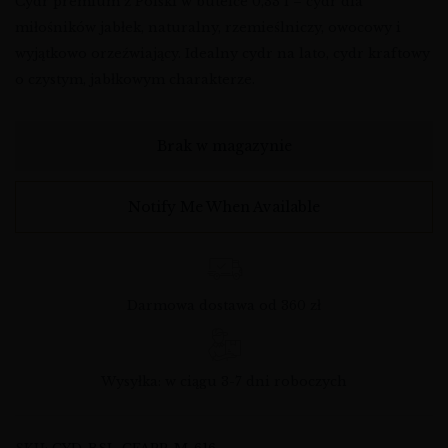
Cydr premium z Polski w butelce 0,33 l – cydr dla
miłośników jabłek, naturalny, rzemieślniczy, owocowy i
wyjątkowo orzeźwiający. Idealny cydr na lato, cydr kraftowy
o czystym, jabłkowym charakterze.
Brak w magazynie
Notify Me When Available
Darmowa dostawa od 360 zł
Wysyłka: w ciągu 3-7 dni roboczych