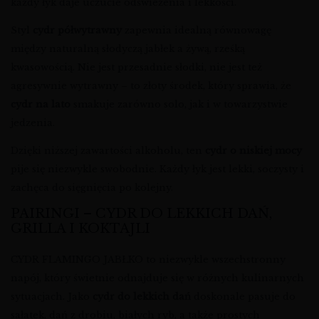
każdy łyk daje uczucie odświeżenia i lekkości.
Styl
cydr półwytrawny
zapewnia idealną równowagę
między naturalną słodyczą jabłek a żywą, rześką
kwasowością. Nie jest przesadnie słodki, nie jest też
agresywnie wytrawny – to złoty środek, który sprawia, że
cydr na lato
smakuje zarówno solo, jak i w towarzystwie
jedzenia.
Dzięki niższej zawartości alkoholu, ten
cydr o niskiej mocy
pije się niezwykle swobodnie. Każdy łyk jest lekki, soczysty i
zachęca do sięgnięcia po kolejny.
PAIRINGI – CYDR DO LEKKICH DAŃ,
GRILLA I KOKTAJLI
CYDR FLAMINGO JABŁKO to niezwykle wszechstronny
napój, który świetnie odnajduje się w różnych kulinarnych
sytuacjach. Jako
cydr do lekkich dań
doskonale pasuje do
sałatek, dań z drobiu, białych ryb, a także prostych