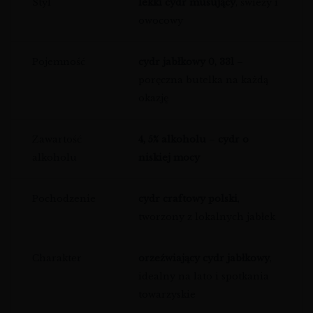
Styl
lekki cydr musujący
, świeży i
owocowy
Pojemność
cydr jabłkowy 0, 33l
–
poręczna butelka na każdą
okazję
Zawartość
4, 5% alkoholu
–
cydr o
alkoholu
niskiej mocy
Pochodzenie
cydr craftowy polski
,
tworzony z lokalnych jabłek
Charakter
orzeźwiający cydr jabłkowy
,
idealny na lato i spotkania
towarzyskie