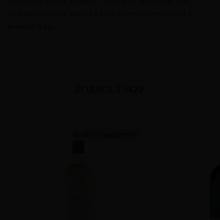
codzienne chwile relaksu – sięgnij po tę butelkę, jeśli
szukasz świeżości, jakości i prawdziwej przyjemności z
każdego łyku.
ZOBACZ TAKŻE
Brak w magazynie