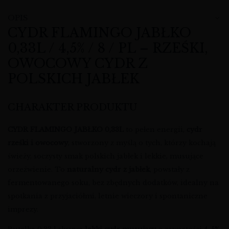
OPIS
CYDR FLAMINGO JABŁKO
0,33L / 4,5% / 8 / PL – RZEŚKI,
OWOCOWY CYDR Z
POLSKICH JABŁEK
CHARAKTER PRODUKTU
CYDR FLAMINGO JABŁKO 0,33L
to pełen energii,
cydr
rześki i owocowy
, stworzony z myślą o tych, którzy kochają
świeży, soczysty smak polskich jabłek i lekkie, musujące
orzeźwienie. To
naturalny cydr z jabłek
, powstały z
fermentowanego soku, bez zbędnych dodatków, idealny na
spotkania z przyjaciółmi, letnie wieczory i spontaniczne
imprezy.