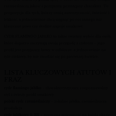
rzemieślniczą jakość i przyjazny, przystępny charakter. To
propozycja dla tych, którzy cenią autentyczność, świeżość i
lekkość, a jednocześnie chcą sięgnąć po coś innego niż
klasyczne piwo czy słodkie napoje smakowe.
CYDR FLAMINGO JABŁKO to także świetny wybór dla osób,
które dopiero zaczynają swoją przygodę z cydrem – jego
profil jest przyjazny, łatwy w odbiorze, a jednocześnie na
tyle ciekawy, by nie znudzić się po pierwszej butelce.
LISTA KLUCZOWYCH ATUTÓW I
FRAZ
cydr flamingo jabłko
– charakterystyczny, rozpoznawalny
styl i świeży profil smakowy
polski cydr rzemieślniczy
– lokalne jabłka, rzemieślnicza
produkcja
cydr jabłkowy 0, 33l
– poręczna pojemność na każdą okazję