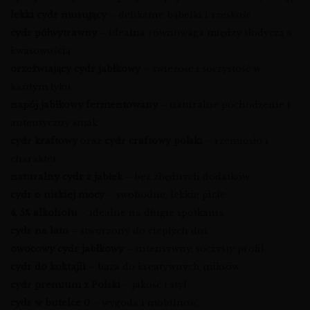
lekki cydr musujący
– delikatne bąbelki i rześkość
cydr półwytrawny
– idealna równowaga między słodyczą a
kwasowością
orzeźwiający cydr jabłkowy
– świeżość i soczystość w
każdym łyku
napój jabłkowy fermentowany
– naturalne pochodzenie i
autentyczny smak
cydr kraftowy
oraz
cydr craftowy polski
– rzemiosło i
charakter
naturalny cydr z jabłek
– bez zbędnych dodatków
cydr o niskiej mocy
– swobodne, lekkie picie
4, 5% alkoholu
– idealne na długie spotkania
cydr na lato
– stworzony do ciepłych dni
owocowy cydr jabłkowy
– intensywny, soczysty profil
cydr do koktajli
– baza do kreatywnych miksów
cydr premium z Polski
– jakość i styl
cydr w butelce 0
– wygoda i mobilność