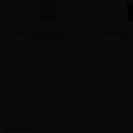
TENUTA SANT’ANTONIO SCAIA
LAMITA RES
BIANCA IGT
SAU
WINA
64,00
zł
A&M KOMMA SP. Z O.O.
UL. EWANGELICKA 6
20-075 LUBLIN
NIP: 7123512474