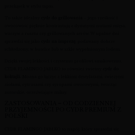
przekąsek w stylu tapas.
To także idealny
cydr do grillowania
– jego rześkość i
owocowość pięknie kontrastują z dymnymi nutami mięsa,
warzyw z rusztu czy grillowanych serów. W upalne dni
sprawdzi się jako
cydr na imprezę
, podawany dobrze
schłodzony, w butelce lub w szkle wypełnionym lodem.
Dzięki swojej lekkości i czystemu profilowi smakowemu,
CYDR FLAMINGO JABŁKO to również świetny
cydr do
koktajli
. Można go łączyć z lekkimi destylatami, świeżymi
ziołami, cytrusami czy syropami owocowymi, tworząc
autorskie, orzeźwiające miksy.
ZASTOSOWANIA – OD CODZIENNEJ
PRZYJEMNOŚCI PO CYDR PREMIUM Z
POLSKI
CYDR FLAMINGO JABŁKO to napój, który sprawdzi się