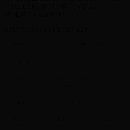
– RZEŚKI POLSKI CYDR
PÓŁWYTRAWNY
SPECYFIKACJA PRODUKTU
Nazwa
CYDR FLAMINGO JABŁKO
Pojemność
0,33 l
Styl
cydr półwytrawny, lekki cydr
musujący
Alkohol
4,5% alkoholu
Pochodzenie
Polska – cydr craftowy polski