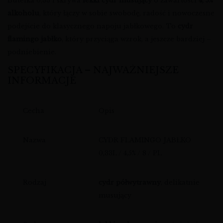
Butelka 0,33 l skrywa
lekki cydr musujący
o zawartości
4, 5%
alkoholu
, który łączy w sobie swobodę, radość i nowoczesne
podejście do klasycznego napoju jabłkowego. To
cydr
flamingo jabłko
, który przyciąga wzrok, a jeszcze bardziej –
podniebienie.
SPECYFIKACJA – NAJWAŻNIEJSZE
INFORMACJE
Cecha
Opis
Nazwa
CYDR FLAMINGO JABŁKO
0,33L / 4,5% / 8 / PL
Rodzaj
cydr półwytrawny
, delikatnie
musujący