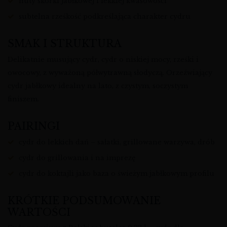
nuty skórki jabłkowej i lekkiej kwasowości
subtelna rześkość podkreślająca charakter cydru
SMAK I STRUKTURA
Delikatnie musujący cydr, cydr o niskiej mocy, rześki i
owocowy, z wyważoną półwytrawną słodyczą. Orzeźwiający
cydr jabłkowy idealny na lato, z czystym, soczystym
finiszem.
PAIRINGI
cydr do lekkich dań – sałatki, grillowane warzywa, drób
cydr do grillowania i na imprezę
cydr do koktajli jako baza o świeżym jabłkowym profilu
KRÓTKIE PODSUMOWANIE
WARTOŚCI