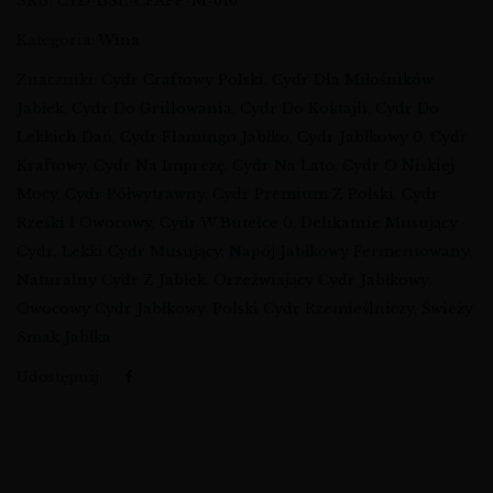
SKU:
CYD-BSL-CFAPP-M-616
Kategoria:
Wina
Znaczniki:
Cydr Craftowy Polski
,
Cydr Dla Miłośników
Jabłek
,
Cydr Do Grillowania
,
Cydr Do Koktajli
,
Cydr Do
Lekkich Dań
,
Cydr Flamingo Jabłko
,
Cydr Jabłkowy 0
,
Cydr
Kraftowy
,
Cydr Na Imprezę
,
Cydr Na Lato
,
Cydr O Niskiej
Mocy
,
Cydr Półwytrawny
,
Cydr Premium Z Polski
,
Cydr
Rześki I Owocowy
,
Cydr W Butelce 0
,
Delikatnie Musujący
Cydr
,
Lekki Cydr Musujący
,
Napój Jabłkowy Fermentowany
,
Naturalny Cydr Z Jabłek
,
Orzeźwiający Cydr Jabłkowy
,
Owocowy Cydr Jabłkowy
,
Polski Cydr Rzemieślniczy
,
Świeży
Smak Jabłka
Udostępnij: