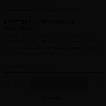
ryby wędzone i marynowane
deski degustacyjne i eleganckie przystawki
KRÓTKIE PODSUMOWANIE
WARTOŚCI
Wódka jakościowa, wódka elegancka i wódka premium
polska, idealna jako wódka na prezent. Alkohol kraftowy
łączący tradycję, czystość i nowoczesne rzemiosło – potato
vodka w najlepszym wydaniu.
Pozostało
36 sztuk
w magazynie
DODAJ DO KOSZYKA
KUP TERAZ