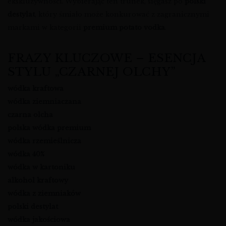
ekskluzywności. Wybierając ten trunek, sięgasz po
polski
destylat
, który śmiało może konkurować z zagranicznymi
markami w kategorii
premium potato vodka
.
FRAZY KLUCZOWE – ESENCJA
STYLU „CZARNEJ OLCHY”
wódka kraftowa
wódka ziemniaczana
czarna olcha
polska wódka premium
wódka rzemieślnicza
wódka 40%
wódka w kartoniku
alkohol kraftowy
wódka z ziemniaków
polski destylat
wódka jakościowa