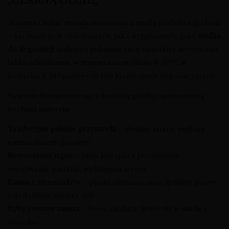
„CZARNĄ OLCHĘ”
„Czarna Olcha” została stworzona z myślą o celebracji chwil
– zarówno tych codziennych, jak i wyjątkowych. Jako
wódka
do degustacji
najlepiej pokazuje swój charakter serwowana
lekko schłodzona, w temperaturze około 8–10°C, w
kieliszkach tulipanowych lub klasycznych degustacyjnych.
Świetnie komponuje się z kuchnią polską i nowoczesną
kuchnią autorską:
Tradycyjne polskie przystawki
– śledzie, tatary, wędliny
rzemieślnicze, pasztety.
Nowoczesne tapas
– mini kanapki z pieczonymi
warzywami, pastami, wędzonym serem.
Dania z ziemniaków
– placki ziemniaczane, gratiny, puree
z dodatkiem masła i ziół.
Ryby i owoce morza
– łosoś, sandacz, krewetki w maśle i
czosnku.