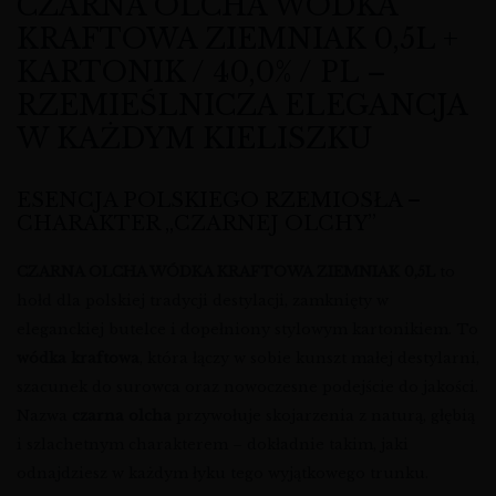
CZARNA OLCHA WÓDKA
KRAFTOWA ZIEMNIAK 0,5L +
KARTONIK / 40,0% / PL –
RZEMIEŚLNICZA ELEGANCJA
W KAŻDYM KIELISZKU
ESENCJA POLSKIEGO RZEMIOSŁA –
CHARAKTER „CZARNEJ OLCHY”
CZARNA OLCHA WÓDKA KRAFTOWA ZIEMNIAK 0,5L
to
hołd dla polskiej tradycji destylacji, zamknięty w
eleganckiej butelce i dopełniony stylowym kartonikiem. To
wódka kraftowa
, która łączy w sobie kunszt małej destylarni,
szacunek do surowca oraz nowoczesne podejście do jakości.
Nazwa
czarna olcha
przywołuje skojarzenia z naturą, głębią
i szlachetnym charakterem – dokładnie takim, jaki
odnajdziesz w każdym łyku tego wyjątkowego trunku.