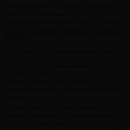
To także znakomita baza do prostych, wyrafinowanych
koktajli, w których
craft vodka
gra pierwsze skrzypce – z
tonikiem, wytrawnym vermutem, ziołami czy cytrusami.
DLACZEGO WARTO WYBRAĆ „CZARNĄ
OLCHĘ”?
„Czarna Olcha” to nie tylko
wódka butikowa
, ale także
świadomy wybór dla osób, które cenią jakość, historię i
lokalne rzemiosło. Jako
wódka prezentowa
sprawdzi się
doskonale na urodziny, rocznice, święta czy jako elegancki
upominek biznesowy. Stylowy kartonik sprawia, że to
gotowa
wódka na prezent
– bez konieczności dodatkowego
pakowania.
To również idealna propozycja dla kolekcjonerów i
miłośników limitowanych edycji –
wódka limitowana
z
małej destylarni zawsze niesie ze sobą odrobinę