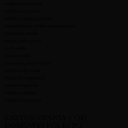
wódka prezentowa
wódka na prezent
wódka premium polska
rzemieślnicza wódka ziemniaczana
naturalna wódka
wódka mała partia
craft vodka
potato vodka
premium potato vodka
polish craft vodka
wódka do degustacji
wódka elegancka
wódka butikowa
wódka limitowana
ZASTOSOWANIA – OD
DOMOWEJ PÓŁKI PO