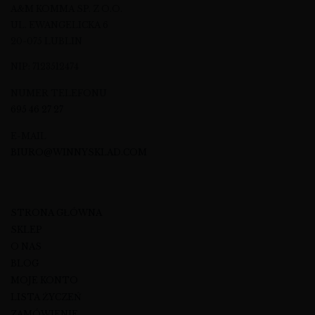
A&M KOMMA SP. Z O.O.
UL. EWANGELICKA 6
20-075 LUBLIN
NIP: 7123512474
NUMER TELEFONU
695 46 27 27
E-MAIL
BIURO@WINNYSKLAD.COM
STRONA GŁÓWNA
SKLEP
O NAS
BLOG
MOJE KONTO
LISTA ŻYCZEŃ
ZAMÓWIENIE