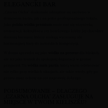
ELEGANCKI BAR
„Czarna Olcha” doskonale odnajdzie się zarówno w
domowym barku, jak i na półce profesjonalnego lokalu.
Jako
polska wódka premium
może stać się wizytówką
restauracji, koktajlbaru czy hotelowego lobby. Jej charakter
docenią barmani, którzy szukają wyrazistej, ale
harmonijnej bazy do autorskich kompozycji.
W domu sprawdzi się jako
wódka na prezent
dla bliskich,
ale też jako trunek do spokojnej degustacji w gronie
przyjaciół. To
wódka mała partia
, którą warto celebrować –
nie tylko przy wielkich okazjach, ale także wtedy, gdy po
prostu masz ochotę na coś naprawdę dobrego.
PODSUMOWANIE – DLACZEGO
„CZARNA OLCHA” ZASŁUGUJE NA
MIEJSCE W TWOIM KIELISZKU?