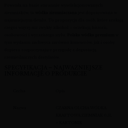
Powstała na bazie starannie wyselekcjonowanych
ziemniaków, ta
wódka ziemniaczana
jest dopracowana w
najmniejszym detalu. To propozycja dla osób, które szukają
czegoś więcej niż zwykły alkohol – oczekują historii,
osobowości i wyrazistego stylu.
Polska wódka premium
w
tym wydaniu zachwyca zarówno koneserów, jak i osoby
dopiero rozpoczynające przygodę z degustacją
rzemieślniczych destylatów.
SPECYFIKACJA – NAJWAŻNIEJSZE
INFORMACJE O PRODUKCIE
Cecha
Opis
Nazwa
CZARNA OLCHA WÓDKA
KRAFTOWA ZIEMNIAK 0,5L
+ KARTONIK