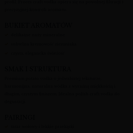
profil. Proces craft vodka opiera się na powolnej filtracji i
precyzyjnej kontroli aromatu.
BUKIET AROMATÓW
delikatne nuty mineralne
subtelna kremowość ziemniaka
czysta, elegancka świeżość
SMAK I STRUKTURA
Premium potato vodka o jedwabistej teksturze,
harmonijna, naturalna wódka z wyraźną miękkością i
długim, czystym finiszem. Idealna polish craft vodka do
degustacji.
PAIRINGI
tatar wołowy i lekkie przekąski