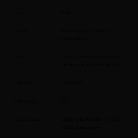
Kraj
Polska
Rodzaj
Rzemieślnicza
wódka z
ziemniaków
Styl
wódka rzemieślnicza
,
wódka
jakościowa
,
wódka elegancka
Alkohol
wódka 40%
Pojemność
0,5 l
Opakowanie
wódka w kartoniku
– idealna
wódka prezentowa