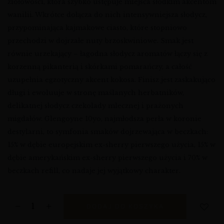
ziołowości, która szybko ustępuje miejsca słodkim akcentom
wanilii. Wkrótce dołącza do nich intensywniejsza słodycz,
przypominająca kajmakowe ciasto, które stopniowo
przechodzi w dojrzałe nuty brzoskwiniowe. Smak jest
równie urzekający – łagodna słodycz aromatów łączy się z
korzenną pikanterią i skórkami pomarańczy, a całość
uzupełnia egzotyczny akcent kokosa. Finisz jest zaskakująco
długi i ewoluuje w stronę maślanych herbatników,
delikatnej słodycz czekolady mlecznej i prażonych
migdałów. Glengoyne 10yo, najmłodsza perła w koronie
destylarni, to symfonia smaków dojrzewająca w beczkach:
15% w dębie europejskim ex-sherry pierwszego użycia, 15% w
dębie amerykańskim ex-sherry pierwszego użycia i 70% w
beczkach refill, co nadaje jej wyjątkowy charakter.
DODAJ DO KOSZYKA