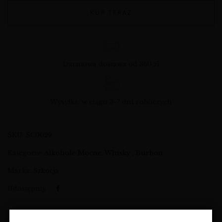
KUP TERAZ
Darmowa dostawa od 360 zł
Wysyłka: w ciągu 3-7 dni roboczych
SKU:
SC0029
Kategorie:
Alkohole Mocne
,
Whisky , Burbon
Marka:
Szkocja
Udostępnij: