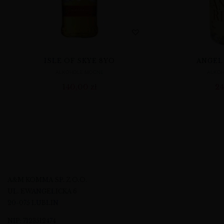
ISLE OF SKYE 8YO
ANGEL
ALKOHOLE MOCNE
ALKO
140,00
zł
24
A&M KOMMA SP. Z O.O.
UL. EWANGELICKA 6
20-075 LUBLIN
NIP: 7123512474