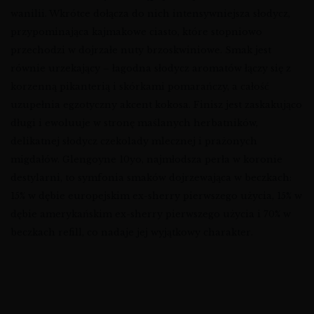
wanilii. Wkrótce dołącza do nich intensywniejsza słodycz,
przypominająca kajmakowe ciasto, które stopniowo
przechodzi w dojrzałe nuty brzoskwiniowe. Smak jest
równie urzekający – łagodna słodycz aromatów łączy się z
korzenną pikanterią i skórkami pomarańczy, a całość
uzupełnia egzotyczny akcent kokosa. Finisz jest zaskakująco
długi i ewoluuje w stronę maślanych herbatników,
delikatnej słodycz czekolady mlecznej i prażonych
migdałów. Glengoyne 10yo, najmłodsza perła w koronie
destylarni, to symfonia smaków dojrzewająca w beczkach:
15% w dębie europejskim ex-sherry pierwszego użycia, 15% w
dębie amerykańskim ex-sherry pierwszego użycia i 70% w
beczkach refill, co nadaje jej wyjątkowy charakter.