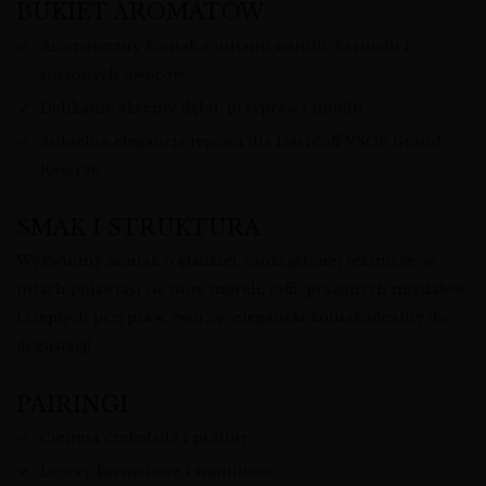
BUKIET AROMATÓW
Aromatyczny koniak z nutami wanilii, karmelu i
suszonych owoców
Delikatne akcenty dębu, przypraw i miodu
Subtelna elegancja typowa dla Davidoff VSOP Grand
Reserve
SMAK I STRUKTURA
Wykwintny koniak o gładkiej, zaokrąglonej teksturze; w
ustach pojawiają się nuty moreli, toffi, prażonych migdałów
i ciepłych przypraw, tworząc elegancki koniak idealny do
degustacji.
PAIRINGI
Ciemna czekolada i praliny
Desery karmelowe i waniliowe