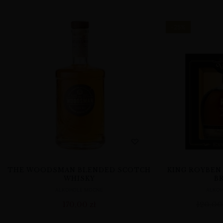
-25%
THE WOODSMAN BLENDED SCOTCH
KING ROYBEN 
WHISKY
B
ALKOHOLE MOCNE
ALKO
170,00
zł
120,0