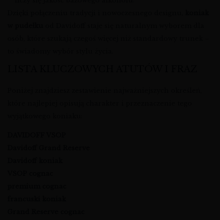
liczy się jakość bazowego alkoholu.
Dzięki połączeniu tradycji i nowoczesnego designu,
koniak
w pudełku
od Davidoff staje się naturalnym wyborem dla
osób, które szukają czegoś więcej niż standardowy trunek –
to świadomy wybór stylu życia.
LISTA KLUCZOWYCH ATUTÓW I FRAZ
Poniżej znajdziesz zestawienie najważniejszych określeń,
które najlepiej opisują charakter i przeznaczenie tego
wyjątkowego koniaku:
DAVIDOFF VSOP
Davidoff Grand Reserve
Davidoff koniak
VSOP cognac
premium cognac
francuski koniak
Grand Reserve cognac