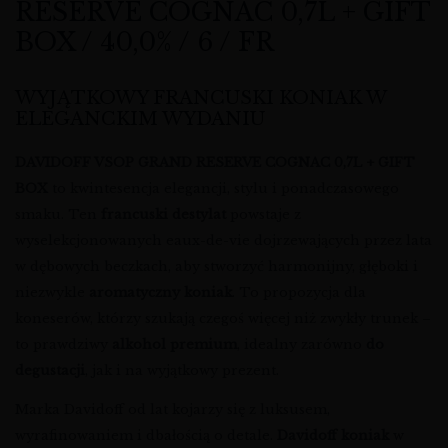
RESERVE COGNAC 0,7L + GIFT
BOX / 40,0% / 6 / FR
WYJĄTKOWY FRANCUSKI KONIAK W
ELEGANCKIM WYDANIU
DAVIDOFF VSOP GRAND RESERVE COGNAC 0,7L + GIFT
BOX
to kwintesencja elegancji, stylu i ponadczasowego
smaku. Ten
francuski destylat
powstaje z
wyselekcjonowanych eaux-de-vie dojrzewających przez lata
w dębowych beczkach, aby stworzyć harmonijny, głęboki i
niezwykle
aromatyczny koniak
. To propozycja dla
koneserów, którzy szukają czegoś więcej niż zwykły trunek –
to prawdziwy
alkohol premium
, idealny zarówno
do
degustacji
, jak i na wyjątkowy prezent.
Marka Davidoff od lat kojarzy się z luksusem,
wyrafinowaniem i dbałością o detale.
Davidoff koniak
w