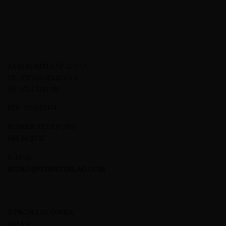
A&M KOMMA SP. Z O.O.
UL. EWANGELICKA 6
20-075 LUBLIN
NIP: 7123512474
NUMER TELEFONU
695 46 27 27
E-MAIL
BIURO@WINNYSKLAD.COM
STRONA GŁÓWNA
SKLEP