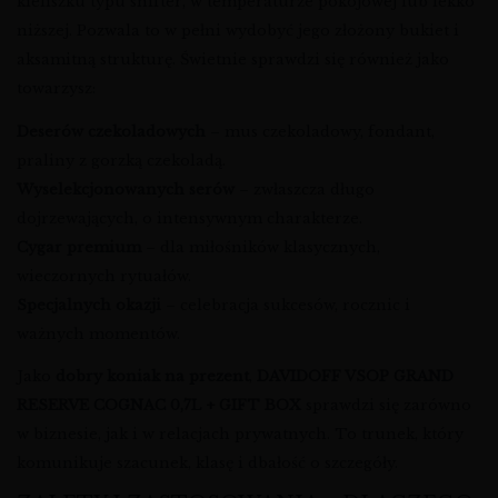
kieliszku typu snifter, w temperaturze pokojowej lub lekko
niższej. Pozwala to w pełni wydobyć jego złożony bukiet i
aksamitną strukturę. Świetnie sprawdzi się również jako
towarzysz:
Deserów czekoladowych
– mus czekoladowy, fondant,
praliny z gorzką czekoladą.
Wyselekcjonowanych serów
– zwłaszcza długo
dojrzewających, o intensywnym charakterze.
Cygar premium
– dla miłośników klasycznych,
wieczornych rytuałów.
Specjalnych okazji
– celebracja sukcesów, rocznic i
ważnych momentów.
Jako
dobry koniak na prezent
,
DAVIDOFF VSOP GRAND
RESERVE COGNAC 0,7L + GIFT BOX
sprawdzi się zarówno
w biznesie, jak i w relacjach prywatnych. To trunek, który
komunikuje szacunek, klasę i dbałość o szczegóły.