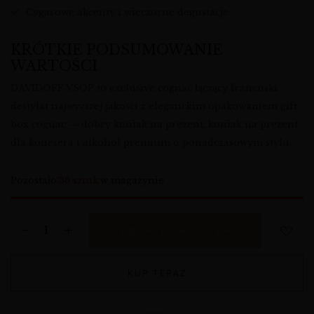
Cygarowe akcenty i wieczorne degustacje
KRÓTKIE PODSUMOWANIE
WARTOŚCI
DAVIDOFF VSOP to exclusive cognac łączący francuski
destylat najwyższej jakości z eleganckim opakowaniem gift
box cognac — dobry koniak na prezent, koniak na prezent
dla konesera i alkohol premium o ponadczasowym stylu.
Pozostało
36 sztuk
w magazynie
DODAJ DO KOSZYKA
KUP TERAZ