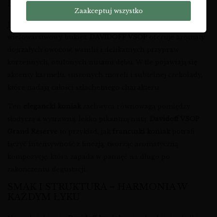
ELEGANCJA
Zaakceptuj wszystko
Już pierwszy kontakt z kieliszkiem ujawnia bogaty,
wielowarstwowy bukiet.
DAVIDOFF VSOP
oferuje aromaty
dojrzałych owoców, wanilii i delikatnych przypraw
korzennych, otulonych nutami dębu. W tle pojawiają się
akcenty karmelu, suszonych moreli i subtelnej czekolady,
które nadają całości szlachetnego charakteru.
Ten
elegancki koniak
zachwyca równowagą pomiędzy
słodyczą a wytrawną, lekko pikantną nutą.
Davidoff VSOP
Grand Reserve
to przykład, jak
francuski koniak
potrafi
łączyć intensywność z finezją, tworząc aromatyczną
kompozycję, która zapada w pamięć na długo po
zakończeniu degustacji.
SMAK I STRUKTURA – HARMONIA W
KAŻDYM ŁYKU