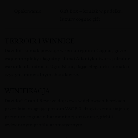
Opakowanie
Gift Box – koniak w pudełku,
luxury cognac gift
TERROIR I WINNICE
Davidoff koniak powstaje w sercu regionu Cognac, gdzie
wapienne gleby i łagodny klimat Atlantyku tworzą idealne
warunki dla odmian Ugni Blanc, dając elegancki koniak o
czystym, mineralnym charakterze.
WINIFIKACJA
Davidoff Grand Reserve dojrzewa w dębowych beczkach
przez lata, osiągając poziom VSOP 0, dzięki czemu staje się
premium cognac o harmonijnej strukturze, głębi i
wykwintnym profilu aromatycznym.