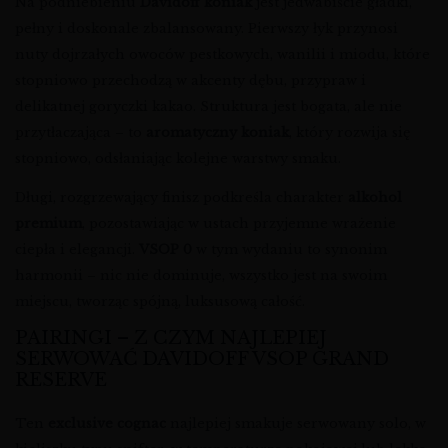
Na podniebieniu
Davidoff koniak
jest jedwabiście gładki,
pełny i doskonale zbalansowany. Pierwszy łyk przynosi
nuty dojrzałych owoców pestkowych, wanilii i miodu, które
stopniowo przechodzą w akcenty dębu, przypraw i
delikatnej goryczki kakao. Struktura jest bogata, ale nie
przytłaczająca – to
aromatyczny koniak
, który rozwija się
stopniowo, odsłaniając kolejne warstwy smaku.
Długi, rozgrzewający finisz podkreśla charakter
alkohol
premium
, pozostawiając w ustach przyjemne wrażenie
ciepła i elegancji.
VSOP 0
w tym wydaniu to synonim
harmonii – nic nie dominuje, wszystko jest na swoim
miejscu, tworząc spójną, luksusową całość.
PAIRINGI – Z CZYM NAJLEPIEJ
SERWOWAĆ DAVIDOFF VSOP GRAND
RESERVE
Ten
exclusive cognac
najlepiej smakuje serwowany solo, w