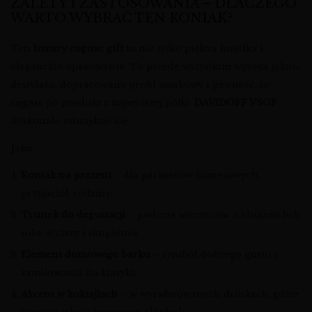
ZALETY I ZASTOSOWANIA – DLACZEGO
WARTO WYBRAĆ TEN KONIAK?
Ten
luxury cognac gift
to nie tylko piękna butelka i
eleganckie opakowanie. To przede wszystkim wysoka jakość
destylatu, dopracowany profil smakowy i pewność, że
sięgasz po produkt z najwyższej półki.
DAVIDOFF VSOP
doskonale odnajdzie się:
Jako:
Koniak na prezent
– dla partnerów biznesowych,
przyjaciół, rodziny.
Trunek do degustacji
– podczas wieczorów z bliskimi lub
solo, w ciszy i skupieniu.
Element domowego barku
– symbol dobrego gustu i
zamiłowania do klasyki.
Akcent w koktajlach
– w wyrafinowanych drinkach, gdzie