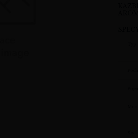
KAZB
AROM
SPEC
Typ
Poch
Poj
Moc
Styl