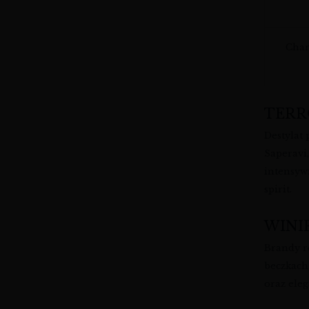
Char
TERR
Destylat
Saperavi,
intensyw
spirit.
WINI
Brandy r
beczkach,
oraz ele