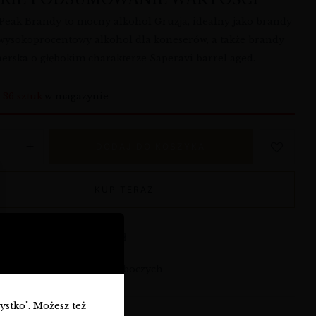
eak Brandy to mocny alkohol Gruzja, idealny jako brandy
 wysokoprocentowy alkohol dla koneserów, a także brandy
nerska o głębokim charakterze Saperavi barrel aged.
o
36 sztuk
w magazynie
DODAJ DO KOSZYKA
KUP TERAZ
armowa dostawa od 360 zł
syłka: w ciągu 3-7 dni roboczych
zystko". Możesz też