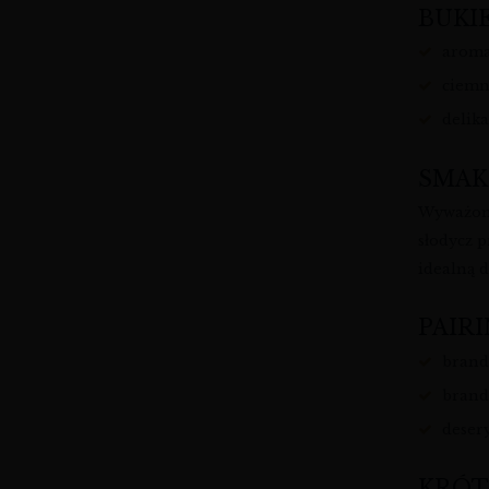
BUKI
aroma
ciemn
delik
SMAK
Wyważona
słodycz 
idealną d
PAIRI
brand
brand
deser
KRÓT