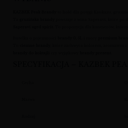
KAZBEK Peak Brandy
to hołd dla potęgi Kaukazu, gruzińs
Ta
gruzińska brandy
powstaje z wina Saperavi, które po 
Saperavi aged spirit
. To propozycja dla koneserów, którzy
Butelka o pojemności
brandy 0, 5L
i mocy
premium bran
To
ciemne brandy
, które zachwyca kolorem, aromatem i 
brandy do koktajli
czy wyjątkowy
brandy prezent
.
SPECYFIKACJA – KAZBEK PE
Cecha
O
Nazwa
K
Rodzaj
b