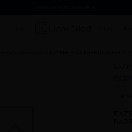
DARMOWA DOSTAWA DO 360 ZŁ
O NAS
BL
A
SKLEP
 Brendy, Armagnac
KAZBEK PEAK BRANDY SAPERAVI
KAZB
82,2
33
ob
KAZB
BARR