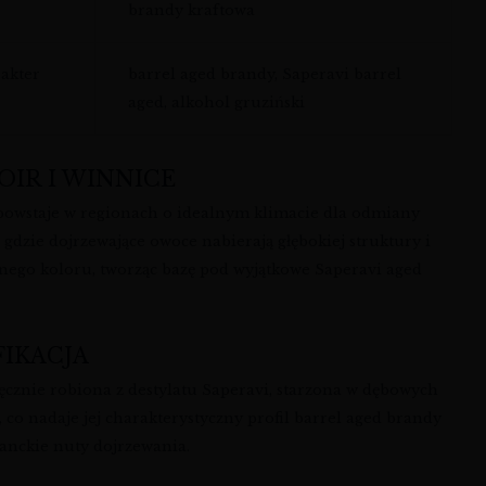
brandy kraftowa
akter
barrel aged brandy, Saperavi barrel
aged, alkohol gruziński
OIR I WINNICE
 powstaje w regionach o idealnym klimacie dla odmiany
 gdzie dojrzewające owoce nabierają głębokiej struktury i
nego koloru, tworząc bazę pod wyjątkowe Saperavi aged
FIKACJA
ęcznie robiona z destylatu Saperavi, starzona w dębowych
 co nadaje jej charakterystyczny profil barrel aged brandy
ganckie nuty dojrzewania.