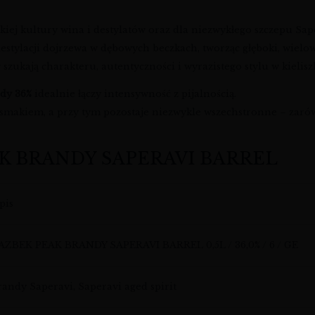
kiej kultury wina i destylatów oraz dla niezwykłego szczepu Sap
destylacji dojrzewa w dębowych beczkach, tworząc głęboki, wie
 szukają charakteru, autentyczności i wyrazistego stylu w kielisz
dy 36%
idealnie łączy intensywność z pijalnością.
smakiem, a przy tym pozostaje niezwykle wszechstronne – zarówno
AK BRANDY SAPERAVI BARREL
pis
AZBEK PEAK BRANDY SAPERAVI BARREL 0,5L / 36,0% / 6 / GE
randy Saperavi, Saperavi aged spirit