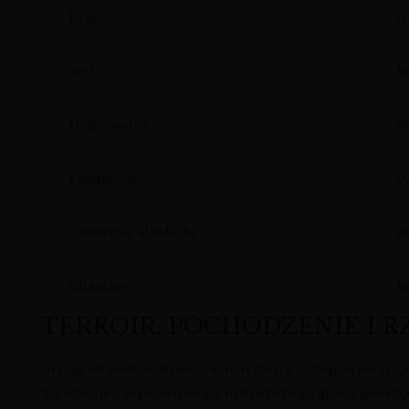
Kraj
G
Styl
b
Dojrzewanie
S
Pojemność
0,
Zawartość alkoholu
3
Charakter
b
TERROIR, POCHODZENIE I R
Gruzja od wieków słynie z winiarstwa, a szczep Saperavi j
To właśnie z tego ciemnego, intensywnego grona powstaje 