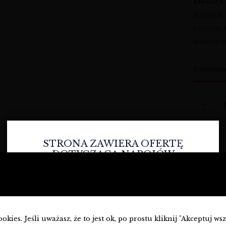
KAZBEK P
prezent,
kolekcjo
Pozostał
STRONA ZAWIERA OFERTĘ
DOTYCZĄCĄ NAPOJÓW
ALKOHOLOWYCH I JEST
D
PRZEZNACZONA TYLKO DLA
OSÓB PEŁNOLETNICH.
Wy
Czy masz ukończone
18
lat?
kies. Jeśli uważasz, że to jest ok, po prostu kliknij "Akceptuj ws