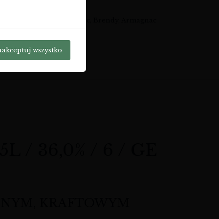
-BRA-BSBAR-M-667
e:
Alkohole Mocne
,
Cognac, Brendy, Armagnac
j:
aakceptuj wszystko
/ 36,0% / 6 / GE
ESNYM, KRAFTOWYM