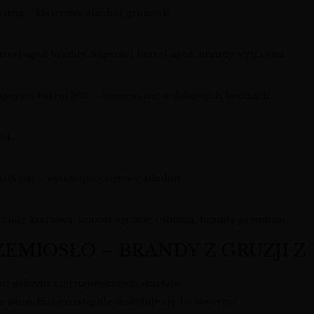
ruzja – klasyczny alkohol gruziński
arrel aged brandy, Saperavi barrel aged, brandy wytrawna
aperavi barrel 36% – dojrzewanie w dębowych beczkach
5 L
6,0% vol – wysokoprocentowy alkohol
randy kraftowa, brandy ręcznie robiona, brandy premium
ZEMIOSŁO – BRANDY Z GRUZJI Z
est jednym z jej największych skarbów.
wino, które następnie destyluje się, by stworzyć