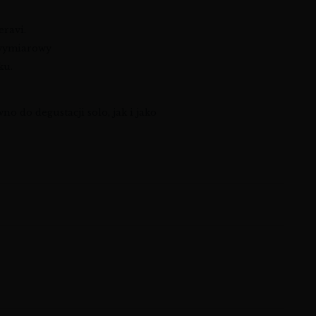
eravi.
lowymiarowy
ku.
 do degustacji solo, jak i jako