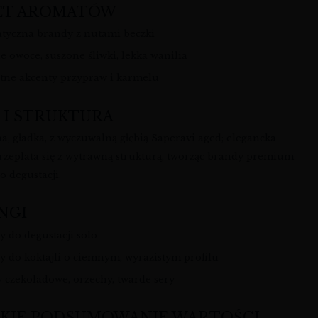
ET AROMATÓW
tyczna brandy z nutami beczki
e owoce, suszone śliwki, lekka wanilia
atne akcenty przypraw i karmelu
 I STRUKTURA
, gładka, z wyczuwalną głębią Saperavi aged; elegancka
przeplata się z wytrawną strukturą, tworząc brandy premium
o degustacji.
NGI
y do degustacji solo
y do koktajli o ciemnym, wyrazistym profilu
y czekoladowe, orzechy, twarde sery
KIE PODSUMOWANIE WARTOŚCI